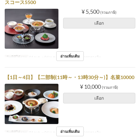
スコース5500
¥ 5,500
(รวมภาษี)
เลือก
อ่านเพิ่มเติม
วันที่ที่ใช้งาน
01 ม.ค. ~ 04 ม.ค.
มื้ออาหาร
อาหารกลางวัน
【1日～4日】【二部制(11時～・13時30分～)】名菜10000
¥ 10,000
(รวมภาษี)
เลือก
อ่านเพิ่มเติม
วันที่ที่ใช้งาน
01 ม.ค. ~ 04 ม.ค.
มื้ออาหาร
อาหารกลางวัน