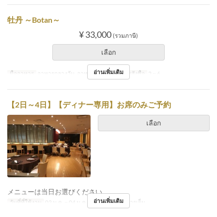
牡丹 ～Botan～
¥ 33,000
(รวมภาษี)
เลือก
อ่านเพิ่มเติม
มื้ออาหาร
อาหารกลางวัน, อาหารเย็น
จำกัดการสั่งซื้อ
2 ~ 6
【2日～4日】【ディナー専用】お席のみご予約
เลือก
メニューは当日お選びください。
อ่านเพิ่มเติม
วันที่ที่ใช้งาน
02 ม.ค. ~ 04 ม.ค.
มื้ออาหาร
อาหารเย็น