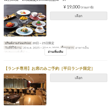
¥ 19,000
(รวมภาษี)
เลือก
ปรินท์งาน Fine Print
20日～25日限定
วันที่ที่ใช้งาน
20 ธ.ค. 2025 ~ 25 ธ.ค. 2025
มื้ออาหาร
อาหารเย็น
อ่านเพิ่มเติม
จำกัดการสั่งซื้อ
2 ~
【ランチ専用】お席のみご予約［平日ランチ限定］
เลือก