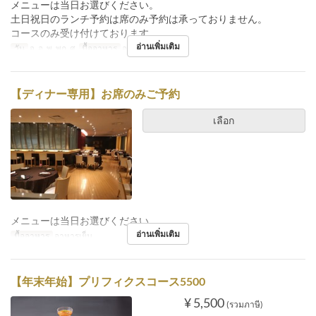
メニューは当日お選びください。
土日祝日のランチ予約は席のみ予約は承っておりません。
コースのみ受け付けております。
อ่านเพิ่มเติม
วัน
จ, อ, พ, พฤ, ศ
มื้ออาหาร
อาหารกลางวัน
【ディナー専用】お席のみご予約
เลือก
メニューは当日お選びください。
อ่านเพิ่มเติม
มื้ออาหาร
อาหารเย็น
【年末年始】プリフィクスコース5500
¥ 5,500
(รวมภาษี)