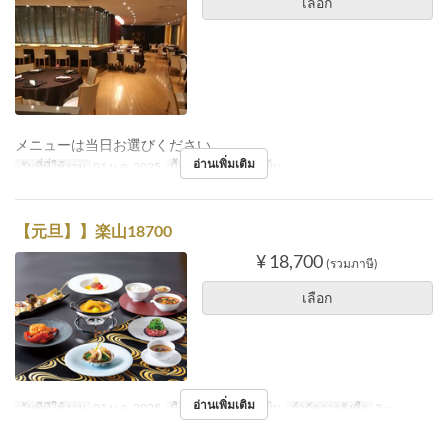
เลือก
メニューは当日お選びください。
อ่านเพิ่มเติม
วันที่ที่ใช้งาน
01 ม.ค. 2025
มื้ออาหาร
อาหารเย็น
【元旦】】楽山18700
¥ 18,700
(รวมภาษี)
เลือก
อ่านเพิ่มเติม
วันที่ที่ใช้งาน
01 ม.ค. 2025
มื้ออาหาร
อาหารเย็น
จำกัดการสั่งซื้อ
2 ~