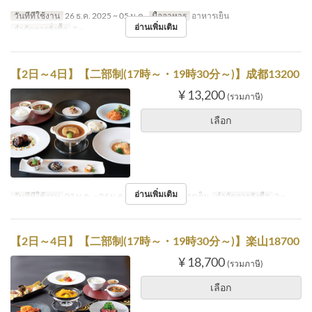
วันที่ที่ใช้งาน
26 ธ.ค. 2025 ~ 05 ม.ค.
มื้ออาหาร
อาหารเย็น
อ่านเพิ่มเติม
จำกัดการสั่งซื้อ
2 ~
【2日～4日】【二部制(17時～・19時30分～)】成都13200
¥ 13,200
(รวมภาษี)
เลือก
อ่านเพิ่มเติม
วันที่ที่ใช้งาน
02 ม.ค. ~ 04 ม.ค.
มื้ออาหาร
อาหารเย็น
จำกัดการสั่งซื้อ
2 ~
【2日～4日】【二部制(17時～・19時30分～)】楽山18700
¥ 18,700
(รวมภาษี)
เลือก