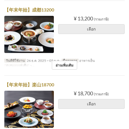
【年末年始】成都13200
¥ 13,200
(รวมภาษี)
เลือก
วันที่ที่ใช้งาน
26 ธ.ค. 2025 ~ 05 ม.ค.
มื้ออาหาร
อาหารเย็น
อ่านเพิ่มเติม
จำกัดการสั่งซื้อ
2 ~
【年末年始】楽山18700
¥ 18,700
(รวมภาษี)
เลือก