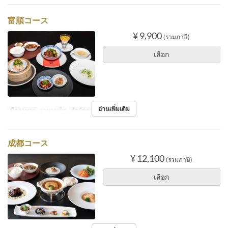
富順コース
¥ 9,900
(รวมภาษี)
เลือก
อ่านเพิ่มเติม
มื้ออาหาร
อาหารเย็น
จำกัดการสั่งซื้อ
2 ~
成都コース
¥ 12,100
(รวมภาษี)
เลือก