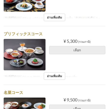
อ่านเพิ่มเติม
วันที่ที่ใช้งาน
02 ม.ค. ~ 04 ม.ค.
มื้ออาหาร
อาหารเย็น
จำกัดการสั่งซื้อ
2 ~
プリフィックスコース
¥ 5,300
(รวมภาษี)
เลือก
อ่านเพิ่มเติม
วันที่ที่ใช้งาน
01 เม.ย. 2025 ~
มื้ออาหาร
อาหารกลางวัน
名菜コース
¥ 9,500
(รวมภาษี)
เลือก