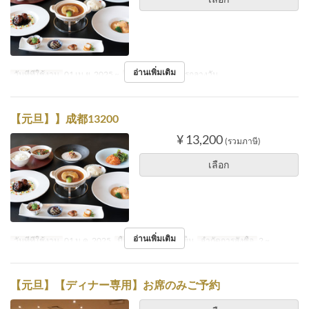
อ่านเพิ่มเติม
วันที่ที่ใช้งาน
01 เม.ย. 2025 ~
มื้ออาหาร
อาหารกลางวัน
【元旦】】成都13200
¥ 13,200
(รวมภาษี)
เลือก
อ่านเพิ่มเติม
วันที่ที่ใช้งาน
01 ม.ค. 2025
มื้ออาหาร
อาหารเย็น
จำกัดการสั่งซื้อ
2 ~
【元旦】【ディナー専用】お席のみご予約