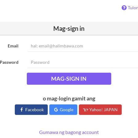
Tulo
Mag-sign in
Email
Password
MAG-SIGN IN
o mag-login gamit ang
Facebook
Google
Yahoo! JAPAN
Gumawa ng bagong account