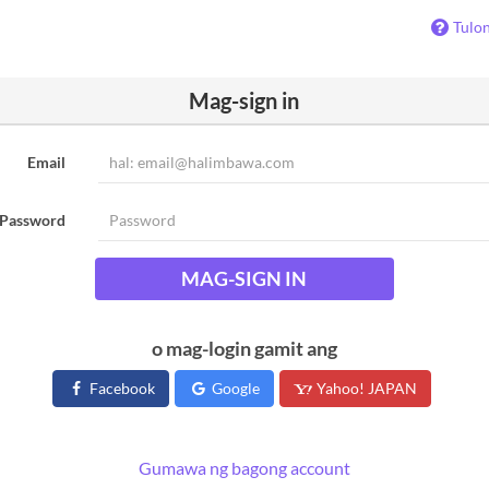
Tulo
Mag-sign in
Email
Password
MAG-SIGN IN
o mag-login gamit ang
Facebook
Google
Yahoo! JAPAN
Gumawa ng bagong account