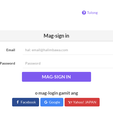
Tulong
Mag-sign in
Email
Password
MAG-SIGN IN
o mag-login gamit ang
Facebook
Google
Yahoo! JAPAN