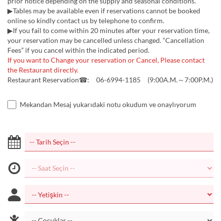
prior notice depending on the supply and seasonal conditions.
▶Tables may be available even if reservations cannot be booked
online so kindly contact us by telephone to confirm.
▶If you fail to come within 20 minutes after your reservation time,
your reservation may be cancelled unless changed. “Cancellation
Fees” if you cancel within the indicated period.
If you want to Change your reservation or Cancel, Please contact
the Restaurant directly.
Restaurant Reservation☎: 06-6994-1185 (9:00A.M.～7:00P.M.)
Mekandan Mesaj yukarıdaki notu okudum ve onaylıyorum