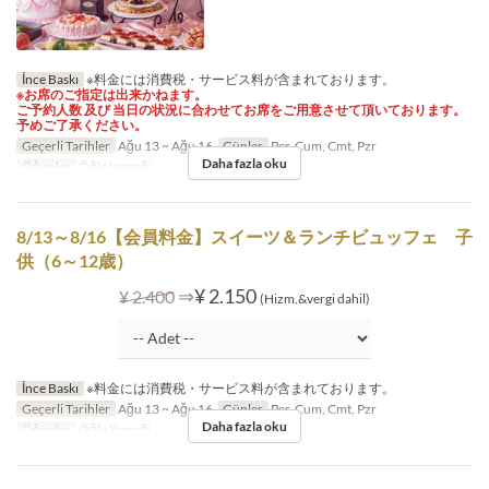
İnce Baskı
※料金には消費税・サービス料が含まれております。
※お席のご指定は出来かねます。
ご予約人数 及び 当日の状況に合わせてお席をご用意させて頂いております。
予めご了承ください。
Geçerli Tarihler
Ağu 13 ~ Ağu 16
Günler
Per, Cum, Cmt, Pzr
Daha fazla oku
Öğünler
Öğle Yemeği
8/13～8/16【会員料金】スイーツ＆ランチビュッフェ 子
供（6～12歳）
⇒
¥ 2.150
¥ 2.400
(Hizm.&vergi dahil)
İnce Baskı
※料金には消費税・サービス料が含まれております。
Geçerli Tarihler
Ağu 13 ~ Ağu 16
Günler
Per, Cum, Cmt, Pzr
Daha fazla oku
Öğünler
Öğle Yemeği