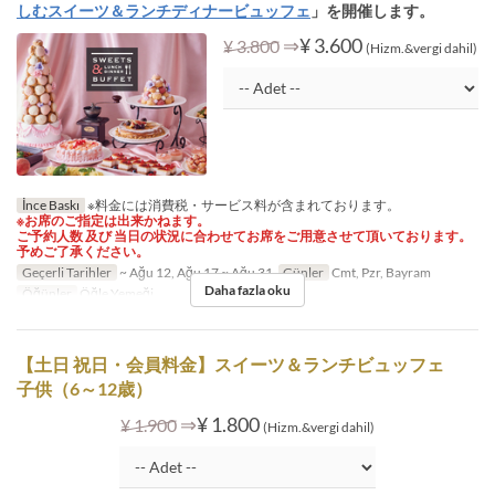
しむスイーツ＆ランチディナービュッフェ
」を開催します。
⇒
¥ 3.600
¥ 3.800
(Hizm.&vergi dahil)
İnce Baskı
※料金には消費税・サービス料が含まれております。
※お席のご指定は出来かねます。
ご予約人数 及び 当日の状況に合わせてお席をご用意させて頂いております。
予めご了承ください。
Geçerli Tarihler
~ Ağu 12, Ağu 17 ~ Ağu 31
Günler
Cmt, Pzr, Bayram
Daha fazla oku
Öğünler
Öğle Yemeği
【土日 祝日・会員料金】スイーツ＆ランチビュッフェ
子供（6～12歳）
⇒
¥ 1.800
¥ 1.900
(Hizm.&vergi dahil)