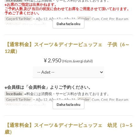
İnce Baskı
※料金には消費税・サービス料が含まれております。
※お席のご指定は出来かねます。
ご予約人数 及び 当日の状況に合わせてお席をご用意させて頂いております。
予めご了承ください。
Geçerli Tarihler
~ Ağu 12, Ağu 17 ~ Ağu 31
Günler
Cum, Cmt, Pzr, Bayram
Daha fazla oku
Öğünler
Akşam Yemeği
【通常料金】スイーツ＆ディナービュッフェ 子供（6～
12歳）
¥ 2.950
(Hizm.&vergi dahil)
※会員様は「会員料金」よりご予約ください。
İnce Baskı
※料金には消費税・サービス料が含まれております。
Geçerli Tarihler
~ Ağu 12, Ağu 17 ~ Ağu 31
Günler
Cum, Cmt, Pzr, Bayram
Daha fazla oku
Öğünler
Akşam Yemeği
【通常料金】スイーツ＆ディナービュッフェ 幼児（3～5
歳）