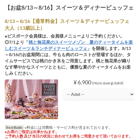
【お盆8/13～8/16】スイーツ＆ディナービュッフェ
8/13～8/16【通常料金】スイーツ＆ディナービュッフェ
大人（13歳以上）
※ビスポーク会員様は、会員様メニューよりご予約ください。
◎7/1より「
桃と無花果のスイーツメゾン 夏のティータイムを楽
しむスイーツ＆ランチディナービュッフェ
」を開催します。8/13
～8/16のお盆期間には、牛もも肉のローストが登場するほか、タ
イムサービスでは桃のかき氷をご用意します。桃と無花果が織り
なす華やかなスイーツとともに、優雅な夏のティータイムをお楽
しみください。
¥ 6.900
(Hizm.&vergi dahil)
İnce Baskı
※料金には消費税・サービス料が含まれております。
※お席のご指定は出来かねます。
ご予約人数 及び 当日の状況に合わせてお席をご用意させて頂いております。