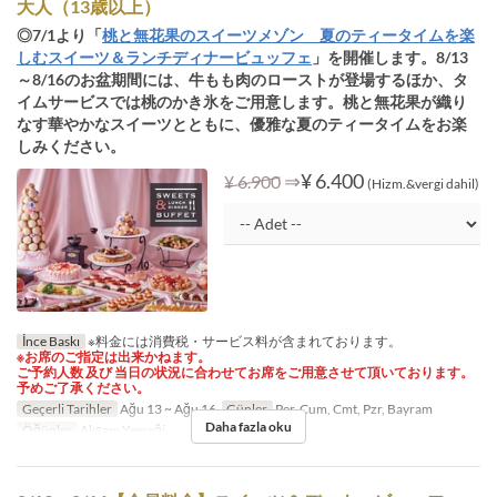
大人（13歳以上）
◎7/1より「
桃と無花果のスイーツメゾン 夏のティータイムを楽
しむスイーツ＆ランチディナービュッフェ
」を開催します。8/13
～8/16のお盆期間には、牛もも肉のローストが登場するほか、タ
イムサービスでは桃のかき氷をご用意します。桃と無花果が織り
なす華やかなスイーツとともに、優雅な夏のティータイムをお楽
しみください。
⇒
¥ 6.400
¥ 6.900
(Hizm.&vergi dahil)
İnce Baskı
※料金には消費税・サービス料が含まれております。
※お席のご指定は出来かねます。
ご予約人数 及び 当日の状況に合わせてお席をご用意させて頂いております。
予めご了承ください。
Geçerli Tarihler
Ağu 13 ~ Ağu 16
Günler
Per, Cum, Cmt, Pzr, Bayram
Daha fazla oku
Öğünler
Akşam Yemeği