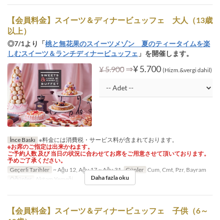
【会員料金】スイーツ＆ディナービュッフェ 大人（13歳
以上）
◎7/1より「
桃と無花果のスイーツメゾン 夏のティータイムを楽
しむスイーツ＆ランチディナービュッフェ
」を開催します。
⇒
¥ 5.700
¥ 5.900
(Hizm.&vergi dahil)
İnce Baskı
※料金には消費税・サービス料が含まれております。
※お席のご指定は出来かねます。
ご予約人数 及び 当日の状況に合わせてお席をご用意させて頂いております。
予めご了承ください。
Geçerli Tarihler
~ Ağu 12, Ağu 17 ~ Ağu 31
Günler
Cum, Cmt, Pzr, Bayram
Daha fazla oku
Öğünler
Akşam Yemeği
【会員料金】スイーツ＆ディナービュッフェ 子供（6～