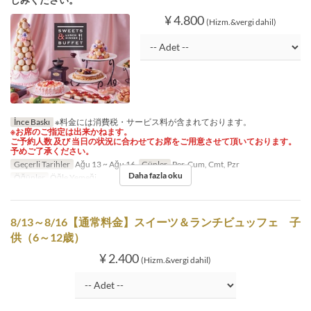
¥ 4.800
(Hizm.&vergi dahil)
İnce Baskı
※料金には消費税・サービス料が含まれております。
※お席のご指定は出来かねます。
ご予約人数 及び 当日の状況に合わせてお席をご用意させて頂いております。
予めご了承ください。
Geçerli Tarihler
Ağu 13 ~ Ağu 16
Günler
Per, Cum, Cmt, Pzr
Daha fazla oku
Öğünler
Öğle Yemeği
8/13～8/16【通常料金】スイーツ＆ランチビュッフェ 子
供（6～12歳）
¥ 2.400
(Hizm.&vergi dahil)