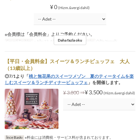
¥ 0
(Hizm.&vergi dahil)
※会員様は「会員料金」よりご予約ください。
Daha fazla oku
Geçerli Tarihler
~ Ağu 12, Ağu 17 ~ Ağu 31
Öğünler
Öğle Yemeği
【平日・会員料金】スイーツ＆ランチビュッフェ 大人
（13歳以上）
◎7/1より「
桃と無花果のスイーツメゾン 夏のティータイムを楽
しむスイーツ＆ランチディナービュッフェ
」を開催します。
⇒
¥ 3.500
¥ 3.800
(Hizm.&vergi dahil)
İnce Baskı
※料金には消費税・サービス料が含まれております。