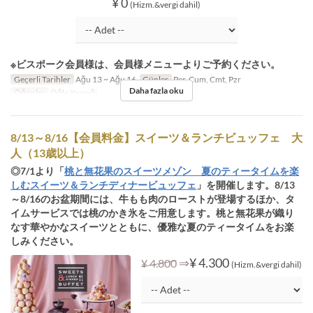
¥ 0
(Hizm.&vergi dahil)
※ビスポーク会員様は、会員様メニューよりご予約ください。
Geçerli Tarihler
Ağu 13 ~ Ağu 16
Günler
Per, Cum, Cmt, Pzr
Daha fazla oku
Öğünler
Öğle Yemeği
8/13～8/16【会員料金】スイーツ＆ランチビュッフェ 大
人（13歳以上）
◎7/1より「
桃と無花果のスイーツメゾン 夏のティータイムを楽
しむスイーツ＆ランチディナービュッフェ
」を開催します。8/13
～8/16のお盆期間には、牛もも肉のローストが登場するほか、タ
イムサービスでは桃のかき氷をご用意します。桃と無花果が織り
なす華やかなスイーツとともに、優雅な夏のティータイムをお楽
しみください。
⇒
¥ 4.300
¥ 4.800
(Hizm.&vergi dahil)