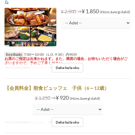
ら
⇒
¥ 1.850
¥ 2.500
(Hizm.&vergi dahil)
İnce Baskı
7:00〜10:00（L.O. 9:30）内90分
お席のご指定は出来かねます。また、満席の場合、お待ちいただく場合がご
ざいますので、予めご了承ください。
Daha fazla oku
Geçerli Tarihler
Oca 01 ~
Öğünler
Kahvaltı
【会員料金】朝食ビュッフェ 子供（6～12歳）
⇒
¥ 920
¥ 1.250
(Hizm.&vergi dahil)
Daha fazla oku
Geçerli Tarihler
Oca 01 ~
Öğünler
Kahvaltı