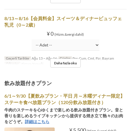
8/13～8/16【会員料金】スイーツ＆ディナービュッフェ
乳児（0～2歳）
¥ 0
(Hizm.&vergi dahil)
Geçerli Tarihler
Ağu 13 ~ Ağu 16
Günler
Per, Cum, Cmt, Pzr, Bayram
Daha fazla oku
Öğünler
Akşam Yemeği
飲み放題付きプラン
6/1～9/30【夏飲みプラン・平日 月～木曜ディナー限定】
ステーキ食べ放題プラン（120分飲み放題付き）
牛肉のステーキを心ゆくまで楽しめる飲み放題付きプラン。音と
香りを楽しめるライブキッチンから提供する焼き立て熱々のお肉
をどうぞ。
詳細はこちら
¥ 5.500
(Hizm.&vergi dahil)