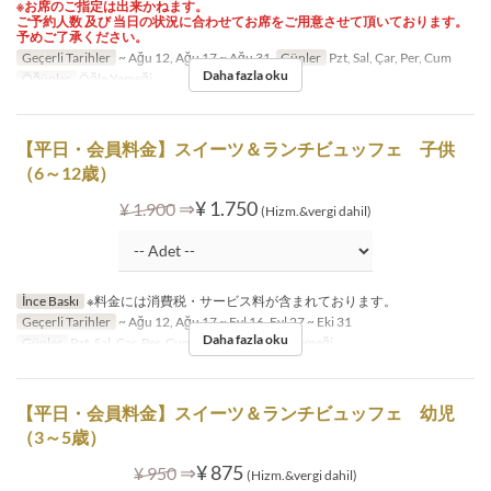
※お席のご指定は出来かねます。
ご予約人数 及び 当日の状況に合わせてお席をご用意させて頂いております。
予めご了承ください。
Geçerli Tarihler
~ Ağu 12, Ağu 17 ~ Ağu 31
Günler
Pzt, Sal, Çar, Per, Cum
Daha fazla oku
Öğünler
Öğle Yemeği
【平日・会員料金】スイーツ＆ランチビュッフェ 子供
（6～12歳）
⇒
¥ 1.750
¥ 1.900
(Hizm.&vergi dahil)
İnce Baskı
※料金には消費税・サービス料が含まれております。
Geçerli Tarihler
~ Ağu 12, Ağu 17 ~ Eyl 16, Eyl 27 ~ Eki 31
Daha fazla oku
Günler
Pzt, Sal, Çar, Per, Cum
Öğünler
Öğle Yemeği
【平日・会員料金】スイーツ＆ランチビュッフェ 幼児
（3～5歳）
⇒
¥ 875
¥ 950
(Hizm.&vergi dahil)