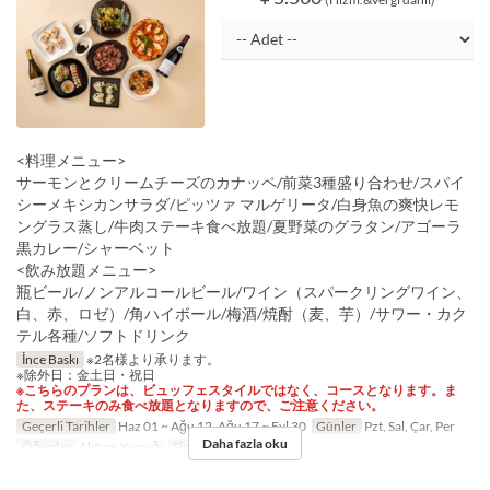
<料理メニュー>
サーモンとクリームチーズのカナッペ/前菜3種盛り合わせ/スパイ
シーメキシカンサラダ/ピッツァ マルゲリータ/白身魚の爽快レモ
ングラス蒸し/牛肉ステーキ食べ放題/夏野菜のグラタン/アゴーラ
黒カレー/シャーベット
<飲み放題メニュー>
瓶ビール/ノンアルコールビール/ワイン（スパークリングワイン、
白、赤、ロゼ）/角ハイボール/梅酒/焼酎（麦、芋）/サワー・カク
テル各種/ソフトドリンク
İnce Baskı
※2名様より承ります。
※除外日：金土日・祝日
※こちらのプランは、ビュッフェスタイルではなく、コースとなります。ま
た、ステーキのみ食べ放題となりますので、ご注意ください。
Geçerli Tarihler
Haz 01 ~ Ağu 12, Ağu 17 ~ Eyl 30
Günler
Pzt, Sal, Çar, Per
Daha fazla oku
Öğünler
Akşam Yemeği
Sipariş Limiti
2 ~