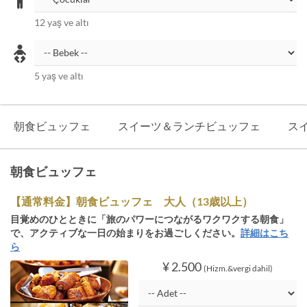
12 yaş ve altı
5 yaş ve altı
朝食ビュッフェ
スイーツ＆ランチビュッフェ
ス
朝食ビュッフェ
【通常料金】朝食ビュッフェ 大人（13歳以上）
目覚めのひとときに「旅のパワーにつながるワクワクする朝食」
で、アクティブな一日の始まりをお過ごしください。
詳細はこち
ら
¥ 2.500
(Hizm.&vergi dahil)