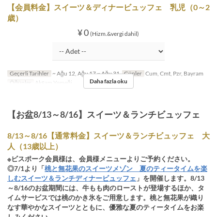
【会員料金】スイーツ＆ディナービュッフェ 乳児（0～2
歳）
¥ 0
(Hizm.&vergi dahil)
Geçerli Tarihler
~ Ağu 12, Ağu 17 ~ Ağu 31
Günler
Cum, Cmt, Pzr, Bayram
Daha fazla oku
Öğünler
Akşam Yemeği
【お盆8/13～8/16】スイーツ＆ランチビュッフェ
8/13～8/16【通常料金】スイーツ＆ランチビュッフェ 大
人（13歳以上）
※ビスポーク会員様は、会員様メニューよりご予約ください。
◎7/1より「
桃と無花果のスイーツメゾン 夏のティータイムを楽
しむスイーツ＆ランチディナービュッフェ
」を開催します。8/13
～8/16のお盆期間には、牛もも肉のローストが登場するほか、タ
イムサービスでは桃のかき氷をご用意します。桃と無花果が織り
なす華やかなスイーツとともに、優雅な夏のティータイムをお楽
しみください。