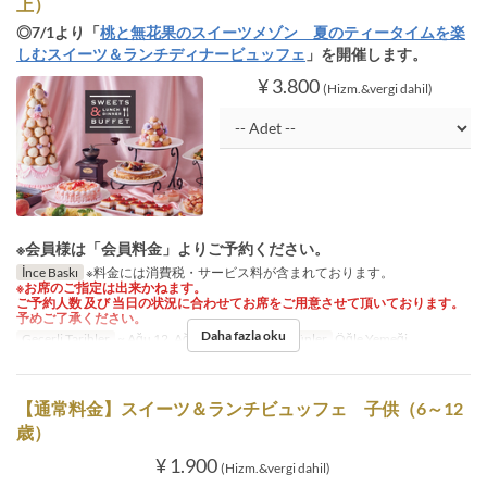
上）
◎7/1より「
桃と無花果のスイーツメゾン 夏のティータイムを楽
しむスイーツ＆ランチディナービュッフェ
」を開催します。
¥ 3.800
(Hizm.&vergi dahil)
※会員様は「会員料金」よりご予約ください。
İnce Baskı
※料金には消費税・サービス料が含まれております。
※お席のご指定は出来かねます。
ご予約人数 及び 当日の状況に合わせてお席をご用意させて頂いております。
予めご了承ください。
Daha fazla oku
Geçerli Tarihler
~ Ağu 12, Ağu 17 ~ Ağu 31
Öğünler
Öğle Yemeği
【通常料金】スイーツ＆ランチビュッフェ 子供（6～12
歳）
¥ 1.900
(Hizm.&vergi dahil)