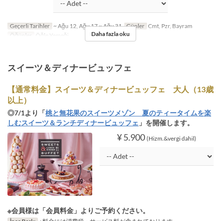
Geçerli Tarihler
~ Ağu 12, Ağu 17 ~ Ağu 31
Günler
Cmt, Pzr, Bayram
Daha fazla oku
Öğünler
Öğle Yemeği
スイーツ＆ディナービュッフェ
【通常料金】スイーツ＆ディナービュッフェ 大人（13歳
以上）
◎7/1より「
桃と無花果のスイーツメゾン 夏のティータイムを楽
しむスイーツ＆ランチディナービュッフェ
」を開催します。
¥ 5.900
(Hizm.&vergi dahil)
※会員様は「会員料金」よりご予約ください。