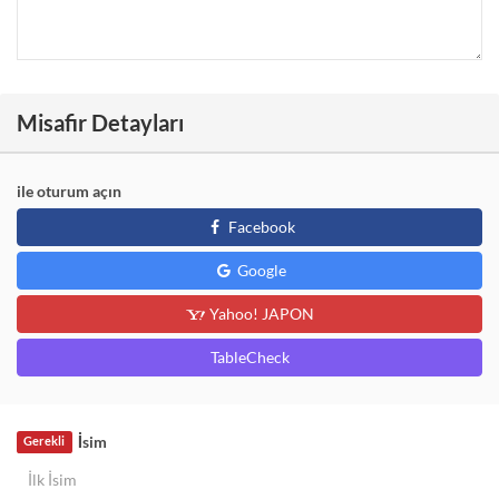
Misafir Detayları
ile oturum açın
Facebook
Google
Yahoo! JAPON
TableCheck
İsim
Gerekli