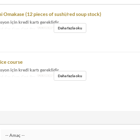
i Omakase (12 pieces of sushi/red soup stock)
yon için kredi kartı gereklidir
Daha fazla oku
Sal, Çar, Cum, Cmt, Pzr
Öğünler
Öğle Yemeği
ice course
yon için kredi kartı gereklidir
Daha fazla oku
Sal, Çar, Cum, Cmt, Pzr
Öğünler
Akşam Yemeği