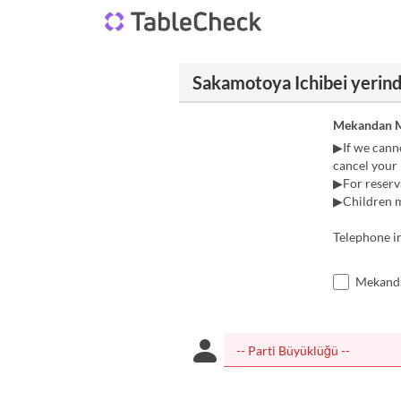
Sakamotoya Ichibei yerin
Mekandan M
▶If we cann
cancel your r
▶For reserva
▶Children ma
Telephone i
Mekanda