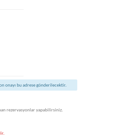
n onayı bu adrese gönderilecektir.
nan rezervasyonlar yapabilirsiniz.
ir.