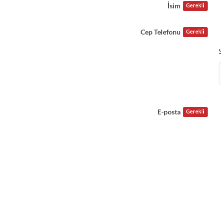
İsim
Gerekli
Cep Telefonu
Gerekli
E-posta
Gerekli