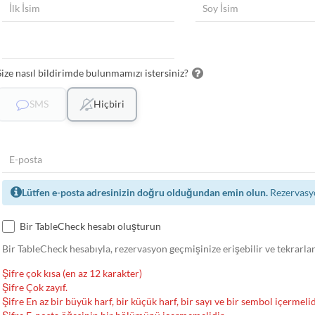
Size nasıl bildirimde bulunmamızı istersiniz?
SMS
Hiçbiri
Lütfen e-posta adresinizin doğru olduğundan emin olun.
Rezervasyo
Bir TableCheck hesabı oluşturun
Bir TableCheck hesabıyla, rezervasyon geçmişinize erişebilir ve tekrarla
Şifre çok kısa (en az 12 karakter)
Şifre Çok zayıf.
Şifre En az bir büyük harf, bir küçük harf, bir sayı ve bir sembol içermelid