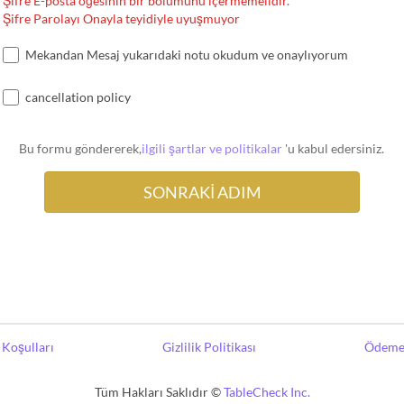
Şifre E-posta öğesinin bir bölümünü içermemelidir.
Şifre Parolayı Onayla teyidiyle uyuşmuyor
Mekandan Mesaj yukarıdaki notu okudum ve onaylıyorum
cancellation policy
Bu formu göndererek,
ilgili şartlar ve politikalar
'u kabul edersiniz.
Koşulları
Gizlilik Politikası
Ödeme 
Tüm Hakları Saklıdır ©
TableCheck Inc.