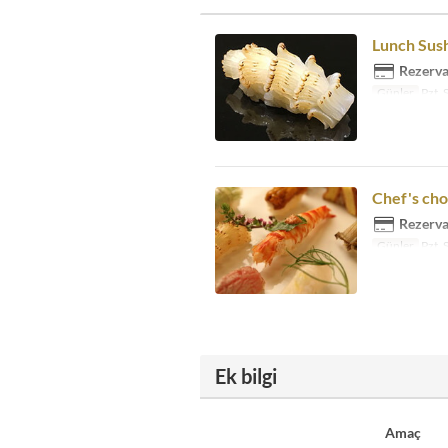
Lunch Sush
Rezervas
Günler
Pzt, 
Chef's cho
Rezervas
Günler
Pzt, 
Ek bilgi
Amaç