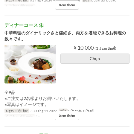
Ngày Hiệu lực
01 Thg 9 2024 ~ 30 Thg 11 2024
Bữa
Bữa trưa, Bữa tối
Xem thêm
Giới hạn dặt món
2 ~
ディナーコース 朱
中華料理のダイナミックさと繊細さ、両方を堪能できるお料理の
数々です。
¥ 10.000
(Giá sau thuế)
Chọn
全9品
※ご注文は2名樣よりお伺いいたします。
※写真はイメージです。
Ngày Hiệu lực
~ 30 Thg 11 2024
Bữa
Bữa trưa, Bữa tối
Xem thêm
Giới hạn dặt món
2 ~