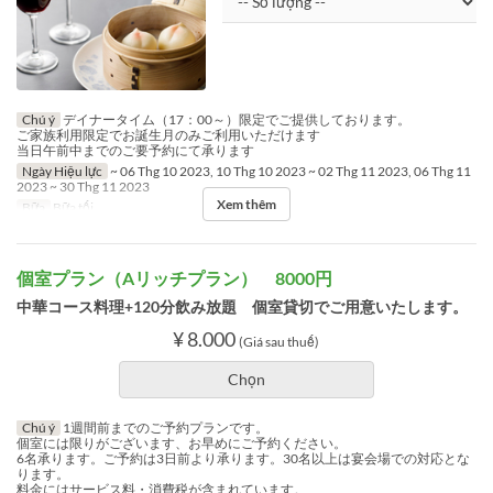
Chú ý
デイナータイム（17：00～）限定でご提供しております。
ご家族利用限定でお誕生月のみご利用いただけます
当日午前中までのご要予約にて承ります
Ngày Hiệu lực
~ 06 Thg 10 2023, 10 Thg 10 2023 ~ 02 Thg 11 2023, 06 Thg 11
2023 ~ 30 Thg 11 2023
Xem thêm
Bữa
Bữa tối
個室プラン（Aリッチプラン） 8000円
中華コース料理+120分飲み放題 個室貸切でご用意いたします。
¥ 8.000
(Giá sau thuế)
Chọn
Chú ý
1週間前までのご予約プランです。
個室には限りがございます、お早めにご予約ください。
6名承ります。ご予約は3日前より承ります。30名以上は宴会場での対応とな
ります。
料金にはサービス料・消費税が含まれています。