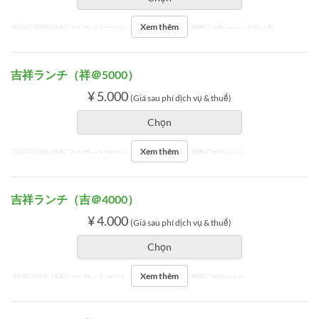
Xem thêm
Ngày Hiệu lực
01 Thg 1 2024 ~ 03 Thg 1 2024
Bữa
Bữa trưa, Bữa tối
吉祥ランチ（祥＠5000）
¥ 5.000
(Giá sau phí dịch vụ & thuế)
Chọn
Xem thêm
Ngày Hiệu lực
01 Thg 1 2024 ~ 03 Thg 1 2024
Bữa
Bữa trưa
吉祥ランチ（吉＠4000）
¥ 4.000
(Giá sau phí dịch vụ & thuế)
Chọn
Xem thêm
Ngày Hiệu lực
29 Thg 7 2024 ~ 15 Thg 4 2025
Bữa
Bữa trưa