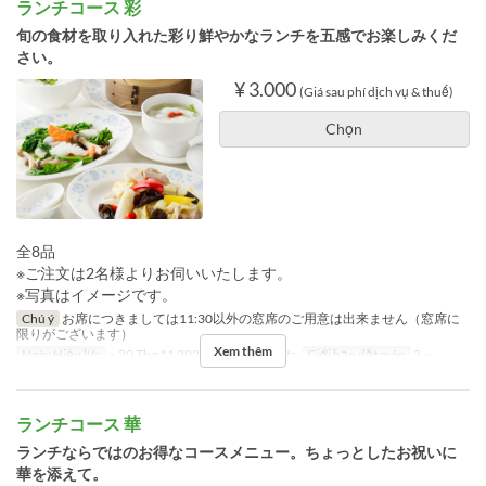
ランチコース 彩
旬の食材を取り入れた彩り鮮やかなランチを五感でお楽しみくだ
さい。
¥ 3.000
(Giá sau phí dịch vụ & thuế)
Chọn
全8品
※ご注文は2名様よりお伺いいたします。
※写真はイメージです。
Chú ý
お席につきましては11:30以外の窓席のご用意は出来ません（窓席に
限りがございます）
Xem thêm
Ngày Hiệu lực
~ 30 Thg 11 2024
Bữa
Bữa trưa
Giới hạn dặt món
2 ~
ランチコース 華
ランチならではのお得なコースメニュー。ちょっとしたお祝いに
華を添えて。