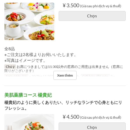
¥ 3.500
(Giá sau phí dịch vụ & thuế)
Chọn
全8品
※ご注文は2名樣よりお伺いいたします。
※写真はイメージです。
Chú ý
お席につきましては11:30以外の窓席のご用意は出来ません（窓席に
限りがございます）
Xem thêm
Ngày Hiệu lực
~ 30 Thg 11 2024
Bữa
Bữa trưa
Giới hạn dặt món
2 ~
美肌薬膳コース 楊貴妃
楊貴妃のように美しくありたい、リッチなランチで心身ともにリ
フレッシュ。
¥ 4.500
(Giá sau phí dịch vụ & thuế)
Chọn