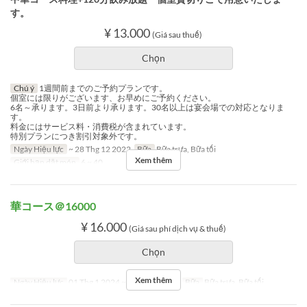
す。
¥ 13.000
(Giá sau thuế)
Chọn
Chú ý
1週間前までのご予約プランです。
個室には限りがございます、お早めにご予約ください。
6名～承ります。3日前より承ります。30名以上は宴会場での対応となりま
す。
料金にはサービス料・消費税が含まれています。
特別プランにつき割引対象外です。
Ngày Hiệu lực
~ 28 Thg 12 2022
Bữa
Bữa trưa, Bữa tối
Xem thêm
Giới hạn dặt món
6 ~ 40
華コース＠16000
¥ 16.000
(Giá sau phí dịch vụ & thuế)
Chọn
Xem thêm
Ngày Hiệu lực
01 Thg 1 2024 ~ 03 Thg 1 2024
Bữa
Bữa trưa, Bữa tối