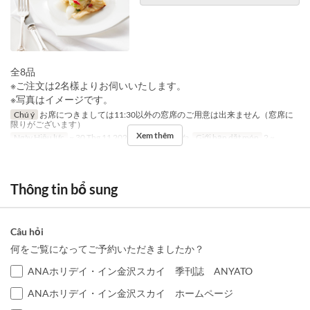
全8品
※ご注文は2名樣よりお伺いいたします。
※写真はイメージです。
Chú ý
お席につきましては11:30以外の窓席のご用意は出来ません（窓席に
限りがございます）
Xem thêm
Ngày Hiệu lực
~ 30 Thg 11 2024
Bữa
Bữa trưa
Giới hạn dặt món
2 ~
Thông tin bổ sung
Câu hỏi
何をご覧になってご予約いただきましたか？
ANAホリデイ・イン金沢スカイ 季刊誌 ANYATO
ANAホリデイ・イン金沢スカイ ホームページ