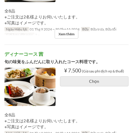
全8品
※ご注文は2名樣よりお伺いいたします。
※写真はイメージです。
Ngày Hiệu lực
01 Thg 9 2024 ~ 30 Thg 11 2024
Bữa
Bữa trưa, Bữa tối
Xem thêm
Giới hạn dặt món
2 ~
ディナーコース 茜
旬の味覚をふんだんに取り入れたコース料理です。
¥ 7.500
(Giá sau phí dịch vụ & thuế)
Chọn
全8品
※ご注文は2名樣よりお伺いいたします。
※写真はイメージです。