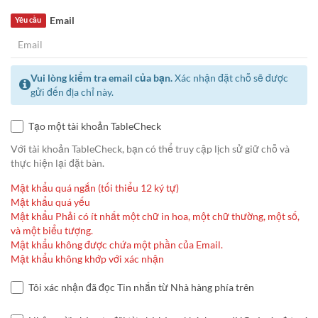
Email
Yêu cầu
Vui lòng kiểm tra email của bạn.
Xác nhận đặt chỗ sẽ được
gửi đến địa chỉ này.
Tạo một tài khoản TableCheck
Với tài khoản TableCheck, bạn có thể truy cập lịch sử giữ chỗ và
thực hiện lại đặt bàn.
Mật khẩu quá ngắn (tối thiểu 12 ký tự)
Mật khẩu quá yếu
Mật khẩu Phải có ít nhất một chữ in hoa, một chữ thường, một số,
và một biểu tượng.
Mật khẩu không được chứa một phần của Email.
Mật khẩu không khớp với xác nhận
Tôi xác nhận đã đọc Tin nhắn từ Nhà hàng phía trên