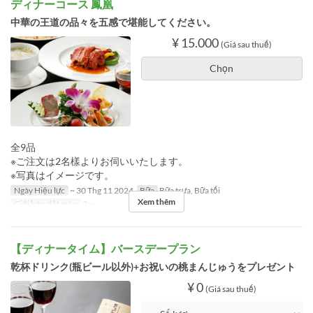
ディナーコース 鳳凰
中華の王道の品々を五感で堪能してください。
¥ 15.000
(Giá sau thuế)
Chọn
全9品
※ご注文は2名樣よりお伺いいたします。
※写真はイメージです。
Ngày Hiệu lực
~ 30 Thg 11 2024
Bữa
Bữa trưa, Bữa tối
Xem thêm
Giới hạn dặt món
2 ~
【ディナータイム】バースデープラン
乾杯ドリンク(瓶ビール以外)+お祝いの桃まんじゅうをプレゼント
¥ 0
(Giá sau thuế)