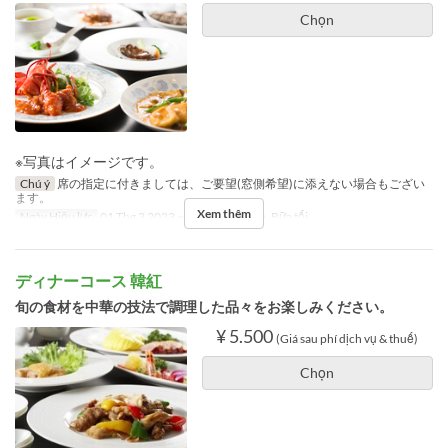
Chọn
※写真はイメージです。
Chú ý
席の指定に付きましては、ご要望(窓側希望)に添えない場合もござい
ます。
Xem thêm
Ngày Hiệu lực
01 Thg 3 2023 ~
Bữa
Bữa trưa, Bữa tối
ディナーコース 韓紅
旬の食材を中華の技法で調理した品々をお楽しみください。
¥ 5.500
(Giá sau phí dịch vụ & thuế)
Chọn