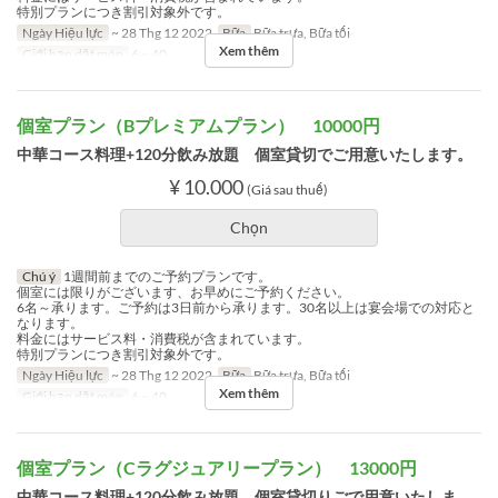
特別プランにつき割引対象外です。
Ngày Hiệu lực
~ 28 Thg 12 2022
Bữa
Bữa trưa, Bữa tối
Xem thêm
Giới hạn dặt món
6 ~ 40
個室プラン（Bプレミアムプラン） 10000円
中華コース料理+120分飲み放題 個室貸切でご用意いたします。
¥ 10.000
(Giá sau thuế)
Chọn
Chú ý
1週間前までのご予約プランです。
個室には限りがございます、お早めにご予約ください。
6名～承ります。ご予約は3日前から承ります。30名以上は宴会場での対応と
なります。
料金にはサービス料・消費税が含まれています。
特別プランにつき割引対象外です。
Ngày Hiệu lực
~ 28 Thg 12 2022
Bữa
Bữa trưa, Bữa tối
Xem thêm
Giới hạn dặt món
6 ~ 40
個室プラン（Cラグジュアリープラン） 13000円
中華コース料理+120分飲み放題 個室貸切りごで用意いたしま