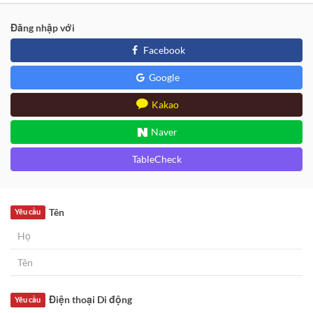
Đăng nhập với
Facebook
Google
Kakao
Naver
TableCheck
Tên
Yêu cầu
Điện thoại Di động
Yêu cầu