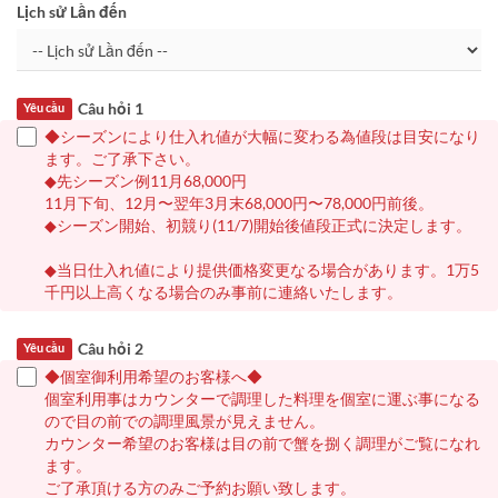
Lịch sử Lần đến
Câu hỏi 1
Yêu cầu
◆シーズンにより仕入れ値が大幅に変わる為値段は目安になり
ます。ご了承下さい。
◆先シーズン例11月68,000円
11月下旬、12月〜翌年3月末68,000円〜78,000円前後。
◆シーズン開始、初競り(11/7)開始後値段正式に決定します。
◆当日仕入れ値により提供価格変更なる場合があります。1万5
千円以上高くなる場合のみ事前に連絡いたします。
Câu hỏi 2
Yêu cầu
◆個室御利用希望のお客様へ◆
個室利用事はカウンターで調理した料理を個室に運ぶ事になる
ので目の前での調理風景が見えません。
カウンター希望のお客様は目の前で蟹を捌く調理がご覧になれ
ます。
ご了承頂ける方のみご予約お願い致します。