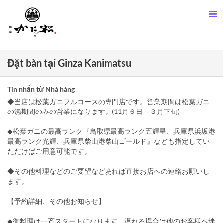
Đặt bàn tại Ginza Kanimatsu
Tin nhắn từ Nhà hàng
◆当店は松葉ガニフルコースの専門店です。営業期間は松葉ガニ
の漁期間のみの営業になります。(11月６日～３月下旬)
◆松葉ガニの最高ランク『鳥取県最高ランク五輝星、兵庫県浜坂港
最高ランク光輝、兵庫県柴山港柴山ゴールド』なども指定してい
ただけばご用意可能です。
◆その他料理などのご要望などあれば直接お店への連絡お願いし
ます。
【予約詳細、その他お知らせ】
◆御料理は一斉スタートになります。遅れる場合は他のお客様へ迷