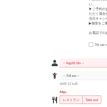
い。
▶ご予約の
ただく場合
当日キャン
▶個室をご
お電話でのお問
Tôi xác 
dưới 12 tuổi
Mục
レストラン
Take-out