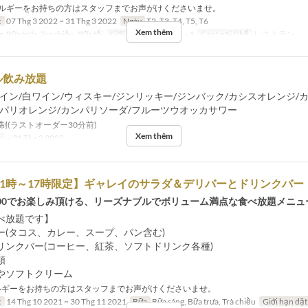
ルギーをお持ちの方はスタッフまでお声がけくださいませ。
c
07 Thg 3 2022 ~ 31 Thg 3 2022
Ngày
T2, T3, T4, T5, T6
Xem thêm
, Bữa trưa, Trà chiều, Bữa tối
Giới hạn dặt món
1 ~ 4
Các Loại Ghế
レストラン
ル飲み放題
イン/白ワイン/ウィスキー/ジンリッキー/ジンバック/カシスオレンジ/
ンパリオレンジ/カンパリソーダ/フルーツウオッカサワー
分制(ラストオーダー30分前)
Xem thêm
c
~ 31 Thg 3 2022
11時～17時限定】ギャレイのサラダ＆デリバーとドリンクバー
17:00でお楽しみ頂ける、リーズナブルでボリューム満点な食べ放題メニュ
べ放題です】
ー(タコス、カレー、スープ、パン含む)
リンクバー(コーヒー、紅茶、ソフトドリンク各種)
類
やソフトクリーム
ギーをお持ちの方はスタッフまでお声がけくださいませ。
c
14 Thg 10 2021 ~ 30 Thg 11 2021
Bữa
Bữa sáng, Bữa trưa, Trà chiều
Giới hạn dặ