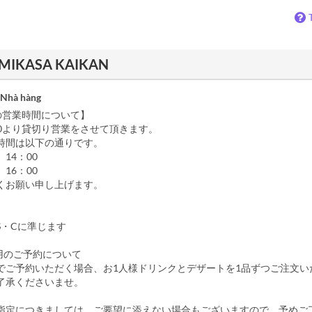
 - MIKASA KAIKAN
 Nhà hàng
火)の営業時間について】
8:30より貸切り営業をさせて頂きます。
時間は以下の通りです。
14：00
6：00
くお願い申し上げます。
S・Cに準じます
利用のご予約について
でご予約いただく場合、お1人様ドリンクとデザートを1品ずつご注文い
了承くださいませ。
指定につきましては、ご要望に添えない場合もございますので、予めご