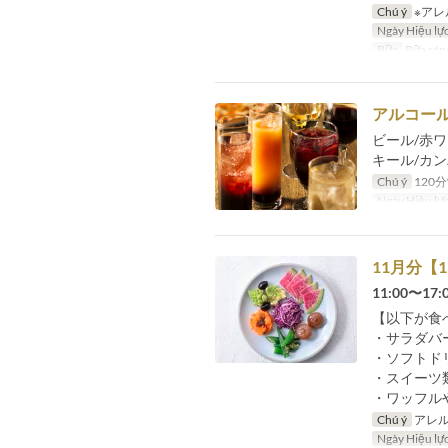
Chú ý
※アレ
Ngày Hiệu lự
Bữa
Bữa sáng
アルコー
ビール/赤ワ
キール/カ
Chú ý
120
Ngày Hiệu lự
11月分【
11:00〜
【以下が食
・サラダバ
・ソフトド
・スイーツ
・ワッフル
Chú ý
アレル
Ngày Hiệu lự