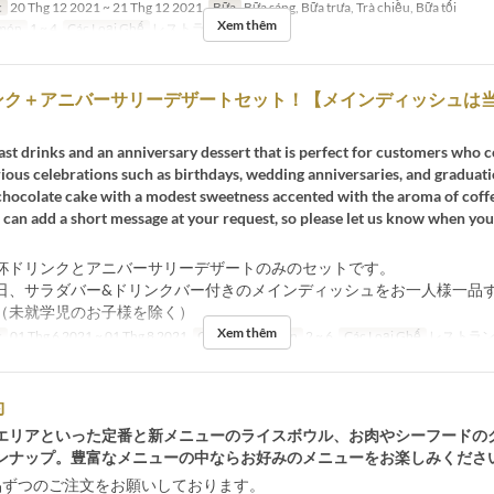
c
20 Thg 12 2021 ~ 21 Thg 12 2021
Bữa
Bữa sáng, Bữa trưa, Trà chiều, Bữa tối
Xem thêm
 món
1 ~ 4
Các Loại Ghế
レストラン
ンク＋アニバーサリーデザートセット！【メインディッシュは
oast drinks and an anniversary dessert that is perfect for customers who 
rious celebrations such as birthdays, wedding anniversaries, and graduat
 chocolate cake with a modest sweetness accented with the aroma of coffe
 can add a short message at your request, so please let us know when yo
杯ドリンクとアニバーサリーデザートのみのセットです。
日、サラダバー&ドリンクバー付きのメインディッシュをお一人様一品
（未就学児のお子様を除く）
Xem thêm
c
01 Thg 6 2021 ~ 01 Thg 8 2021
Giới hạn dặt món
2 ~ 6
Các Loại Ghế
レストラ
約
エリアといった定番と新メニューのライスボウル、お肉やシーフードの
ンナップ。豊富なメニューの中ならお好みのメニューをお楽しみくださ
品ずつのご注文をお願いしております。