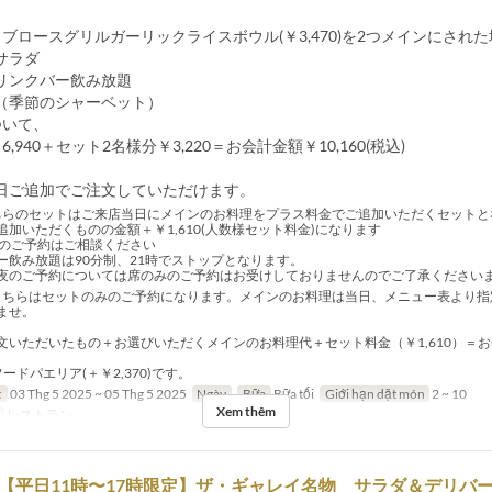
ブロースグリルガーリックライスボウル(￥3,470)を2つメインにされ
サラダ
リンクバー飲み放題
（季節のシャーベット）
ついて、
,940＋セット2名様分￥3,220＝お会計金額￥10,160(税込)
日ご追加でご注文していただけます。
らのセットはご来店当日にメインのお料理をプラス料金でご追加いただくセットと
加いただくものの金額＋￥1,610(人数様セット料金)になります
上のご予約はご相談ください
ー飲み放題は90分制、21時でストップとなります。
/5の夜のご予約については席のみのご予約はお受けしておりませんのでご了承ください
こちらはセットのみのご予約になります。メインのお料理は当日、メニュー表より指
ませ。
文いただいたもの＋お選びいただくメインのお料理代＋セット料金（￥1,610）＝
ードパエリア(＋￥2,370)です。
c
03 Thg 5 2025 ~ 05 Thg 5 2025
Ngày
Bữa
Bữa tối
Giới hạn dặt món
2 ~ 10
Xem thêm
レストラン
)【平日11時〜17時限定】ザ・ギャレイ名物 サラダ＆デリバ