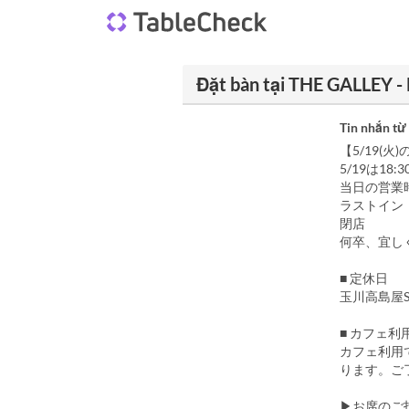
Đặt bàn tại THE GALLEY
Tin nhắn từ
【5/19(
5/19は1
当日の営業
ラストイン 
閉店 1
何卒、宜し
■ 定休日
玉川高島屋
■ カフェ
カフェ利用
ります。ご
▶お席のご