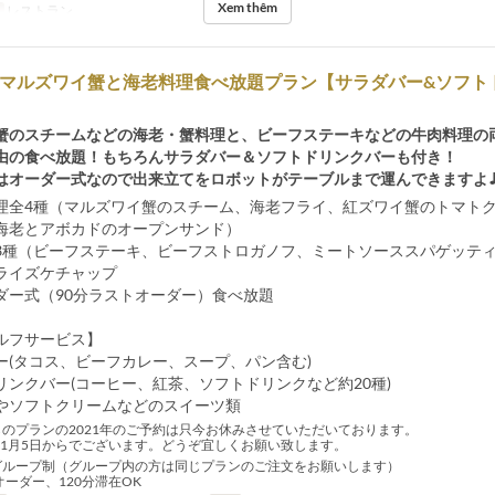
Xem thêm
レストラン
&マルズワイ蟹と海老料理食べ放題プラン【サラダバー&ソフト
蟹のスチームなどの海老・蟹料理と、ビーフステーキなどの牛肉料理の
由の食べ放題！もちろんサラダバー＆ソフトドリンクバーも付き！
はオーダー式なので出来立てをロボットがテーブルまで運んできますよ
理全4種（マルズワイ蟹のスチーム、海老フライ、紅ズワイ蟹のトマト
海老とアボカドのオープンサンド）
3種（ビーフステーキ、ビーフストロガノフ、ミートソーススパゲッテ
ライズケチャップ
ダー式（90分ラストオーダー）食べ放題
ルフサービス】
ー(タコス、ビーフカレー、スープ、パン含む)
リンクバー(コーヒー、紅茶、ソフトドリンクなど約20種)
やソフトクリームなどのスイーツ類
のプランの2021年のご予約は只今お休みさせていただいております。
2年1月5日からでございます。どうぞ宜しくお願い致します。
グループ制（グループ内の方は同じプランのご注文をお願いします）
オーダー、120分滞在OK