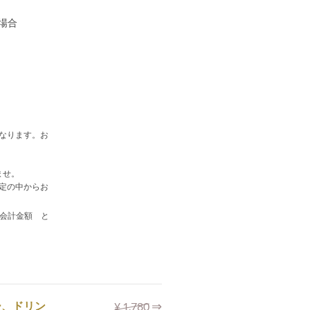
た場合
なります。お
ませ。
定の中からお
お会計金額 と
⇒
ー、ドリン
¥ 1.780