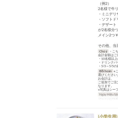
（例2）
2名様で牛リ
・ミニデリ
・ソフトド
・デザート
が2名様分
メイン2つ￥6
その他、当
Chú ý
・こち
会計金額はご追
・10名様以
・ドリンクバ
・5/3～5
Bồi hoàn
※
選びください
お会計は、
ご追加でご注
なります。
※写真はシーフ
Ngày Hiệu lự
Các Loại Ghế
(小学生用