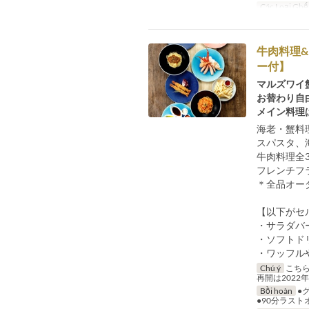
Các Loại Ghế
牛肉料理
ー付】
マルズワイ
お替わり自
メイン料理
海老・蟹料
スパスタ、
牛肉料理全
フレンチフ
＊全品オー
【以下がセ
・サラダバ
・ソフトド
・ワッフル
Chú ý
こちら
再開は202
Bồi hoàn
●
●90分ラスト