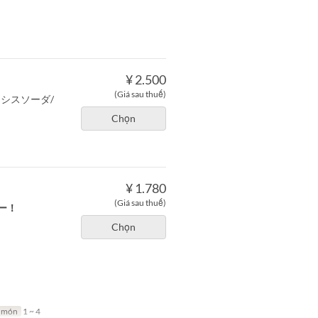
¥ 2.500
(Giá sau thuế)
カシスソーダ/
Chọn
¥ 1.780
(Giá sau thuế)
ー！
Chọn
t món
1 ~ 4