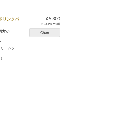
¥ 5.800
ドリンクバ
(Giá sau thuế)
両方が
Chọn
♪
クリームソー
ィ）