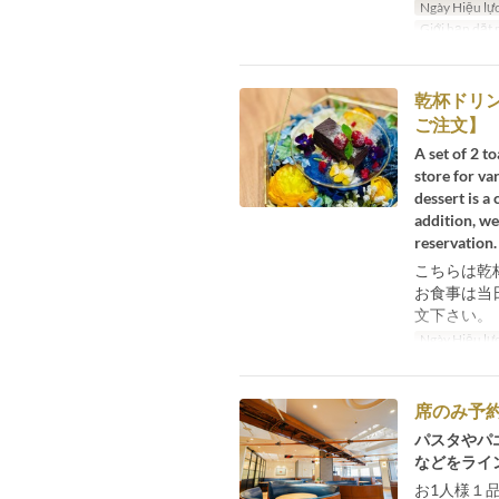
Ngày Hiệu lự
Giới hạn dặt
乾杯ドリ
ご注文】
A set of 2 t
store for va
dessert is a
addition, we
reservation.
こちらは乾
お食事は当
文下さい。
Ngày Hiệu lự
席のみ予
パスタやパ
などをライ
お1人様１