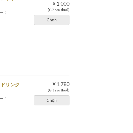
¥ 1.000
(Giá sau thuế)
ー！
Chọn
¥ 1.780
、ドリンク
(Giá sau thuế)
ー！
Chọn