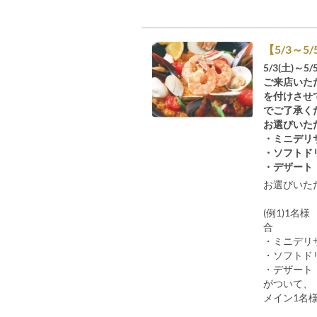
【5/3～
5/3(土)～
ご来店いた
を付けさせ
でご了承く
お選びいた
・ミニデリ
・ソフトド
・デザート
お選びいた
(例1)1名
合
・ミニデリ
・ソフトド
・デザート
がついて、
メイン1名様分