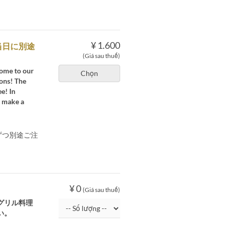
¥ 1.600
当日に別途
(Giá sau thuế)
come to our
Chọn
ions! The
e! In
u make a
ずつ別途ご注
ン
¥ 0
(Giá sau thuế)
グリル料理
い。