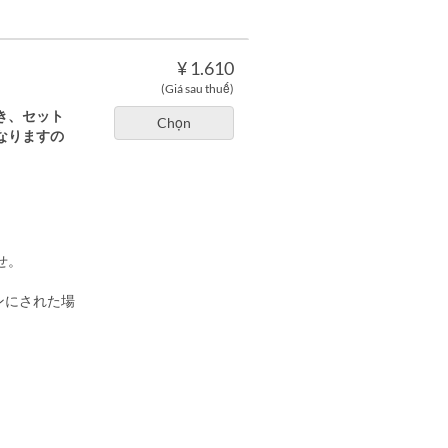
¥ 1.610
(Giá sau thuế)
き、セット
Chọn
なりますの
せ。
インにされた場