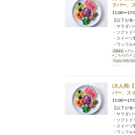
クバー、
11:00〜
【以下が食
・サラダバ
・ソフトド
・スイーツ
・ワッフル
Chú ý
※アレ
※こちらのメ
Ngày Hiệu lự
Bữa
Bữa sáng
(大人用)
バー、ス
11:00〜
【以下が食
・サラダバ
・ソフトド
・スイーツ
・ワッフル