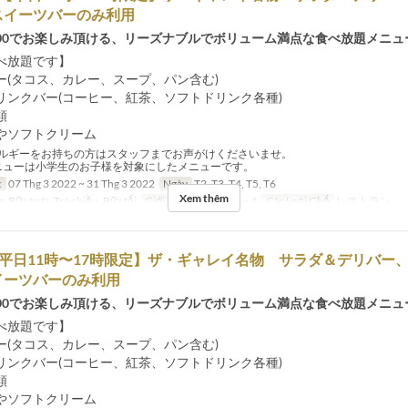
スイーツバーのみ利用
17:00でお楽しみ頂ける、リーズナブルでボリューム満点な食べ放題メニュ
べ放題です】
ー(タコス、カレー、スープ、パン含む)
リンクバー(コーヒー、紅茶、ソフトドリンク各種)
類
やソフトクリーム
ルギーをお持ちの方はスタッフまでお声がけくださいませ。
ニューは小学生のお子様を対象にしたメニューです。
c
07 Thg 3 2022 ~ 31 Thg 3 2022
Ngày
T2, T3, T4, T5, T6
Xem thêm
, Bữa trưa, Trà chiều, Bữa tối
Giới hạn dặt món
1 ~ 4
Các Loại Ghế
レストラン
【平日11時〜17時限定】ザ・ギャレイ名物 サラダ＆デリバー
イーツバーのみ利用
17:00でお楽しみ頂ける、リーズナブルでボリューム満点な食べ放題メニュ
べ放題です】
ー(タコス、カレー、スープ、パン含む)
リンクバー(コーヒー、紅茶、ソフトドリンク各種)
類
やソフトクリーム