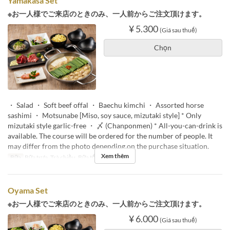
Yamakasa Set
※お一人様でご来店のときのみ、一人前からご注文頂けます。
¥ 5.300
(Giá sau thuế)
Chọn
・ Salad ・ Soft beef offal ・ Baechu kimchi ・ Assorted horse
sashimi ・ Motsunabe [Miso, soy sauce, mizutaki style] * Only
mizutaki style garlic-free ・ 〆 (Chanponmen) * All-you-can-drink is
available. The course will be ordered for the number of people. It
may differ from the photo depending on the purchase situation.
Xem thêm
Bữa
Bữa trưa, Trà chiều, Bữa tối
Oyama Set
※お一人様でご来店のときのみ、一人前からご注文頂けます。
¥ 6.000
(Giá sau thuế)