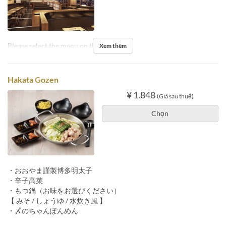
Please select the menu on the day.
Xem thêm
Hakata Gozen
¥ 1.848
(Giá sau thuế)
Chọn
・おおやま謹製博多明太子
・辛子高菜
・もつ鍋（お味をお選びください）
【 みそ / しょうゆ / 水炊き風 】
・〆のちゃんぽんめん