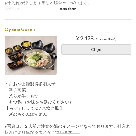
※仕入れ状況により異なる場合がございます。
Xem thêm
Bữa
Bữa trưa
Oyama Gozen
¥ 2.178
(Giá sau thuế)
Chọn
・おおやま謹製博多明太子
・辛子高菜
・柔らか牛すもつ
・もつ鍋 （お味をお選びください）
【 みそ / しょうゆ / 水炊き風 】
・〆のちゃんぽんめん
※写真は、２人前ご注文の際のイメージとなっております。仕入れ
状況により異なる場合がございます。