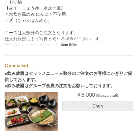
・もつ鍋
【みそ・しょうゆ・水炊き風】
＊水炊き風のみ にんにく不使用
・〆（ちゃんぽんめん）
コースは人数分のご注文となります。
仕入れ状況により写真と異なる場合がございます。
Xem thêm
Bữa
Bữa trưa, Trà chiều, Bữa tối
Oyama Set
※飲み放題はセットメニュー人数分のご注文のお客様にかぎりご提
供しております。
※飲み放題はグループ全員の注文をお願いしております。
¥ 8.000
(Giá sau thuế)
Chọn