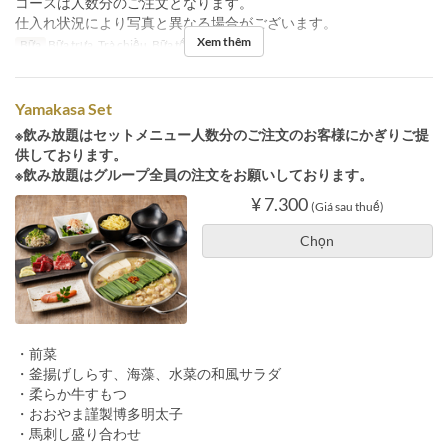
コースは人数分のご注文となります。
仕入れ状況により写真と異なる場合がございます。
Xem thêm
Bữa
Bữa trưa, Trà chiều, Bữa tối
Yamakasa Set
※飲み放題はセットメニュー人数分のご注文のお客様にかぎりご提
供しております。
※飲み放題はグループ全員の注文をお願いしております。
¥ 7.300
(Giá sau thuế)
Chọn
・前菜
・釜揚げしらす、海藻、水菜の和風サラダ
・柔らか牛すもつ
・おおやま謹製博多明太子
・馬刺し盛り合わせ