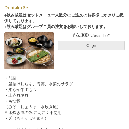
Dontaku Set
※飲み放題はセットメニュー人数分のご注文のお客様にかぎりご提
供しております。
※飲み放題はグループ全員の注文をお願いしております。
¥ 6.300
(Giá sau thuế)
Chọn
・前菜
・釜揚げしらす、海藻、水菜のサラダ
・柔らか牛すもつ
・上赤身刺身
・もつ鍋
【みそ・しょうゆ・水炊き風】
＊水炊き風のみ にんにく不使用
・〆（ちゃんぽんめん）