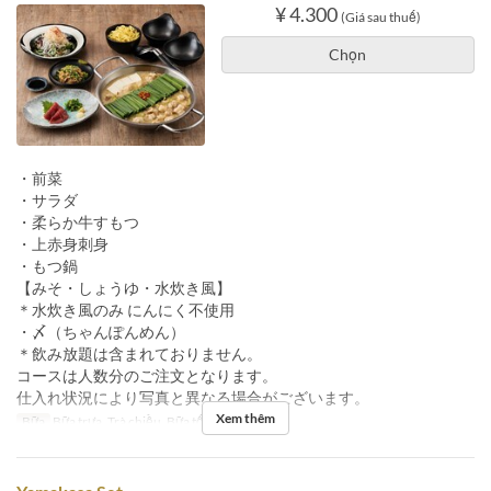
¥ 4.300
(Giá sau thuế)
Chọn
・前菜
・サラダ
・柔らか牛すもつ
・上赤身刺身
・もつ鍋
【みそ・しょうゆ・水炊き風】
＊水炊き風のみ にんにく不使用
・〆（ちゃんぽんめん）
＊飲み放題は含まれておりません。
コースは人数分のご注文となります。
仕入れ状況により写真と異なる場合がございます。
Xem thêm
Bữa
Bữa trưa, Trà chiều, Bữa tối