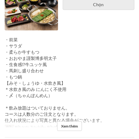
Chọn
・前菜
・サラダ
・柔らか牛すもつ
・おおやま謹製博多明太子
・生食感⁉牛ユッケ風
・馬刺し盛り合わせ
・もつ鍋
【みそ・しょうゆ・水炊き風】
＊水炊き風のみ にんにく不使用
・〆（ちゃんぽんめん）
＊飲み放題はついておりません。
コースは人数分のご注文となります。
仕入れ状況により写真と異なる場合がございます。
Xem thêm
Bữa
Bữa trưa, Trà chiều, Bữa tối