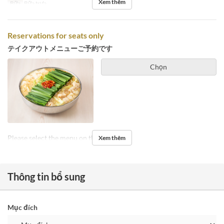
Xem thêm
Bữa
Bữa trưa
Reservations for seats only
テイクアウトメニューご予約です
Chọn
Please select the menu on the day.
Xem thêm
Thông tin bổ sung
Mục đích