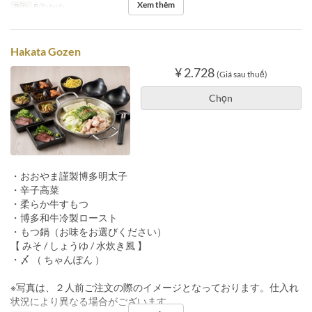
Xem thêm
Bữa
Bữa trưa
Hakata Gozen
¥ 2.728
(Giá sau thuế)
Chọn
・おおやま謹製博多明太子
・辛子高菜
・柔らか牛すもつ
・博多和牛冷製ロースト
・もつ鍋（お味をお選びください）
【 みそ / しょうゆ / 水炊き風 】
・〆 （ ちゃんぽん ）
※写真は、２人前ご注文の際のイメージとなっております。仕入れ
状況により異なる場合がございます。