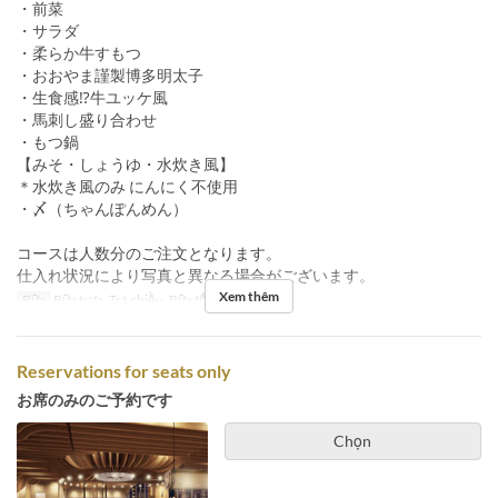
・前菜
・サラダ
・柔らか牛すもつ
・おおやま謹製博多明太子
・生食感⁉牛ユッケ風
・馬刺し盛り合わせ
・もつ鍋
【みそ・しょうゆ・水炊き風】
＊水炊き風のみ にんにく不使用
・〆（ちゃんぽんめん）
コースは人数分のご注文となります。
仕入れ状況により写真と異なる場合がございます。
Xem thêm
Bữa
Bữa trưa, Trà chiều, Bữa tối
Reservations for seats only
お席のみのご予約です
Chọn