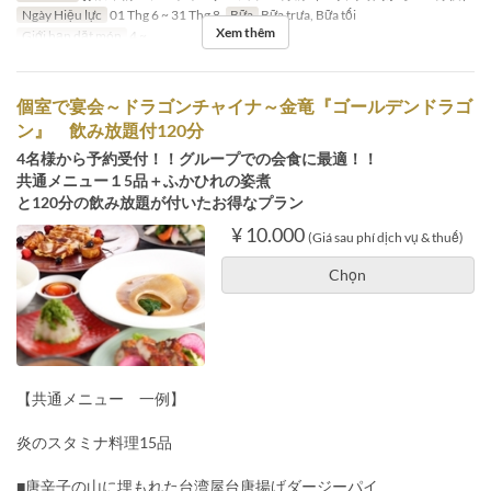
Ngày Hiệu lực
01 Thg 6 ~ 31 Thg 8
Bữa
Bữa trưa, Bữa tối
Xem thêm
Giới hạn dặt món
4 ~
個室で宴会～ドラゴンチャイナ～金竜『ゴールデンドラゴ
ン』 飲み放題付120分
4名様から予約受付！！グループでの会食に最適！！
共通メニュー１5品＋ふかひれの姿煮
と120分の飲み放題が付いたお得なプラン
¥ 10.000
(Giá sau phí dịch vụ & thuế)
Chọn
【共通メニュー 一例】
炎のスタミナ料理15品
■唐辛子の山に埋もれた台湾屋台唐揚げダージーパイ