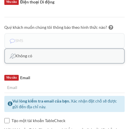
Điện thoại Di động
Yêu cầu
Quý khách muốn chúng tôi thông báo theo hình thức nào?
SMS
Không có
Email
Yêu cầu
Vui lòng kiểm tra email của bạn.
Xác nhận đặt chỗ sẽ được
gửi đến địa chỉ này.
Tạo một tài khoản TableCheck