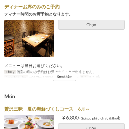
ディナーお席のみのご予約
ディナー時間のお席予約となります。
Chọn
メニューは当日お選びください。
Chú ý
個室の席のみ予約はお受けすることが出来ません。
Xem thêm
Ngày Hiệu lực
~ 08 Thg 2 2024, 07 Thg 5 2024 ~
Bữa
Bữa tối
Món
贅沢三昧 夏の海鮮づくしコース 6月～
¥ 6.800
(Giá sau phí dịch vụ & thuế)
Chọn