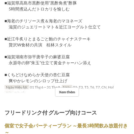
■滋賀県高島市黒酢使用”黒酢角煮”酢豚
5時間煮込んだトロカリを愉しむ
■海老のチリソース煮＆海老のマヨネーズ
滋賀のジュエリートマト＆近江ヨーグルト仕立て
■近江牛炙りとまるごと鮑のチャイナステーキ
贅沢W食材の共演 桂林スタイル
■滋賀湖南市弥平唐辛子の麻婆豆腐
永源寺の卵”朱玉”仕立て黄金チャーハン添え
■くちどけなめらか天使の杏仁豆腐
爽やかレモンのシロップ仕上げ
Ngày Hiệu lực
01 Thg 6 ~ 31 Thg 8
Ngày
T2, T3, T5, T6, T7, CN, Hol
Xem thêm
Bữa
Bữa tối
フリードリンク付 グループ向けコース
個室で女子会パーティープラン ～最長3時間飲み放題付き
～