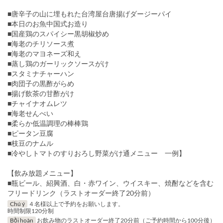
■唐辛子の山に埋もれた台湾屋台唐揚げダージーパイ
■本日のお魚中国式お造り
■国産鶏のスパイシー黒胡椒炒め
■海老のチリソース煮
■海老のマヨネーズ和え
■蒸し鶏のガーリックソースがけ
■スタミナチャーハン
■肉団子の黒酢がらめ
■揚げ飲茶の甘酢がけ
■チャイナオムレツ
■海老せんべい
■柔らか低温調理の棒棒鶏
■ピータン豆腐
■枝豆のナムル
■冷やしトマトのすりおろし野菜がけ通メニュー 一例】
【飲み放題メニュー】
■瓶ビール、紹興酒、白・赤ワイン、ウイスキー、焼酎などを含む
フリードリンク（ラストオーダー終了20分前）
Chú ý
４名様以上で予約をお願いします。
時間制限120分制
Bồi hoàn
お飲み物のラストオーダー終了20分前（ご予約時間から100分後）