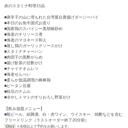
炎のスタミナ料理15品
■唐辛子の山に埋もれた台湾屋台唐揚げダージーパイ
■本日のお魚中国式お造り
■国産鶏のスパイシー黒胡椒炒め
■海老のチリソース煮
■海老のマヨネーズ和え
■蒸し鶏のガーリックソースがけ
■スタミナチャーハン
■肉団子の黒酢がらめ
■揚げ飲茶の甘酢がけ
■チャイナオムレツ
■海老せんべい
■柔らか低温調理の棒棒鶏
■ピータン豆腐
■枝豆のナムル
■冷やしトマトのすりおろし野菜がけ
【飲み放題メニュー】
■瓶ビール、紹興酒、白・赤ワイン、ウイスキー、焼酎などを含む
フリードリンク（ラストオーダー終了20分前）
Chú ý
４名様以上で予約をお願いします。