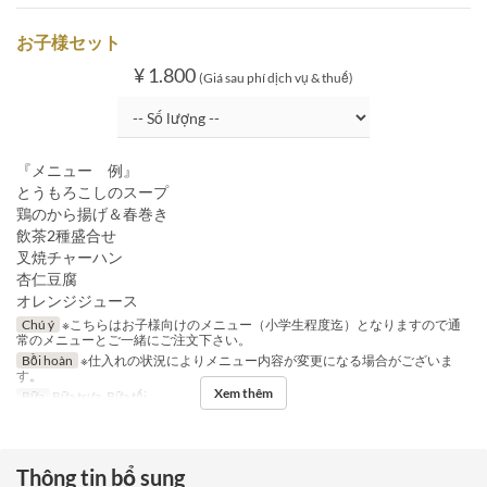
お子様セット
¥ 1.800
(Giá sau phí dịch vụ & thuế)
『メニュー 例』
とうもろこしのスープ
鶏のから揚げ＆春巻き
飲茶2種盛合せ
叉焼チャーハン
杏仁豆腐
オレンジジュース
Chú ý
※こちらはお子様向けのメニュー（小学生程度迄）となりますので通
常のメニューとご一緒にご注文下さい。
Bồi hoàn
※仕入れの状況によりメニュー内容が変更になる場合がございま
す。
Xem thêm
Bữa
Bữa trưa, Bữa tối
Thông tin bổ sung