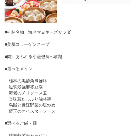
■桂林名物 海老マヨネーズサラダ
■美肌コラーゲンスープ
■肉汁あふれる小籠包食べ放題
■選べるメイン
桂林の黒酢角煮酢豚
滋賀最強麻婆豆腐
海老のチリソース煮
香味葱たっぷり油林鶏
烏賊と近江野菜の塩炒め
蟹玉のオイスターソース
■選べるご飯・麺
桂林特製チャーハン