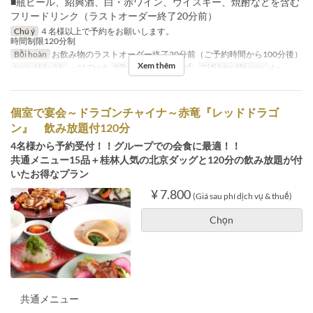
■瓶ビール、紹興酒、白・赤ワイン、ウイスキー、焼酎などを含む
フリードリンク（ラストオーダー終了20分前）
Chú ý
４名様以上で予約をお願いします。
時間制限120分制
Bồi hoàn
お飲み物のラストオーダー終了20分前（ご予約時間から100分後）
Xem thêm
Ngày Hiệu lực
~ 31 Thg 8
Bữa
Bữa trưa, Bữa tối
Giới hạn dặt món
4 ~
個室で宴会～ドラゴンチャイナ～赤竜『レッドドラゴ
ン』 飲み放題付120分
4名様から予約受付！！グループでの会食に最適！！
共通メニュー15品＋桂林人気の北京ダッグと120分の飲み放題が付
いたお得なプラン
¥ 7.800
(Giá sau phí dịch vụ & thuế)
Chọn
共通メニュー