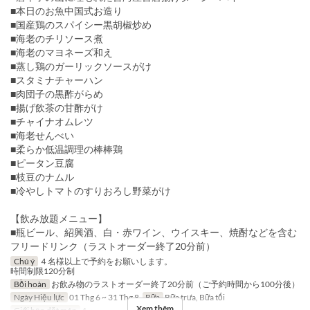
■本日のお魚中国式お造り
■国産鶏のスパイシー黒胡椒炒め
■海老のチリソース煮
■海老のマヨネーズ和え
■蒸し鶏のガーリックソースがけ
■スタミナチャーハン
■肉団子の黒酢がらめ
■揚げ飲茶の甘酢がけ
■チャイナオムレツ
■海老せんべい
■柔らか低温調理の棒棒鶏
■ピータン豆腐
■枝豆のナムル
■冷やしトマトのすりおろし野菜がけ
【飲み放題メニュー】
■瓶ビール、紹興酒、白・赤ワイン、ウイスキー、焼酎などを含む
フリードリンク（ラストオーダー終了20分前）
Chú ý
４名様以上で予約をお願いします。
時間制限120分制
Bồi hoàn
お飲み物のラストオーダー終了20分前（ご予約時間から100分後）
Ngày Hiệu lực
01 Thg 6 ~ 31 Thg 8
Bữa
Bữa trưa, Bữa tối
Xem thêm