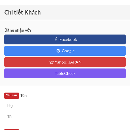
Chi tiết Khách
Đăng nhập với
Facebook
Google
Yahoo! JAPAN
TableCheck
Tên
Yêu cầu