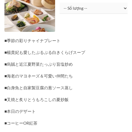
■季節の彩りチャイナプレート
■楊貴妃も愛したぷるぷる白きくらげスープ
■烏賊と近江夏野菜たっぷり旨塩炒め
■海老のマヨネーズ＆可愛い仲間たち
■白身魚と自家製豆腐の葱ソース蒸し
■叉焼と炙りとうもろこしの夏炒飯
■本日のデザート
■コーヒーOR紅茶