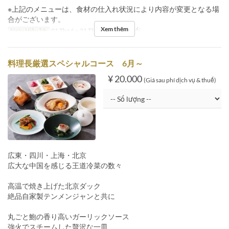
※上記のメニューは、食材の仕入れ状況により内容が変更となる場
合がございます。
Xem thêm
Ngày Hiệu lực
01 Thg 6 ~ 31 Thg 8
Bữa
Bữa tối
料理長厳選スペシャルコース 6月～
¥ 20.000
(Giá sau phí dịch vụ & thuế)
広東・四川・上海・北京
広大な中国を感じる王道冷菜の数々
高温で焼き上げた北京ダック
絶品自家製テンメンジャンと共に
丸ごと鮑の香り高いガーリックソース
強火でスチームした贅沢な一皿