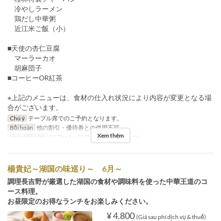
冷やしラーメン
鶏だし中華粥
近江米ご飯（小）
■天使の杏仁豆腐
マーラーカオ
胡麻団子
■コーヒーOR紅茶
※上記のメニューは、食材の仕入れ状況により内容が変更となる場
合がございます。
Chú ý
テーブル席でのご予約となります。
Bồi hoàn
他の割引・優待券との併用不可
Xem thêm
Ngày Hiệu lực
01 Thg 6 ~ 31 Thg 8
Bữa
Bữa trưa
楊貴妃～湖国の味巡り～ 6月～
調理長吉野が厳選した湖国の食材や調味料を使った中華王道のコ
ース料理。
お昼限定のお得なランチをお楽しみください。
¥ 4.800
(Giá sau phí dịch vụ & thuế)