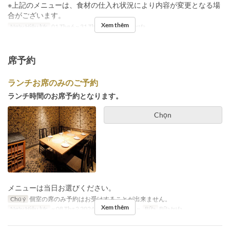
※上記のメニューは、食材の仕入れ状況により内容が変更となる場
合がございます。
Xem thêm
Ngày Hiệu lực
01 Thg 6 ~ 31 Thg 8
Bữa
Bữa trưa
席予約
ランチお席のみのご予約
ランチ時間のお席予約となります。
Chọn
メニューは当日お選びください。
Chú ý
個室の席のみ予約はお受けすることが出来ません。
Xem thêm
Ngày Hiệu lực
~ 08 Thg 2 2024, 07 Thg 5 2024 ~
Bữa
Bữa trưa