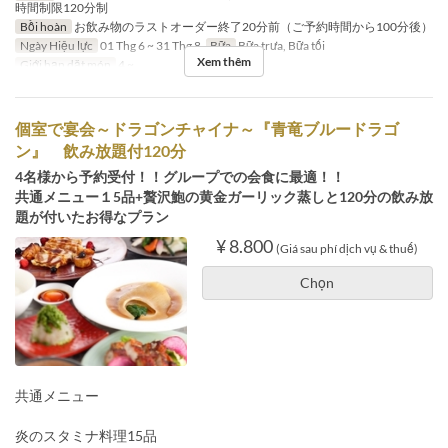
時間制限120分制
Bồi hoàn
お飲み物のラストオーダー終了20分前（ご予約時間から100分後）
Ngày Hiệu lực
01 Thg 6 ~ 31 Thg 8
Bữa
Bữa trưa, Bữa tối
Xem thêm
Giới hạn dặt món
4 ~
個室で宴会～ドラゴンチャイナ～『青竜ブルードラゴ
ン』 飲み放題付120分
4名様から予約受付！！グループでの会食に最適！！
共通メニュー１5品+贅沢鮑の黄金ガーリック蒸しと120分の飲み放
題が付いたお得なプラン
¥ 8.800
(Giá sau phí dịch vụ & thuế)
Chọn
共通メニュー
炎のスタミナ料理15品