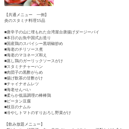
【共通メニュー 一例】
炎のスタミナ料理15品
■唐辛子の山に埋もれた台湾屋台唐揚げダージーパイ
■本日のお魚中国式お造り
■国産鶏のスパイシー黒胡椒炒め
■海老のチリソース煮
■海老のマヨネーズ和え
■蒸し鶏のガーリックソースがけ
■スタミナチャーハン
■肉団子の黒酢がらめ
■揚げ飲茶の甘酢がけ
■チャイナオムレツ
■海老せんべい
■柔らか低温調理の棒棒鶏
■ピータン豆腐
■枝豆のナムル
■冷やしトマトのすりおろし野菜がけ
【飲み放題メニュー】