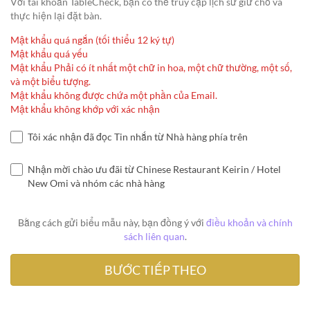
Với tài khoản TableCheck, bạn có thể truy cập lịch sử giữ chỗ và
thực hiện lại đặt bàn.
Mật khẩu quá ngắn (tối thiểu 12 ký tự)
Mật khẩu quá yếu
Mật khẩu Phải có ít nhất một chữ in hoa, một chữ thường, một số,
và một biểu tượng.
Mật khẩu không được chứa một phần của Email.
Mật khẩu không khớp với xác nhận
Tôi xác nhận đã đọc Tin nhắn từ Nhà hàng phía trên
Nhận mời chào ưu đãi từ Chinese Restaurant Keirin / Hotel
New Omi và nhóm các nhà hàng
Bằng cách gửi biểu mẫu này, bạn đồng ý với
điều khoản và chính
sách liên quan
.