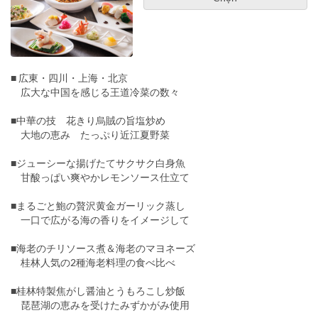
■ 広東・四川・上海・北京
広大な中国を感じる王道冷菜の数々
■中華の技 花きり烏賊の旨塩炒め
大地の恵み たっぷり近江夏野菜
■ジューシーな揚げたてサクサク白身魚
甘酸っぱい爽やかレモンソース仕立て
■まるごと鮑の贅沢黄金ガーリック蒸し
一口で広がる海の香りをイメージして
■海老のチリソース煮＆海老のマヨネーズ
桂林人気の2種海老料理の食べ比べ
■桂林特製焦がし醤油とうもろこし炒飯
琵琶湖の恵みを受けたみずかがみ使用