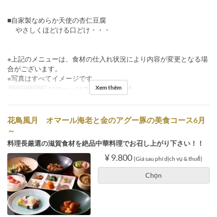
■自家製なめらか天使の杏仁豆腐
やさしくほどける口どけ・・・
※上記のメニューは、食材の仕入れ状況により内容が変更となる場
合がございます。
※写真はすべてイメージです。
Xem thêm
Ngày Hiệu lực
01 Thg 6 ~ 31 Thg 8
Bữa
Bữa tối
花鳥風月 オマール海老と金のアグー豚の美食コース6月
～
料理長厳選の滋賀食材を絶品中華料理でお召し上がり下さい！！
¥ 9.800
(Giá sau phí dịch vụ & thuế)
Chọn