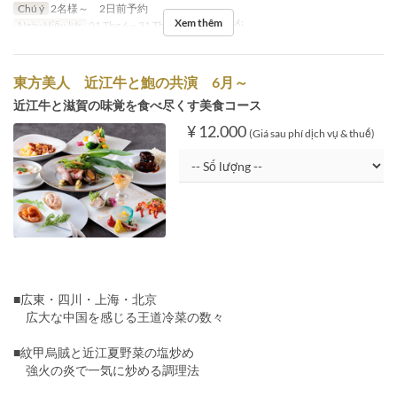
Chú ý
2名様～ 2日前予約
Xem thêm
Ngày Hiệu lực
01 Thg 6 ~ 31 Thg 8
Bữa
Bữa tối
東方美人 近江牛と鮑の共演 6月～
近江牛と滋賀の味覚を食べ尽くす美食コース
¥ 12.000
(Giá sau phí dịch vụ & thuế)
■広東・四川・上海・北京
広大な中国を感じる王道冷菜の数々
■紋甲烏賊と近江夏野菜の塩炒め
強火の炎で一気に炒める調理法