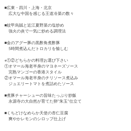
■広東・四川・上海・北京
広大な中国を感じる王道冷菜の数々
■紋甲烏賊と近江夏野菜の塩炒め
強火の炎で一気に炒める調理法
■金のアグー豚の黒酢角煮酢豚
5時間煮込んだトロカリを愉しむ
※①②どちらかの料理お選び下さい
①オマール海老半身のマヨネーズソース
完熟マンゴーの香港スタイル
②オマール海老半身のチリソース煮込み
ジュエリートマトを煮詰めたソース
■煮豚チャーシューの旨味たっぷり炒飯
永源寺の大自然が育てた卵"朱玉"仕立て
■くちどけなめらか天使の杏仁豆腐
爽やかレモンのシロップ仕上げ