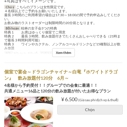
※写真はすべてイメージです。
Chú ý
こちらのプランは女性限定です。
４名様以上でご予約をお願いいたします。
最長３時間のご利用希望の場合は17:30～18:00の間で予約申込みしてくださ
い。
お飲み物のラストオーダーは制限時間の20分前となります。
Bồi hoàn
桂林の女子会3つの特典
特典１ お席はゆっくり個室でご用意
特典２ 最長３時間、飲み放題付きでたくさんおしゃべりできる（21時ま
で最長３時間利用可能）
特典３ ワインやカクテル、ノンアルコールドリンクなど15種類以上が飲
み放題
Xem thêm
Bữa
Bữa trưa, Bữa tối
Giới hạn dặt món
4 ~
個室で宴会～ドラゴンチャイナ～白竜『ホワイトドラゴ
ン』 飲み放題付120分 6月～
4名様から予約受付！！グループでの会食に最適！！
共通メニュー16品と120分の飲み放題が付いたお得なプラン
¥ 6.500
(Giá sau phí dịch vụ & thuế)
Chọn