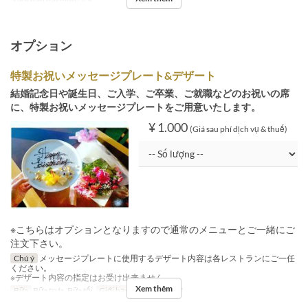
Giới hạn dặt món
4 ~
オプション
特製お祝いメッセージプレート&デザート
結婚記念日や誕生日、ご入学、ご卒業、ご就職などのお祝いの席
に、特製お祝いメッセージプレートをご用意いたします。
¥ 1.000
(Giá sau phí dịch vụ & thuế)
※こちらはオプションとなりますので通常のメニューとご一緒にご
注文下さい。
Chú ý
メッセージプレートに使用するデザート内容は各レストランにご一任
ください。
※デザート内容の指定はお受け出来ません。
Xem thêm
Bữa
Bữa trưa, Bữa tối
Giới hạn dặt món
1 ~ 4