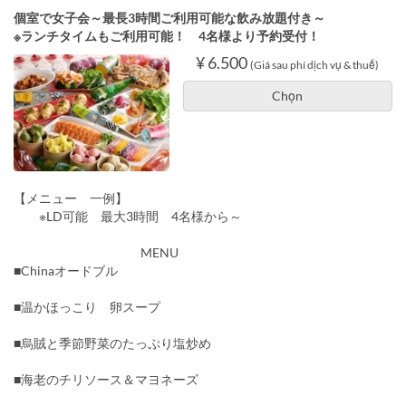
個室で女子会～最長3時間ご利用可能な飲み放題付き～
※ランチタイムもご利用可能！ 4名様より予約受付！
¥ 6.500
(Giá sau phí dịch vụ & thuế)
Chọn
【メニュー 一例】
※LD可能 最大3時間 4名様から～
MENU
■Chinaオードブル
■温かほっこり 卵スープ
■烏賊と季節野菜のたっぷり塩炒め
■海老のチリソース＆マヨネーズ