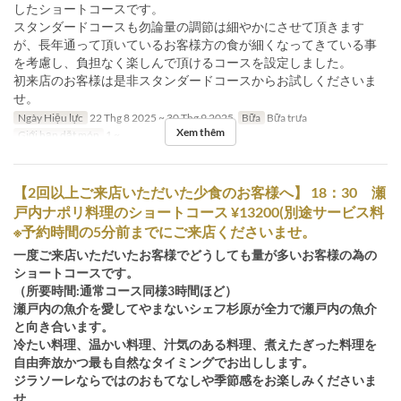
したショートコースです。
スタンダードコースも勿論量の調節は細やかにさせて頂きます
が、長年通って頂いているお客様方の食が細くなってきている事
を考慮し、負担なく楽しんで頂けるコースを設定しました。
初来店のお客様は是非スタンダードコースからお試しくださいま
せ。
Ngày Hiệu lực
22 Thg 8 2025 ~ 30 Thg 9 2025
Bữa
Bữa trưa
Xem thêm
Giới hạn dặt món
1 ~
【2回以上ご来店いただいた少食のお客様へ】 18：30 瀬
戸内ナポリ料理のショートコース ¥13200(別途サービス料
※予約時間の5分前までにご来店くださいませ。
一度ご来店いただいたお客様でどうしても量が多いお客様の為の
ショートコースです。
（所要時間:通常コース同様3時間ほど）
瀬戸内の魚介を愛してやまないシェフ杉原が全力で瀬戸内の魚介
と向き合います。
冷たい料理、温かい料理、汁気のある料理、煮えたぎった料理を
自由奔放かつ最も自然なタイミングでお出しします。
ジラソーレならではのおもてなしや季節感をお楽しみくださいま
せ。