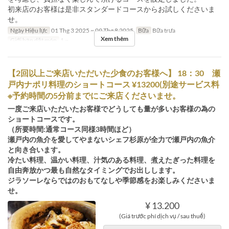
初来店のお客様は是非スタンダードコースからお試しくださいま
せ。
Ngày Hiệu lực
01 Thg 3 2025 ~ 09 Thg 8 2025
Bữa
Bữa trưa
Xem thêm
Giới hạn dặt món
1 ~
【2回以上ご来店いただいた少食のお客様へ】 18：30 瀬
戸内ナポリ料理のショートコース ¥13200(別途サービス料
※予約時間の5分前までにご来店くださいませ。
一度ご来店いただいたお客様でどうしても量が多いお客様の為の
ショートコースです。
（所要時間:通常コース同様3時間ほど）
瀬戸内の魚介を愛してやまないシェフ杉原が全力で瀬戸内の魚介
と向き合います。
冷たい料理、温かい料理、汁気のある料理、煮えたぎった料理を
自由奔放かつ最も自然なタイミングでお出しします。
ジラソーレならではのおもてなしや季節感をお楽しみくださいま
せ。
¥ 13.200
(Giá trước phí dịch vụ / sau thuế)