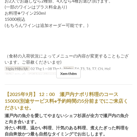
お2人でお越しなら2種類、4人なら4種お選び頂けます。
(一部のワインはプラス料金あり)
お料理➕ワイン250ml
15000税込
(もちろんワインは追加オーダー可能です。)
（食材の入荷状況によってメニューの内容が変更することもござ
います。ご容赦くださいませ)
Ngày Hiệu lực
02 Thg 1 ~ 08 Thg 1
Ngày
T4, T5, T6, T7, CN, Hol
Xem thêm
Bữa
Bữa tối
Giới hạn dặt món
1 ~
【2025年9月】 12：00 瀬戸内ナポリ料理のコース
15000(別途サービス料※予約時間の5分前までにご来店く
ださいませ。
瀬戸内の魚介を愛してやまないシェフ杉原が全力で瀬戸内の魚介
と向き合います。
冷たい料理、温かい料理、汁気のある料理、煮えたぎった料理を
自由奔放かつ最も自然なタイミングでお出しします。