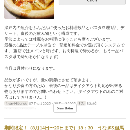
瀬戸内の魚介をふんだんに使ったお料理数品とパスタ料理1品、デ
ザート、食後のお飲み物という構成です。
季節によっては牡蠣をお料理に使うことも度々ございます。
最後の1品はテーブル単位で一部追加料金でお選び頂くシステムで
す。(当店ではメインと呼ばず、お肉料理で締めるか、もう一品パ
スタ系で締めるかになります)
内容は月替わりになります。
品数が多いですが、量の調節はさせて頂きます。
かなり少食の方のため、最後の一品はテイクアウト対応が出来る
物もありますのでお問い合わせ下さい。(テイクアウトのみのご対
応はしておりません。)
Ngày Hiệu lực
07 Thg 1 2025 ~ 28 Thg 2 2025
Bữa
Bữa tối
Xem thêm
Giới hạn dặt món
1 ~
期間限定！（8月14日〜20日まで）18：30 うなぎ&但馬