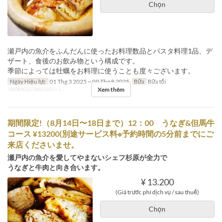
Chọn
瀬戸内の魚介をふんだんに使ったお料理数品とパスタ料理1品、デ
ザート、食後のお飲み物という構成です。
季節によっては牡蠣をお料理に使うことも度々ございます。
Ngày Hiệu lực
01 Thg 3 2025 ~ 09 Thg 8 2025
Bữa
Bữa tối
Xem thêm
Giới hạn dặt món
1 ~
期間限定!（8月14日〜18日まで）12：00 うなぎ&但馬牛
コース ¥13200(別途サービス料※予約時間の5分前までにご
来店くださいませ。
瀬戸内の魚介を愛してやまないシェフ杉原が全力で
うなぎと牛肉と向き合います。
¥ 13.200
(Giá trước phí dịch vụ / sau thuế)
Chọn