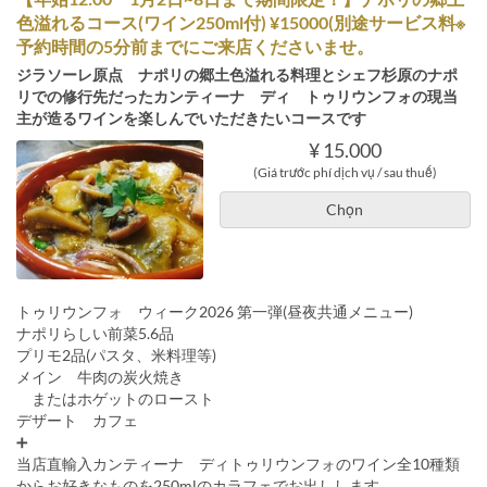
色溢れるコース(ワイン250ml付) ¥15000(別途サービス料※
予約時間の5分前までにご来店くださいませ。
ジラソーレ原点 ナポリの郷土色溢れる料理とシェフ杉原のナポ
リでの修行先だったカンティーナ ディ トゥリウンフォの現当
主が造るワインを楽しんでいただきたいコースです
¥ 15.000
(Giá trước phí dịch vụ / sau thuế)
Chọn
トゥリウンフォ ウィーク2026 第一弾(昼夜共通メニュー)
ナポリらしい前菜5.6品
プリモ2品(パスタ、米料理等)
メイン 牛肉の炭火焼き
またはホゲットのロースト
デザート カフェ
➕
当店直輸入カンティーナ ディトゥリウンフォのワイン全10種類
からお好きなものを250mlのカラフェでお出しします。