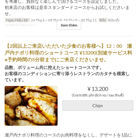
を考慮し、負担なく楽しんで頂けるコースを設定しました。
初来店のお客様は是非スタンダードコースからお試しくださいま
せ。
Ngày Hiệu lực
24 Thg 6 ~ 09 Thg 8, 18 Thg 8 ~ 30 Thg 11
Bữa
Bữa tối
Xem thêm
Giới hạn dặt món
1 ~
【2回以上ご来店いただいた少食のお客様へ】12：00 瀬
戸内ナポリ料理のショートコース ¥13200(別途サービス料
※予約時間の5分前までにご来店くださいませ。
品数、ボリューム共に控えたショートコースです。
お客様のコンディションに寄り添うレストランのカタチを模索し
ています。
¥ 13.200
(Giá trước phí dịch vụ / sau thuế)
Chọn
瀬戸内ナポリ料理のコースのお肉料理をなくし、デザートを1品に