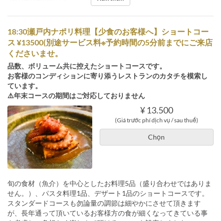
18:30瀬戸内ナポリ料理【少食のお客様へ】ショートコー
ス ¥13500(別途サービス料※予約時間の5分前までにご来店
くださいませ。
品数、ボリューム共に控えたショートコースです。
お客様のコンディションに寄り添うレストランのカタチを模索し
ています。
⚠️年末コースの期間はご対応しておりません
¥ 13.500
(Giá trước phí dịch vụ / sau thuế)
Chọn
旬の食材（魚介）を中心としたお料理5品（盛り合わせではありま
せん。）、パスタ料理1品、デザート1品のショートコースです。
スタンダードコースも勿論量の調節は細やかにさせて頂きます
が、長年通って頂いているお客様方の食が細くなってきている事