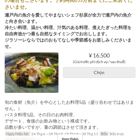
さいませ。
瀬戸内の魚介を愛してやまないシェフ杉原が全力で瀬戸内の魚介
と向き合います。
冷たい料理、温かい料理、汁気のある料理、煮えたぎった料理を
自由奔放かつ最も自然なタイミングでお出しします。
ジラソーレならではのおもてなしや季節感をお楽しみくださいま
せ。
¥ 16.500
(Giá trước phí dịch vụ / sau thuế)
Chọn
旬の食材（魚介）を中心としたお料理5品（盛り合わせではありま
せん。）
パスタ料理1品、その日のお肉料理、
デザート、食後のお飲み物という構成です。
品数が多いですが、量の調節はさせて頂きます。
Ngày Hiệu lực
24 Thg 6 ~ 09 Thg 8, 18 Thg 8 ~ 30 Thg 11
Bữa
Bữa trưa
Xem thêm
Giới hạn dặt món
1 ~