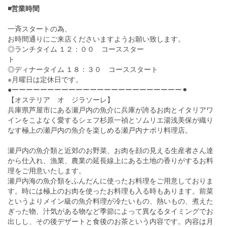
◾️営業時間
一斉スタートの為、
お時間通りにご来店くださいますようお願い致します。
◎ランチタイム １２：００ コーススター
ト
◎ディナータイム １８：３０ コーススタート
※月曜日は定休日です。
●ーーーーーーーーーーーーーーーーーーーーーーーー⚫︎
【オステリア オ ジラソーレ】
兵庫県芦屋市にある瀬戸内の魚介に兵庫が誇るお肉とイタリアワ
インをこよなく愛するシェフ杉原一禎とソムリエ湯浅美保が織り
なす極上の瀬戸内の魚介を楽しめる瀬戸内ナポリ料理店。
瀬戸内の魚介類と近郊のお野菜、お肉を顔の見える生産者さん達
から仕入れ、漁業、農業の延長線上にある土地の香りがするお料
理をご用意いたします。
瀬戸内海の魚介類をふんだんに使ったお料理をご用意しておりま
す。時には極上のお肉を使ったお料理も入る時もあります。前菜
というよりメイン級の魚介料理が冷たいもの、熱いもの、煮えた
ぎった物、汁気がある物など季節によって異なるタイミングでお
出しし、その後デザートと食後のお茶という内容です。内容は月