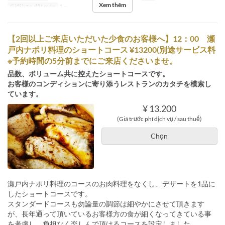
Xem thêm
Giới hạn dặt món
1 ~
【2回以上ご来店いただいた少食のお客様へ】12：00 瀬
戸内ナポリ料理のショートコース ¥13200(別途サービス料
※予約時間の5分前までにご来店くださいませ。
品数、ボリューム共に控えたショートコースです。
お客様のコンディションに寄り添うレストランのカタチを模索し
ています。
¥ 13.200
(Giá trước phí dịch vụ / sau thuế)
Chọn
瀬戸内ナポリ料理のコースのお肉料理をなくし、デザートを1品に
したショートコースです。
スタンダードコースも勿論量の調節は細やかにさせて頂きます
が、長年通って頂いているお客様方の食が細くなってきている事
を考慮し、負担なく楽しんで頂けるコースを設定しました。