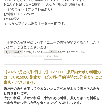
お2人でお越しなら2種類、4人なら4種お選び頂けます。
(一部のワインはプラス料金あり)
お料理➕ワイン250ml
15000税込
(もちろんワインは追加オーダー可能です。)
（食材の入荷状況によってメニューの内容が変更することもござ
います。ご容赦くださいませ)
Ngày Hiệu lực
02 Thg 1 ~ 08 Thg 1
Ngày
T4, T5, T6, T7, CN, Hol
Xem thêm
Bữa
Bữa trưa
Giới hạn dặt món
1 ~
【2025.7月と8月9日まで】 12：00 瀬戸内ナポリ料理の
コース ¥15000(別途サービス料※予約時間の5分前までにご
来店くださいませ。
瀬戸内の魚介を愛してやまないシェフ杉原が全力で瀬戸内の魚介
と向き合います。
冷たい料理、温かい料理、汁気のある料理、煮えたぎった料理を
自由奔放かつ最も自然なタイミングでお出しします。