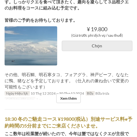
す。しっかりクエを食べて頂きたく、趣向を凝らして３品程クエ
のお料理をコースに組み込む予定です。
皆様のご予約をお待ちしております。
¥ 19.800
(Giá trước phí dịch vụ / sau thuế)
Chọn
その他、明石鯛、明石寒タコ、フォアグラ、神戸ビーフ、ななた
に鴨、猪などを予定しております。（仕入れの兼ね合いで変更の
可能性もございます）
Ngày Hiệu lực
10 Thg 12 2024 ~ 30 Thg 12 2024
Bữa
Bữa trưa
Xem thêm
Giới hạn dặt món
1 ~
18:30 冬のご馳走コース ¥19800(税込）別途サービス料※予
約時間の5分前までにご来店くださいませ。
ここ数年は松葉蟹が続いたので、今年は蟹ではなくクエが主役で