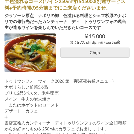
土色溢れるコース(ワイン250ml付) ¥15000(別途サービス
料※予約時間の5分前までにご来店くださいませ。
ジラソーレ原点 ナポリの郷土色溢れる料理とシェフ杉原のナポ
リでの修行先だったカンティーナ ディ トゥリウンフォの現当
主が造るワインを楽しんでいただきたいコースです
¥ 15.000
(Giá trước phí dịch vụ / sau thuế)
Chọn
トゥリウンフォ ウィーク2026 第一弾(昼夜共通メニュー)
ナポリらしい前菜5.6品
プリモ2品(パスタ、米料理等)
メイン 牛肉の炭火焼き
またはホゲットのロースト
デザート カフェ
➕
当店直輸入カンティーナ ディトゥリウンフォのワイン全10種類
からお好きなものを250mlのカラフェでお出しします。