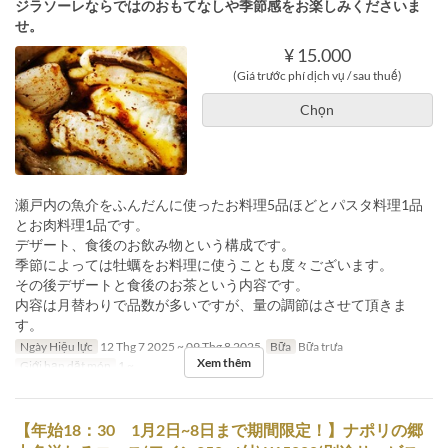
ジラソーレならではのおもてなしや季節感をお楽しみくださいま
せ。
¥ 15.000
(Giá trước phí dịch vụ / sau thuế)
Chọn
瀬戸内の魚介をふんだんに使ったお料理5品ほどとパスタ料理1品
とお肉料理1品です。
デザート、食後のお飲み物という構成です。
季節によっては牡蠣をお料理に使うことも度々ございます。
その後デザートと食後のお茶という内容です。
内容は月替わりで品数が多いですが、量の調節はさせて頂きま
す。
Ngày Hiệu lực
12 Thg 7 2025 ~ 09 Thg 8 2025
Bữa
Bữa trưa
Xem thêm
Giới hạn dặt món
1 ~
【年始18：30 1月2日~8日まで期間限定！】ナポリの郷