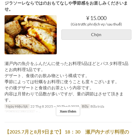
ジラソーレならではのおもてなしや季節感をお楽しみくださいま
せ。
¥ 15.000
(Giá trước phí dịch vụ / sau thuế)
Chọn
瀬戸内の魚介をふんだんに使ったお料理5品ほどとパスタ料理1品
とお肉料理1品です。
デザート、食後のお飲み物という構成です。
季節によっては牡蠣をお料理に使うことも度々ございます。
その後デザートと食後のお茶という内容です。
内容は月替わりで品数が多いですが、量の調節はさせて頂きま
す。
Ngày Hiệu lực
22 Thg 8 2025 ~ 30 Thg 9 2025
Bữa
Bữa trưa
Xem thêm
Giới hạn dặt món
1 ~
【2025.7月と8月9日まで】 18：30 瀬戸内ナポリ料理の