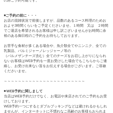
のみご予約可能です。
◾️ご予約の前に・・・
お店の混雑状況で前後しますが、品数のあるコース料理のためお
およそ3時間くらいをご予定くださいませ。１時間 又は ２時間
でご退店を希望されるお客様は申し訳ございませんがお時間に余
裕のある御日程のご予約をお待ちしております。
お苦手な食材が多くある場合や、魚介類全てやニンニク、全ての
乳製品、パルミジャーノレッジャーノ等の
（パルメザンチーズ含む）全てのチーズをお召し上がりになられ
ないお客様はWEB予約を一度お受けした場合でもこちらからご連
絡し、お受け出来ない旨をお伝えする場合がございます。ご容赦
くださいませ。
～～～～～～～～～～～～～～～～～～～～～～～
◾️ WEB予約に関しまして
当店はWEB予約だけでなく、お電話や来店されてのご予約もお受
けしております。
WEB予約一つにするとダブルブッキングなどは避けれるかもしれ
ませんが、インターネットに不慣れなご高齢のお客様もおられま