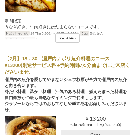
期間限定
うなぎ好き、牛肉好きにはたまらないコースです。
Ngày Hiệu lực
14 Thg 8 2024 ~ 18 Thg 8 2024
Bữa
Bữa trưa
Xem thêm
Giới hạn dặt món
1 ~
【2月】18：30 瀬戸内ナポリ魚介料理のコース
¥13200(別途サービス料 ※予約時間の5分前までにご来店く
ださいませ。
瀬戸内の魚介を愛してやまないシェフ杉原が全力で瀬戸内の魚介
と向き合います。
冷たい料理、温かい料理、汁気のある料理、煮えたぎった料理を
自由奔放かつ最も自然なタイミングでお出しします。
ジラソーレならではのおもてなしや季節感をお楽しみくださいま
せ。
¥ 13.200
(Giá trước phí dịch vụ / sau thuế)
Chọn