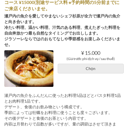
コース ¥15000(別途サービス料 ※予約時間の5分前までに
ご来店くださいませ。
瀬戸内の魚介を愛してやまないシェフ杉原が全力で瀬戸内の魚介
と向き合います。
冷たい料理、温かい料理、汁気のある料理、煮えたぎった料理を
自由奔放かつ最も自然なタイミングでお出しします。
ジラソーレならではのおもてなしや季節感をお楽しみくださいま
せ。
¥ 15.000
(Giá trước phí dịch vụ / sau thuế)
Chọn
瀬戸内の魚介をふんだんに使ったお料理5品ほどとパスタ料理1品
とお肉料理1品です。
デザート、食後のお飲み物という構成です。
季節によっては牡蠣をお料理に使うことも度々ございます。
その後デザートと食後のお茶という内容です。
内容は月替わりで品数が多いですが、量の調節はさせて頂きま