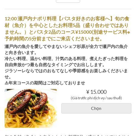
12:00 瀬戸内ナポリ料理【パスタ好きのお客様へ】旬の食
材（魚介）を中心としたお料理5品（盛り合わせではあり
ません。）とパスタ2品のコース¥15000(別途サービス料※
予約時間の5分前までにご来店くださいませ。
瀬戸内の魚介を愛してやまないシェフ杉原が全力で瀬戸内の魚介
と向き合います。
冷たい料理、温かい料理、汁気のある料理、煮えたぎった料理を
自由奔放かつ最も自然なタイミングでお出しします。
ジラソーレならではのおもてなしや季節感をお楽しみくださいま
せ。
⚠️年末コースの期間はご対応しておりませ
¥ 15.000
(Giá trước phí dịch vụ / sau thuế)
Chọn