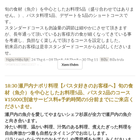
旬の食材（魚介）を中心としたお料理5品（盛り合わせではありま
せん。）、パスタ料理1品、デザートを1品のショートコースで
す。
スタンダードコースも勿論量の調節は細やかにさせて頂きます
が、長年通って頂いているお客様方の食が細くなってきている事
を考慮し、負担なく楽しんで頂けるコースを設定しました。
初来店のお客様は是非スタンダードコースからお試しくださいま
せ。
Ngày Hiệu lực
24 Thg 6 ~ 09 Thg 8, 18 Thg 8 ~ 30 Thg 11
Bữa
Bữa trưa
Xem thêm
Giới hạn dặt món
1 ~
18:30 瀬戸内ナポリ料理【パスタ好きのお客様へ】旬の食
材（魚介）を中心としたお料理5品、パスタ2品のコース
¥15000(別途サービス料※予約時間の5分前までにご来店く
ださいませ。
瀬戸内の魚介を愛してやまないシェフ杉原が全力で瀬戸内の魚介
と向き合います。
冷たい料理、温かい料理、汁気のある料理、煮えたぎった料理を
自由奔放かつ最も自然なタイミングでお出しします。
ジラソーレならではのおもてなしや季節感をお楽しみくださいま