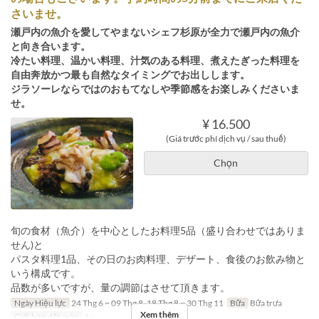
さいませ。
瀬戸内の魚介を愛してやまないシェフ杉原が全力で瀬戸内の魚介
と向き合います。
冷たい料理、温かい料理、汁気のある料理、煮えたぎった料理を
自由奔放かつ最も自然なタイミングでお出しします。
ジラソーレならではのおもてなしや季節感をお楽しみくださいま
せ。
¥ 16.500
(Giá trước phí dịch vụ / sau thuế)
Chọn
旬の食材（魚介）を中心としたお料理5品（盛り合わせではありま
せん)と
パスタ料理1品、その日のお肉料理、デザート、食後のお飲み物と
いう構成です。
品数が多いですが、量の調節はさせて頂きます。
Ngày Hiệu lực
24 Thg 6 ~ 09 Thg 8, 18 Thg 8 ~ 30 Thg 11
Bữa
Bữa trưa
Xem thêm
Giới hạn dặt món
1 ~