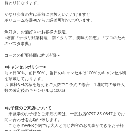
替わりになります。
かなり少食の方は事前にお教えいただけますと
ボリュームを最初からご調整可能でございます。
魚好き、お酒好きのお客様大歓迎。
○著書『ナポリ野菜料理 南イタリア、美味の知恵』『プロのため
のパスタ事典』
コースの所要時間は約3時間〜
◾️キャンセルポリシー◾️
前々日30%、前日50％、当日のキャンセルは100％のキャンセル料
を頂戴しております。
(団体様や4名様を超えるご人数でご予約の場合、1週間前の最終人
数の確定後のキャンセルは100%)
◾️お子様のご来店について
未就学のお子様とご来店の際は、一度お店0797-35-0847までお
問い合わせをお願い致します。
こちらのWEB予約では大人と同じ内容のお食事ができるお子様