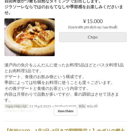
自由奔放かつ最も自然なタイミングでお出しします。
ジラソーレならではのおもてなしや季節感をお楽しみくださいま
せ。
¥ 15.000
(Giá trước phí dịch vụ / sau thuế)
Chọn
瀬戸内の魚介をふんだんに使ったお料理5品ほどとパスタ料理1品
とお肉料理1品です。
デザート、食後のお飲み物という構成です。
季節によっては牡蠣をお料理に使うことも度々ございます。
その後デザートと食後のお茶という内容です。
内容は月替わりで品数が多いですが、量の調節はさせて頂きま
す。
Ngày Hiệu lực
21 Thg 8 2025 ~ 30 Thg 9 2025
Bữa
Bữa tối
Xem thêm
Giới hạn dặt món
1 ~
【年始12:00 1月2日~8日まで期間限定！】ナポリの郷土