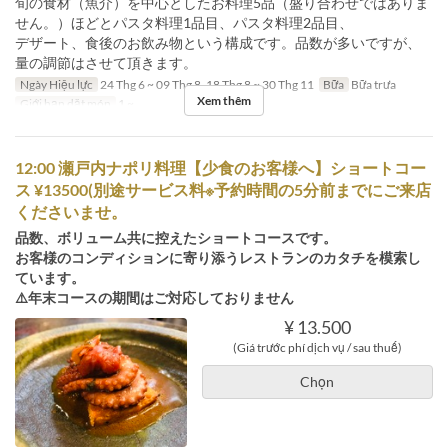
旬の食材（魚介）を中心としたお料理5品（盛り合わせではありま
せん。）ほどとパスタ料理1品目、パスタ料理2品目、
デザート、食後のお飲み物という構成です。品数が多いですが、
量の調節はさせて頂きます。
Ngày Hiệu lực
24 Thg 6 ~ 09 Thg 8, 18 Thg 8 ~ 30 Thg 11
Bữa
Bữa trưa
Xem thêm
Giới hạn dặt món
1 ~
12:00 瀬戸内ナポリ料理【少食のお客様へ】ショートコー
ス ¥13500(別途サービス料※予約時間の5分前までにご来店
くださいませ。
品数、ボリューム共に控えたショートコースです。
お客様のコンディションに寄り添うレストランのカタチを模索し
ています。
⚠️年末コースの期間はご対応しておりません
¥ 13.500
(Giá trước phí dịch vụ / sau thuế)
Chọn