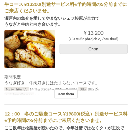
牛コース ¥13200(別途サービス料※予約時間の5分前までに
ご来店くださいませ。
瀬戸内の魚介を愛してやまないシェフ杉原が全力で
うなぎと牛肉と向き合います。
¥ 13.200
(Giá trước phí dịch vụ / sau thuế)
Chọn
期間限定
うなぎ好き、牛肉好きにはたまらないコースです。
Ngày Hiệu lực
14 Thg 8 2024 ~ 20 Thg 8 2024
Bữa
Bữa tối
Xem thêm
Giới hạn dặt món
1 ~
12：00 冬のご馳走コース ¥19800(税込）別途サービス料
※予約時間の5分前までにご来店くださいませ。
ここ数年は松葉蟹が続いたので、今年は蟹ではなくクエが主役で