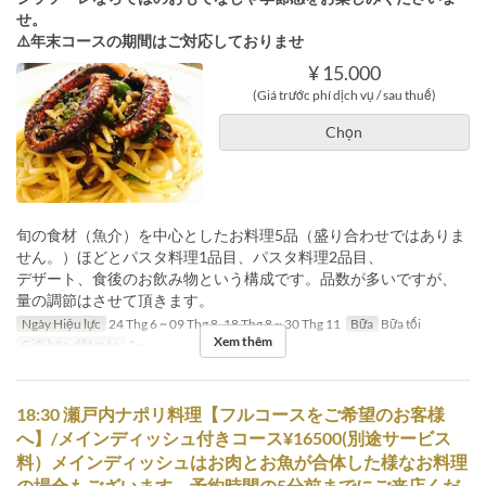
せ。
⚠️年末コースの期間はご対応しておりませ
¥ 15.000
(Giá trước phí dịch vụ / sau thuế)
Chọn
旬の食材（魚介）を中心としたお料理5品（盛り合わせではありま
せん。）ほどとパスタ料理1品目、パスタ料理2品目、
デザート、食後のお飲み物という構成です。品数が多いですが、
量の調節はさせて頂きます。
Ngày Hiệu lực
24 Thg 6 ~ 09 Thg 8, 18 Thg 8 ~ 30 Thg 11
Bữa
Bữa tối
Xem thêm
Giới hạn dặt món
1 ~
18:30 瀬戸内ナポリ料理【フルコースをご希望のお客様
へ】/メインディッシュ付きコース¥16500(別途サービス
料）メインディッシュはお肉とお魚が合体した様なお料理
の場合もございます。予約時間の5分前までにご来店くだ