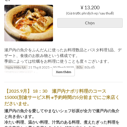
¥ 13.200
(Giá trước phí dịch vụ / sau thuế)
Chọn
瀬戸内の魚介をふんだんに使ったお料理数品とパスタ料理1品、デ
ザート、食後のお飲み物という構成です。
季節によっては牡蠣をお料理に使うことも度々ございます。
Ngày Hiệu lực
21 Thg 8 2025 ~ 30 Thg 9 2025
Bữa
Bữa tối
Xem thêm
Giới hạn dặt món
1 ~
【2025.9月】 18：30 瀬戸内ナポリ料理のコース
15000(別途サービス料 ※予約時間の5分前までにご来店く
ださいませ。
瀬戸内の魚介を愛してやまないシェフ杉原が全力で瀬戸内の魚介
と向き合います。
冷たい料理、温かい料理、汁気のある料理、煮えたぎった料理を