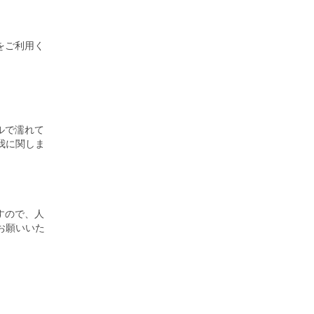
をご利用く
。
ルで濡れて
我に関しま
すので、人
お願いいた