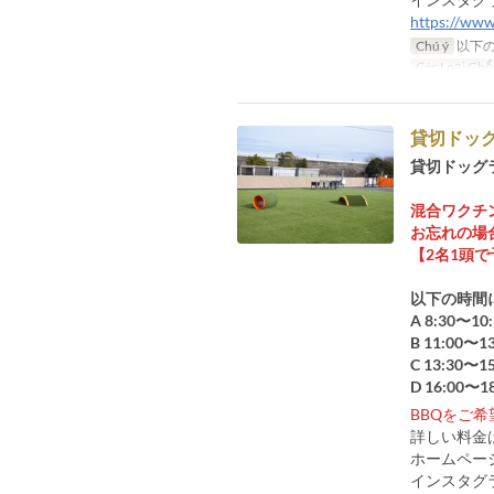
https://ww
Chú ý
以下の
Các Loại Ghế
貸切ドッ
貸切ドッグ
混合ワクチ
お忘れの場
【2名1頭で
以下の時間
A 8:30〜10:
B 11:00〜13
C 13:30〜15
D 16:00〜1
BBQをご
詳しい料金
ホームペ
インスタグ