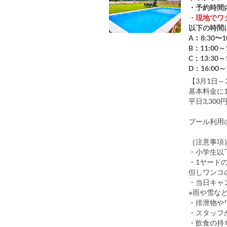
・予約時間
・現地でワ
以下の時間
A︰8:30〜1
B：11:00～1
C：13:30～1
D：16:00～
【3月1日～
基本料金に1
平日3,30
プール利用
｛注意事項
・小学生以
・1ヤード
但しワンコ
・当日キャ
※雨や雪な
・排泄物や
・スタッフ
・飲食の持