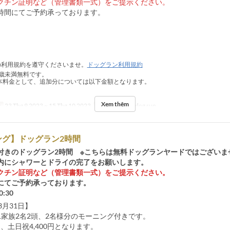
クチン証明など（管理書類一式）をご提示ください。
時間にてご予約承っております。
利用規約を遵守くださいませ。
ドッグラン利用規約
0歳未満無料です。
基本料金として、追加分については以下金額となります。
Xem thêm
c
23 Thg 9 2023 ~ 15 Thg 10 2023
Các Loại Ghế
dog run
ング】ドッグラン2時間
付きのドッグラン2時間 ※こちらは無料ドッグランヤードではございま
内にシャワーとドライの完了をお願いします。
クチン証明など（管理書類一式）をご提示ください。
にてご予約承っております。
0:30
3月31日】
1家族2名2頭、2名様分のモーニング付きです。
0円、土日祝4,400円となります。