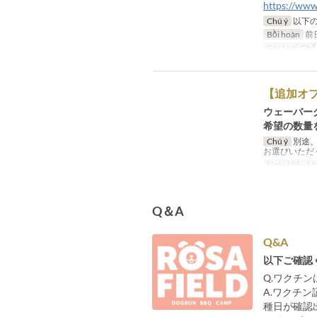
https://ww
Chú ý
以下の
Bồi hoàn
前
Các Loại Ghế
【追加オ
ウェーバー
希望の数量
Chú ý
別途、
お選びいただ
Ngày Hiệu lự
Q＆A
Q&A
以下ご確認
Q.ワクチ
A.ワクチ
種日が確認