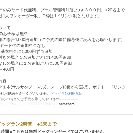
平日のみヤード代無料、プール管理料1頭につき３００円。※20名まで
枠は1人ワンオーダー制、D枠は1ドリンク制となります。
ついて
下のお子様は無料
用の場合1,000円追加（ご予約の際に備考欄に記入をお願いします）
目はヤード代の追加料金なし
基本料金に1,000円ずつ追加
きの場合１名追加ごとに1,400円追加
なしの場合は１名追加ごとに500円追加
～400円
グ内容
１本(サルサorノーマル)、スープ(3種から選択)、ポテト・ドリンク
利用規約を遵守くださいませ。
ドッグラン利用規約
日の20時までご予約を承っております。
Xem thêm
c
~ 29 Thg 2 2024
Các Loại Ghế
dog run
ッグラン2時間 ※3末まで
2時間 ※こちらは無料ドッグランヤードではございません