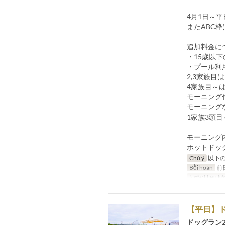
4月1日～
またABC
追加料金に
・15歳以
・プール利
2,3家族
4家族目～は
モーニング付
モーニング
1家族3頭目
モーニン
ホットドック
Chú ý
以下の
Bồi hoàn
前
Ngày Hiệu lự
【平日】ド
ドッグラン