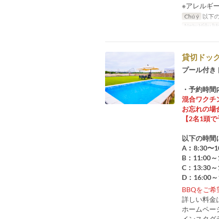
※アレルギ
Chú ý
以下の
Ngày Hiệu lự
貸切ドッ
プール付き
・予約時間
混合ワクチ
お忘れの場
【2名1頭で
以下の時間
A︰8:30〜1
B：11:00～1
C：13:30～1
D：16:00～
BBQをご
詳しい料金
ホームペ
インスタグ