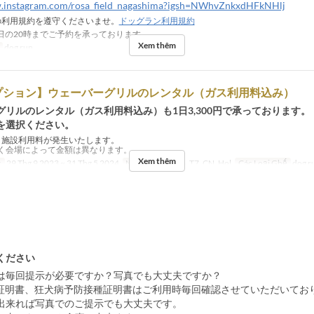
w.instagram.com/rosa_field_nagashima?igsh=NWhvZnkxdHFkNHlj
利用規約を遵守くださいませ。
ドッグラン利用規約
日の20時までご予約を承っております。
Xem thêm
dog run
プション】ウェーバーグリルのレンタル（ガス利用料込み）
グリルのレンタル（ガス利用料込み）も1日3,300円で承っております。
を選択ください。
施設利用料が発生いたします。
く会場によって金額は異なります。
Xem thêm
c
29 Thg 9 2023 ~ 31 Thg 5 2024
Ngày
T4, T5, T6, T7, CN, Hol
Các Loại Ghế
dog r
ください
ンは毎回提示が必要ですか？写真でも大丈夫ですか？
ン証明書、狂犬病予防接種証明書はご利用時毎回確認させていただいてお
出来れば写真でのご提示でも大丈夫です。