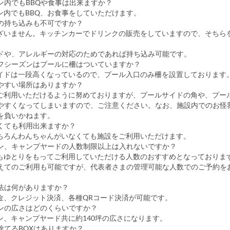
ラン内でもBBQや食事は出来ますか？
ラン内でもBBQ、お食事をしていただけます。
クの持ち込みも不可ですか？
ございません。キッチンカーでドリンクの販売をしていますので、そちら
ドや、アレルギーの対応のためであれば持ち込み可能です。
オフシーズンはプールに柵はついていますか？
サイドは一段高くなっているので、プール入口のみ柵を設置しております
しやすい場所はありますか？
てご利用いただけるように努めておりますが、プールサイドの角や、プー
やすくなってしまいますので、ご注意ください。なお、施設内でのお怪
を負いかねます。
なくても利用出来ますか？
もちろんわんちゃんがいなくても施設をご利用いただけます。
ラン、キャンプヤードの人数制限以上は入れないですか？
でもゆとりをもってご利用していただける人数のおすすめとなっておりま
えてのご利用も可能ですが、代表者さまの管理可能な人数でのご予約を
方法は何がありますか？
現金、クレジット決済、各種QRコード決済が可能です。
ランの広さはどのくらいですか？
ラン、キャンプヤード共に約140坪の広さになります。
捨てるBOXはありますか？