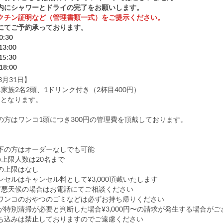
内にシャワーとドライの完了をお願いします。
クチン証明など（管理書類一式）をご提示ください。
にてご予約承っております。
0:30
3:00
5:30
18:00
3月31日】
家族2名2頭、1ドリンク付き（2杯目400円）
0円となります。
の方はワンコ1頭につき300円の管理費を頂戴しております。
｝
下の方はオーダーなしでも可能
の上限人数は20名まで
の上限はなし
ンセルはキャンセル料として¥3,000頂戴いたします
ど悪天候の場合はお電話にてご相談ください
ワンコのおやつのゴミなどは必ずお持ち帰りください
が特別清掃が必要と判断した場合¥3,000円〜の請求が発生する場合がご
ち込みは禁止しておりますのでご遠慮ください