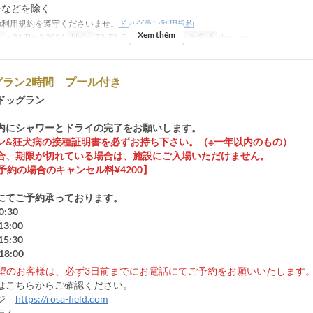
ーなどを除く
利用規約を遵守くださいませ。
ドッグラン利用規約
Xem thêm
c
~ 31 Thg 3 2024
Ngày
T2, T3, T4, T5, T6
Các Loại Ghế
dog run
グラン2時間 プール付き
ドッグラン
内にシャワーとドライの完了をお願いします。
ン&狂犬病の接種証明書を必ずお持ち下さい。（※一年以内のもの）
合、期限が切れている場合は、施設にご入場いただけません。
予約の場合のキャンセル料¥4200】
にてご予約承っております。
0:30
3:00
5:30
18:00
希望のお客様は、必ず3日前までにお電話にてご予約をお願いいたします
はこちらからご確認ください。
ージ
https://rosa-field.com
ラム