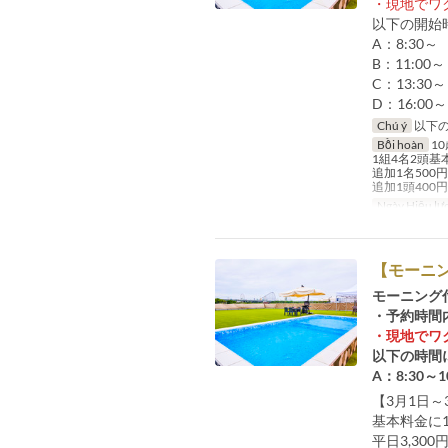
・現地でワ
以下の開始
A：8:30～
B：11:00～
C：13:30～
D：16:00～
Chú ý
以下の
Bồi hoàn
1
1組4名2頭
追加1名500円
追加1頭400円
Ngày Hiệu lự
【モーニ
モーニング
・予約時間
・現地でワ
以下の時間
A：8:30～1
【3月1日～
基本料金に
平日3,30