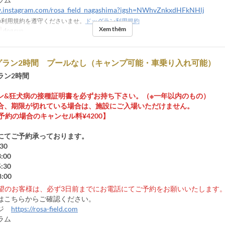
w.instagram.com/rosa_field_nagashima?igsh=NWhvZnkxdHFkNHlj
利用規約を遵守くださいませ。
ドッグラン利用規約
Xem thêm
dog run
グラン2時間 プールなし（キャンプ可能・車乗り入れ可能）
ラン2時間
ン&狂犬病の接種証明書を必ずお持ち下さい。（※一年以内のもの）
合、期限が切れている場合は、施設にご入場いただけません。
予約の場合のキャンセル料¥4200】
にてご予約承っております。
30
:00
:30
8:00
希望のお客様は、必ず3日前までにお電話にてご予約をお願いいたします
はこちらからご確認ください。
ージ
https://rosa-field.com
ラム