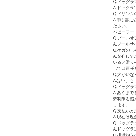
Q.ドッグ
A.ドッグ
Q.ドリン
A.申し訳
ださい。
ベビーフー
Q.プール
A.プール
Q.ケガの
A.安心し
いると滑り
しては責任
Q.犬がい
A.はい、
Q.ドッグ
A.あくま
数制限を超
します。
Q.支払い
A.現在は
Q.ドッグ
A.ドッグ
Q.排泄物を