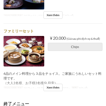
Xem thêm
Ngày Hiệu lực
29 Thg 12 ~ 03 Thg 1 2027
Bữa
Bữa tối
ファミリーセット
¥ 20.000
(Giá sau phí dịch vụ & thuế)
Chọn
6品のメイン料理から３品をチョイス。ご家族にうれしいセット料
理です。
（大人2名様、お子様2名様分 目安）
Xem thêm
Ngày Hiệu lực
30 Thg 5 ~ 28 Thg 12, 04 Thg 1 2027 ~
Bữa
Bữa tối
終了メニュー