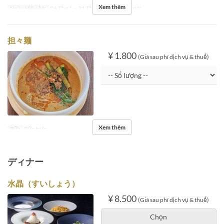
Xem thêm
Ngày Hiệu lực
06 Thg 1 ~ 31 Thg 1
Bữa
Bữa trưa
担々麺
¥ 1.800
(Giá sau phí dịch vụ & thuế)
Xem thêm
Bữa
Bữa trưa
ディナー
水晶（すいしょう）
¥ 8.500
(Giá sau phí dịch vụ & thuế)
Chọn