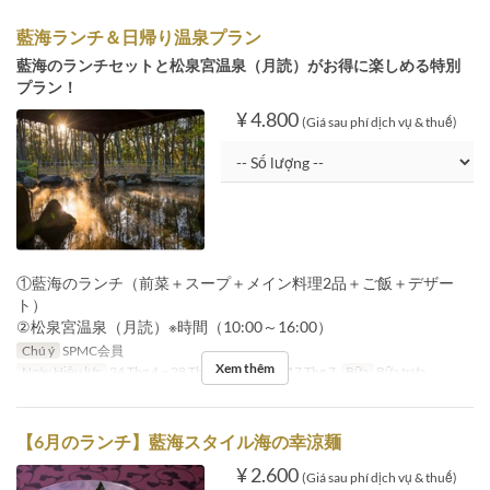
藍海ランチ＆日帰り温泉プラン
藍海のランチセットと松泉宮温泉（月読）がお得に楽しめる特別
プラン！
¥ 4.800
(Giá sau phí dịch vụ & thuế)
①藍海のランチ（前菜＋スープ＋メイン料理2品＋ご飯＋デザー
ト）
②松泉宮温泉（月読）※時間（10:00～16:00）
Chú ý
SPMC会員
Xem thêm
Ngày Hiệu lực
24 Thg 4 ~ 28 Thg 4, 08 Thg 5 ~ 17 Thg 7
Bữa
Bữa trưa
【6月のランチ】藍海スタイル海の幸涼麺
¥ 2.600
(Giá sau phí dịch vụ & thuế)