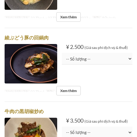
Xem thêm
Ngày Hiệu lực
23 Thg 6 ~ 27 Thg 12, 05 Thg 1 2027 ~
Bữa
Bữa trưa
綾ぶどう豚の回鍋肉
¥ 2.500
(Giá sau phí dịch vụ & thuế)
Xem thêm
Ngày Hiệu lực
02 Thg 4
Bữa
Bữa trưa
牛肉の黒胡椒炒め
¥ 3.500
(Giá sau phí dịch vụ & thuế)