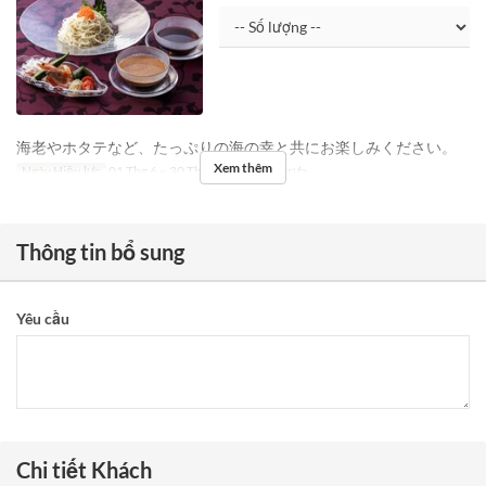
海老やホタテなど、たっぷりの海の幸と共にお楽しみください。
Xem thêm
Ngày Hiệu lực
01 Thg 6 ~ 30 Thg 6
Bữa
Bữa trưa
Thông tin bổ sung
Yêu cầu
Chi tiết Khách