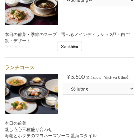
本日の前菜・季節のスープ・選べるメインディッシュ 2品・白ご
飯・デザート
Xem thêm
Bữa
Bữa trưa
ランチコース
¥ 5.500
(Giá sau phí dịch vụ & thuế)
本日の前菜
蒸し点心三種盛り合わせ
海老とホタテのマヨネーズソース 藍海スタイル