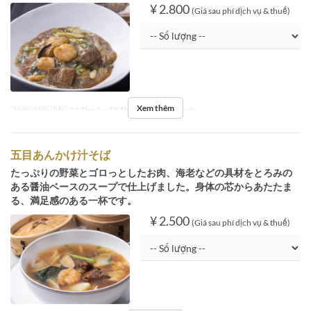
¥ 2.800
(Giá sau phí dịch vụ & thuế)
Xem thêm
Ngày Hiệu lực
01 Thg 2 ~ 28 Thg 2
Bữa
Bữa trưa
五目あんかけ汁そば
たっぷりの野菜とゴロっとしたお肉、海老などの具材をとろみの
ある醤油ベースのスープで仕上げました。身体の芯からあたたま
る、満足感のある一杯です。
¥ 2.500
(Giá sau phí dịch vụ & thuế)