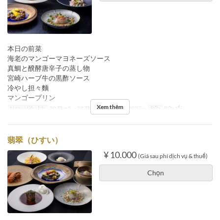
本日の前菜
海老のマンゴーマヨネーズソース
真鯛と醗酵唐辛子の蒸し物
宮崎ハーブ牛の黒酢ソース
冷やし担々麵
マンゴープリン
Xem thêm
Ngày Hiệu lực
30 Thg 5 ~ 28 Thg 12, 04 Thg 1 2027 ~
Bữa
Bữa tối
翡翠（ひすい）
¥ 10.000
(Giá sau phí dịch vụ & thuế)
Chọn