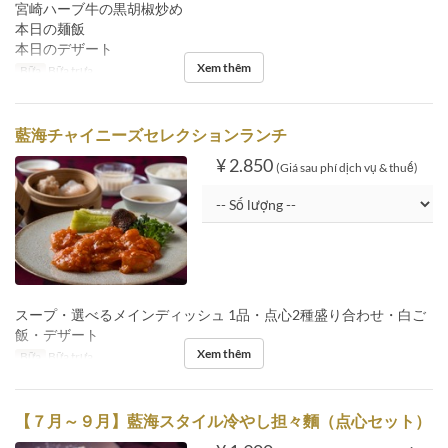
宮崎ハーブ牛の黒胡椒炒め
本日の麺飯
本日のデザート
Xem thêm
Bữa
Bữa trưa
藍海チャイニーズセレクションランチ
¥ 2.850
(Giá sau phí dịch vụ & thuế)
スープ・選べるメインディッシュ 1品・点心2種盛り合わせ・白ご
飯・デザート
Xem thêm
Bữa
Bữa trưa
【７月～９月】藍海スタイル冷やし担々麵（点心セット）