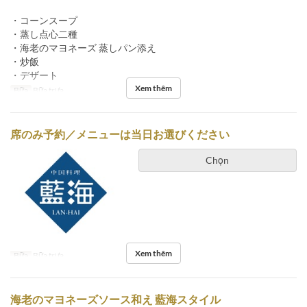
・コーンスープ
・蒸し点心二種
・海老のマヨネーズ 蒸しパン添え
・炒飯
・デザート
Xem thêm
Bữa
Bữa trưa
席のみ予約／メニューは当日お選びください
Chọn
Xem thêm
Bữa
Bữa trưa
海老のマヨネーズソース和え 藍海スタイル