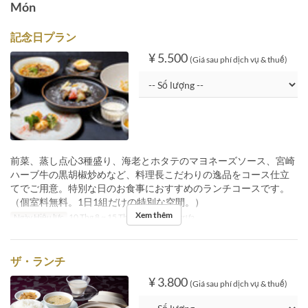
Món
記念日プラン
¥ 5.500
(Giá sau phí dịch vụ & thuế)
前菜、蒸し点心3種盛り、海老とホタテのマヨネーズソース、宮崎
ハーブ牛の黒胡椒炒めなど、料理長こだわりの逸品をコース仕立
てでご用意。特別な日のお食事におすすめのランチコースです。
（個室料無料。1日1組だけの特別な空間。）
Xem thêm
Ngày Hiệu lực
10 Thg 8 ~ 15 Thg 8
Bữa
Bữa trưa
ザ・ランチ
¥ 3.800
(Giá sau phí dịch vụ & thuế)