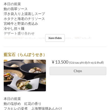
本日の前菜
鮑の翡翠ソース
浮き袋入り上湯蒸しスープ
ホタテと海老のチリソース
宮崎牛と野菜の煮込み
冷やし担々麺
デザート盛り合わせ
Xem thêm
Ngày Hiệu lực
30 Thg 5 ~ 28 Thg 12, 04 Thg 1 2027 ~
Bữa
Bữa tối
藍宝石（らんぽうせき）
¥ 13.500
(Giá sau phí dịch vụ & thuế)
Chọn
本日の前菜
鮑の塩炒め 紅花の香り
フカヒレの姿煮 上海蟹味噌あんかけ