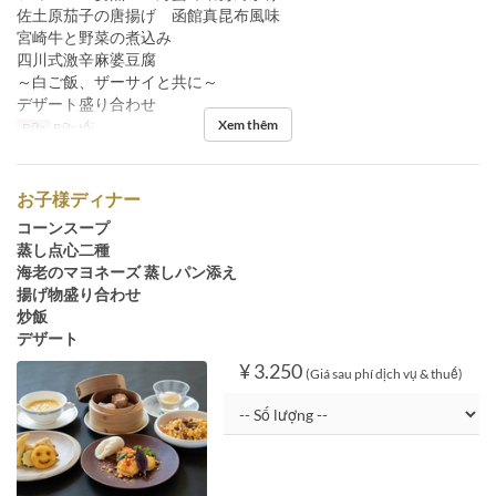
佐土原茄子の唐揚げ 函館真昆布風味
宮崎牛と野菜の煮込み
四川式激辛麻婆豆腐
～白ご飯、ザーサイと共に～
デザート盛り合わせ
Xem thêm
Bữa
Bữa tối
お子様ディナー
コーンスープ
蒸し点心二種
海老のマヨネーズ 蒸しパン添え
揚げ物盛り合わせ
炒飯
デザート
¥ 3.250
(Giá sau phí dịch vụ & thuế)