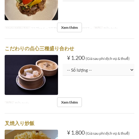
Xem thêm
Ngày Hiệu lực
23 Thg 6 ~ 27 Thg 12, 05 Thg 1 2027 ~
Bữa
Bữa trưa
こだわりの点心三種盛り合わせ
¥ 1.200
(Giá sau phí dịch vụ & thuế)
Xem thêm
Bữa
Bữa trưa
叉焼入り炒飯
¥ 1.800
(Giá sau phí dịch vụ & thuế)