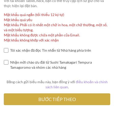
Với tài khoản TableCheck, bạn có thể truy cập lịch sử giữ chỗ và
thực hiện lại đặt bàn.
Mật khẩu quá ngắn (tối thiểu 12 ký tự)
Mật khẩu quá yếu
Mật khẩu Phải có ít nhất một chữ in hoa, một chữ thường, một số,
và một biểu tượng.
Mật khẩu không được chứa một phần của Email.
Mật khẩu không khớp với xác nhận
Tôi xác nhận đã đọc Tin nhắn từ Nhà hàng phía trên
Nhận mời chào ưu đãi từ Sushi Tamakagari Tempura
Tamagoromo và nhóm các nhà hàng
Bằng cách gửi biểu mẫu này, bạn đồng ý với
điều khoản và chính
sách liên quan
.