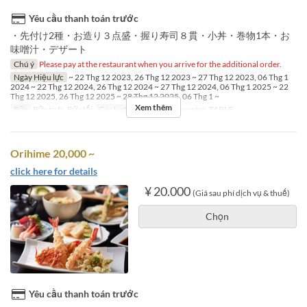
Yêu cầu thanh toán trước
・先付け2種・お造り３点盛・握り寿司８貫・小丼・巻物1本・お
味噌汁・デザート
Chú ý
Please pay at the restaurant when you arrive for the additional order.
Ngày Hiệu lực
~ 22 Thg 12 2023, 26 Thg 12 2023 ~ 27 Thg 12 2023, 06 Thg 1
2024 ~ 22 Thg 12 2024, 26 Thg 12 2024 ~ 27 Thg 12 2024, 06 Thg 1 2025 ~ 22
Thg 12 2025, 26 Thg 12 2025 ~ 28 Thg 12 2025, 06 Thg 1 ~
Xem thêm
Bữa
Bữa trưa, Bữa tối
Các Loại Ghế
SUSHI Counter, TABLE
Orihime 20,000 ~
click here for details
¥ 20.000
(Giá sau phí dịch vụ & thuế)
Chọn
Yêu cầu thanh toán trước