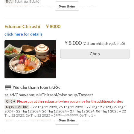
Bữa
Bữa trưa, Bữa tối
Xem thêm
Các Loại Ghế
SUSHI Counter, TEMPURA Counter, TABLE
Edomae Chirashi ￥8000
click here for details
¥ 8.000
(Giá sau phí dịch vụ & thuế)
Chọn
Yêu cầu thanh toán trước
salad/Chawanmusi/Chirashi/miso soup/Dessert
Chú ý
Please pay at the restaurant when you arrive for the additional order.
Ngày Hiệu lực
~ 22 Thg 12 2023, 26 Thg 12 2023 ~ 27 Thg 12 2023, 06 Thg 1
2024 ~ 22 Thg 12 2024, 26 Thg 12 2024 ~ 27 Thg 12 2024, 06 Thg 1 2025 ~ 22
Thg 12 2025, 26 Thg 12 2025 ~ 28 Thg 12 2025, 06 Thg 1 ~
Xem thêm
Bữa
Bữa trưa
Các Loại Ghế
TABLE, SUSHI Counter