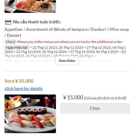
Yêu cầu thanh toán trước
Appetizer / Assortment of 8kinds of tempura / Donburi / Miso soup
/ Dessert
Chú ý
Please pay at the restaurant when you arrive for the additional order.
Ngày Hiệu lực
~ 22 Thg 12 2023, 26 Thg 12 2023 ~ 27 Thg 12 2023, 06 Thg 1
2024 ~ 22 Thg 12 2024, 26 Thg 12 2024 ~ 27 Thg 12 2024, 06 Thg 1 2025 ~ 22
Thg 12 2025, 26 Thg 12 2025 ~ 28 Thg 12 2025, 06 Thg 1 ~
Xem thêm
Bữa
Bữa trưa, Bữa tối
Các Loại Ghế
TEMPURA Counter, TABLE
Sora ¥ 15,000
click here for details
¥ 15.000
(Giá sau phí dịch vụ & thuế)
Chọn