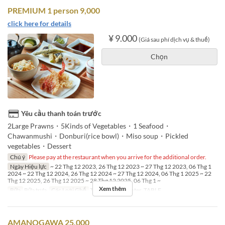
PREMIUM 1 person 9,000
click here for details
¥ 9.000
(Giá sau phí dịch vụ & thuế)
Chọn
Yêu cầu thanh toán trước
2Large Prawns・5Kinds of Vegetables・1 Seafood・
Chawanmushi・Donburi(rice bowl)・Miso soup・Pickled
vegetables・Dessert
Chú ý
Please pay at the restaurant when you arrive for the additional order.
Ngày Hiệu lực
~ 22 Thg 12 2023, 26 Thg 12 2023 ~ 27 Thg 12 2023, 06 Thg 1
2024 ~ 22 Thg 12 2024, 26 Thg 12 2024 ~ 27 Thg 12 2024, 06 Thg 1 2025 ~ 22
Thg 12 2025, 26 Thg 12 2025 ~ 28 Thg 12 2025, 06 Thg 1 ~
Xem thêm
Bữa
Bữa trưa
Các Loại Ghế
TEMPURA Counter, TABLE
AMANOGAWA 25,000