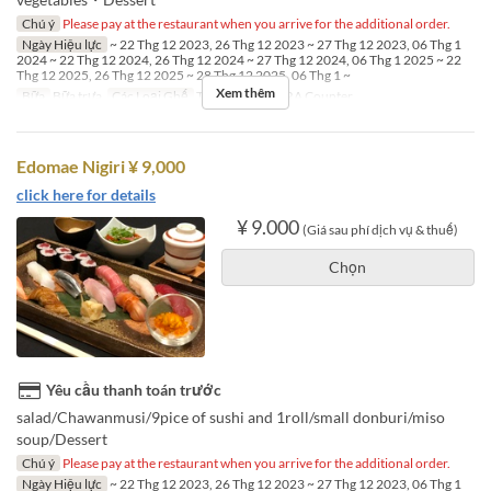
Chú ý
Please pay at the restaurant when you arrive for the additional order.
Ngày Hiệu lực
~ 22 Thg 12 2023, 26 Thg 12 2023 ~ 27 Thg 12 2023, 06 Thg 1
2024 ~ 22 Thg 12 2024, 26 Thg 12 2024 ~ 27 Thg 12 2024, 06 Thg 1 2025 ~ 22
Thg 12 2025, 26 Thg 12 2025 ~ 28 Thg 12 2025, 06 Thg 1 ~
Xem thêm
Bữa
Bữa trưa
Các Loại Ghế
TABLE, TEMPURA Counter
Edomae Nigiri ¥ 9,000
click here for details
¥ 9.000
(Giá sau phí dịch vụ & thuế)
Chọn
Yêu cầu thanh toán trước
salad/Chawanmusi/9pice of sushi and 1roll/small donburi/miso
soup/Dessert
Chú ý
Please pay at the restaurant when you arrive for the additional order.
Ngày Hiệu lực
~ 22 Thg 12 2023, 26 Thg 12 2023 ~ 27 Thg 12 2023, 06 Thg 1