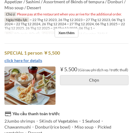
Appetizer / Sashimi / Assortment of 8kinds of tempura / Donburi /
Miso soup / Dessert
Chú ý
Please pay at the restaurant when you arrive for the additional order.
Ngày Hiệu lực
~ 22 Thg 12 2023, 26 Thg 12 2023 ~ 27 Thg 12 2023, 06 Thg 1
2024 ~ 22 Thg 12 2024, 26 Thg 12 2024 ~ 27 Thg 12 2024, 06 Thg 1 2025 ~ 22
Thg 12 2025, 26 Thg 12 2025 ~ 28 Thg 12 2025, 06 Thg 1 ~
Xem thêm
Bữa
Bữa trưa, Bữa tối
Các Loại Ghế
TEMPURA Counter, TABLE
SPECIAL 1 person ￥5,500
click here for details
¥ 5.500
(Giá sau phí dịch vụ / trước thuế)
Chọn
Yêu cầu thanh toán trước
2Jumbo shrimps・5Kinds of Vegetables・1 Seafood・
Chawanmushi・Donburi(rice bowl)・Miso soup・Pickled
vegetables・Dessert