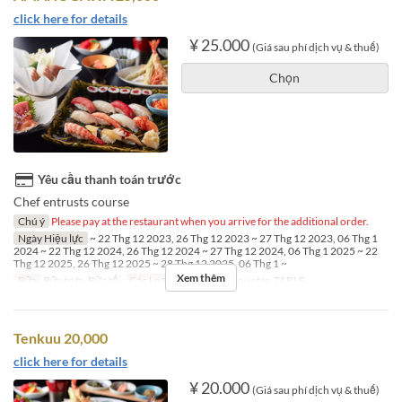
click here for details
¥ 25.000
(Giá sau phí dịch vụ & thuế)
Chọn
Yêu cầu thanh toán trước
Chef entrusts course
Chú ý
Please pay at the restaurant when you arrive for the additional order.
Ngày Hiệu lực
~ 22 Thg 12 2023, 26 Thg 12 2023 ~ 27 Thg 12 2023, 06 Thg 1
2024 ~ 22 Thg 12 2024, 26 Thg 12 2024 ~ 27 Thg 12 2024, 06 Thg 1 2025 ~ 22
Thg 12 2025, 26 Thg 12 2025 ~ 28 Thg 12 2025, 06 Thg 1 ~
Xem thêm
Bữa
Bữa trưa, Bữa tối
Các Loại Ghế
SUSHI Counter, TABLE
Tenkuu 20,000
click here for details
¥ 20.000
(Giá sau phí dịch vụ & thuế)