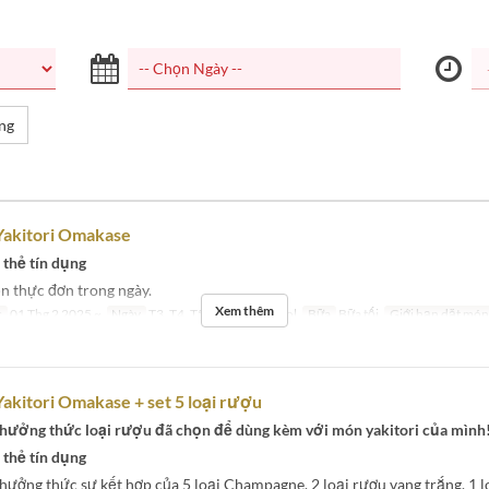
ng
Yakitori Omakase
 thẻ tín dụng
n thực đơn trong ngày.
Xem thêm
c
01 Thg 2 2025 ~
Ngày
T3, T4, T5, T6, T7, CN, Hol
Bữa
Bữa tối
Giới hạn dặt món
akitori Omakase + set 5 loại rượu
thưởng thức loại rượu đã chọn để dùng kèm với món yakitori của mình
 thẻ tín dụng
hưởng thức sự kết hợp của 5 loại Champagne, 2 loại rượu vang trắng, 1 l