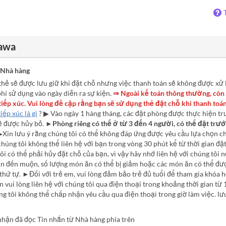
zawa
 Nhà hàng
hẻ sẽ được lưu giữ khi đặt chỗ nhưng việc thanh toán sẽ không được xử l
hí sử dụng vào ngày diễn ra sự kiện.
⇒ Ngoài kế toán thông thường, còn
iếp xúc. Vui lòng đề cập rằng bạn sẽ sử dụng thẻ đặt chỗ khi thanh toán
iếp xúc là gì
? ▶ Vào ngày 1 hàng tháng, các đặt phòng được thực hiện trư
ẽ được hủy bỏ.
►Phòng riêng có thể ở từ 3 đến 4 người, có thể đặt trướ
Xin lưu ý rằng chúng tôi có thể không đáp ứng được yêu cầu lựa chọn c
úng tôi không thể liên hệ với bạn trong vòng 30 phút kể từ thời gian đặ
ôi có thể phải hủy đặt chỗ của bạn, vì vậy hãy nhớ liên hệ với chúng tôi
ạn đến muộn, số lượng món ăn có thể bị giảm hoặc các món ăn có thể đư
thứ tự. ►Đối với trẻ em, vui lòng đảm bảo trẻ đủ tuổi để tham gia khóa 
 vui lòng liên hệ với chúng tôi qua điện thoại trong khoảng thời gian từ
g tôi không thể chấp nhận yêu cầu qua điện thoại trong giờ làm việc. lưu
nhận đã đọc Tin nhắn từ Nhà hàng phía trên