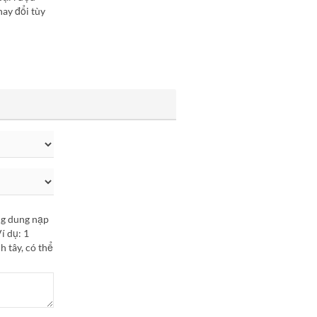
hay đổi tùy
ông dung nạp
í dụ: 1
h tây, có thể