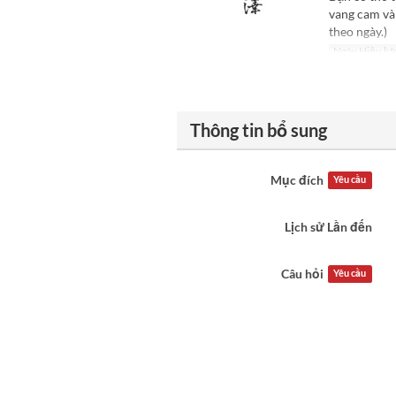
vang cam và 
theo ngày.)
Ngày Hiệu lự
Thông tin bổ sung
Mục đích
Yêu cầu
Lịch sử Lần đến
Câu hỏi
Yêu cầu