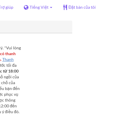
Trợ giúp
Tiếng Việt
Đặt bàn của tôi
ý. *Vui lòng
 có thanh
.
Thanh
ớc tối đa
c từ 18:00
hỗ ngồi của
t chỗ của
 nếu bạn đến
ợc phục vụ
học thông
 12:00 đến
 ý điều đó.