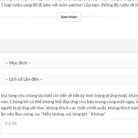
1 loại rượu vang đỏ đi kèm với món yakitori của bạn. (Nồng độ rượu sẽ t
Xem thêm
c
01 Thg 2 2025 ~ 31 Thg 5 2025
Bữa
Bữa tối
Giới hạn dặt món
1 ~ 13
Vui lòng cho chúng tôi biết chi tiết về bất kỳ tình trạng dị ứng hoặc kh
nào. Chúng tôi có thể không thể đáp ứng cho bạn trong cùng một ngày. V
người bị dị ứng với tôm, không thích các chất chiết xuất, không thích hàn
ăn nếu đun nóng, v.v. *Nếu không, vui lòng ghi ``Không.''