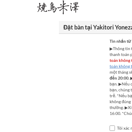
Đặt bàn tại Yakitori Yone
Tin nhắn từ
▶Thông tin t
thanh toán p
toán không t
toán không t
một tháng s
đến 20:00.
▶
bạn. ▶Nếu ch
bạn, chúng t
trễ. *Nếu b
không đúng 
thường. ▶Xin
16:00. *Chún
Tôi xác 