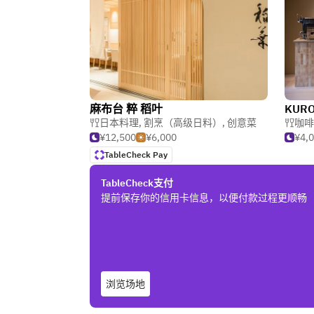
麻布台 粹 稻叶
KUR
日本料理
,
割烹（高级日料）
,
创意菜
咖啡
¥12,500
¥6,000
¥4,
TableCheck Pay
TableCheck支付
提前保存你的信用卡信息，以便付款过程更顺畅
浏览场地