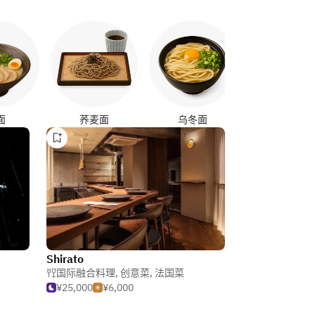
烤鸡串
面
荞麦面
乌冬面
Shirato
国际融合料理
,
创意菜
,
法国菜
¥25,000
¥6,000