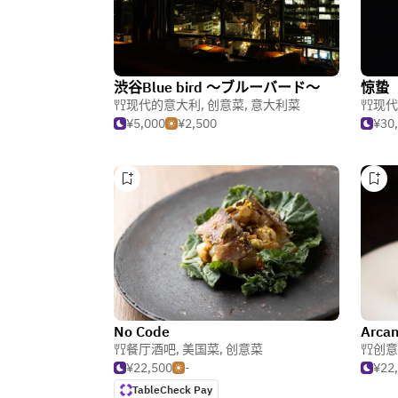
渋谷Blue bird ～ブルーバード～
惊蛰
现代的意大利
,
创意菜
,
意大利菜
现代
¥5,000
¥2,500
¥30
No Code
Arca
餐厅酒吧
,
美国菜
,
创意菜
创意
¥22,500
-
¥22
TableCheck Pay