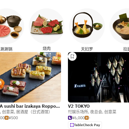
烧肉
涮涮锅
天妇罗
拉
KINKA sushi bar izakaya Roppongi
V2 TOKYO
,
创意菜
,
居酒屋（日式酒馆）
娱乐场所
,
夜总会
,
创意菜
500
¥500
¥6,000
-
TableCheck Pay