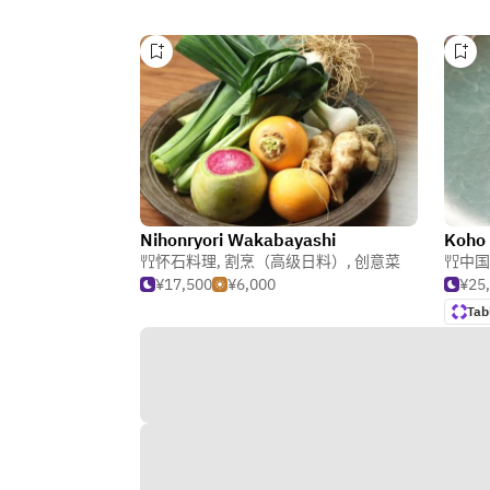
Nihonryori Wakabayashi
Koho
怀石料理
,
割烹（高级日料）
,
创意菜
中国
¥17,500
¥6,000
¥25
Tab