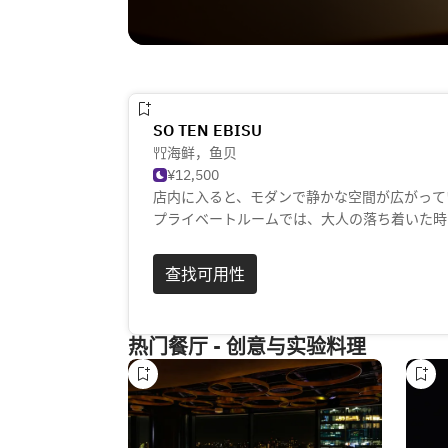
SO TEN EBISU
海鲜，鱼贝
¥12,500
店内に入ると、モダンで静かな空間が広がって
プライベートルームでは、大人の落ち着いた時
店では、全国から激選した素材を使った、創作
節の野菜を取り揃えた前菜盛り合わせをどうぞ
查找可用性
伊勢海老を使用しています。肉料理をご希望の
キノコの朴葉焼きや山形牛A5サーロインステ
热门餐厅 - 创意与实验料理