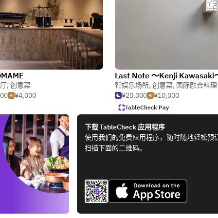
OMAME
Last Note ～Kenji Kawasaki
厅
,
创意菜
娱乐场所
,
创意菜
,
国际融合料理
000
¥4,000
¥20,000
¥10,000
TableCheck Pay
下载 TableCheck 应用程序
使用我们的免费应用程序，随时随地轻松预
扫描下面的二维码。