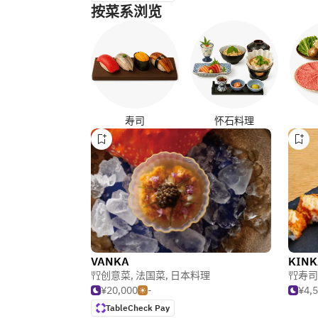
按菜系浏览
寿司
怀石料理
VANKA
创意菜
,
法国菜
,
日本料理
寿司
¥20,000
-
¥4,
TableCheck Pay