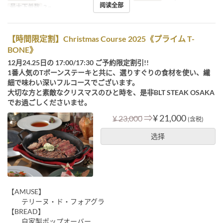
阅读全部
最大下单数
2 ~
【時間限定割】Christmas Course 2025《プライム T-
BONE》
12月24.25日の 17:00/17:30 ご予約限定割引!!
1番人気のTボーンステーキと共に、選りすぐりの食材を使い、繊
細で味わい深いフルコースでございます。
大切な方と素敵なクリスマスのひと時を、是非BLT STEAK OSAKA
でお過ごしくださいませ。
⇒
¥ 21,000
¥ 23,000
(含税)
选择
【AMUSE】
テリーヌ・ド・フォアグラ
【BREAD】
自家製ポップオーバー