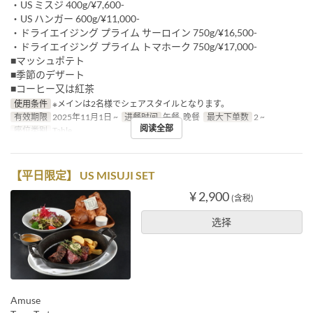
・US ミスジ 400g/¥7,600-
・US ハンガー 600g/¥11,000-
・ドライエイジング プライム サーロイン 750g/¥16,500-
・ドライエイジング プライム トマホーク 750g/¥17,000-
■マッシュポテト
■季節のデザート
■コーヒー又は紅茶
使用条件
※メインは2名様でシェアスタイルとなります。
有效期限
2025年11月1日 ~
进餐时间
午餐, 晚餐
最大下单数
2 ~
阅读全部
座位类别
Table
【平日限定】 US MISUJI SET
¥ 2,900
(含税)
选择
Amuse