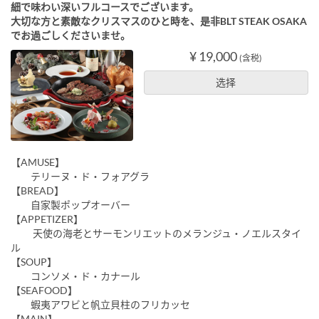
細で味わい深いフルコースでございます。
大切な方と素敵なクリスマスのひと時を、是非BLT STEAK OSAKA
でお過ごしくださいませ。
¥ 19,000
(含税)
选择
【AMUSE】
テリーヌ・ド・フォアグラ
【BREAD】
自家製ポップオーバー
【APPETIZER】
天使の海老とサーモンリエットのメランジュ・ノエルスタイ
ル
【SOUP】
コンソメ・ド・カナール
【SEAFOOD】
蝦夷アワビと帆立貝柱のフリカッセ
【MAIN】