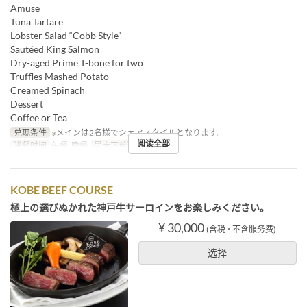
Amuse
Tuna Tartare
Lobster Salad “Cobb Style”
Sautéed King Salmon
Dry-aged Prime T-bone for two
Truffles Mashed Potato
Creamed Spinach
Dessert
Coffee or Tea
兑现条件
※メインは2名様でシェアスタイルとなります。
阅读全部
进餐时间
午餐, 晚餐
最大下单数
2 ~
KOBE BEEF COURSE
極上の選びぬかれた神戸牛サーロインをお楽しみください。
¥ 30,000
(含税 ･ 不含服务费)
选择