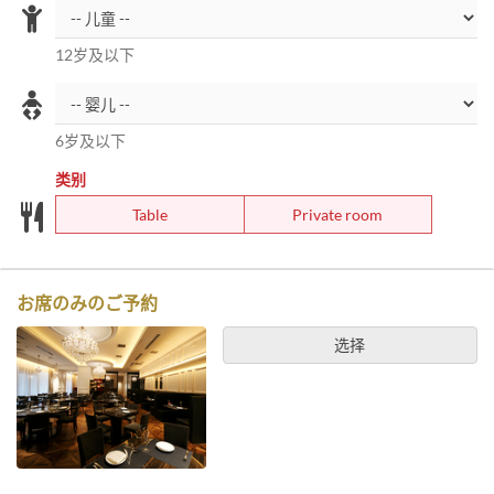
12岁及以下
6岁及以下
类别
Table
Private room
お席のみのご予約
选择