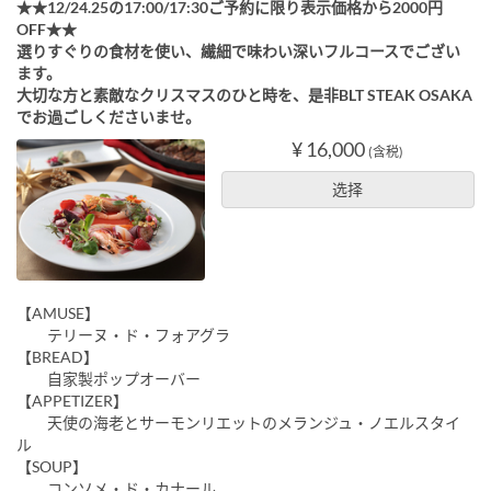
★★12/24.25の17:00/17:30ご予約に限り表示価格から2000円
OFF★★
選りすぐりの食材を使い、繊細で味わい深いフルコースでござい
ます。
大切な方と素敵なクリスマスのひと時を、是非BLT STEAK OSAKA
でお過ごしくださいませ。
¥ 16,000
(含税)
选择
【AMUSE】
テリーヌ・ド・フォアグラ
【BREAD】
自家製ポップオーバー
【APPETIZER】
天使の海老とサーモンリエットのメランジュ・ノエルスタイ
ル
【SOUP】
コンソメ・ド・カナール