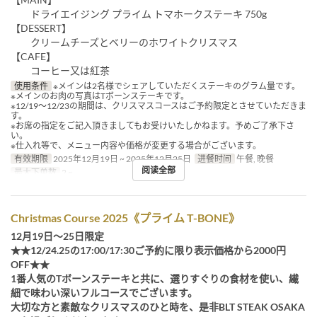
ドライエイジング プライム トマホークステーキ 750g
【DESSERT】
クリームチーズとベリーのホワイトクリスマス
【CAFE】
コーヒー又は紅茶
使用条件
※メインは2名様でシェアしていただくステーキのグラム量です。
※メインのお肉の写真はTボーンステーキです。
※12/19～12/23の期間は、クリスマスコースはご予約限定とさせていただきま
す。
※お席の指定をご記入頂きましてもお受けいたしかねます。予めご了承下さ
い。
※仕入れ等で、メニュー内容や価格が変更する場合がございます。
有效期限
2025年12月19日 ~ 2025年12月25日
进餐时间
午餐, 晚餐
阅读全部
最大下单数
2 ~
Christmas Course 2025《プライム T-BONE》
12月19日～25日限定
★★12/24.25の17:00/17:30ご予約に限り表示価格から2000円
OFF★★
1番人気のTボーンステーキと共に、選りすぐりの食材を使い、繊
細で味わい深いフルコースでございます。
大切な方と素敵なクリスマスのひと時を、是非BLT STEAK OSAKA