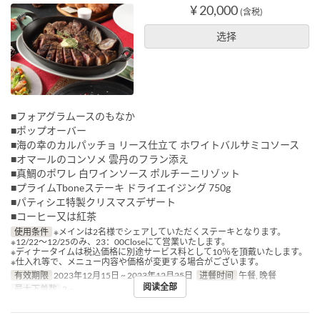
¥ 20,000
(含税)
选择
■フォアグラムースのもなか
■ポップオーバー
■海の幸のカルパッチョ リース仕立て ホワイトバルサミコソース
■オマールのコンソメ 雲丹のフラン添え
■真鯛のポワレ 白ワインソース ポルチーニリゾット
■プライムTboneステーキ ドライエイジング 750g
■パティシエ特製クリスマスデザート
■コーヒー又は紅茶
使用条件
※メインは2名様でシェアしていただくステーキとなります。
※12/22～12/25のみ、23：00Closeにて営業いたします。
※ディナータイムは税込価格に別途サービス料として10％を頂戴いたします。
※仕入れ等で、メニュー内容や価格が変更する場合がございます。
有效期限
2023年12月15日 ~ 2023年12月25日
进餐时间
午餐, 晚餐
阅读全部
最大下单数
2 ~