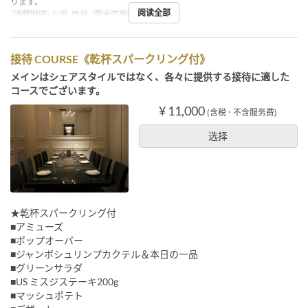
ります。
阅读全部
进餐时间
午餐, 晚餐
最大下单数
2 ~
接待 COURSE《乾杯スパークリング付》
メインはシェアスタイルではなく、各々に提供する接待に適した
コースでございます。
¥ 11,000
(含税 ･ 不含服务费)
选择
★乾杯スパークリング付
■アミューズ
■ポップオーバー
■ジャンボシュリンプカクテル＆本日の一品
■グリーンサラダ
■US ミスジステーキ200g
■マッシュポテト