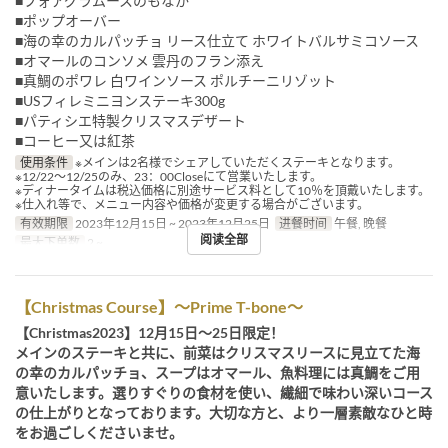
■フォアグラムースのもなか
■ポップオーバー
■海の幸のカルパッチョ リース仕立て ホワイトバルサミコソース
■オマールのコンソメ 雲丹のフラン添え
■真鯛のポワレ 白ワインソース ポルチーニリゾット
■USフィレミニヨンステーキ300g
■パティシエ特製クリスマスデザート
■コーヒー又は紅茶
使用条件
※メインは2名様でシェアしていただくステーキとなります。
※12/22～12/25のみ、23：00Closeにて営業いたします。
※ディナータイムは税込価格に別途サービス料として10％を頂戴いたします。
※仕入れ等で、メニュー内容や価格が変更する場合がございます。
有效期限
2023年12月15日 ~ 2023年12月25日
进餐时间
午餐, 晚餐
阅读全部
最大下单数
2 ~
【Christmas Course】～Prime T-bone～
【Christmas2023】12月15日～25日限定！
メインのステーキと共に、前菜はクリスマスリースに見立てた海
の幸のカルパッチョ、スープはオマール、魚料理には真鯛をご用
意いたします。選りすぐりの食材を使い、繊細で味わい深いコース
の仕上がりとなっております。大切な方と、より一層素敵なひと時
をお過ごしくださいませ。