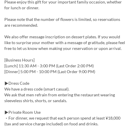
Please enjoy this gift for your important family occasion, whether
for lunch or dinner.
Please note that the number of flowers is limited, so reservations
are recommended.
We also offer message inscription on dessert plates. If you would
like to surprise your mother with a message of gratitude, please feel
free to let us know when making your reservation or upon arrival.
[Business Hours]
[Lunch] 11:30 AM - 3:00 PM (Last Order 2:00 PM)
[Dinner] 5:00 PM - 10:00 PM (Last Order 9:00 PM)
▶Dress Code
We have a dress code (smart casual).
We ask that men refrain from entering the restaurant wearing
sleeveless shirts, shorts, or sandals.
▶Private Room Use
・For dinner, we request that each person spend at least ¥18,000
(tax and service charge included) on food and drinks.