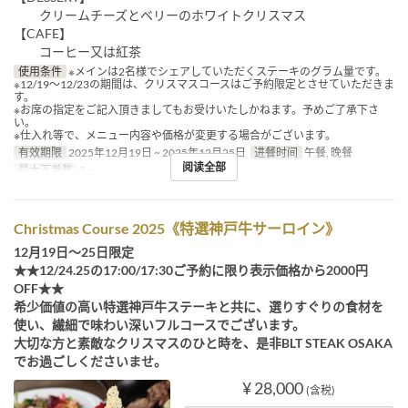
クリームチーズとベリーのホワイトクリスマス
【CAFE】
コーヒー又は紅茶
使用条件
※メインは2名様でシェアしていただくステーキのグラム量です。
※12/19～12/23の期間は、クリスマスコースはご予約限定とさせていただきま
す。
※お席の指定をご記入頂きましてもお受けいたしかねます。予めご了承下さ
い。
※仕入れ等で、メニュー内容や価格が変更する場合がございます。
有效期限
2025年12月19日 ~ 2025年12月25日
进餐时间
午餐, 晚餐
阅读全部
最大下单数
2 ~
Christmas Course 2025《特選神戸牛サーロイン》
12月19日～25日限定
★★12/24.25の17:00/17:30ご予約に限り表示価格から2000円
OFF★★
希少価値の高い特選神戸牛ステーキと共に、選りすぐりの食材を
使い、繊細で味わい深いフルコースでございます。
大切な方と素敵なクリスマスのひと時を、是非BLT STEAK OSAKA
でお過ごしくださいませ。
¥ 28,000
(含税)