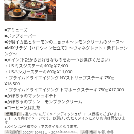
■アミューズ
■ポップオーバー
■冷製イカ墨とサーモンのニョッキ〜レモンクリームのソース〜
■MIXサラダ【ハロウィン仕立て】〜ヴィネグレット・紫ドレッシ
ング〜
■メイン(下記からお好きなものをお一つお選びください)
・US ミスジステーキ400g￥7,600
・USハンガーステーキ600g ¥11,000
・プライムドライエイジング NYストリップステーキ 750g
¥16,500
・プライムドライエイジング トマホークステーキ 750g ¥17,000
■かぼちゃのマッシュポテト
■かぼちゃのプリン モンブランクリーム
■コーヒー又は紅茶
使用条件
※選んでいただくメインディッシュがコース価格でございます。
※コース写真はイメージです。お選びいただくメインにより お肉は異なりま
す。
※メインは2名様でシェアスタイルとなります。
有效期限
2025年10月1日 ~ 2025年10月31日
进餐时间
午餐, 晚餐