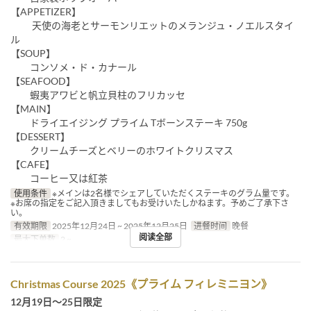
【APPETIZER】
天使の海老とサーモンリエットのメランジュ・ノエルスタイ
ル
【SOUP】
コンソメ・ド・カナール
【SEAFOOD】
蝦夷アワビと帆立貝柱のフリカッセ
【MAIN】
ドライエイジング プライム Tボーンステーキ 750g
【DESSERT】
クリームチーズとベリーのホワイトクリスマス
【CAFE】
コーヒー又は紅茶
使用条件
※メインは2名様でシェアしていただくステーキのグラム量です。
※お席の指定をご記入頂きましてもお受けいたしかねます。予めご了承下さ
い。
有效期限
2025年12月24日 ~ 2025年12月25日
进餐时间
晚餐
阅读全部
最大下单数
2 ~
Christmas Course 2025《プライム フィレミニヨン》
12月19日～25日限定