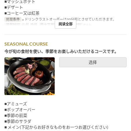
■マッシュポテト
■デザート
■コーヒー又は紅茶
兑现条件
※ ドリンクラストオーダーは30分前とさせていただきます。
阅读全部
进餐时间
午餐, 晚餐
最大下单数
2 ~
座位类别
Table
SEASONAL COURSE
今が旬の食材を使い、季節をお楽しみいただけるコースです。
选择
■アミューズ
■ポップオーバー
■季節の前菜
■季節のサラダ
■ メイン(下記からお好きなものをお一つお選びください)