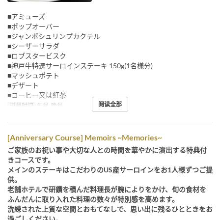
■アミューズ
■ポップオーバー
■ジャンボシュリンプカクテル
■シーザーサラダ
■ロブスタービスク
■神戸牛特選サーロインステーキ 150g(1名様分)
■マッシュポテト
■デザート
■コーヒー又は紅茶
阅读全部
进餐时间
午餐, 晚餐
[Anniversary Course] Memoirs ~Memories~
ご家族のお祝い事や大切な人との時間を華やかに演出する特典付
きコースです。
メインのステーキはこだわりのUS産サーロインをお1人様ずつご提
供。
老舗ホテルで研鑽を積んだ料理長が腕によりをかけ、旬の食材を
ふんだんに取り入れた料理の数々が特別感を高めます。
洗練された上質な空間とおもてなしで、思い出に残るひとときをお
過ごしください。