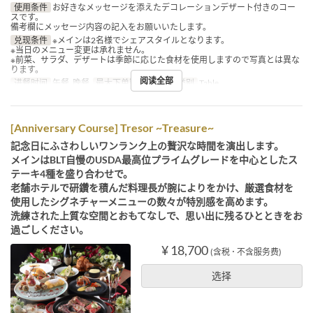
使用条件
お好きなメッセージを添えたデコレーションデザート付きのコー
スです。
備考欄にメッセージ内容の記入をお願いいたします。
兑现条件
※メインは2名様でシェアスタイルとなります。
※当日のメニュー変更は承れません。
※前菜、サラダ、デザートは季節に応じた食材を使用しますので写真とは異な
ります。
阅读全部
进餐时间
午餐, 晚餐
最大下单数
2 ~
座位类别
Table
[Anniversary Course] Tresor ~Treasure~
記念日にふさわしいワンランク上の贅沢な時間を演出します。
メインはBLT自慢のUSDA最高位プライムグレードを中心としたス
テーキ4種を盛り合わせで。
老舗ホテルで研鑽を積んだ料理長が腕によりをかけ、厳選食材を
使用したシグネチャーメニューの数々が特別感を高めます。
洗練された上質な空間とおもてなしで、思い出に残るひとときをお
過ごしください。
¥ 18,700
(含税 ･ 不含服务费)
选择