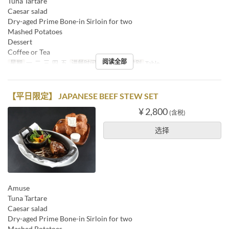
Tuna Tartare
Caesar salad
Dry-aged Prime Bone-in Sirloin for two
Mashed Potatoes
Dessert
Coffee or Tea
阅读全部
星期
一, 二, 三, 四, 五
进餐时间
午餐
座位类别
Table
【平日限定】 JAPANESE BEEF STEW SET
¥ 2,800
(含税)
选择
Amuse
Tuna Tartare
Caesar salad
Dry-aged Prime Bone-in Sirloin for two
Mashed Potatoes