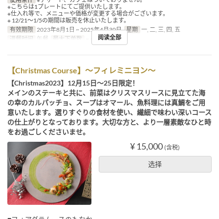
※こちらは1プレートにてご提供いたします。
※仕入れ等で、メニューや価格が変更する場合がございます。
※ 12/21〜1/5の期間は販売を休止いたします。
有效期限
2023年8月1日 ~ 2025年4月30日
星期
一, 二, 三, 四, 五
阅读全部
进餐时间
午餐
最大下单数
~ 4
【Christmas Course】～フィレミニヨン～
【Christmas2023】12月15日～25日限定！
メインのステーキと共に、前菜はクリスマスリースに見立てた海
の幸のカルパッチョ、スープはオマール、魚料理には真鯛をご用
意いたします。選りすぐりの食材を使い、繊細で味わい深いコース
の仕上がりとなっております。大切な方と、より一層素敵なひと時
をお過ごしくださいませ。
¥ 15,000
(含税)
选择