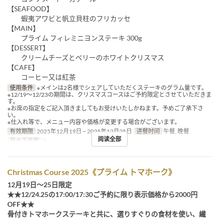
【SEAFOOD】
蝦夷アワビと帆立貝柱のフリカッセ
【MAIN】
プライム フィレミニヨンステーキ 300g
【DESSERT】
クリームチーズとベリーのホワイトクリスマス
【CAFE】
コーヒー又は紅茶
使用条件
※メインは2名様でシェアしていただくステーキのグラム量です。
※12/19～12/23の期間は、クリスマスコースはご予約限定とさせていただきま
す。
※お席の指定をご記入頂きましてもお受けいたしかねます。予めご了承下さ
い。
※仕入れ等で、メニュー内容や価格が変更する場合がございます。
有效期限
2025年12月19日 ~ 2025年12月25日
进餐时间
午餐, 晚餐
阅读全部
最大下单数
2 ~
Christmas Course 2025《プライム トマホーク》
12月19日～25日限定
★★12/24.25の17:00/17:30ご予約に限り表示価格から2000円
OFF★★
骨付きトマホークステーキと共に、選りすぐりの食材を使い、繊