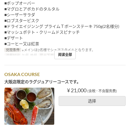
■ポップオーバー
■マグロとアボカドのタルタル
■シーザーサラダ
■ロブスタービスク
■ドライエイジンング プライムＴボーンステーキ 750g(2名様分)
■マッシュポテト・クリームドスピナッチ
■デザート
■コーヒー又は紅茶
兑现条件
※メインは2名様でシェアスタイルとなります。
阅读全部
进餐时间
午餐, 晚餐
最大下单数
2 ~
OSAKA COURSE
大阪店限定のラグジュアリーコースです。
¥ 21,000
(含税 ･ 不含服务费)
选择