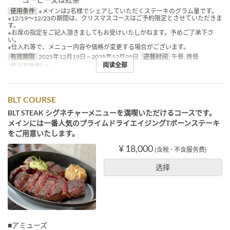
使用条件
※メインは2名様でシェアしていただくステーキのグラム量です。
※12/19～12/23の期間は、クリスマスコースはご予約限定とさせていただきま
す。
※お席の指定をご記入頂きましてもお受けいたしかねます。予めご了承下さ
い。
※仕入れ等で、メニュー内容や価格が変更する場合がございます。
有效期限
2025年12月19日 ~ 2025年12月25日
进餐时间
午餐, 晚餐
阅读全部
最大下单数
2 ~
BLT COURSE
BLT STEAK シグネチャーメニューを満喫いただけるコースです。
メインには一番人気のプライムドライエイジングTボーンステーキ
をご用意いたします。
¥ 18,000
(含税 ･ 不含服务费)
选择
■アミューズ