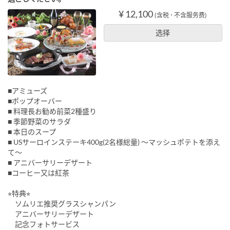
¥ 12,100
(含税 ･ 不含服务费)
选择
■アミューズ
■ポップオーバー
■ 料理長お勧め前菜2種盛り
■ 季節野菜のサラダ
■ 本日のスープ
■ USサーロインステーキ400g(2名様総量) 〜マッシュポテトを添え
て〜
■ アニバーサリーデザート
■コーヒー又は紅茶
⭐︎特典⭐︎
ソムリエ推奨グラスシャンパン
アニバーサリーデザート
記念フォトサービス