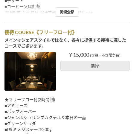
■デザート
■コーヒー又は紅茶
阅读全部
进餐时间
午餐, 晚餐
最大下单数
2 ~
座位类别
Table
接待 COURSE《フリーフロー付》
メインはシェアスタイルではなく、各々に提供する接待に適した
コースでございます。
¥ 15,000
(含税 ･ 不含服务费)
选择
★フリーフロー付(2時間制)
■アミューズ
■ポップオーバー
■ジャンボシュリンプカクテル＆本日の一品
■グリーンサラダ
■US ミスジステーキ200g