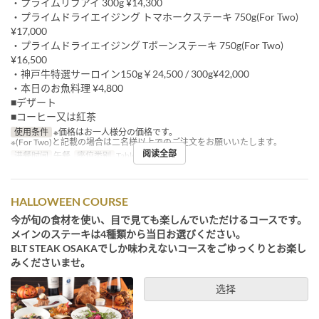
・プライムリブアイ 300g ¥14,300
・プライムドライエイジング トマホークステーキ 750g(For Two)
¥17,000
・プライムドライエイジング Tボーンステーキ 750g(For Two)
¥16,500
・神戸牛特選サーロイン150g￥24,500 / 300g¥42,000
・本日のお魚料理 ¥4,800
■デザート
■コーヒー又は紅茶
使用条件
※価格はお一人様分の価格です。
※(For Two)と記載の場合は二名様以上でのご注文をお願いいたします。
阅读全部
进餐时间
午餐
座位类别
Table
HALLOWEEN COURSE
今が旬の食材を使い、目で見ても楽しんでいただけるコースです。
メインのステーキは4種類から当日お選びください。
BLT STEAK OSAKAでしか味わえないコースをごゆっくりとお楽し
みくださいませ。
选择