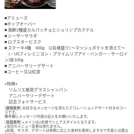
■アミューズ
■ポップオーバー
■ 海鮮2種盛カルパッチョとシュリンプカクテル
■ シーザーサラダ
■ ロブスタービスク
■ ステーキ4種 400g (2名様盛り) 〜マッシュポテトを添えて〜
(・USフィレミニヨン・プライムリブアイ・ハンガー・サーロイ
ン)各100g
■ アニバーサリーデザート
■コーヒー又は紅茶
⭐︎特典⭐︎
ソムリエ推奨グラスシャンパン
アニバーサリーデザート
記念フォトサービス
使用条件
お好きなメッセージを添えたデコレーションデザート付きのコー
スです。
備考欄にメッセージ内容の記入をお願いいたします。
兑现条件
※メインは2名様でシェアスタイルとなります。
※当日のメニュー変更は承れません。
※前菜、サラダ、デザートは季節に応じた食材を使用しますので写真とは異な