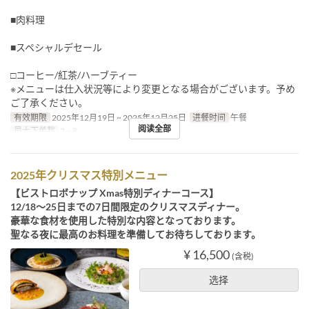
■肉料理
■スペシャルデセール
□コーヒー/紅茶/ハーブティー
※メニューは仕入状況等により変更となる場合がございます。予め
ご了承ください。
有效期限
2025年12月19日 ~ 2025年12月25日
进餐时间
午餐
阅读全部
最大下单数
2 ~ 8
2025年クリスマス特別メニュー
【ビストロボナップ Xmas特別ディナーコース】
12/18～25日までの7日間限定のクリスマスディナー。
豪華な食材を使用した特別な内容となっております。
聖なる夜に最高のお料理を準備してお待ちしております。
¥ 16,500
(含税)
选择