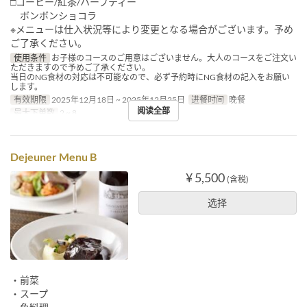
□コーヒー/紅茶/ハーブティー
ボンボンショコラ
※メニューは仕入状況等により変更となる場合がございます。予め
ご了承ください。
使用条件
お子様のコースのご用意はございません。大人のコースをご注文い
ただきますので予めご了承ください。
当日のNG食材の対応は不可能なので、必ず予約時にNG食材の記入をお願い
します。
有效期限
2025年12月18日 ~ 2025年12月25日
进餐时间
晚餐
阅读全部
最大下单数
2 ~ 8
Dejeuner Menu B
¥ 5,500
(含税)
选择
・前菜
・スープ