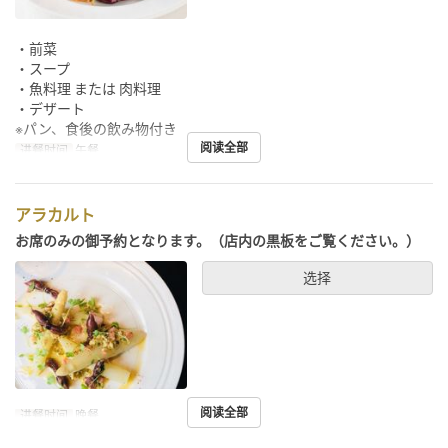
・前菜
・スープ
・魚料理 または 肉料理
・デザート
※パン、食後の飲み物付き
阅读全部
进餐时间
午餐
アラカルト
お席のみの御予約となります。（店内の黒板をご覧ください。）
选择
阅读全部
进餐时间
晚餐