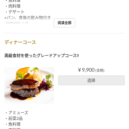
・魚料理
・肉料理
・デザート
※パン、食後の飲み物付き
阅读全部
进餐时间
午餐
ディナーコース
高級食材を使ったグレードアップコース‼
¥ 9,900
(含税)
选择
・アミューズ
・前菜2品
・魚料理