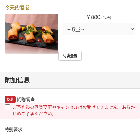
今天的春卷
¥ 880
(含税)
阅读全部
附加信息
问卷调查
必须
ご予約後の個数変更やキャンセルはお受けできません。あらか
じめご了承ください。
特别要求