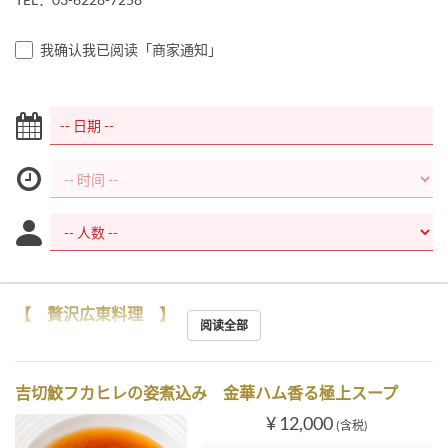
我确认我已阅读「商家通知」
【 贅沢広東料理 】
阅读全部
吉切鮫フカヒレの姿煮込み 金華ハム香る極上スープ
¥ 12,000
(含税)