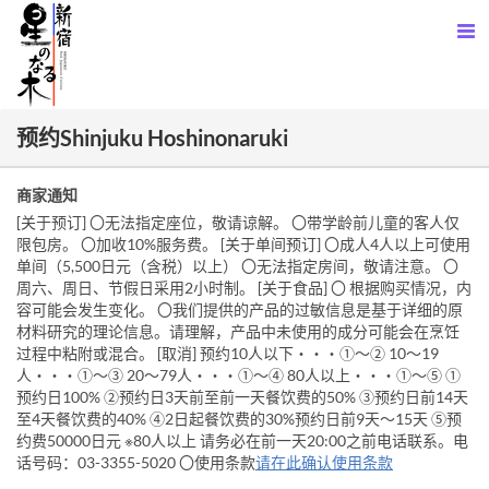
预约Shinjuku Hoshinonaruki
商家通知
[关于预订] 〇无法指定座位，敬请谅解。 〇带学龄前儿童的客人仅
限包房。 〇加收10%服务费。 [关于单间预订] 〇成人4人以上可使用
单间（5,500日元（含税）以上） 〇无法指定房间，敬请注意。 〇
周六、周日、节假日采用2小时制。 [关于食品] 〇 根据购买情况，内
容可能会发生变化。 〇我们提供的产品的过敏信息是基于详细的原
材料研究的理论信息。请理解，产品中未使用的成分可能会在烹饪
过程中粘附或混合。 [取消] 预约10人以下・・・①～② 10～19
人・・・①～③ 20～79人・・・①～④ 80人以上・・・①～⑤ ①
预约日100% ②预约日3天前至前一天餐饮费的50% ③预约日前14天
至4天餐饮费的40% ④2日起餐饮费的30%预约日前9天～15天 ⑤预
约费50000日元 ※80人以上 请务必在前一天20:00之前电话联系。电
话号码：03-3355-5020 〇使用条款
请在此确认使用条款