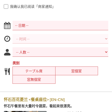
我确认我已阅读「商家通知」
类别
テーブル席
窓個室
窓無個室
怀石百花菱兰 <餐桌座位> [EN-CN]
怀石午餐里有大量时令蔬菜，看起来很漂亮。