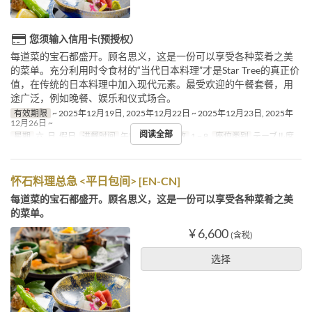
您须输入信用卡(预授权）
每道菜的宝石都盛开。顾名思义，这是一份可以享受各种菜肴之美
的菜单。充分利用时令食材的“当代日本料理”才是Star Tree的真正价
值，在传统的日本料理中加入现代元素。最受欢迎的午餐套餐，用
途广泛，例如晚餐、娱乐和仪式场合。
有效期限
~ 2025年12月19日, 2025年12月22日 ~ 2025年12月23日, 2025年
12月26日 ~
阅读全部
星期
六, 日, 假日
进餐时间
午餐
最大下单数
1 ~ 8
座位类别
テーブル席
怀石料理总急 <平日包间> [EN-CN]
每道菜的宝石都盛开。顾名思义，这是一份可以享受各种菜肴之美
的菜单。
¥ 6,600
(含税)
选择