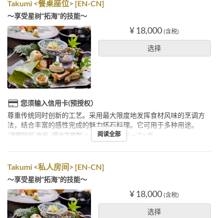
Takumi <餐桌座位> [EN-CN]
～享受星树“拓海”的技能～
¥ 18,000
(含税)
选择
您须输入信用卡(预授权）
尊重传统同时创新的工艺。采用最大限度地发挥食材风味的烹调方
法，结合丰富的感性完成的魅力怀石料理。它可用于多种用途。
阅读全部
进餐时间
晚餐
最大下单数
1 ~
座位类别
テーブル席
Takumi <私人房间> [EN-CN]
～享受星树“拓海”的技能～
¥ 18,000
(含税)
选择