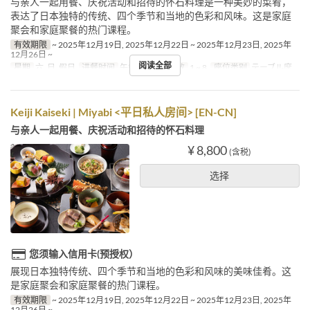
与亲人一起用餐、庆祝活动和招待的怀石料理是一种美妙的菜肴，
表达了日本独特的传统、四个季节和当地的色彩和风味。这是家庭
聚会和家庭聚餐的热门课程。
有效期限
~ 2025年12月19日, 2025年12月22日 ~ 2025年12月23日, 2025年
12月26日 ~
阅读全部
星期
六, 日, 假日
进餐时间
午餐
最大下单数
1 ~ 8
座位类别
テーブル席
Keiji Kaiseki | Miyabi <平日私人房间> [EN-CN]
与亲人一起用餐、庆祝活动和招待的怀石料理
¥ 8,800
(含税)
选择
您须输入信用卡(预授权）
展现日本独特传统、四个季节和当地的色彩和风味的美味佳肴。这
是家庭聚会和家庭聚餐的热门课程。
有效期限
~ 2025年12月19日, 2025年12月22日 ~ 2025年12月23日, 2025年
12月26日 ~