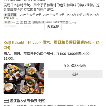
展现日本独特传统、四个季节和当地的色彩和风味的美味佳肴。这
是家庭聚会和家庭聚餐的热门课程。
有效期限
~ 2025年12月19日, 2025年12月22日 ~ 2025年12月23日, 2025年
12月26日 ~
星期
一, 二, 三, 四, 五
进餐时间
午餐
最大下单数
1 ~ 8
阅读全部
座位类别
テーブル席
Keiji Kaiseki｜Miyabi <周六、周日和节假日餐桌座位> [EN-
CN]
周六、周日、节假日分为两个部分，[11:00-13:00]或[14:00-
16:00]。
¥ 8,800
(含税)
选择
您须输入信用卡(预授权）