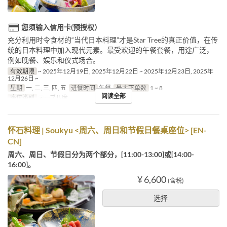
您须输入信用卡(预授权）
充分利用时令食材的“当代日本料理”才是Star Tree的真正价值，在传
统的日本料理中加入现代元素。最受欢迎的午餐套餐，用途广泛，
例如晚餐、娱乐和仪式场合。
有效期限
~ 2025年12月19日, 2025年12月22日 ~ 2025年12月23日, 2025年
12月26日 ~
星期
一, 二, 三, 四, 五
进餐时间
午餐
最大下单数
1 ~ 8
阅读全部
座位类别
テーブル席
怀石料理 | Soukyu <周六、周日和节假日餐桌座位> [EN-
CN]
周六、周日、节假日分为两个部分，[11:00-13:00]或[14:00-
16:00]。
¥ 6,600
(含税)
选择