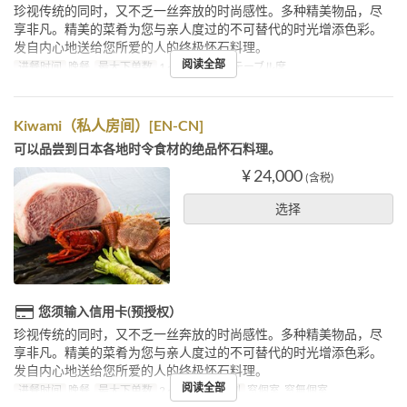
珍视传统的同时，又不乏一丝奔放的时尚感性。多种精美物品，尽
享非凡。精美的菜肴为您与亲人度过的不可替代的时光增添色彩。
发自内心地送给您所爱的人的终极怀石料理。
阅读全部
进餐时间
晚餐
最大下单数
1 ~
座位类别
テーブル席
Kiwami（私人房间）[EN-CN]
可以品尝到日本各地时令食材的绝品怀石料理。
¥ 24,000
(含税)
选择
您须输入信用卡(预授权）
珍视传统的同时，又不乏一丝奔放的时尚感性。多种精美物品，尽
享非凡。精美的菜肴为您与亲人度过的不可替代的时光增添色彩。
发自内心地送给您所爱的人的终极怀石料理。
阅读全部
进餐时间
晚餐
最大下单数
2 ~ 20
座位类别
窓個室, 窓無個室