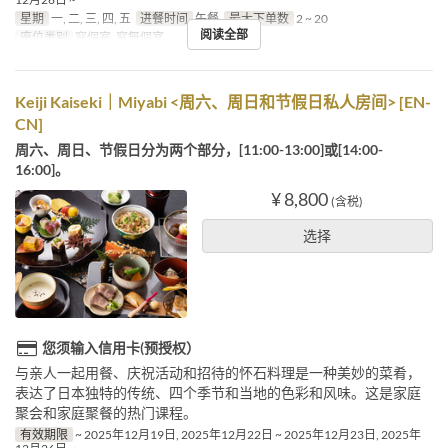
星期
一, 二, 三, 四, 五
进餐时间
午餐
最大下单数
2 ~ 20
阅读全部
座位类别
窓個室, 窓無個室
Keiji Kaiseki｜Miyabi <周六、周日和节假日私人房间> [EN-
CN]
周六、周日、节假日分为两个部分，[11:00-13:00]或[14:00-
16:00]。
¥ 8,800
(含税)
选择
您须输入信用卡(预授权）
与亲人一起用餐、庆祝活动和招待的怀石料理是一种美妙的菜肴，
表达了日本独特的传统、四个季节和当地的色彩和风味。这是家庭
聚会和家庭聚餐的热门课程。
有效期限
~ 2025年12月19日, 2025年12月22日 ~ 2025年12月23日, 2025年