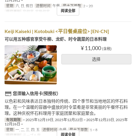
12月26日 ~
星期
六, 日, 假日
进餐时间
午餐
最大下单数
2 ~ 20
阅读全部
座位类别
窓個室, 窓無個室
Keiji Kaiseki | Kotobuki <平日餐桌座位> [EN-CN]
可以用五种感官享受牛柳、龙虾、时令蔬菜的日本料理
¥ 11,000
(含税)
选择
您须输入信用卡(预授权）
以色彩和风味表达日本独特的传统、四个季节和当地地区的怀石料
理。在一个温暖的容器中盛放的时令菜肴是非常美丽的午餐怀石料
理。这种庆祝怀石料理用于家庭团聚和家庭聚会。
有效期限
~ 2025年12月19日, 2025年12月22日 ~ 2025年12月23日, 2025年
12月26日 ~
星期
一, 二, 三, 四, 五
进餐时间
午餐
最大下单数
1 ~ 8
阅读全部
座位类别
テーブル席