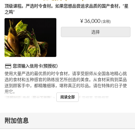
顶级课程。严选时令食材。如果您想品尝追求品质的国产食材，“星
之鸣”
¥ 36,000
(含税)
选择
您须输入信用卡(预授权）
使用大量严选的最优质的时令食材，请享受厨师从全国各地精心挑
选的食材和五种感官的熟练技艺所创造的美食。从食材采购到菜品
送到顾客手中，都精雕细琢，堪称真正的珍品。请在特殊的日子使
用它。
阅读全部
进餐时间
晚餐
最大下单数
2 ~ 20
座位类别
窓個室, 窓無個室
附加信息