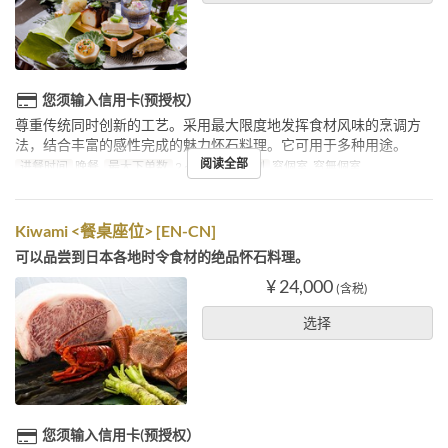
您须输入信用卡(预授权）
尊重传统同时创新的工艺。采用最大限度地发挥食材风味的烹调方
法，结合丰富的感性完成的魅力怀石料理。它可用于多种用途。
阅读全部
进餐时间
晚餐
最大下单数
2 ~ 20
座位类别
窓個室, 窓無個室
Kiwami <餐桌座位> [EN-CN]
可以品尝到日本各地时令食材的绝品怀石料理。
¥ 24,000
(含税)
选择
您须输入信用卡(预授权）