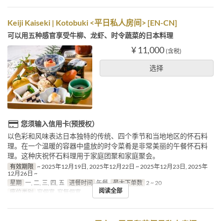
Keiji Kaiseki | Kotobuki <平日私人房间> [EN-CN]
可以用五种感官享受牛柳、龙虾、时令蔬菜的日本料理
¥ 11,000
(含税)
选择
您须输入信用卡(预授权）
以色彩和风味表达日本独特的传统、四个季节和当地地区的怀石料
理。在一个温暖的容器中盛放的时令菜肴是非常美丽的午餐怀石料
理。这种庆祝怀石料理用于家庭团聚和家庭聚会。
有效期限
~ 2025年12月19日, 2025年12月22日 ~ 2025年12月23日, 2025年
12月26日 ~
星期
一, 二, 三, 四, 五
进餐时间
午餐
最大下单数
2 ~ 20
阅读全部
座位类别
窓個室, 窓無個室