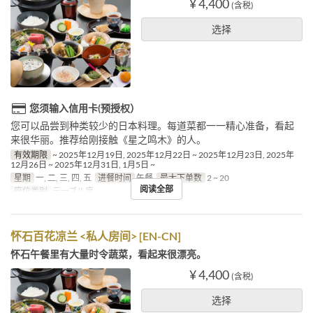
¥ 4,400
(含税)
选择
您须输入信用卡(预授权）
您可以品尝到种类较少的日本料理。每道菜都一一精心准备，看起
来很华丽。推荐给刚接触《星之鸣木》的人。
有效期限
~ 2025年12月19日, 2025年12月22日 ~ 2025年12月23日, 2025年
12月26日 ~ 2025年12月31日, 1月5日 ~
星期
一, 二, 三, 四, 五
进餐时间
午餐
最大下单数
2 ~ 20
阅读全部
座位类别
テーブル席
怀石百花凉兰 <私人房间> [EN-CN]
怀石午餐里有大量时令蔬菜，看起来很漂亮。
¥ 4,400
(含税)
选择