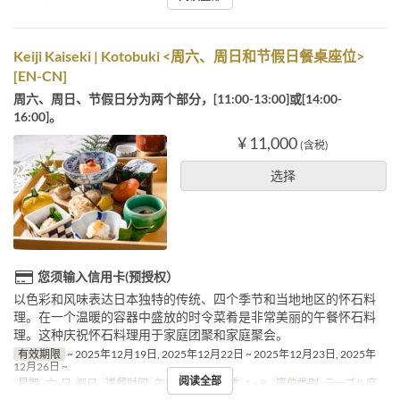
Keiji Kaiseki | Kotobuki <周六、周日和节假日餐桌座位>
[EN-CN]
周六、周日、节假日分为两个部分，[11:00-13:00]或[14:00-
16:00]。
¥ 11,000
(含税)
选择
您须输入信用卡(预授权）
以色彩和风味表达日本独特的传统、四个季节和当地地区的怀石料
理。在一个温暖的容器中盛放的时令菜肴是非常美丽的午餐怀石料
理。这种庆祝怀石料理用于家庭团聚和家庭聚会。
有效期限
~ 2025年12月19日, 2025年12月22日 ~ 2025年12月23日, 2025年
12月26日 ~
阅读全部
星期
六, 日, 假日
进餐时间
午餐
最大下单数
1 ~ 8
座位类别
テーブル席