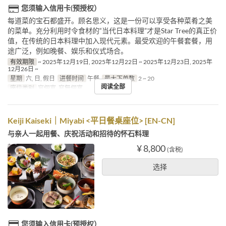
您须输入信用卡(预授权）
每道菜的宝石都盛开。顾名思义，这是一份可以享受各种菜肴之美
的菜单。充分利用时令食材的“当代日本料理”才是Star Tree的真正价
值，在传统的日本料理中加入现代元素。最受欢迎的午餐套餐，用
途广泛，例如晚餐、娱乐和仪式场合。
有效期限
~ 2025年12月19日, 2025年12月22日 ~ 2025年12月23日, 2025年
12月26日 ~
星期
六, 日, 假日
进餐时间
午餐
最大下单数
2 ~ 20
阅读全部
座位类别
窓個室, 窓無個室
Keiji Kaiseki｜Miyabi <平日餐桌座位> [EN-CN]
与亲人一起用餐、庆祝活动和招待的怀石料理
¥ 8,800
(含税)
选择
您须输入信用卡(预授权）