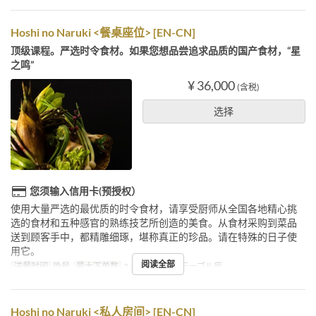
Hoshi no Naruki <餐桌座位> [EN-CN]
顶级课程。严选时令食材。如果您想品尝追求品质的国产食材，“星
之鸣”
¥ 36,000
(含税)
选择
您须输入信用卡(预授权）
使用大量严选的最优质的时令食材，请享受厨师从全国各地精心挑
选的食材和五种感官的熟练技艺所创造的美食。从食材采购到菜品
送到顾客手中，都精雕细琢，堪称真正的珍品。请在特殊的日子使
用它。
阅读全部
进餐时间
晚餐
最大下单数
2 ~
座位类别
テーブル席
Hoshi no Naruki <私人房间> [EN-CN]