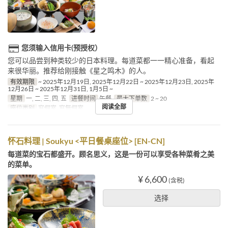
您须输入信用卡(预授权）
您可以品尝到种类较少的日本料理。每道菜都一一精心准备，看起
来很华丽。推荐给刚接触《星之鸣木》的人。
有效期限
~ 2025年12月19日, 2025年12月22日 ~ 2025年12月23日, 2025年
12月26日 ~ 2025年12月31日, 1月5日 ~
星期
一, 二, 三, 四, 五
进餐时间
午餐
最大下单数
2 ~ 20
阅读全部
座位类别
窓個室, 窓無個室
怀石料理 | Soukyu <平日餐桌座位> [EN-CN]
每道菜的宝石都盛开。顾名思义，这是一份可以享受各种菜肴之美
的菜单。
¥ 6,600
(含税)
选择