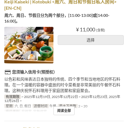
Keiji Kaiseki | Kotobuki <周六、周日和节假日私人房间>
[EN-CN]
周六、周日、节假日分为两个部分，[11:00-13:00]或[14:00-
16:00]。
¥ 11,000
(含税)
选择
您须输入信用卡(预授权）
以色彩和风味表达日本独特的传统、四个季节和当地地区的怀石料
理。在一个温暖的容器中盛放的时令菜肴是非常美丽的午餐怀石料
理。这种庆祝怀石料理用于家庭团聚和家庭聚会。
有效期限
~ 2025年12月19日, 2025年12月22日 ~ 2025年12月23日, 2025年
12月26日 ~
星期
六, 日, 假日
进餐时间
午餐
最大下单数
2 ~ 20
阅读全部
座位类别
窓個室, 窓無個室