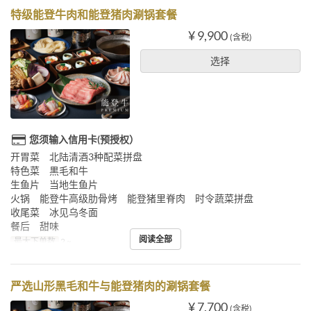
特级能登牛肉和能登猪肉涮锅套餐
¥ 9,900
(含税)
选择
您须输入信用卡(预授权）
开胃菜 北陆清酒3种配菜拼盘
特色菜 黒毛和牛
生鱼片 当地生鱼片
火锅 能登牛高级肋骨烤 能登猪里脊肉 时令蔬菜拼盘
收尾菜 冰见乌冬面
餐后 甜味
阅读全部
最大下单数
2 ~
严选山形黑毛和牛与能登猪肉的涮锅套餐
¥ 7,700
(含税)