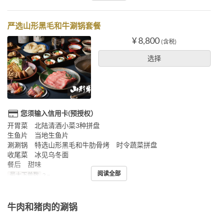
严选山形黑毛和牛涮锅套餐
¥ 8,800
(含税)
选择
您须输入信用卡(预授权）
开胃菜 北陆清酒小菜3种拼盘
生鱼片 当地生鱼片
涮涮锅 特选山形黑毛和牛肋骨烤 时令蔬菜拼盘
收尾菜 冰见乌冬面
餐后 甜味
阅读全部
最大下单数
2 ~
牛肉和猪肉的涮锅