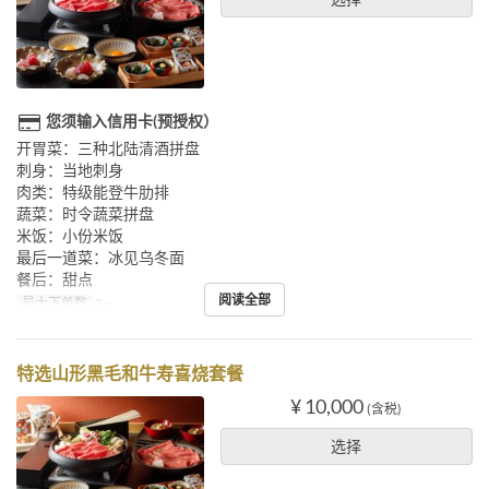
您须输入信用卡(预授权）
开胃菜：三种北陆清酒拼盘
刺身：当地刺身
肉类：特级能登牛肋排
蔬菜：时令蔬菜拼盘
米饭：小份米饭
最后一道菜：冰见乌冬面
餐后：甜点
阅读全部
最大下单数
2 ~
特选山形黑毛和牛寿喜烧套餐
¥ 10,000
(含税)
选择