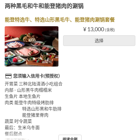
两种黑毛和牛和能登猪肉的涮锅
能登特选牛、特选山形黑毛牛、能登猪肉涮锅套餐
¥ 13,000
(含税)
选择
您须输入信用卡(预授权）
开胃菜 三种北陆清酒小吃组合
内部 - 山形黑牛肉榻榻米
生鱼片 本地生鱼片
肉类 能登牛肉特级烤肋排
特选山形黑和牛肋排
能登猪里脊肉
蔬菜 时令蔬菜
最后：生米乌冬面
餐后甜点
阅读全部