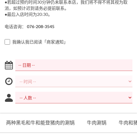
●若超过预约时间30分钟仍未联系本店，我们将不得不将其视为取
消，如预计迟到请务必提前联系。
●最后入店时间为20:30。
电话咨询：
076-208-3545
我确认我已阅读「商家通知」
两种黑毛和牛和能登猪肉的涮锅
牛肉涮锅
牛肉和