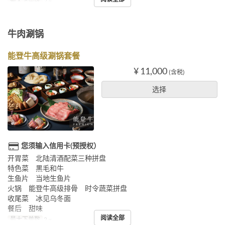
最大下单数
2 ~
牛肉涮锅
能登牛高级涮锅套餐
¥ 11,000
(含税)
选择
您须输入信用卡(预授权）
开胃菜 北陆清酒配菜三种拼盘
特色菜 黒毛和牛
生鱼片 当地生鱼片
火锅 能登牛高级排骨 时令蔬菜拼盘
收尾菜 冰见乌冬面
餐后 甜味
阅读全部
最大下单数
2 ~