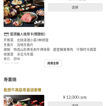
选择
您须输入信用卡(预授权）
开胃菜 北陆清酒小菜3种拼盘
生鱼片 当地生鱼片
涮锅 特选山形黑毛和牛烤排骨 能登猪里脊肉 什锦时令蔬菜
收尾菜 冰见乌冬面
餐后 甜味
阅读全部
最大下单数
2 ~
寿喜烧
能登牛高级寿喜烧套餐
¥ 12,000
(含税)
选择