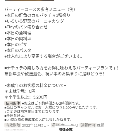
パーティーコースの参考メニュー（例）
●本日の鮮魚のカルパッチョ3種盛り
●いろいろ野菜のバーニャカウダ
●Tinyのパン盛り合わせ
●本日の魚料理
●本日の肉料理
●本日のピザ
●本日のパスタ
※仕入れにより変更する場合がございます。
■ナチュラの楽しみ方をお得に味わえるパーティープランです！
忘新年会や歓送迎会、祝い事のお集まりに是非どうぞ！
−未成年のお客様の料金について−
＊未就学児：0円
＊小学生以上：3,200円
使用条件
■お席はご予約時間から2時間制です。
■当日のキャンセルはお一人様につき3,200円いただきます。
※ご変更は前営業日までとなります。
■全席禁煙席。
■20時以降の未成年の入店は致しかねます。
有效期限
2022年11月5日 ~
星期
六, 日, 假日
进餐时间
晚餐
阅读全部
最大下单数
4 ~