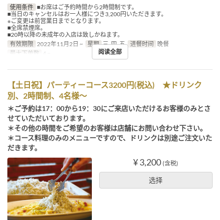
使用条件
■お席はご予約時間から2時間制です。
■当日のキャンセルはお一人様につき3,200円いただきます。
※ご変更は前営業日までとなります。
■全席禁煙席。
■20時以降の未成年の入店は致しかねます。
有效期限
2022年11月2日 ~
星期
三, 四, 五
进餐时间
晚餐
阅读全部
最大下单数
4 ~
【土日祝】パーティーコース3200円(税込) ★ドリンク
別、2時間制、4名様～
＊ご予約は17：00から19：30にご来店いただけるお客様のみとさ
せていただいております。
＊その他の時間をご希望のお客様は店舗にお問い合わせ下さい。
＊コース料理のみのメニューですので、ドリンクは別途ご注文いた
だきます。
¥ 3,200
(含税)
选择