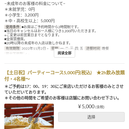
−未成年のお客様の料金について−
＊未就学児：0円
＊小学生：3,200円
＊中・高校生以上：5,000円
使用条件
■お席はご予約時間から2時間制です。
■当日のキャンセルはお一人様につき3,200円いただきます。
※ご変更は前営業日までとなります。
■全席禁煙席。
■20時以降の未成年の入店は致しかねます。
有效期限
2022年11月2日 ~
星期
一, 二, 三, 四, 五
进餐时间
晚餐
阅读全部
最大下单数
4 ~
【土日祝】パーティーコース5,000円(税込) ★2h飲み放題
付・4名様〜
＊ご予約は17：00、19：30にご来店いただけるお客様のみとさせ
ていただいております。
＊その他の時間をご希望のお客様は店舗にお問い合わせ下さい。
¥ 5,000
(含税)
选择