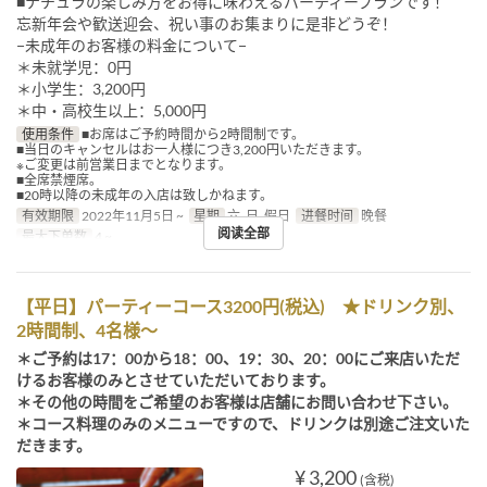
■ナチュラの楽しみ方をお得に味わえるパーティープランです！
忘新年会や歓送迎会、祝い事のお集まりに是非どうぞ！
−未成年のお客様の料金について−
＊未就学児：0円
＊小学生：3,200円
＊中・高校生以上：5,000円
使用条件
■お席はご予約時間から2時間制です。
■当日のキャンセルはお一人様につき3,200円いただきます。
※ご変更は前営業日までとなります。
■全席禁煙席。
■20時以降の未成年の入店は致しかねます。
有效期限
2022年11月5日 ~
星期
六, 日, 假日
进餐时间
晚餐
阅读全部
最大下单数
4 ~
【平日】パーティーコース3200円(税込) ★ドリンク別、
2時間制、4名様～
＊ご予約は17：00から18：00、19：30、20：00にご来店いただ
けるお客様のみとさせていただいております。
＊その他の時間をご希望のお客様は店舗にお問い合わせ下さい。
＊コース料理のみのメニューですので、ドリンクは別途ご注文いた
だきます。
¥ 3,200
(含税)