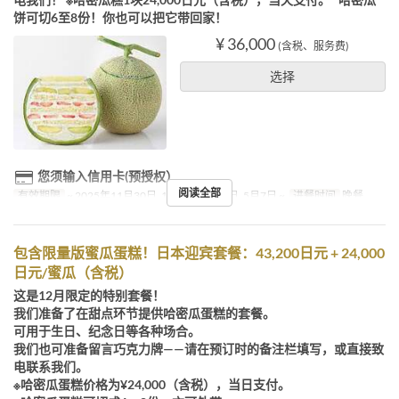
饼可切6至8份！你也可以把它带回家！
¥ 36,000
(含税、服务费)
选择
您须输入信用卡(预授权）
阅读全部
有效期限
~ 2025年11月30日, 1月1日 ~ 5月3日, 5月7日 ~
进餐时间
晚餐
包含限量版蜜瓜蛋糕！日本迎宾套餐：43,200日元 + 24,000
日元/蜜瓜（含税）
这是12月限定的特别套餐！
我们准备了在甜点环节提供哈密瓜蛋糕的套餐。
可用于生日、纪念日等各种场合。
我们也可准备留言巧克力牌——请在预订时的备注栏填写，或直接致
电联系我们。
※哈密瓜蛋糕价格为¥24,000（含税），当日支付。