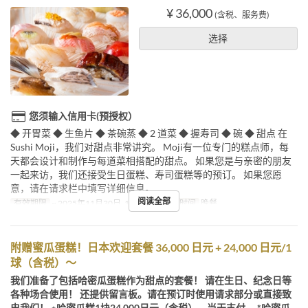
¥ 36,000
(含税、服务费)
选择
您须输入信用卡(预授权）
◆ 开胃菜 ◆ 生鱼片 ◆ 茶碗蒸 ◆ 2 道菜 ◆ 握寿司 ◆ 碗 ◆ 甜点 在
Sushi Moji，我们对甜点非常讲究。 Moji有一位专门的糕点师，每
天都会设计和制作与每道菜相搭配的甜点。 如果您是与亲密的朋友
一起来访，我们还接受生日蛋糕、寿司蛋糕等的预订。 如果您愿
意，请在请求栏中填写详细信息。
阅读全部
有效期限
~ 2025年11月30日, 1月1日 ~
进餐时间
晚餐
附赠蜜瓜蛋糕！日本欢迎套餐 36,000 日元 + 24,000 日元/1
球（含税）～
我们准备了包括哈密瓜蛋糕作为甜点的套餐！ 请在生日、纪念日等
各种场合使用！ 还提供留言板。请在预订时使用请求部分或直接致
电我们！ ※哈密瓜糕1块24,000日元（含税），当天支付。 *哈密瓜