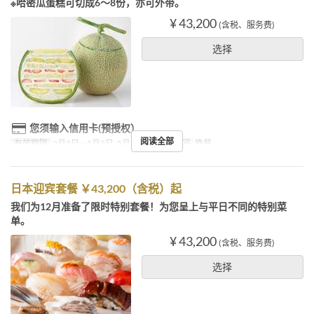
※哈密瓜蛋糕可切成6～8份，亦可外带。
¥ 43,200
(含税、服务费)
选择
您须输入信用卡(预授权）
阅读全部
有效期限
2月9日 ~ 5月3日, 5月7日 ~
进餐时间
晚餐
日本迎宾套餐 ￥43,200（含税）起
我们为12月准备了限时特别套餐！为您呈上与平日不同的特别菜
单。
¥ 43,200
(含税、服务费)
选择