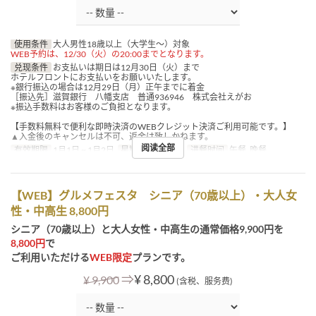
使用条件
大人男性18歳以上（大学生～）対象
WEB予約は、12/30（火）の20:00までとなります。
兑现条件
お支払いは期日は12月30日（火）まで
ホテルフロントにお支払いをお願いいたします。
※銀行振込の場合は12月29日（月）正午までに着金
［振込先］滋賀銀行 八幡支店 普通936946 株式会社えがお
※振込手数料はお客様のご負担となります。
【手数料無料で便利な即時決済のWEBクレジット決済ご利用可能です。】
▲入金後のキャンセルは不可、返金は致しかねます。
阅读全部
有效期限
1月1日 ~ 1月2日
星期
四, 五, 假日
进餐时间
午餐, 晚餐
【WEB】グルメフェスタ シニア（70歳以上）・大人女
性・中高生 8,800円
シニア（70歳以上）と大人女性・中高生の通常価格9,900円を
8,800円
で
ご利用いただける
WEB限定
プランです。
⇒
¥ 8,800
¥ 9,900
(含税、服务费)