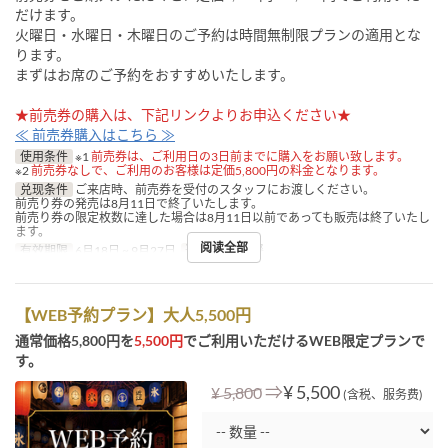
だけます。
火曜日・水曜日・木曜日のご予約は時間無制限プランの適用とな
ります。
まずはお席のご予約をおすすめいたします。
★前売券の購入は、下記リンクよりお申込ください★
≪ 前売券購入はこちら ≫
使用条件
※1
前売券は、ご利用日の3日前までに購入をお願い致します。
※2
前売券なしで、ご利用のお客様は定価5,800円の料金となります。
兑现条件
ご来店時、前売券を受付のスタッフにお渡しください。
前売り券の発売は8月11日で終了いたします。
前売り券の限定枚数に達した場合は8月11日以前であっても販売は終了いたし
ます。
阅读全部
有效期限
6月18日 ~ 9月27日
进餐时间
晚餐
【WEB予約プラン】大人5,500円
通常価格5,800円を
5,500円
でご利用いただけるWEB限定プランで
す。
⇒
¥ 5,500
¥ 5,800
(含税、服务费)