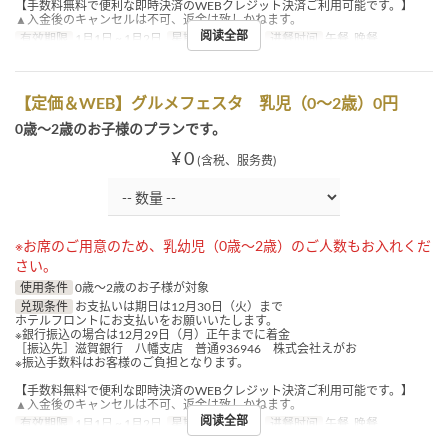
【手数料無料で便利な即時決済のWEBクレジット決済ご利用可能です。】
▲入金後のキャンセルは不可、返金は致しかねます。
阅读全部
有效期限
1月1日 ~ 1月2日
星期
四, 五, 假日
进餐时间
午餐, 晚餐
【定価＆WEB】グルメフェスタ 乳児（0～2歳）0円
0歳～2歳のお子様のプランです。
¥ 0
(含税、服务费)
※お席のご用意のため、乳幼児（0歳～2歳）のご人数もお入れくだ
さい。
使用条件
0歳～2歳のお子様が対象
兑现条件
お支払いは期日は12月30日（火）まで
ホテルフロントにお支払いをお願いいたします。
※銀行振込の場合は12月29日（月）正午までに着金
［振込先］滋賀銀行 八幡支店 普通936946 株式会社えがお
※振込手数料はお客様のご負担となります。
【手数料無料で便利な即時決済のWEBクレジット決済ご利用可能です。】
▲入金後のキャンセルは不可、返金は致しかねます。
阅读全部
有效期限
1月1日 ~ 1月2日
星期
四, 五, 假日
进餐时间
午餐, 晚餐