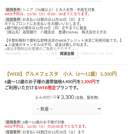
使用条件
シニア（70歳以上）と大人女性・中高生対象
WEB予約は、12/30（火）の20：00までとなります。
兑现条件
お支払いは期日は12月30日（日）まで
ホテルフロントにお支払いをお願いいたします。
※銀行振込の場合は12月29日（月）正午までに着金
［振込先］滋賀銀行 八幡支店 普通936946 株式会社えがお
【手数料無料で便利な即時決済のWEBクレジット決済ご利用可能です。】
▲入金後のキャンセルは不可、返金は致しかねます。
※振込手数料はお客様のご負担となります。
阅读全部
有效期限
1月1日 ~ 1月2日
星期
四, 五, 假日
进餐时间
午餐, 晚餐
【WEB】グルメフェスタ 小人（6～12歳）3,300円
6歳～12歳のお子様の通常価格4,400円を
3,300円
で
ご利用いただける
WEB限定
プランです。
⇒
¥ 3,300
¥ 4,400
(含税、服务费)
使用条件
6歳～12歳のお子様が対象
WEB予約は、12/30（火）の20:00までとなります。
兑现条件
お支払いは期日は12月30日（火）まで