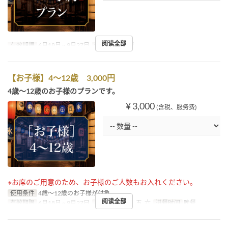
阅读全部
有效期限
6月18日 ~ 9月27日
进餐时间
晚餐
【お子様】4～12歳 3,000円
4歳～12歳のお子様のプランです。
¥ 3,000
(含税、服务费)
※お席のご用意のため、お子様のご人数もお入れください。
使用条件
4歳～12歳のお子様が対象
阅读全部
有效期限
6月18日 ~ 9月27日
星期
二, 三, 四, 五, 六
进餐时间
晚餐