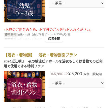
※お席のご用意のため、お子様のご人数もお入れください。
使用条件
0歳～3歳（未就学幼児）のお子様が対象
阅读全部
有效期限
6月18日 ~ 9月27日
进餐时间
晚餐
【浴衣・着物割】 浴衣・着物割引プラン
2026近江横丁 夜の納涼ビアホールを浴衣もしくは着物でのご利
用で使用できる特別プラン
⇒
¥ 5,200
¥ 5,800
(含税、服务费)