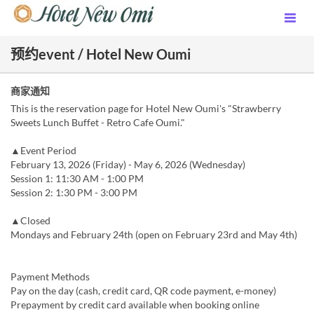
预约event / Hotel New Oumi
商家通知
This is the reservation page for Hotel New Oumi's "Strawberry
Sweets Lunch Buffet - Retro Cafe Oumi."
▲Event Period
February 13, 2026 (Friday) - May 6, 2026 (Wednesday)
Session 1: 11:30 AM - 1:00 PM
Session 2: 1:30 PM - 3:00 PM
▲Closed
Mondays and February 24th (open on February 23rd and May 4th)
Payment Methods
Pay on the day (cash, credit card, QR code payment, e-money)
Prepayment by credit card available when booking online