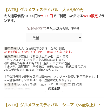
【WEB】グルメフェスティバル 大人9,500円
大人通常価格10,500円を
9,500円
でご利用いただける
WEB限定
プラ
ンです。
⇒
¥ 9,500
¥ 10,500
(含税、服务费)
使用条件
大人（64歳以下の男性・女性）対象
WEB予約は、12/29（日）の18：00までとなります。
兑现条件
お支払いは期日は12月29日（日）まで
ホテルフロントにお支払いをお願いいたします。
※銀行振込の場合は12月27日（金）正午までに着金
［振込先］滋賀銀行 八幡支店 普通936946 株式会社えがお
※振込手数料はお客様のご負担となります。
【手数料無料で便利な即時決済のWEBクレジット決済ご利用可能です。】
▲入金後のキャンセルは不可、返金は致しかねます。
有效期限
2025年1月1日 ~ 2025年1月2日
星期
三, 四, 假日
阅读全部
进餐时间
午餐, 晚餐
【WEB】グルメフェスティバル シニア（65歳以上）・