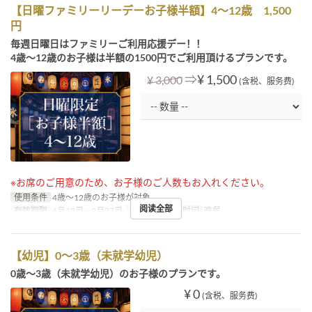
【日曜ファミリーリーデーお子様半額】4～12歳 1,500
円
毎週日曜日はファミリーご利用応援デー！！
4歳～12歳のお子様は半額の1500円でご利用頂けるプランです。
⇒
¥ 1,500
¥ 3,000
(含税、服务费)
※お席のご用意のため、お子様のご人数もお入れください。
使用条件
4歳～12歳のお子様が対象
阅读全部
有效期限
6月18日 ~ 9月27日
星期
日
进餐时间
晚餐
【幼児】0～3歳（未就学幼児）
0歳～3歳（未就学幼児）のお子様のプランです。
¥ 0
(含税、服务费)