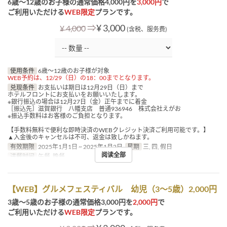
6歳～12歳のお子様の通常価格4,000円を
3,000円
で
ご利用いただける
WEB限定
プランです。
⇒
¥ 3,000
¥ 4,000
(含税、服务费)
使用条件
6歳～12歳のお子様が対象
WEB予約は、12/29（日）の18：00までとなります。
兑现条件
お支払いは期日は12月29日（日）まで
ホテルフロントにお支払いをお願いいたします。
※銀行振込の場合は12月27日（金）正午までに着金
［振込先］滋賀銀行 八幡支店 普通936946 株式会社えがお
※振込手数料はお客様のご負担となります。
【手数料無料で便利な即時決済のWEBクレジット決済ご利用可能です。】
▲入金後のキャンセルは不可、返金は致しかねます。
有效期限
2025年1月1日 ~ 2025年1月2日
星期
三, 四, 假日
阅读全部
进餐时间
午餐, 晚餐
【WEB】グルメフェスティバル 幼児（3～5歳）2,000円
3歳～5歳のお子様の通常価格3,000円を
2,000円
で
ご利用いただける
WEB限定
プランです。