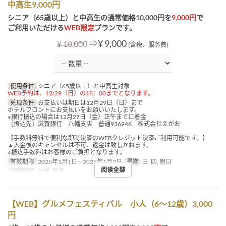
中高生9,000円
シニア（65歳以上）と中高生の通常価格10,000円を
9,000円
で
ご利用いただける
WEB限定
プランです。
⇒
¥ 9,000
¥ 10,000
(含税、服务费)
使用条件
シニア（65歳以上）と中高生対象
WEB予約は、12/29（日）の18：00までとなります。
兑现条件
お支払いは期日は12月29日（日）まで
ホテルフロントにお支払いをお願いいたします。
※銀行振込の場合は12月27日（金）正午までに着金
［振込先］滋賀銀行 八幡支店 普通936946 株式会社えがお
【手数料無料で便利な即時決済のWEBクレジット決済ご利用可能です。】
▲入金後のキャンセルは不可、返金は致しかねます。
※振込手数料はお客様のご負担となります。
有效期限
2025年1月1日 ~ 2025年1月2日
星期
三, 四, 假日
阅读全部
进餐时间
午餐, 晚餐
【WEB】グルメフェスティバル 小人（6～12歳）3,000
円