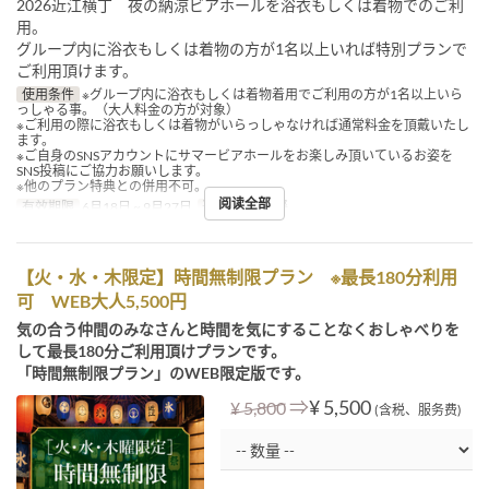
2026近江横丁 夜の納涼ビアホールを浴衣もしくは着物でのご利
用。
グループ内に浴衣もしくは着物の方が1名以上いれば特別プランで
ご利用頂けます。
使用条件
※グループ内に浴衣もしくは着物着用でご利用の方が1名以上いら
っしゃる事。（大人料金の方が対象）
※ご利用の際に浴衣もしくは着物がいらっしゃなければ通常料金を頂戴いたし
ます。
※ご自身のSNSアカウントにサマービアホールをお楽しみ頂いているお姿を
SNS投稿にご協力お願いします。
※他のプラン特典との併用不可。
阅读全部
有效期限
6月18日 ~ 9月27日
进餐时间
晚餐
【火・水・木限定】時間無制限プラン ※最長180分利用
可 WEB大人5,500円
気の合う仲間のみなさんと時間を気にすることなくおしゃべりを
して最長180分ご利用頂けプランです。
「時間無制限プラン」のWEB限定版です。
⇒
¥ 5,500
¥ 5,800
(含税、服务费)