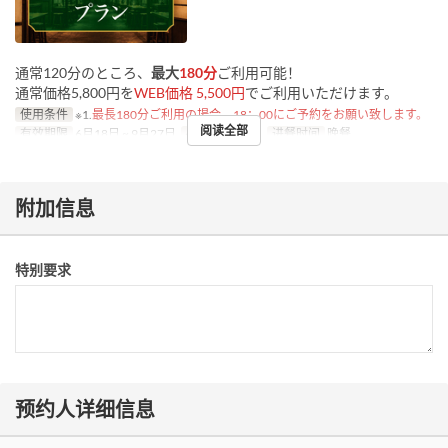
通常120分のところ、
最大
180分
ご利用可能！
通常価格5,800円を
WEB価格 5,500円
でご利用いただけます。
使用条件
※1.
最長180分ご利用の場合、18：00にご予約をお願い致します。
阅读全部
有效期限
6月18日 ~ 9月27日
星期
二, 三, 四
进餐时间
晚餐
附加信息
特别要求
预约人详细信息