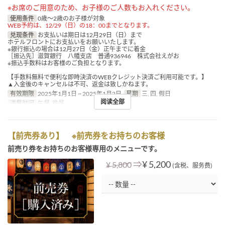
※お席のご用意のため、お子様のご人数もお入れください。
使用条件
0歳～2歳のお子様が対象
WEB予約は、12/29（日）の18：00までとなります。
兑现条件
お支払いは期日は12月29日（日）まで
ホテルフロントにお支払いをお願いいたします。
※銀行振込の場合は12月27日（金）正午までに着金
［振込先］滋賀銀行 八幡支店 普通936946 株式会社えがお
※振込手数料はお客様のご負担となります。
【手数料無料で便利な即時決済のWEBクレジット決済ご利用可能です。】
▲入金後のキャンセルは不可、返金は致しかねます。
有效期限
2025年1月1日 ~ 2025年1月2日
星期
三, 四, 假日
阅读全部
进餐时间
午餐, 晚餐
【前売券あり】 ※前売券をお持ちのお客様
前売り券をお持ちのお客様専用のメニューです。
⇒
¥ 5,200
¥ 5,800
(含税、服务费)