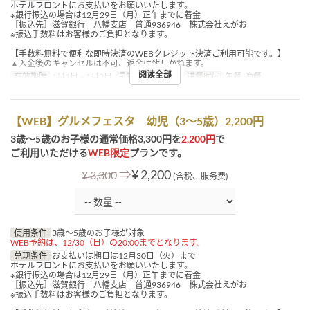
ホテルフロントにお支払いをお願いいたします。
※銀行振込の場合は12月29日（月）正午までに着金
［振込先］滋賀銀行 八幡支店 普通936946 株式会社えがお
※振込手数料はお客様のご負担となります。
【手数料無料で便利な即時決済のWEBクレジット決済ご利用可能です。】
▲入金後のキャンセルは不可、返金は致しかねます。
阅读全部
有效期限
1月1日 ~ 1月2日
星期
四, 五, 假日
进餐时间
午餐, 晚餐
【WEB】グルメフェスタ 幼児（3～5歳）2,200円
3歳～5歳のお子様の通常価格3,300円を
2,200円
で
ご利用いただける
WEB限定
プランです。
⇒
¥ 2,200
¥ 3,300
(含税、服务费)
使用条件
3歳～5歳のお子様が対象
WEB予約は、12/30（日）の20:00までとなります。
兑现条件
お支払いは期日は12月30日（火）まで
ホテルフロントにお支払いをお願いいたします。
※銀行振込の場合は12月29日（月）正午までに着金
［振込先］滋賀銀行 八幡支店 普通936946 株式会社えがお
※振込手数料はお客様のご負担となります。