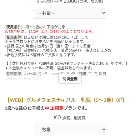
⇒
¥ 2,000
¥ 3,000
(含税、服务费)
使用条件
3歳～5歳のお子様が対象
WEB予約は、12/29（日）の18：00までとなります。
兑现条件
お支払いは期日は12月29日（日）まで
ホテルフロントにお支払いをお願いいたします。
※銀行振込の場合は12月27日（金）正午までに着金
［振込先］滋賀銀行 八幡支店 普通936946 株式会社えがお
※振込手数料はお客様のご負担となります。
【手数料無料で便利な即時決済のWEBクレジット決済ご利用可能です。】
▲入金後のキャンセルは不可、返金は致しかねます。
有效期限
2025年1月1日 ~ 2025年1月2日
星期
三, 四, 假日
阅读全部
进餐时间
午餐, 晚餐
【WEB】グルメフェスティバル 乳児（0～2歳）0円
0歳～2歳のお子様の
WEB限定
プランです。
¥ 0
(含税、服务费)