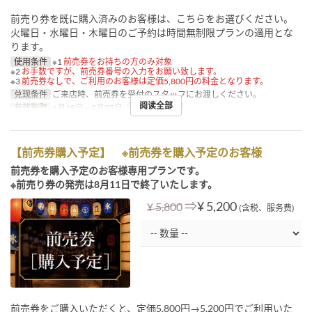
前売り券を既に購入済みのお客様は、こちらをお選びください。
火曜日・水曜日・木曜日のご予約は時間無制限プランの適用とな
ります。
使用条件
※1
前売券をお持ちの方のみ対象
※2
お手数ですが、前売券番号の入力をお願い致します。
※3
前売券なしで、ご利用のお客様は定価5,800円の料金となります。
兑现条件
ご来店時、前売券を受付のスタッフにお渡しください。
阅读全部
有效期限
6月18日 ~ 9月27日
进餐时间
晚餐
【前売券購入予定】 ※前売券を購入予定のお客様
前売券を購入予定のお客様専用プランです。
※前売り券の発売は8月11日で終了いたします。
⇒
¥ 5,200
¥ 5,800
(含税、服务费)
前売券をご購入いただくと、定価5,800円→5,200円でご利用いた