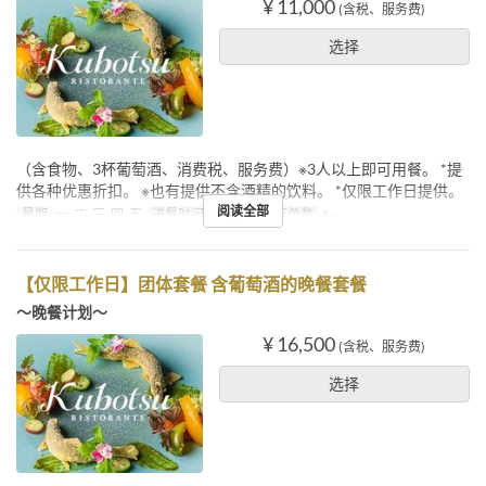
¥ 11,000
(含税、服务费)
选择
（含食物、3杯葡萄酒、消费税、服务费）※3人以上即可用餐。 *提
供各种优惠折扣。 ※也有提供不含酒精的饮料。 *仅限工作日提供。
阅读全部
星期
一, 二, 三, 四, 五
进餐时间
午餐
最大下单数
3 ~
【仅限工作日】团体套餐 含葡萄酒的晚餐套餐
～晚餐计划～
¥ 16,500
(含税、服务费)
选择