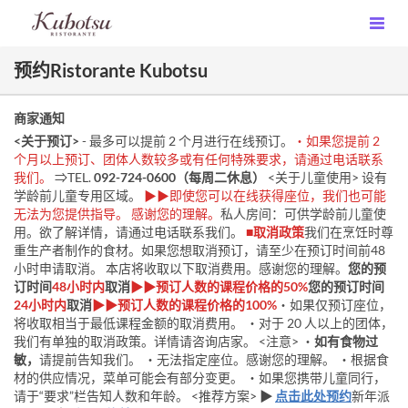
预约Ristorante Kubotsu
商家通知
<关于预订>
- 最多可以提前 2 个月进行在线预订。
・如果您提前 2
个月以上预订、团体人数较多或有任何特殊要求，请通过电话联系
我们。
⇒TEL.
092-724-0600（每周二休息）
<关于儿童使用> 设有
学龄前儿童专用区域。
▶▶即使您可以在线获得座位，我们也可能
无法为您提供指导。 感谢您的理解。
私人房间：可供学龄前儿童使
用。欲了解详情，请通过电话联系我们。
■取消政策
我们在烹饪时尊
重生产者制作的食材。如果您想取消预订，请至少在预订时间前48
小时申请取消。 本店将收取以下取消费用。感谢您的理解。
您的预
订时间
48小时内
取消
▶▶预订人数的课程价格的50%
您的预订时间
24小时内
取消
▶▶预订人数的课程价格的100%
・如果仅预订座位，
将收取相当于最低课程金额的取消费用。 ・对于 20 人以上的团体，
我们有单独的取消政策。详情请咨询店家。 <注意> ・
如有食物过
敏，
请提前告知我们。 ・无法指定座位。感谢您的理解。 ・根据食
材的供应情况，菜单可能会有部分变更。 ・如果您携带儿童同行，
请于“要求”栏告知人数和年龄。 <推荐方案>
▶
点击此处预约
新年派