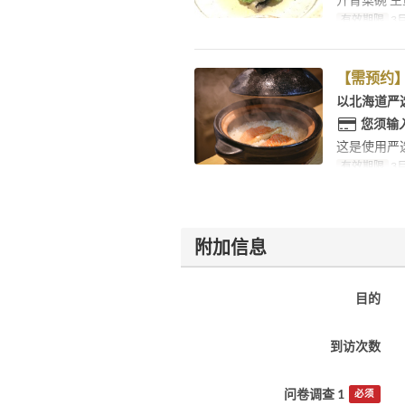
有效期限
3月
【需预约】
以北海道严
您须输
这是使用严
有效期限
3月
附加信息
目的
到访次数
问卷调查 1
必须