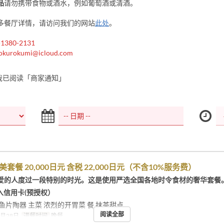
品
请勿携带食物或酒水，例如葡萄酒或清酒。
多餐厅详情，请访问我们的网站
此处
。
-1380-2131
okurokumi@icloud.com
我已阅读「商家通知」
美套餐 20,000日元 含税 22,000日元（不含10%服务费）
爱的人度过一段特别的时光。这是使用严选全国各地时令食材的奢华套餐
入信用卡(预授权）
鱼片陶器 主菜 浓烈的开胃菜 餐 抹茶甜点
阅读全部
2月28日
进餐时间
晚餐