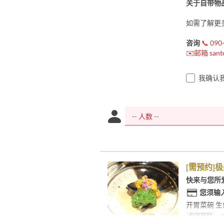
关于自带物
如需了解更
咨询
📞 090
✉️邮箱 sant
我确认
[需预约]极
快来与您所
您须输
开胃菜碗 生
有效期限
~ 