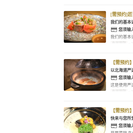
[需预约]匠
我们的基本
您须输
我们的基本
有效期限
~ 
【需预约】
以北海道严
您须输
这是使用严
有效期限
~ 
【需预约】
快来与您所
您须输
开胃菜碗 生