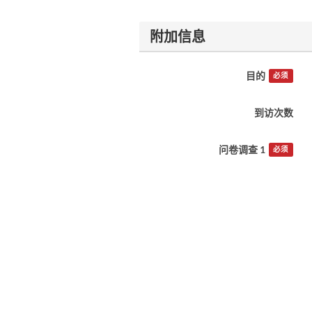
附加信息
目的
必须
到访次数
问卷调查 1
必须