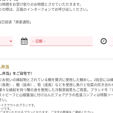
お時間をお受け取りのお時間とさせていただきます。
りの際は、正面のインターフォンでお呼び出しください。
我已阅读「商家通知」
し弁当
し弁当』をご自宅で！
りお祝いの縁起物とされている鯛を贅沢に使用した鯛めし。2段目には
（長寿）、鮑（延命）、筍（成長）などを使用し魚介と旬菜の炊き合わ
様々な縁起を持つ蟹の身を使用した冷製茶碗蒸もご用意。ブランド牛『
ストビーフと山椒醤油に付け込んだフォアグラの低温コンフィは特製ソ
さい。
テイクアウトのプランです。
ージです。
らご注文いただけるプランとなります。ご注文の数量をご選択ください。