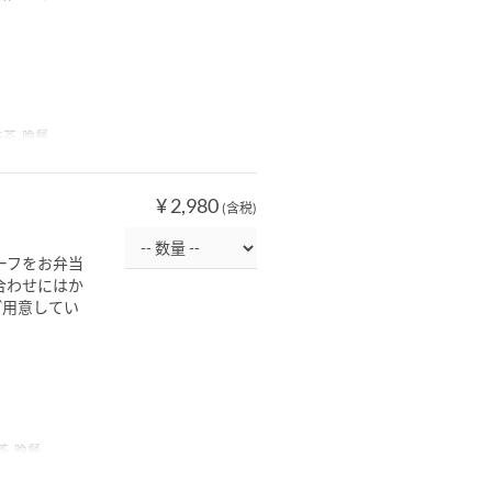
午茶, 晚餐
¥ 2,980
(含税)
ーフをお弁当
合わせにはか
ご用意してい
茶, 晚餐