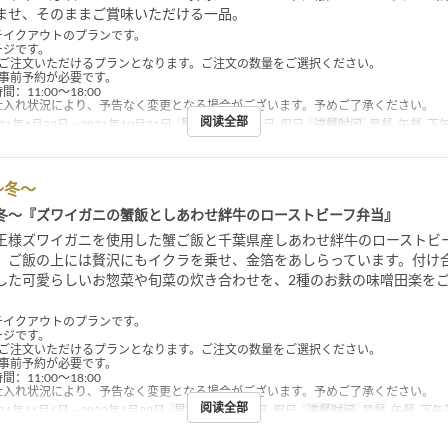
ませ、そのままご賞味いただける一品。
テイクアウトのプランです。
ージです。
らご注文いただけるプランとなります。ご注文の数量をご選択ください。
の事前予約が必要です。
：11:00～18:00
仕入れ状況により、予告なく変更となる場合がございます。予めご了承ください。
阅读全部
21年4月29日 ~ 2021年10月31日
星期
四, 五, 六, 日, 假日
进餐时间
早餐, 午餐, 下
～冬～
冬～『ズワイガニの蟹飯としあわせ絆牛のローストビーフ弁当』
王様ズワイガニを使用した蟹ご飯と千葉県産しあわせ絆牛のローストビ
。ご飯の上には贅沢にもイクラを乗せ、金箔をあしらっています。付け
した可愛らしいお惣菜や旬菜の炊き合わせを、2種のお麩の味噌田楽を
テイクアウトのプランです。
ージです。
らご注文いただけるプランとなります。ご注文の数量をご選択ください。
の事前予約が必要です。
：11:00～18:00
仕入れ状況により、予告なく変更となる場合がございます。予めご了承ください。
阅读全部
21年11月6日 ~ 2022年1月30日
星期
四, 五, 六, 日, 假日
进餐时间
早餐, 午餐, 下午