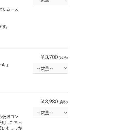
せたムース
ます。
¥ 3,700
(含税)
ーキ』
¥ 3,980
(含税)
み低温コン
使用したちら
菜にもしっか