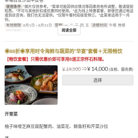
使用条件
*图片仅供参考。*菜单可能因供应情况等因素而有所调整，敬请提前
知悉。*不可与其他折扣或优惠同时使用。*此为线上特惠套餐，即使您通过电话
或到店咨询，我们也无法提供。*仅限午餐时段接受预订。*此菜单适用于一月
份。
有效期限
8月1日 ~ 8月31日
星期
一, 二, 三, 四, 五
进餐时间
午餐, 晚餐
阅读全部
座位类别
Table
◉88折◉享用时令海鲜与蔬菜的“华宴”套餐＋无限畅饮
【畅饮套餐】只需优惠价即可享用8道正宗怀石料理。
⇒
¥ 14,000
¥ 19,500
(含税、服务费)
选择
开胃菜
柚子味噌芝麻豆腐配蟹肉、油菜花、鲱鱼籽和芹菜沙拉