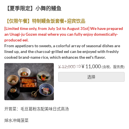
【夏季限定】小舞的鳗鱼
【仅限午餐】特制鳗鱼饭套餐+迎宾饮品
[Limited time only, from July 1st to August 31st] We have prepared
an Unagi-ju Gozen meal where you can fully enjoy domestically-
produced eel.
From appetizers to sweets, a colorful array of seasonal dishes are
lined up, and the charcoal-grilled eel can be enjoyed with freshly
cooked brand-name rice, which enhances the eel's flavor.
⇒
¥ 11,000
¥ 12,000
(含税、服务费)
选择
开胃菜：毛豆葛粉冻配美味日式高汤
焯水冲绳菠菜