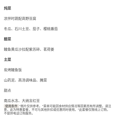
炖菜
凉拌时蔬配高野豆腐
冬瓜、石川土豆、茄子、樱桃番茄
醋菜
鳗鱼黄瓜沙拉配紫苏碎、茗荷姜
主菜
炭烤鳗鱼饭
山药泥、高汤调味品、腌菜
甜点
南瓜水冻、大纳言红豆
使用条件
*图片仅供参考。*菜单可能因食材供应情况等因素而有所调整。请注
意，此为特惠套餐，不可与其他折扣或优惠同时使用。*此套餐仅限线上订购，
不提供电话订购服务。