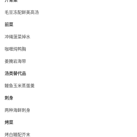
毛豆冻配鲜美高汤
前菜
冲绳菠菜焯水
咖喱炖鸭胸
姜腌岩海带
汤类替代品
鳗鱼玉米蒸蛋羹
刺身
两种海鲜刺身
烤菜
烤白鳗配芥末