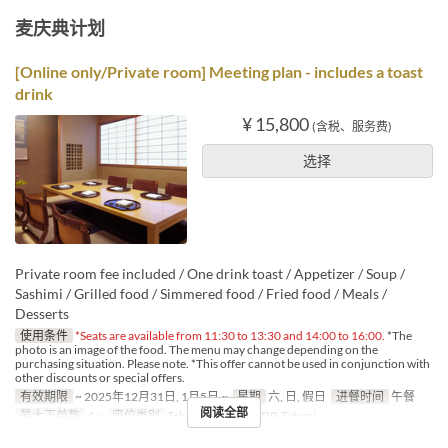
麦庆典计划
[Online only/Private room] Meeting plan - includes a toast
drink
¥ 15,800
(含税、服务费)
选择
Private room fee included / One drink toast / Appetizer / Soup /
Sashimi / Grilled food / Simmered food / Fried food / Meals /
Desserts
使用条件
*Seats are available from 11:30 to 13:30 and 14:00 to 16:00.
*The
photo is an image of the food. The menu may change depending on the
purchasing situation. Please note. *This offer cannot be used in conjunction with
other discounts or special offers.
有效期限
~ 2025年12月31日, 1月5日 ~
星期
六, 日, 假日
进餐时间
午餐
阅读全部
最大下单数
4 ~
座位类别
Table PDR, TablePDR-Tatami