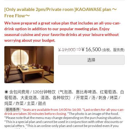
[Only available 2pm/Private room ]KAOAWASE plan ～
Free Flow～
We have prepared a great value plan that includes an all-you-can-
drink option in addition to our popular meeting plan. Enjoy
seasonal cuisine and your favorite drinks at your leisure without
worrying about your budget.
⇒
¥ 16,500
¥ 19,000
(含税、服务费)
选择
◉ 含包间费用 / 120分钟畅饮（气泡酒、惠比寿啤酒、红葡萄酒、白
葡萄酒、大麦烧酒、清酒、各种软饮） / 开胃菜 / 汤 / 刺身 / 烤菜 /
炖菜 / 炸菜 / 主菜 / 甜点
使用条件
*Seats are available from 14:00 to 16:00. *Last orders for all-you-can-
drink are taken 30 minutes before closing.
*The photo is an image of the food.
*Please note that the menu may change depending on the purchasing situation.
*This is a special plan and cannot be used in conjunction with other discounts or
special offers. *This is an online-only plan and cannot be provided even if you