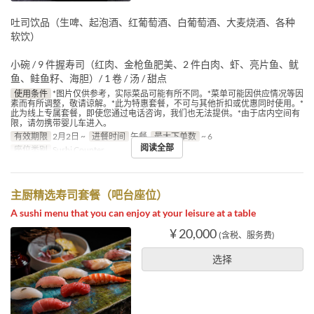
吐司饮品（生啤、起泡酒、红葡萄酒、白葡萄酒、大麦烧酒、各种
软饮）
小碗 / 9 件握寿司（红肉、金枪鱼肥美、2 件白肉、虾、亮片鱼、鱿
鱼、鲑鱼籽、海胆）/ 1 卷 / 汤 / 甜点
使用条件
*图片仅供参考，实际菜品可能有所不同。*菜单可能因供应情况等因
素而有所调整，敬请谅解。*此为特惠套餐，不可与其他折扣或优惠同时使用。*
此为线上专属套餐，即使您通过电话咨询，我们也无法提供。*由于店内空间有
限，请勿携带婴儿车进入。
有效期限
2月2日 ~
进餐时间
午餐
最大下单数
~ 6
阅读全部
座位类别
Sushi Counter
主厨精选寿司套餐（吧台座位）
A sushi menu that you can enjoy at your leisure at a table
¥ 20,000
(含税、服务费)
选择