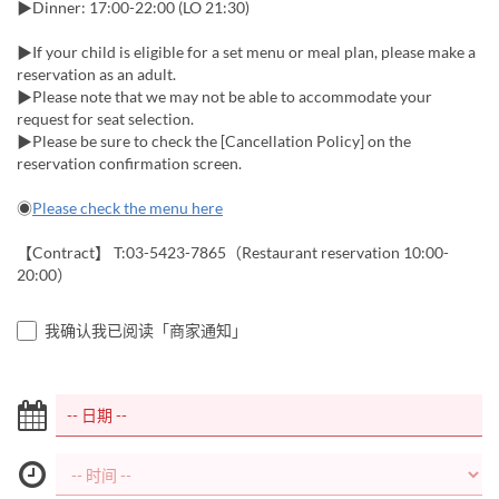
▶Dinner: 17:00-22:00 (LO 21:30)
▶If your child is eligible for a set menu or meal plan, please make a
reservation as an adult.
▶Please note that we may not be able to accommodate your
request for seat selection.
▶Please be sure to check the [Cancellation Policy] on the
reservation confirmation screen.
◉
Please check the menu here
【Contract】 T:03-5423-7865（Restaurant reservation 10:00-
20:00）
我确认我已阅读「商家通知」