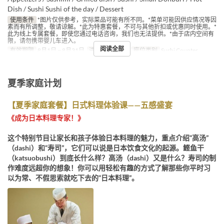
Dish / Sushi Sushi of the day / Dessert
使用条件
*图片仅供参考，实际菜品可能有所不同。*菜单可能因供应情况等因
素而有所调整，敬请谅解。*此为特惠套餐，不可与其他折扣或优惠同时使用。*
此为线上专属套餐，即使您通过电话咨询，我们也无法提供。*由于店内空间有
限，请勿携带婴儿车进入。
阅读全部
有效期限
8月1日 ~ 8月31日
进餐时间
晚餐
座位类别
Sushi Counter
夏季家庭计划
【夏季家庭套餐】日式料理体验课——五感盛宴
《成为日本料理专家！》
这个特别节目让家长和孩子体验日本料理的魅力，重点介绍“高汤”
（dashi）和“寿司”，它们可以说是日本饮食文化的起源。鲣鱼干
（katsuobushi）到底长什么样？高汤（dashi）又是什么？寿司的制
作难度远超你的想象！你可以用轻松有趣的方式了解那些你平时习
以为常、不假思索就吃下去的“日本料理”。