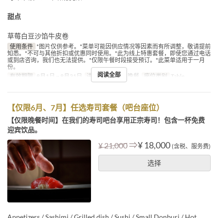
甜点
草莓白豆沙馅牛皮卷
使用条件
*图片仅供参考。*菜单可能因供应情况等因素而有所调整，敬请提前
知悉。*不可与其他折扣或优惠同时使用。*此为线上特惠套餐，即使您通过电话
或到店咨询，我们也无法提供。*仅限午餐时段接受预订。*此菜单适用于一月
份。
阅读全部
有效期限
8月1日 ~ 8月31日
进餐时间
午餐, 晚餐
座位类别
Table
【仅限6月、7月】任选寿司套餐（吧台座位）
【仅限晚餐时间】在我们的寿司吧台享用正宗寿司！包含一杯免费
迎宾饮品。
⇒
¥ 18,000
¥ 21,000
(含税、服务费)
选择
Appetizers / Sashimi / Grilled dish / Sushi / Small Donburi / Hot