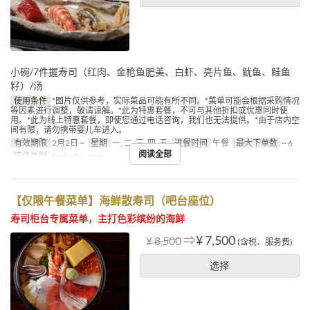
小碗/7件握寿司（红肉、金枪鱼肥美、白虾、亮片鱼、鱿鱼、鲑鱼
籽）/汤
使用条件
*图片仅供参考，实际菜品可能有所不同。*菜单可能会根据采购情况
等因素进行调整，敬请谅解。*此为特惠套餐，不可与其他折扣或优惠同时使
用。*此为线上特惠套餐，即使您通过电话咨询，我们也无法提供。*由于店内空
间有限，请勿携带婴儿车进入。
有效期限
2月2日 ~
星期
一, 二, 三, 四, 五
进餐时间
午餐
最大下单数
~ 6
阅读全部
座位类别
Sushi Counter
【仅限午餐菜单】海鲜散寿司（吧台座位）
寿司柜台专属菜单，主打色彩缤纷的海鲜
⇒
¥ 7,500
¥ 8,500
(含税、服务费)
选择