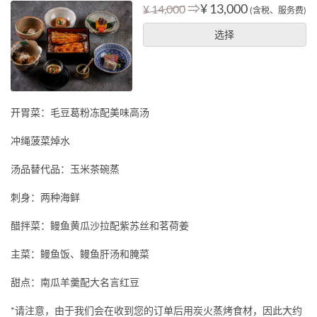
⇒
¥ 13,000
¥ 14,000
(含税、服务费)
选择
开胃菜：毛豆葛粉冻配美味高汤
冲绳菠菜焯水
汤品替代品：玉米茶碗蒸
刺身：两种海鲜
醋拌菜：鳗鱼黄瓜沙拉配紫苏丝和茗荷姜
主菜：鳗鱼饭、鳗鱼肝汤和腌菜
甜点：南瓜羊羹配大名言红豆
*请注意，由于我们会在收到您的订单后用炭火蒸烤食材，因此大约