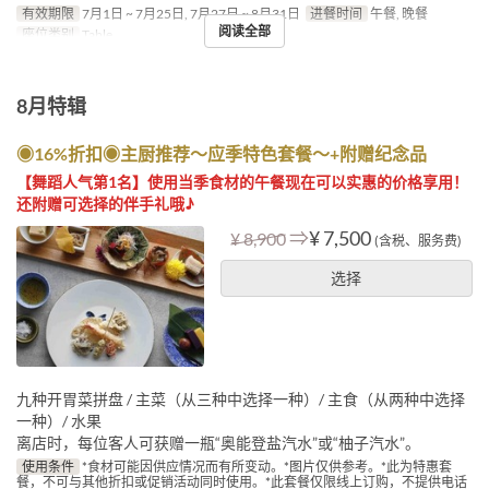
有效期限
7月1日 ~ 7月25日, 7月27日 ~ 8月31日
进餐时间
午餐, 晚餐
阅读全部
座位类别
Table
8月特辑
◉16%折扣◉主厨推荐～应季特色套餐～+附赠纪念品
【舞蹈人气第1名】使用当季食材的午餐现在可以实惠的价格享用！
还附赠可选择的伴手礼哦♪
⇒
¥ 7,500
¥ 8,900
(含税、服务费)
选择
九种开胃菜拼盘 / 主菜（从三种中选择一种）/ 主食（从两种中选择
一种）/ 水果
离店时，每位客人可获赠一瓶“奥能登盐汽水”或“柚子汽水”。
使用条件
*食材可能因供应情况而有所变动。*图片仅供参考。*此为特惠套
餐，不可与其他折扣或促销活动同时使用。*此套餐仅限线上订购，不提供电话