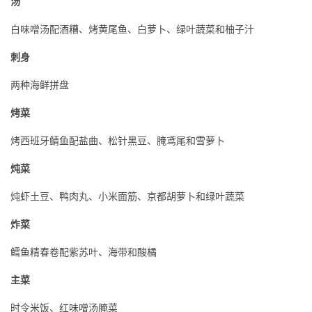
汤
白味噌汤配酒糟、烤黄尾鱼、白萝卜、绿叶蔬菜和柚子汁
刺身
两种海鲜拼盘
烤菜
烤西班牙鲭鱼配盐曲、松针黑豆、腌鸢尾和雪萝卜
炖菜
炖虾土豆、鸭肉丸、小米面筋、京都胡萝卜和绿叶蔬菜
炸菜
鳕鱼精春卷配紫苏叶、海带和酸橘
主菜
时令米饭、红味噌汤腌菜