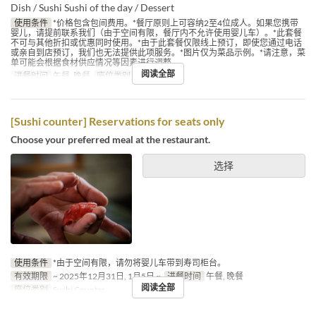
Dish / Sushi Sushi of the day / Dessert
使用条件
*价格包含包间费用。*餐厅原则上可容纳2至4位成人。如果您携带
婴儿，请提前联系我们（由于空间有限，餐厅内不允许使用婴儿车）。*此套餐
不可与其他折扣或优惠同时使用。*由于此套餐仅限线上预订，即使您通过电话
或亲自到店预订，我们也无法提供此项服务。*图片仅为菜品示例。*请注意，菜
单可能会根据食材供应情况等因素进行调整。
阅读全部
进餐时间
午餐, 晚餐
座位类别
寿司個室
[Sushi counter] Reservations for seats only
Choose your preferred meal at the restaurant.
选择
使用条件
*由于空间有限，请勿将婴儿车带到寿司柜台。
有效期限
~ 2025年12月31日, 1月5日 ~
进餐时间
午餐, 晚餐
阅读全部
座位类别
Sushi Counter