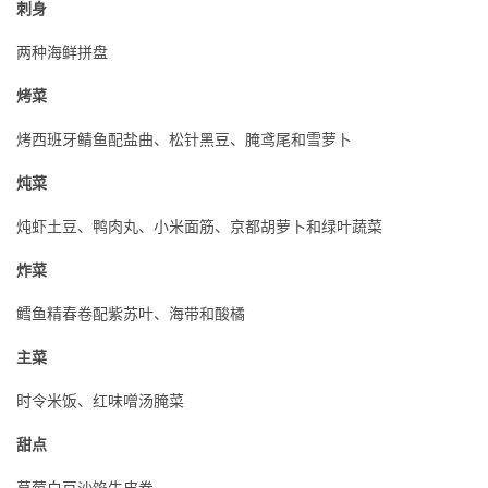
刺身
两种海鲜拼盘
烤菜
烤西班牙鲭鱼配盐曲、松针黑豆、腌鸢尾和雪萝卜
炖菜
炖虾土豆、鸭肉丸、小米面筋、京都胡萝卜和绿叶蔬菜
炸菜
鳕鱼精春卷配紫苏叶、海带和酸橘
主菜
时令米饭、红味噌汤腌菜
甜点
草莓白豆沙馅牛皮卷