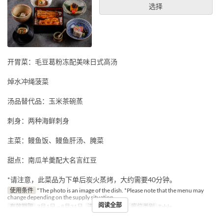
选择
开胃菜：毛豆葛粉冻配美味日式高汤
焯水冲绳菠菜
汤品替代品：玉米茶碗蒸
刺身：两种海鲜刺身
主菜：鳗鱼饭、鳗鱼肝汤、腌菜
甜点：南瓜羊羹配大名言红豆
*请注意，此菜品为下单后炭火蒸烤，大约需要40分钟。
使用条件
*The photo is an image of the dish. *Please note that the menu may
change depending on the supply situation.
阅读全部
有效期限
7月1日 ~ 8月31日
进餐时间
午餐
座位类别
Table