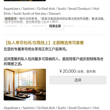
Appetizers / Sashimi / Grilled dish / Sushi / Small Donburi / Hot
Dish / Sushi Sushi of the day / Dessert
使用条件
*图片仅供参考。*菜单可能因食材供应情况而有所调整，敬请谅解。
*由于空间有限，请勿携带婴儿车进入餐厅。
阅读全部
有效期限
1月5日 ~
进餐时间
午餐, 晚餐
座位类别
Sushi Counter
【私人寿司包间/仅限线上】主厨精选寿司套餐
在您的专属寿司吧台享用正宗江户前寿司。
这间宽敞的私人包间最多可容纳四人，是招待客户或庆祝特殊场合
的理想之选。
¥ 20,000
(含税、服务费)
选择
Appetizers / Sashimi / Grilled dish / Sushi / Small Donburi / Hot