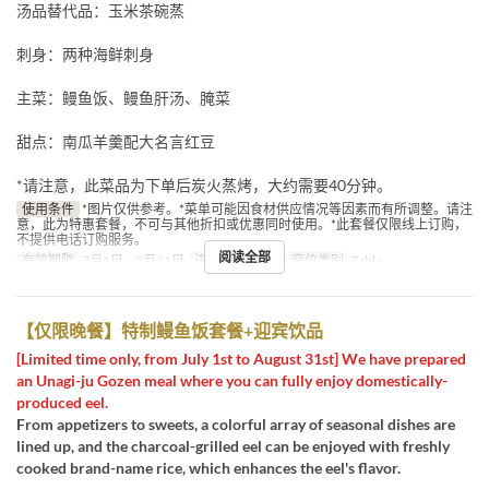
汤品替代品：玉米茶碗蒸
刺身：两种海鲜刺身
主菜：鳗鱼饭、鳗鱼肝汤、腌菜
甜点：南瓜羊羹配大名言红豆
*请注意，此菜品为下单后炭火蒸烤，大约需要40分钟。
使用条件
*图片仅供参考。*菜单可能因食材供应情况等因素而有所调整。请注
意，此为特惠套餐，不可与其他折扣或优惠同时使用。*此套餐仅限线上订购，
不提供电话订购服务。
阅读全部
有效期限
7月1日 ~ 8月31日
进餐时间
午餐
座位类别
Table
【仅限晚餐】特制鳗鱼饭套餐+迎宾饮品
[Limited time only, from July 1st to August 31st] We have prepared
an Unagi-ju Gozen meal where you can fully enjoy domestically-
produced eel.
From appetizers to sweets, a colorful array of seasonal dishes are
lined up, and the charcoal-grilled eel can be enjoyed with freshly
cooked brand-name rice, which enhances the eel's flavor.