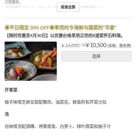
订购服务。
阅读全部
有效期限
8月1日 ~ 8月31日
进餐时间
午餐
座位类别
Table
◉平日限定 30% OFF◉享用时令海鲜与蔬菜的“华宴”
【限时优惠至4月30日】以优惠价格享用正宗的8道菜怀石料理。
⇒
¥ 10,500
¥ 15,000
(含税、服务费)
选择
开胃菜
柚子味噌芝麻豆腐配蟹肉、油菜花、鲱鱼籽和芹菜沙拉
汤
白味噌汤配酒糟、烤黄尾鱼、白萝卜、绿叶蔬菜和柚子汁