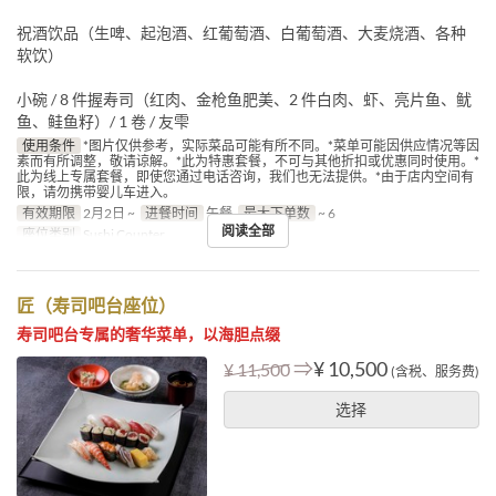
祝酒饮品（生啤、起泡酒、红葡萄酒、白葡萄酒、大麦烧酒、各种
软饮）
小碗 / 8 件握寿司（红肉、金枪鱼肥美、2 件白肉、虾、亮片鱼、鱿
鱼、鲑鱼籽）/ 1 卷 / 友雫
使用条件
*图片仅供参考，实际菜品可能有所不同。*菜单可能因供应情况等因
素而有所调整，敬请谅解。*此为特惠套餐，不可与其他折扣或优惠同时使用。*
此为线上专属套餐，即使您通过电话咨询，我们也无法提供。*由于店内空间有
限，请勿携带婴儿车进入。
有效期限
2月2日 ~
进餐时间
午餐
最大下单数
~ 6
阅读全部
座位类别
Sushi Counter
匠（寿司吧台座位）
寿司吧台专属的奢华菜单，以海胆点缀
⇒
¥ 10,500
¥ 11,500
(含税、服务费)
选择