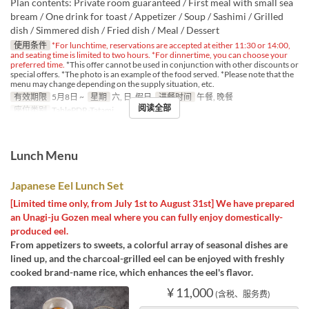
Plan contents: Private room guaranteed / First meal with small sea
bream / One drink for toast / Appetizer / Soup / Sashimi / Grilled
dish / Simmered dish / Fried dish / Meal / Dessert
使用条件
*For lunchtime, reservations are accepted at either 11:30 or 14:00,
and seating time is limited to two hours. *For dinnertime, you can choose your
preferred time.
*This offer cannot be used in conjunction with other discounts or
special offers. *The photo is an example of the food served. *Please note that the
menu may change depending on the supply situation, etc.
有效期限
5月8日 ~
星期
六, 日, 假日
进餐时间
午餐, 晚餐
阅读全部
座位类别
TablePDR-Tatami
Lunch Menu
Japanese Eel Lunch Set
[Limited time only, from July 1st to August 31st] We have prepared
an Unagi-ju Gozen meal where you can fully enjoy domestically-
produced eel.
From appetizers to sweets, a colorful array of seasonal dishes are
lined up, and the charcoal-grilled eel can be enjoyed with freshly
cooked brand-name rice, which enhances the eel's flavor.
¥ 11,000
(含税、服务费)