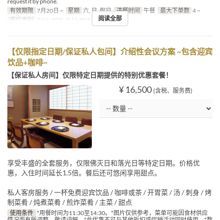
request it by phone.
有效期限
7月20日 ~
星期
六, 日, 假日
进餐时间
午餐
最大下单数
4 ~
阅读全部
座位类别
Table PDR, TablePDR-Tatami
【仅限指定日期/保证私人包间】介绍性会议方案 ~包含迎宾
饮品+咖啡~
【保证私人房间】仅限特定日期提供的特别优惠套餐！
¥ 16,500
(含税、服务费)
享受丰盛的全套服务，仅限佛灭日和落光日等特定日期。价格优
惠，入住时间延长1.5倍。餐后还可悠闲享用甜点。
私人客房服务 / 一杯免费迎宾饮品 / 咖啡或茶 / 开胃菜 / 汤 / 刺身 / 烤
制菜肴 / 炖煮菜肴 / 煎炸菜肴 / 主菜 / 甜点
使用条件
*用餐时间为11:30至14:30。*图片仅供参考，菜单可能因食材供应
情况而有所调整，敬请谅解。*此优惠不可与其他折扣或促销活动同时使用。*数