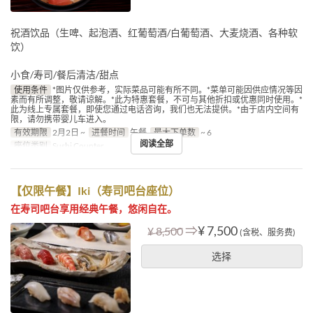
祝酒饮品（生啤、起泡酒、红葡萄酒/白葡萄酒、大麦烧酒、各种软
饮）
小食/寿司/餐后清洁/甜点
使用条件
*图片仅供参考，实际菜品可能有所不同。*菜单可能因供应情况等因
素而有所调整，敬请谅解。*此为特惠套餐，不可与其他折扣或优惠同时使用。*
此为线上专属套餐，即使您通过电话咨询，我们也无法提供。*由于店内空间有
限，请勿携带婴儿车进入。
有效期限
2月2日 ~
进餐时间
午餐
最大下单数
~ 6
阅读全部
座位类别
Sushi Counter
【仅限午餐】Iki（寿司吧台座位）
在寿司吧台享用经典午餐，悠闲自在。
⇒
¥ 7,500
¥ 8,500
(含税、服务费)
选择