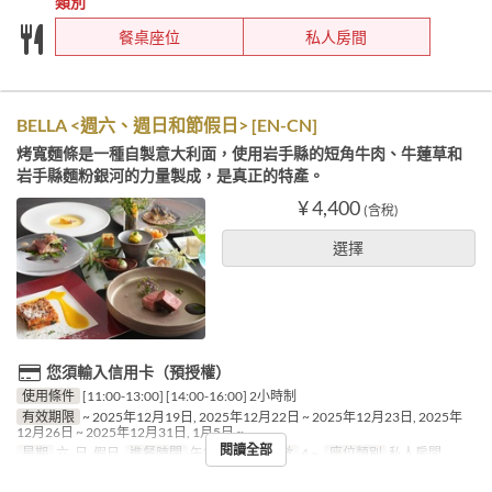
類別
餐桌座位
私人房間
BELLA <週六、週日和節假日> [EN-CN]
烤寬麵條是一種自製意大利面，使用岩手縣的短角牛肉、牛蓮草和
岩手縣麵粉銀河的力量製成，是真正的特產。
¥ 4,400
(含稅)
選擇
您須輸入信用卡（預授權）
使用條件
[11:00-13:00] [14:00-16:00] 2小時制
有效期限
~ 2025年12月19日, 2025年12月22日 ~ 2025年12月23日, 2025年
12月26日 ~ 2025年12月31日, 1月5日 ~
閱讀全部
星期
六, 日, 假日
進餐時間
午餐
最大下單數
4 ~
座位類別
私人房間