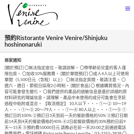
預約Ristorante Venire Venire/Shinjuku
hoshinonaruki
商家通知
[關於預訂] 〇無法指定座位，敬請諒解。 〇帶學齡前兒童的客人僅
限包房。 〇加收10%服務費。 [關於單間預訂] 〇成人4人以上可使用
單間（5,500日元（含稅）以上） 〇無法指定房間，敬請注意。 〇
週六、週日、節假日採用2小時制。 [關於食品] 〇 根據購買情況，內
容可能會發生變化。 〇我們提供的產品的過敏信息是基於詳細的原
材料研究的理論信息。請理解，產品中未使用的成分可能會在烹飪
過程中粘附或混合。 【取消規定】 10人以下・・・①～② 10～19
人・・・①～③ 20～79人・・・①～④ 80人以上・・・①～⑤ ①
預訂日的100% ②預訂日3天到前一天的餐飲價格的50% ③預訂日期
前14天到4天的餐飲價格的40% ④2日起餐飲價格的30%預約日前9
天～15天 ⑤預約費50000日元 請務必在前一天20:00之前通過電話
聯繫我們。電話號碼 Ristorante Benny Levnille：03-3355-3838 〇