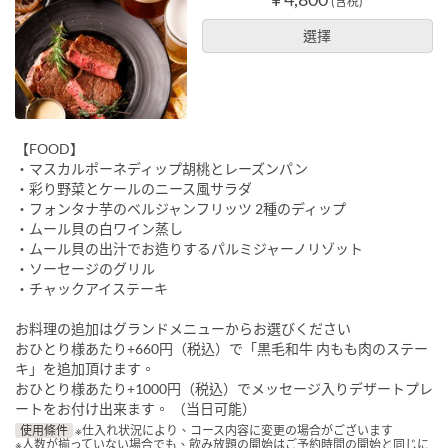
(含稅)
選擇
【FOOD】
・マスカルポーネディップ胡桃とレーズンパン
・彩り野菜とケールのニース風サラダ
・フォンタナ芋のベルジャンフリッツ 2種のディップ
・ムール貝の白ワイン蒸し
・ムール貝の出汁でお造りするパルミジャーノリゾット
・ソーセージのグリル
・チャックアイステーキ
お料理の追加はグランドメニューからお選びください
おひとり様あたり+660円（税込）で「黒毛和牛 内もも肉のステー
キ」を追加頂けます。
おひとり様あたり+1000円（税込）でメッセージ入りデザートプレ
ートをお付け出来ます。 （当日可能）
使用條件
※仕入れ状況により、コース内容に変更の場合がございます
※人数が揃っていない場合でも、飲み放題の開始はご予約時間の開始と同じに