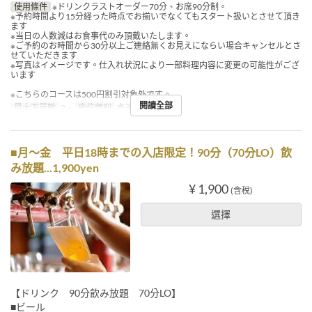
使用條件
※ドリンクラストオーダー70分、お席90分制。
※予約時間より15分経った時点でお揃いでなくてもスタート扱いとさせて頂き
ます
※当日の人数減はお食事代のみ頂戴いたします。
※ご予約のお時間から30分以上ご連絡無くお見えにならい場合キャンセルとさ
せていただきます
※写真はイメージです。仕入れ状況により一部料理内容に変更の可能性がござ
います
※こちらのコースは500円割引対象外です。
閱讀全部
最大下單數
2 ~
座位類別
桌子, 櫃檯
■月〜金 平日18時までの入店限定！90分（70分LO）飲
み放題...1,900yen
¥ 1,900
(含稅)
選擇
【ドリンク 90分飲み放題 70分LO】
■ビール