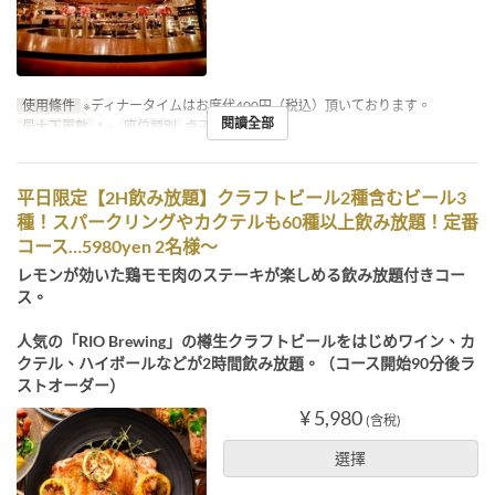
使用條件
※ディナータイムはお席代400円（税込）頂いております。
閱讀全部
最大下單數
1 ~
座位類別
桌子, 櫃檯
平日限定【2H飲み放題】クラフトビール2種含むビール3
種！スパークリングやカクテルも60種以上飲み放題！定番
コース…5980yen 2名様～
レモンが効いた鶏モモ肉のステーキが楽しめる飲み放題付きコー
ス。
人気の「RIO Brewing」の樽生クラフトビールをはじめワイン、カ
クテル、ハイボールなどが2時間飲み放題。（コース開始90分後ラ
ストオーダー）
¥ 5,980
(含稅)
選擇