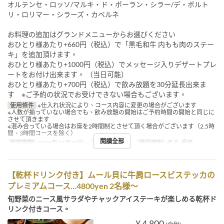
オルテンセ・ロッソ/マルキ・ド・ポーラン・シラー/デ・ボルト
リ・ロリマー・シラーズ・カベルネ
お料理の追加はグランドメニューからお選びください
おひとり様あたり+660円（税込）で「黒毛和牛 内もも肉のステー
キ」を追加頂けます。
おひとり様あたり+1000円（税込）でメッセージ入りデザートプレ
ートをお付け出来ます。 （当日可能）
おひとり様あたり+700円（税込）で飲み放題を30分延長出来ま
す ※ご予約の状況でお受けできない場合もございます。
使用條件
※仕入れ状況により、コース内容に変更の場合がございます
※人数が揃っていない場合でも、飲み放題の開始はご予約時間の開始と同じに
させて頂きます
※混み合っている場合はお席を2時間制とさせて頂く場合がございます（2.5時
間、3時間コースを除く）
閱讀全部
有效期限
2025年12月27日 ~
最大下單數
2 ~
座位類別
桌子, 櫃檯
【乾杯ドリンク付き】ムール貝に牛肩ロースビステッカの
プレミアムコース…4800yen 2名様～
旬野菜のニース風サラダやチャックアイステーキが楽しめる乾杯ド
リンク付きコース。
¥ 4,800