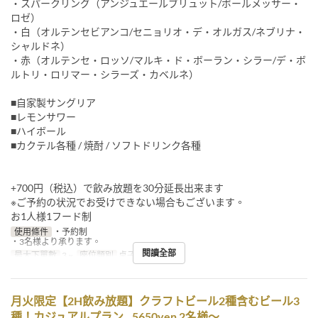
・スパークリング（アンジュエールブリュット/ポールメッサー・
ロゼ）
・白（オルテンセビアンコ/セニョリオ・デ・オルガス/ネブリナ・
シャルドネ）
・赤（オルテンセ・ロッソ/マルキ・ド・ボーラン・シラー/デ・ボ
ルトリ・ロリマー・シラーズ・カベルネ）
■自家製サングリア
■レモンサワー
■ハイボール
■カクテル各種 / 焼酎 / ソフトドリンク各種
+700円（税込）で飲み放題を30分延長出来ます
※ご予約の状況でお受けできない場合もございます。
お1人様1フード制
使用條件
・予約制
・3名様より承ります。
閱讀全部
最大下單數
3 ~
座位類別
桌子, 櫃檯
月火限定【2H飲み放題】クラフトビール2種含むビール3
種！カジュアルプラン…5650yen 2名様～