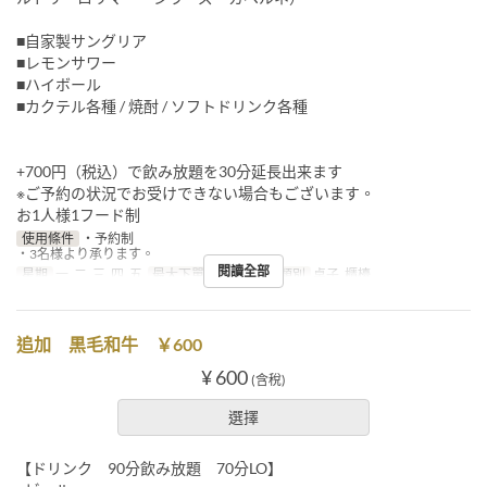
■自家製サングリア
■レモンサワー
■ハイボール
■カクテル各種 / 焼酎 / ソフトドリンク各種
+700円（税込）で飲み放題を30分延長出来ます
※ご予約の状況でお受けできない場合もございます。
お1人様1フード制
使用條件
・予約制
・3名様より承ります。
閱讀全部
星期
一, 二, 三, 四, 五
最大下單數
3 ~
座位類別
桌子, 櫃檯
追加 黒毛和牛 ￥600
¥ 600
(含稅)
選擇
【ドリンク 90分飲み放題 70分LO】