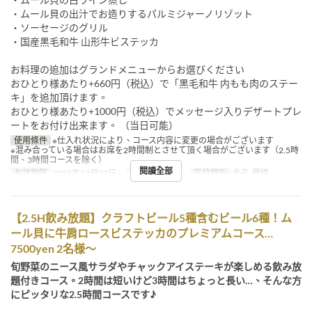
・ムール貝の出汁でお造りするパルミジャーノリゾット
・ソーセージのグリル
・国産黒毛和牛 山形牛ビステッカ
お料理の追加はグランドメニューからお選びください
おひとり様あたり+660円（税込）で「黒毛和牛 内もも肉のステー
キ」を追加頂けます。
おひとり様あたり+1000円（税込）でメッセージ入りデザートプレ
ートをお付け出来ます。 （当日可能）
使用條件
※仕入れ状況により、コース内容に変更の場合がございます
※混み合っている場合はお席を2時間制とさせて頂く場合がございます（2.5時
間、3時間コースを除く）
閱讀全部
有效期限
2025年12月27日 ~
最大下單數
2 ~
座位類別
桌子, 櫃檯
【2.5H飲み放題】クラフトビール5種含むビール6種！ム
ール貝に牛肩ロースビステッカのプレミアムコース…
7500yen 2名様～
旬野菜のニース風サラダやチャックアイステーキが楽しめる飲み放
題付きコース。2時間は短いけど3時間はちょっと長い…、そんな方
にピッタリな2.5時間コースです♪