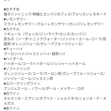
■おすすめ
柚子ジントニック/林檎とカンパリのフィズ/アメリカンレモネード
■レモンサワー
ドライレモンサワー /ブルーレモンサワー/カンパリレモンサワー
■カクテル
リキュール（ウォッカ/ジン/ライチ/カシス/カンパリ）
割もの（ソーダ/トニックウォーター/ジンジャーエール /コーラ/烏
龍茶/オレンジジュース/グレープフルーツジュース）
■チューハイ
ウーロンハイ/ジャスミンハイ/ 緑茶ハイ
■ハイボール
ハイボール/コークハイボール/ジンジャーハイボール
■ソフトドリンク
オレンジジュース/コーラ/ウーロン茶/グレープフルーツジュース/
ジンジャーエール/ジャスミン茶
■スパークリングワイン
アンジュエール・ノワール/ポール・メッサー・ロゼ
■白ワイン
オルテンセ・ビアンコ/ネブリナ・シャルドネ/セニョリオ・デ・オ
ルガス
■赤ワイン