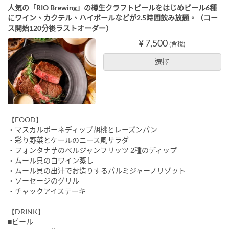
人気の「RIO Brewing」の樽生クラフトビールをはじめビール6種
にワイン、カクテル、ハイボールなどが2.5時間飲み放題。（コー
ス開始120分後ラストオーダー）
¥ 7,500
(含稅)
選擇
【FOOD】
・マスカルポーネディップ胡桃とレーズンパン
・彩り野菜とケールのニース風サラダ
・フォンタナ芋のベルジャンフリッツ 2種のディップ
・ムール貝の白ワイン蒸し
・ムール貝の出汁でお造りするパルミジャーノリゾット
・ソーセージのグリル
・チャックアイステーキ
【DRINK】
■ビール