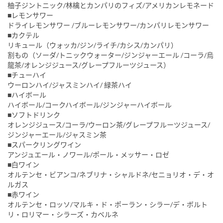
柚子ジントニック/林檎とカンパリのフィズ/アメリカンレモネード
■レモンサワー
ドライレモンサワー /ブルーレモンサワー/カンパリレモンサワー
■カクテル
リキュール（ウォッカ/ジン/ライチ/カシス/カンパリ）
割もの（ソーダ/トニックウォーター/ジンジャーエール /コーラ/烏
龍茶/オレンジジュース/グレープフルーツジュース）
■チューハイ
ウーロンハイ/ジャスミンハイ/ 緑茶ハイ
■ハイボール
ハイボール/コークハイボール/ジンジャーハイボール
■ソフトドリンク
オレンジジュース/コーラ/ウーロン茶/グレープフルーツジュース/
ジンジャーエール/ジャスミン茶
■スパークリングワイン
アンジュエール・ノワール/ポール・メッサー・ロゼ
■白ワイン
オルテンセ・ビアンコ/ネブリナ・シャルドネ/セニョリオ・デ・オ
ルガス
■赤ワイン
オルテンセ・ロッソ/マルキ・ド・ポーラン・シラー/デ・ボルト
リ・ロリマー・シラーズ・カベルネ