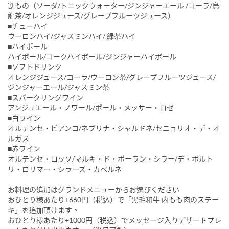
割もの（ソーダ/トニックウォーター/ジンジャーエール /コーラ/烏
龍茶/オレンジジュース/グレープフルーツジュース）
■チューハイ
ウーロンハイ/ジャスミンハイ/ 緑茶ハイ
■ハイボール
ハイボール/コークハイボール/ジンジャーハイボール
■ソフトドリンク
オレンジジュース/コーラ/ウーロン茶/グレープフルーツジュース/
ジンジャーエール/ジャスミン茶
■スパークリングワイン
アンジュエール・ノワール/ポール・メッサー・ロゼ
■白ワイン
オルテンセ・ビアンコ/ネブリナ・シャルドネ/セニョリオ・デ・オ
ルガス
■赤ワイン
オルテンセ・ロッソ/マルキ・ド・ポーラン・シラー/デ・ボルト
リ・ロリマー・シラーズ・カベルネ
お料理の追加はグランドメニューからお選びください
おひとり様あたり+660円（税込）で「黒毛和牛 内もも肉のステー
キ」を追加頂けます。
おひとり様あたり+1000円（税込）でメッセージ入りデザートプレ