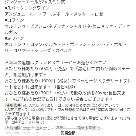
ジンジャーエール/ジャスミン茶
■スパークリングワイン
アンジュエール・ノワール/ポール・メッサー・ロゼ
■白ワイン
オルテンセ・ビアンコ/ネブリナ・シャルドネ/セニョリオ・デ・オ
ルガス
■赤ワイン
オルテンセ・ロッソ/マルキ・ド・ポーラン・シラー/デ・ボルト
リ・ロリマー・シラーズ・カベルネ
お料理の追加はグランドメニューからお選びください
おひとり様あたり+660円（税込）で「黒毛和牛 内もも肉のステー
キ」を追加頂けます。
おひとり様あたり+1000円（税込）でメッセージ入りデザートプレ
ートをお付け出来ます。 （当日可能）
おひとり様あたり+700円（税込）で飲み放題を30分延長出来ま
す ※ご予約の状況でお受けできない場合もございます。
使用條件
※仕入れ状況により、コース内容に変更の場合がございます
※人数が揃っていない場合でも、飲み放題の開始はご予約時間の開始と同じに
させて頂きます
※混み合っている場合はお席を2時間制とさせて頂く場合がございます（2.5時
間、3時間コースを除く）
有效期限
2025年12月27日 ~
星期
一, 二
最大下單數
2 ~
閱讀全部
座位類別
桌子, 櫃檯