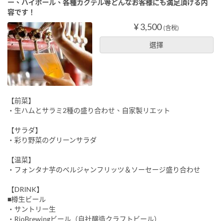
ー、ハイボール、各種カクテル等どんなお客様にも満足頂ける内
容です！
¥ 3,500
(含稅)
選擇
【前菜】
・生ハムとサラミ2種の盛り合わせ、自家製リエット
【サラダ】
・彩り野菜のグリーンサラダ
【温菜】
・フォンタナ芋のベルジャンフリッツ＆ソーセージ盛り合わせ
【DRINK】
■樽生ビール
・サントリー生
・RioBrewingビール（自社醸造クラフトビール）