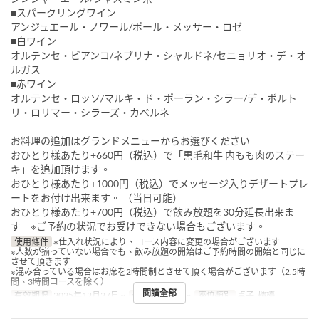
■スパークリングワイン
アンジュエール・ノワール/ポール・メッサー・ロゼ
■白ワイン
オルテンセ・ビアンコ/ネブリナ・シャルドネ/セニョリオ・デ・オ
ルガス
■赤ワイン
オルテンセ・ロッソ/マルキ・ド・ポーラン・シラー/デ・ボルト
リ・ロリマー・シラーズ・カベルネ
お料理の追加はグランドメニューからお選びください
おひとり様あたり+660円（税込）で「黒毛和牛 内もも肉のステー
キ」を追加頂けます。
おひとり様あたり+1000円（税込）でメッセージ入りデザートプレ
ートをお付け出来ます。 （当日可能）
おひとり様あたり+700円（税込）で飲み放題を30分延長出来ま
す ※ご予約の状況でお受けできない場合もございます。
使用條件
※仕入れ状況により、コース内容に変更の場合がございます
※人数が揃っていない場合でも、飲み放題の開始はご予約時間の開始と同じに
させて頂きます
※混み合っている場合はお席を2時間制とさせて頂く場合がございます（2.5時
間、3時間コースを除く）
閱讀全部
有效期限
2025年12月27日 ~
最大下單數
2 ~
座位類別
桌子, 櫃檯