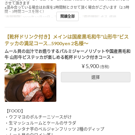
させて頂きます
※混み合っている場合はお席を2時間制とさせて頂く場合がございます（2.5時
間、3時間コースを除く）
閱讀全部
有效期限
2025年12月27日 ~
最大下單數
2 ~
座位類別
桌子, 櫃檯
【乾杯ドリンク付き】メインは国産黒毛和牛”山形牛”ビス
テッカの満足コース…5900yen 2名様～
ムール貝の出汁でお造りするパルミジャーノリゾットや国産黒毛和
牛 山形牛ビステッカが楽しめる乾杯ドリンク付きコース。
¥ 5,900
(含稅)
選擇
【FOOD】
・ウフマヨのポルチーニソースがけ
・生マッシュルームとケールのサラダ
・フォンタナ芋のベルジャンフリッツ 2種のディップ
・ムール貝の白ワイン蒸し