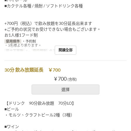
■カクテル各種 / 焼酎 / ソフトドリンク各種
+700円（税込）で飲み放題を30分延長出来ます
※ご予約の状況でお受けできない場合もございます。
お1人様1フード制
使用條件
・予約制
・3名様より承ります。
閱讀全部
最大下單數
3 ~
座位類別
桌子, 櫃檯
30分 飲み放題延長 ￥700
¥ 700
(含稅)
選擇
【ドリンク 90分飲み放題 70分LO】
■ビール
・モルツ、クラフトビール2種（3種）
■ワイン