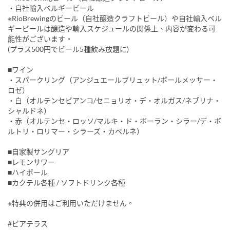
・自社輸入ベルギービール
※RioBrewingのビール（自社醸造クラフトビール）や自社輸入ベル
ギービールは醸造や輸入スケジュールの関係上、内容が変わる可
能性がございます。
(プラス500円でビール5種飲み放題に)
■ワイン
・スパークリング（アンジュエールブリュット/ポールメッサー・
ロゼ）
・白（オルテンセビアンコ/セニョリオ・デ・オルガス/ネブリナ・
シャルドネ）
・赤（オルテンセ・ロッソ/マルキ・ド・ボーラン・シラー/デ・ボ
ルトリ・ロリマー・シラーズ・カベルネ）
■自家製サングリア
■レモンサワー
■ハイボール
■カクテル各種 / ソフトドリンク各種
※特典の併用はご利用いただけません。
#ビアテラス