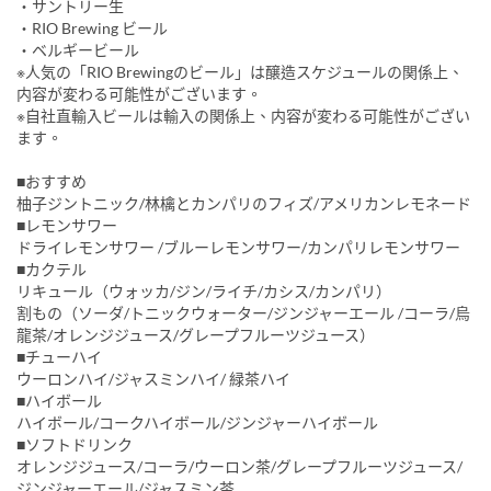
・サントリー生
・RIO Brewing ビール
・ベルギービール
※人気の「RIO Brewingのビール」は醸造スケジュールの関係上、
内容が変わる可能性がございます。
※自社直輸入ビールは輸入の関係上、内容が変わる可能性がござい
ます。
■おすすめ
柚子ジントニック/林檎とカンパリのフィズ/アメリカンレモネード
■レモンサワー
ドライレモンサワー /ブルーレモンサワー/カンパリレモンサワー
■カクテル
リキュール（ウォッカ/ジン/ライチ/カシス/カンパリ）
割もの（ソーダ/トニックウォーター/ジンジャーエール /コーラ/烏
龍茶/オレンジジュース/グレープフルーツジュース）
■チューハイ
ウーロンハイ/ジャスミンハイ/ 緑茶ハイ
■ハイボール
ハイボール/コークハイボール/ジンジャーハイボール
■ソフトドリンク
オレンジジュース/コーラ/ウーロン茶/グレープフルーツジュース/
ジンジャーエール/ジャスミン茶