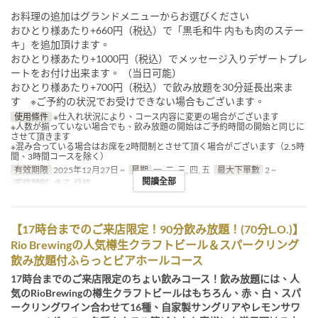
お料理の追加はグランドメニューからお選びください
おひとり様あたり+660円（税込）で「黒毛和牛 内もも肉のステー
キ」を追加頂けます。
おひとり様あたり+1000円（税込）でメッセージ入りデザートプレ
ートをお付け出来ます。 （当日可能）
おひとり様あたり+700円（税込）で飲み放題を30分延長出来ま
す ※ご予約の状況でお受けできない場合もございます。
使用條件
※仕入れ状況により、コース内容に変更の場合がございます
※人数が揃っていない場合でも、飲み放題の開始はご予約時間の開始と同じに
させて頂きます
※混み合っている場合はお席を2時間制とさせて頂く場合がございます（2.5時
間、3時間コースを除く）
有效期限
2025年12月27日 ~
星期
一, 二, 三, 四, 五
最大下單數
2 ~
閱讀全部
座位類別
桌子, 櫃檯
【17時台までのご来店限定！90分飲み放題！(70分L.O.)】
Rio Brewingの人気樽生クラフトビール＆スパークリング
飲み放題付ふらっとビアホールコース
17時台までのご来店限定のちょい飲みコース！飲み放題には、人
気のRioBrewingの樽生クラフトビールはもちろん、赤、白、スパ
ークリングワイン合わせて16種、自家製サングリアやレモンサワ