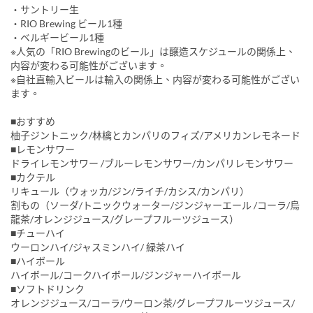
・サントリー生
・RIO Brewing ビール1種
・ベルギービール1種
※人気の「RIO Brewingのビール」は醸造スケジュールの関係上、
内容が変わる可能性がございます。
※自社直輸入ビールは輸入の関係上、内容が変わる可能性がござい
ます。
■おすすめ
柚子ジントニック/林檎とカンパリのフィズ/アメリカンレモネード
■レモンサワー
ドライレモンサワー /ブルーレモンサワー/カンパリレモンサワー
■カクテル
リキュール（ウォッカ/ジン/ライチ/カシス/カンパリ）
割もの（ソーダ/トニックウォーター/ジンジャーエール /コーラ/烏
龍茶/オレンジジュース/グレープフルーツジュース）
■チューハイ
ウーロンハイ/ジャスミンハイ/ 緑茶ハイ
■ハイボール
ハイボール/コークハイボール/ジンジャーハイボール
■ソフトドリンク
オレンジジュース/コーラ/ウーロン茶/グレープフルーツジュース/