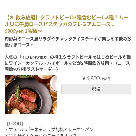
【2H飲み放題】クラフトビール5種含むビール6種！ムー
ル貝に牛肩ロースビステッカのプレミアムコース…
6800yen 2名様～
旬野菜のニース風サラダやチャックアイステーキが楽しめる飲み放
題付きコース。
人気の「RIO Brewing」の樽生クラフトビールをはじめビール６種
にワイン、カクテル、ハイボールなどが2時間飲み放題。（コース
開始90分後ラストオーダー）
¥ 6,800
(含稅)
選擇
【FOOD】
・マスカルポーネディップ胡桃とレーズンパン
・彩り野菜とケールのニース風サラダ