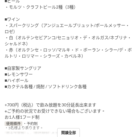
■ビール
・モルツ、クラフトビール2種（3種）
■ワイン
・スパークリング（アンジュエールブリュット/ポールメッサー・
ロゼ）
・白（オルテンセビアンコ/セニョリオ・デ・オルガス/ネブリナ・
シャルドネ）
・赤（オルテンセ・ロッソ/マルキ・ド・ボーラン・シラー/デ・ボ
ルトリ・ロリマー・シラーズ・カベルネ）
■自家製サングリア
■レモンサワー
■ハイボール
■カクテル各種 / 焼酎 / ソフトドリンク各種
+700円（税込）で飲み放題を30分延長出来ます
※ご予約の状況でお受けできない場合もございます。
お1人様1フード制
使用條件
・予約制
・3名様より承ります。
閱讀全部
最大下單數
3 ~
座位類別
桌子, 櫃檯