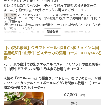
ートをお付け出来ます。 （当日可能）
おひとり様あたり+700円（税込）で飲み放題を30分延長出来ま
す ※ご予約の状況でお受けできない場合もございます。
使用條件
※仕入れ状況により、コース内容に変更の場合がございます
※人数が揃っていない場合でも、飲み放題の開始はご予約時間の開始と同じに
させて頂きます
※混み合っている場合はお席を2時間制とさせて頂く場合がございます（2.5時
間、3時間コースを除く）
閱讀全部
有效期限
2025年12月27日 ~
最大下單數
2 ~
座位類別
桌子, 櫃檯
【2H飲み放題】クラフトビール5種含む6種！メインは国
産黒毛和牛”山形牛”ビステッカの満足コース…7800yen 2名
様～
ムール貝の出汁でお造りするパルミジャーノリゾットや国産黒毛和
牛 山形牛ビステッカが楽しめる飲み放題付きコース。
人気の「RIO Brewing」の樽生クラフトビールをはじめビール６種
にワイン、カクテル、ハイボールなどが2時間飲み放題。（コース
開始90分後ラストオーダー）
¥ 7,800
(含稅)
選擇