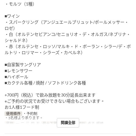
・モルツ（1種）
■ワイン
・スパークリング（アンジュエールブリュット/ポールメッサー・
ロゼ）
・白（オルテンセビアンコ/セニョリオ・デ・オルガス/ネブリナ・
シャルドネ）
・赤（オルテンセ・ロッソ/マルキ・ド・ボーラン・シラー/デ・ボ
ルトリ・ロリマー・シラーズ・カベルネ）
■自家製サングリア
■レモンサワー
■ハイボール
■カクテル各種 / 焼酎 / ソフトドリンク各種
+700円（税込）で飲み放題を30分延長出来ます
※ご予約の状況でお受けできない場合もございます。
お1人様1フード制
使用條件
・予約制
・3名様より承ります。
閱讀全部
星期
一, 二, 三, 四, 五
最大下單數
3 ~
座位類別
桌子, 櫃檯