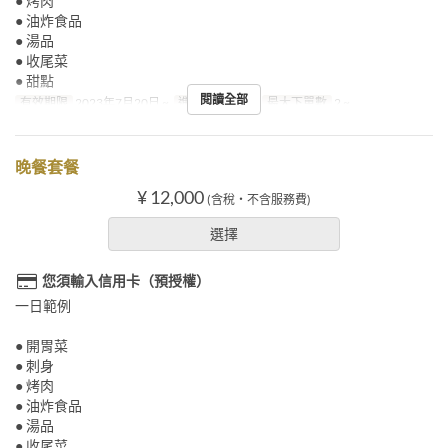
● 烤肉
● 油炸食品
● 湯品
● 收尾菜
● 甜點
閱讀全部
有效期限
2023年7月20日 ~
進餐時間
午餐
最大下單數
2 ~
晚餐套餐
¥ 12,000
(含稅・不含服務費)
選擇
您須輸入信用卡（預授權）
一日範例
● 開胃菜
● 刺身
● 烤肉
● 油炸食品
● 湯品
● 收尾菜