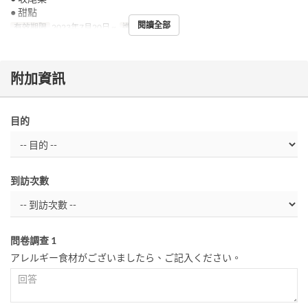
● 甜點
閱讀全部
有效期限
2023年7月20日 ~
進餐時間
晚餐
附加資訊
目的
到訪次數
問卷調查 1
アレルギー食材がございましたら、ご記入ください。