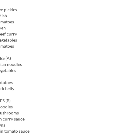
e pickles
dish
omatoes
ken
eef curry
egetables
omatoes
ES (A)
ian noodles
egetables
otatoes
rk belly
ES (B)
noodles
mushrooms
n curry sauce
wns
 in tomato sauce