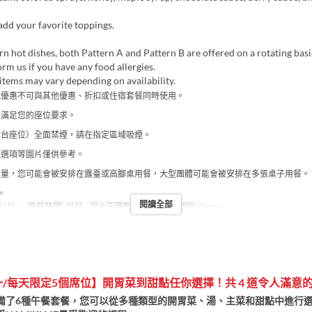
 add your favorite toppings.
n hot dishes, both Pattern A and Pattern B are offered on a rotating basi
orm us if you have any food allergies.
tems may vary depending on availability.
此優惠不可與其他優惠、折扣或住宿套餐同時使用。
法滿足您的座位要求。
露台座位）全面禁煙，請在指定區域吸煙。
、選項等圖片僅供參考。
流量，您可能會被安排在露臺或高腳桌用餐，大型團體可能會被安排在多張桌子用餐。
。
閱讀全部
3日 ~
進餐時間
早餐
最大下單數
1 ~ 7
座位類別
Dining
/每天限定5個席位】開胃菜到甜點任你選擇！共 4 道令人滿意
備了6種午餐套餐，您可以從多種類型的開胃菜、湯、主菜和甜點中進行