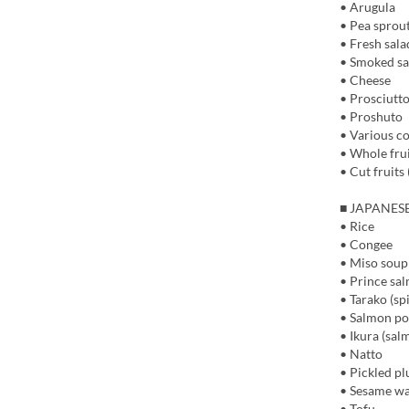
• Arugula
• Pea sprou
• Fresh sala
• Smoked s
• Cheese
• Prosciutt
• Proshuto
• Various co
• Whole frui
• Cut fruits 
■ JAPANES
• Rice
• Congee
• Miso soup
• Prince sa
• Tarako (sp
• Salmon p
• Ikura (sal
• Natto
• Pickled p
• Sesame w
• Tofu