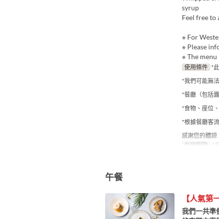
syrup
Feel free to
※ For Wester
※ Please inf
※ The menu i
使用條件
*
*我們可能無
*餐廳（包括
*食物、座位
*根據餐廳客
感謝您的體諒
有效期限
3月
午餐
【人氣第一
我們一共準