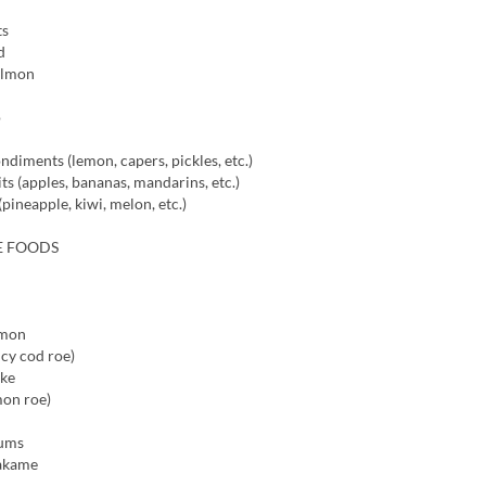
ts
d
almon
o
ndiments (lemon, capers, pickles, etc.)
ts (apples, bananas, mandarins, etc.)
(pineapple, kiwi, melon, etc.)
E FOODS
lmon
icy cod roe)
oke
mon roe)
lums
akame