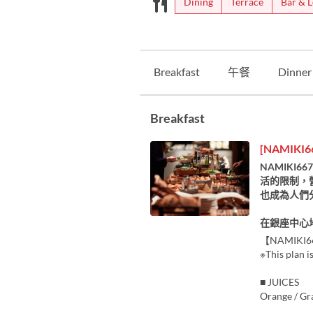
Dining
Terrace
Bar & 
Breakfast
午餐
Dinner
Breakfast
[NAMIKI
NAMIK
活的限制，
也成為人們
在銀座中心
【NAMIKI667 
※This plan i
■ JUICES
Orange / Gra