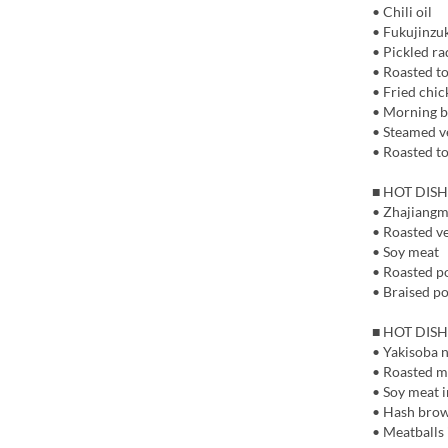
• Chili oil
• Fukujinzuk
• Pickled ra
• Roasted t
• Fried chic
• Morning b
• Steamed v
• Roasted t
■ HOT DISH
• Zhajiangm
• Roasted v
• Soy meat
• Roasted p
• Braised po
■ HOT DISH
• Yakisoba 
• Roasted 
• Soy meat i
• Hash bro
• Meatballs