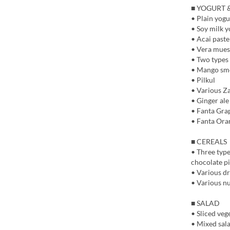
■ YOGURT 
• Plain yogu
• Soy milk y
• Acai paste
• Vera mues
• Two types 
• Mango smo
• Pilkul
• Various Z
• Ginger ale
• Fanta Gra
• Fanta Ora
■ CEREALS
• Three type
chocolate pi
• Various dri
• Various nu
■ SALAD
• Sliced veg
• Mixed sal