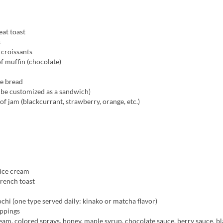
at toast
s
 croissants
f muffin (chocolate)
ee bread
 be customized as a sandwich)
of jam (blackcurrant, strawberry, orange, etc.)
 ice cream
rench toast
hi (one type served daily: kinako or matcha flavor)
oppings
m, colored sprays, honey, maple syrup, chocolate sauce, berry sauce, bl