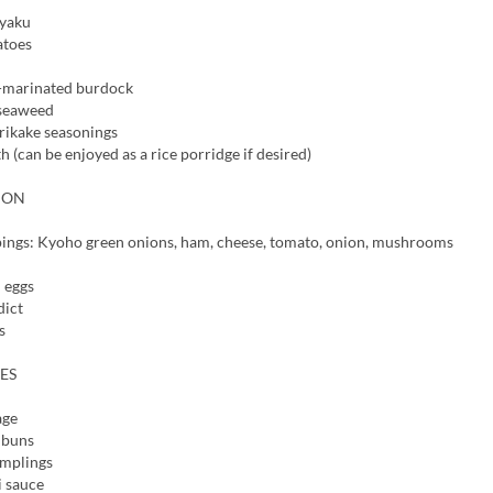
nyaku
atoes
-marinated burdock
 seaweed
rikake seasonings
h (can be enjoyed as a rice porridge if desired)
TION
ings: Kyoho green onions, ham, cheese, tomato, onion, mushrooms
 eggs
dict
s
ES
age
 buns
mplings
i sauce