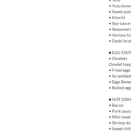
• Yuzu kon
• Sweet pot
• Kimchi
• Soy-sauce
• Seasoned
• Various fu
• Dashi brot
■ EGG STA
• Omelets
Omelet topp
• Fried eggs
• Scrambled
• Eggs Bene
• Boiled egg
■ HOT DISH
• Bacon
• Pork saus
• Mini meat
• Shrimp du
• Sweet chil