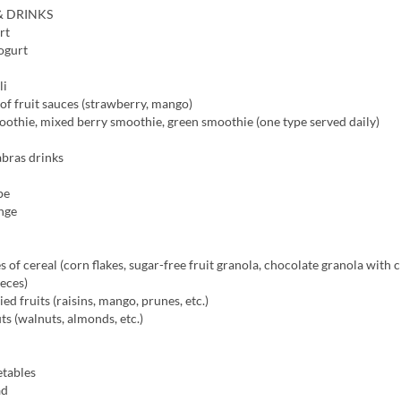
& DRINKS
rt
ogurt
li
of fruit sauces (strawberry, mango)
othie, mixed berry smoothie, green smoothie (one type served daily)
abras drinks
pe
nge
s of cereal (corn flakes, sugar-free fruit granola, chocolate granola with 
eces)
ed fruits (raisins, mango, prunes, etc.)
ts (walnuts, almonds, etc.)
etables
ad