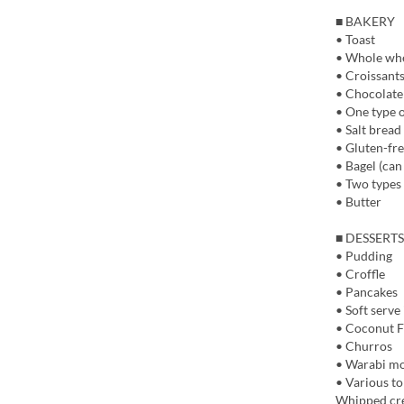
■ BAKERY
• Toast
• Whole whe
• Croissant
• Chocolate
• One type o
• Salt bread
• Gluten-fr
• Bagel (can
• Two types 
• Butter
■ DESSERTS
• Pudding
• Croffle
• Pancakes
• Soft serve
• Coconut F
• Churros
• Warabi moc
• Various t
Whipped crea