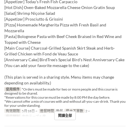
[Appetizer] Today's Fresh Fish Carpaccio
[Hot Dish] Oven-Baked Mozzarella Cheese Onion Gratin Soup
[Salad] Shrimp Niçoise Salad
[Appetizer] Prosciutto & Grissini
[Pizza] Homemade Margherita Pizza with Fresh Basil and
Mozzarella
[Pasta] Bolognese Pasta with Beef Cheek Braised in Red Wine and
Topped with Cheese
[Main Course] Charcoal-Grilled Spanish Skirt Steak and Herb-
Grilled Chicken with Fond de Veau Sauce
[Anniversary Cake] BirdTree's Special Bird's Nest Anniversary Cake
(You can add your favorite message to the cake)
(This plan is served in a sharing style. Menu items may change
depending on availability.)
使用條件
*Orders must be made for two or more people and this course is
designed to be shared.
*Reservations for this course must be made by 8:00 PM the day before.
*We cannot offer a mix of courses with and without all-you-can-drink. Thank you
for your understanding.
有效期限
5月18日 ~
進餐時間
晚餐
最大下單數
2 ~
閱讀全部
座位類別
店内テーブル席