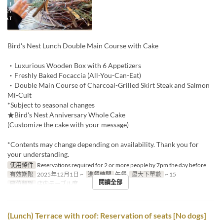
Bird's Nest Lunch Double Main Course with Cake
・Luxurious Wooden Box with 6 Appetizers
・Freshly Baked Focaccia (All-You-Can-Eat)
・Double Main Course of Charcoal-Grilled Skirt Steak and Salmon
Mi-Cuit
*Subject to seasonal changes
★Bird's Nest Anniversary Whole Cake
(Customize the cake with your message)
*Contents may change depending on availability. Thank you for
your understanding.
使用條件
Reservations required for 2 or more people by 7pm the day before
有效期限
2025年12月1日 ~
進餐時間
午餐
最大下單數
~ 15
閱讀全部
座位類別
店内テーブル席
(Lunch) Terrace with roof: Reservation of seats [No dogs]