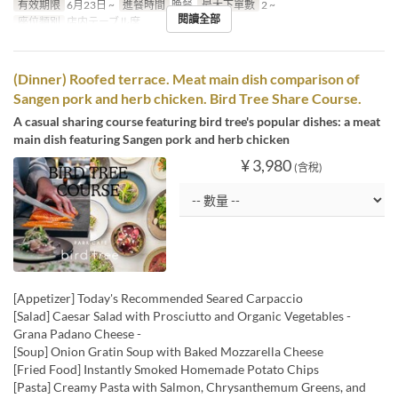
有效期限
6月23日 ~
進餐時間
晚餐
最大下單數
2 ~
閱讀全部
座位類別
店内テーブル席
(Dinner) Roofed terrace. Meat main dish comparison of
Sangen pork and herb chicken. Bird Tree Share Course.
A casual sharing course featuring bird tree's popular dishes: a meat
main dish featuring Sangen pork and herb chicken
¥ 3,980
(含稅)
[Appetizer] Today's Recommended Seared Carpaccio
[Salad] Caesar Salad with Prosciutto and Organic Vegetables -
Grana Padano Cheese -
[Soup] Onion Gratin Soup with Baked Mozzarella Cheese
[Fried Food] Instantly Smoked Homemade Potato Chips
[Pasta] Creamy Pasta with Salmon, Chrysanthemum Greens, and