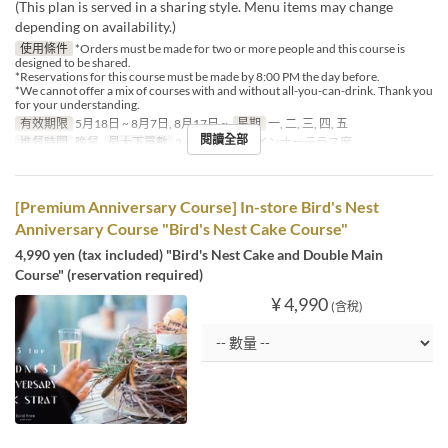
(This plan is served in a sharing style. Menu items may change
depending on availability.)
使用條件
*Orders must be made for two or more people and this course is
designed to be shared.
*Reservations for this course must be made by 8:00 PM the day before.
*We cannot offer a mix of courses with and without all-you-can-drink. Thank you
for your understanding.
有效期限
5月18日 ~ 8月7日, 8月17日 ~
星期
一, 二, 三, 四, 五
閱讀全部
進餐時間
晚餐
最大下單數
2 ~
座位類別
インナーテラス席
[Premium Anniversary Course] In-store Bird's Nest
Anniversary Course "Bird's Nest Cake Course"
4,990 yen (tax included) "Bird's Nest Cake and Double Main
Course" (reservation required)
¥ 4,990
(含稅)