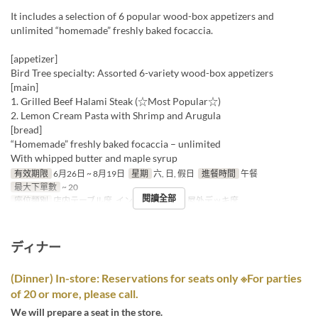
It includes a selection of 6 popular wood-box appetizers and
unlimited “homemade” freshly baked focaccia.
[appetizer]
Bird Tree specialty: Assorted 6-variety wood-box appetizers
[main]
1. Grilled Beef Halami Steak (☆Most Popular☆)
2. Lemon Cream Pasta with Shrimp and Arugula
[bread]
“Homemade” freshly baked focaccia – unlimited
With whipped butter and maple syrup
有效期限
6月26日 ~ 8月19日
星期
六, 日, 假日
進餐時間
午餐
最大下單數
~ 20
閱讀全部
座位類別
店内テーブル席, インナーテラス席, 屋外デッキ席
ディナー
(Dinner) In-store: Reservations for seats only ※For parties
of 20 or more, please call.
We will prepare a seat in the store.