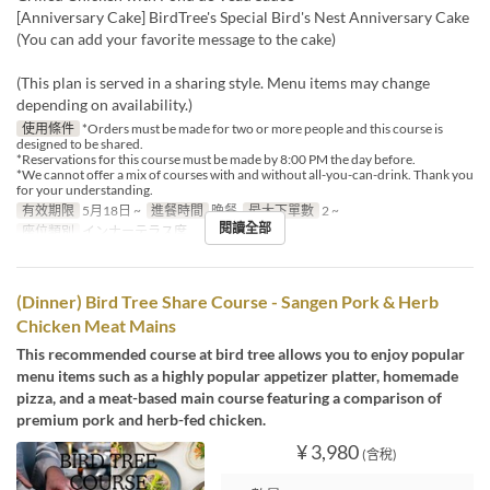
[Anniversary Cake] BirdTree's Special Bird's Nest Anniversary Cake
(You can add your favorite message to the cake)
(This plan is served in a sharing style. Menu items may change
depending on availability.)
使用條件
*Orders must be made for two or more people and this course is
designed to be shared.
*Reservations for this course must be made by 8:00 PM the day before.
*We cannot offer a mix of courses with and without all-you-can-drink. Thank you
for your understanding.
有效期限
5月18日 ~
進餐時間
晚餐
最大下單數
2 ~
閱讀全部
座位類別
インナーテラス席
(Dinner) Bird Tree Share Course - Sangen Pork & Herb
Chicken Meat Mains
This recommended course at bird tree allows you to enjoy popular
menu items such as a highly popular appetizer platter, homemade
pizza, and a meat-based main course featuring a comparison of
premium pork and herb-fed chicken.
¥ 3,980
(含稅)