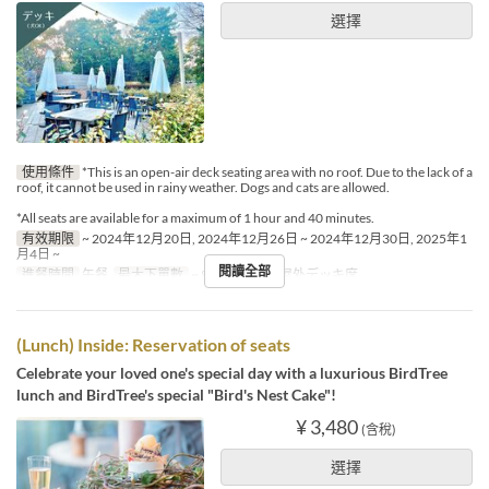
選擇
使用條件
*This is an open-air deck seating area with no roof. Due to the lack of a
roof, it cannot be used in rainy weather. Dogs and cats are allowed.
*All seats are available for a maximum of 1 hour and 40 minutes.
有效期限
~ 2024年12月20日, 2024年12月26日 ~ 2024年12月30日, 2025年1
月4日 ~
閱讀全部
進餐時間
午餐
最大下單數
~ 8
座位類別
屋外デッキ席
(Lunch) Inside: Reservation of seats
Celebrate your loved one's special day with a luxurious BirdTree
lunch and BirdTree's special "Bird's Nest Cake"!
¥ 3,480
(含稅)
選擇