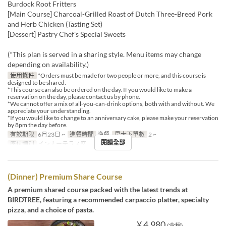
Burdock Root Fritters
[Main Course] Charcoal-Grilled Roast of Dutch Three-Breed Pork
and Herb Chicken (Tasting Set)
[Dessert] Pastry Chef's Special Sweets
(*This plan is served in a sharing style. Menu items may change
depending on availability.)
使用條件
*Orders must be made for two people or more, and this course is
designed to be shared.
*This course can also be ordered on the day. If you would like to make a
reservation on the day, please contact us by phone.
*We cannot offer a mix of all-you-can-drink options, both with and without. We
appreciate your understanding.
*If you would like to change to an anniversary cake, please make your reservation
by 8pm the day before.
有效期限
6月23日 ~
進餐時間
晚餐
最大下單數
2 ~
閱讀全部
座位類別
インナーテラス席
(Dinner) Premium Share Course
A premium shared course packed with the latest trends at
BIRDTREE, featuring a recommended carpaccio platter, specialty
pizza, and a choice of pasta.
¥ 4,980
(含稅)