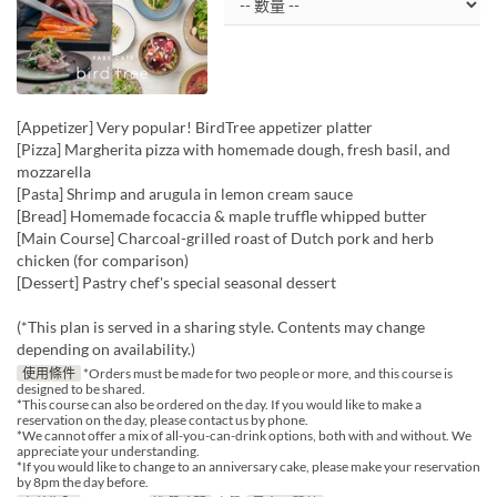
[Appetizer] Very popular! BirdTree appetizer platter
[Pizza] Margherita pizza with homemade dough, fresh basil, and
mozzarella
[Pasta] Shrimp and arugula in lemon cream sauce
[Bread] Homemade focaccia & maple truffle whipped butter
[Main Course] Charcoal-grilled roast of Dutch pork and herb
chicken (for comparison)
[Dessert] Pastry chef's special seasonal dessert
(*This plan is served in a sharing style. Contents may change
depending on availability.)
使用條件
*Orders must be made for two people or more, and this course is
designed to be shared.
*This course can also be ordered on the day. If you would like to make a
reservation on the day, please contact us by phone.
*We cannot offer a mix of all-you-can-drink options, both with and without. We
appreciate your understanding.
*If you would like to change to an anniversary cake, please make your reservation
by 8pm the day before.