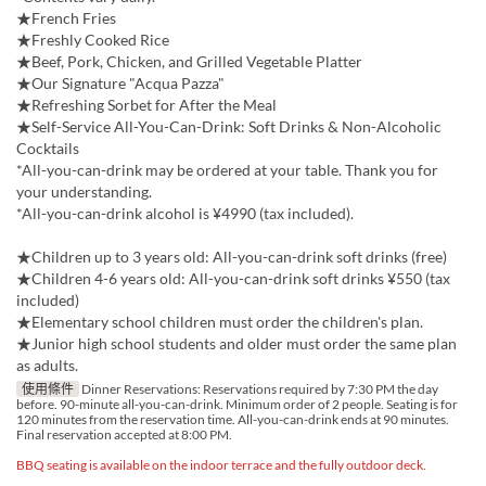
★French Fries
★Freshly Cooked Rice
★Beef, Pork, Chicken, and Grilled Vegetable Platter
★Our Signature "Acqua Pazza"
★Refreshing Sorbet for After the Meal
★Self-Service All-You-Can-Drink: Soft Drinks & Non-Alcoholic
Cocktails
*All-you-can-drink may be ordered at your table. Thank you for
your understanding.
*All-you-can-drink alcohol is ¥4990 (tax included).
★Children up to 3 years old: All-you-can-drink soft drinks (free)
★Children 4-6 years old: All-you-can-drink soft drinks ¥550 (tax
included)
★Elementary school children must order the children's plan.
★Junior high school students and older must order the same plan
as adults.
使用條件
Dinner Reservations: Reservations required by 7:30 PM the day
before. 90-minute all-you-can-drink. Minimum order of 2 people. Seating is for
120 minutes from the reservation time. All-you-can-drink ends at 90 minutes.
Final reservation accepted at 8:00 PM.
BBQ seating is available on the indoor terrace and the fully outdoor deck.