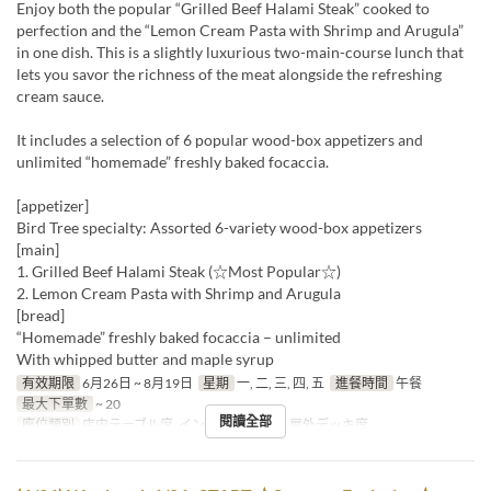
Enjoy both the popular “Grilled Beef Halami Steak” cooked to
perfection and the “Lemon Cream Pasta with Shrimp and Arugula”
in one dish. This is a slightly luxurious two-main-course lunch that
lets you savor the richness of the meat alongside the refreshing
cream sauce.
It includes a selection of 6 popular wood-box appetizers and
unlimited “homemade” freshly baked focaccia.
[appetizer]
Bird Tree specialty: Assorted 6-variety wood-box appetizers
[main]
1. Grilled Beef Halami Steak (☆Most Popular☆)
2. Lemon Cream Pasta with Shrimp and Arugula
[bread]
“Homemade” freshly baked focaccia – unlimited
With whipped butter and maple syrup
有效期限
6月26日 ~ 8月19日
星期
一, 二, 三, 四, 五
進餐時間
午餐
最大下單數
~ 20
閱讀全部
座位類別
店内テーブル席, インナーテラス席, 屋外デッキ席