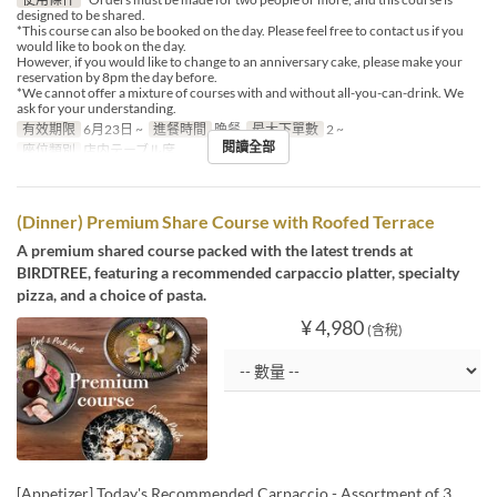
designed to be shared.
*This course can also be booked on the day. Please feel free to contact us if you
would like to book on the day.
However, if you would like to change to an anniversary cake, please make your
reservation by 8pm the day before.
*We cannot offer a mixture of courses with and without all-you-can-drink. We
ask for your understanding.
有效期限
6月23日 ~
進餐時間
晚餐
最大下單數
2 ~
閱讀全部
座位類別
店内テーブル席
(Dinner) Premium Share Course with Roofed Terrace
A premium shared course packed with the latest trends at
BIRDTREE, featuring a recommended carpaccio platter, specialty
pizza, and a choice of pasta.
¥ 4,980
(含稅)
[Appetizer] Today's Recommended Carpaccio - Assortment of 3