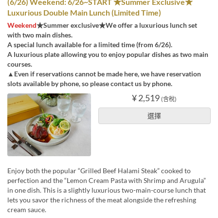
(6/26) Weekend: 6/26~START ★Summer Exclusive★
Luxurious Double Main Lunch (Limited Time)
Weekend
★Summer exclusive★We offer a luxurious lunch set
with two main dishes.
A special lunch available for a limited time (from 6/26).
A luxurious plate allowing you to enjoy popular dishes as two main
courses.
▲Even if reservations cannot be made here, we have reservation
slots available by phone, so please contact us by phone.
¥ 2,519
(含稅)
選擇
Enjoy both the popular “Grilled Beef Halami Steak” cooked to
perfection and the “Lemon Cream Pasta with Shrimp and Arugula”
in one dish. This is a slightly luxurious two-main-course lunch that
lets you savor the richness of the meat alongside the refreshing
cream sauce.