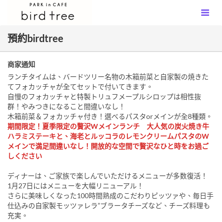
預約birdtree
商家通知
ランチタイムは、バードツリー名物の木箱前菜と自家製の焼きた
てフォカッチャが全てセットで付いてきます。
自慢のフォカッチャと特製トリュフメープルシロップは相性抜
群！やみつきになること間違いなし！
木箱前菜＆フォカッチャ付き！選べるパスタorメインが全8種類。
期間限定！夏季限定の贅沢Wメインランチ 大人気の炭火焼き牛
ハラミステーキと、海老とルッコラのレモンクリームパスタのW
メインで満足間違いなし！開放的な空間で贅沢なひと時をお過ご
しください
ディナーは、ご家族で楽しんでいただけるメニューが多数復活！
1月27日にはメニューを大幅リニューアル！
さらに美味しくなった100時間熟成のこだわりピッツァや、毎日手
仕込みの自家製モッツァレラ”ブラータチーズなど、チーズ料理も
充実。