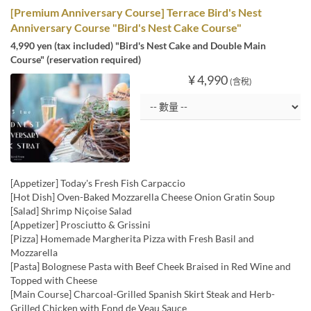
[Premium Anniversary Course] Terrace Bird's Nest
Anniversary Course "Bird's Nest Cake Course"
4,990 yen (tax included) "Bird's Nest Cake and Double Main
Course" (reservation required)
¥ 4,990
(含稅)
[Appetizer] Today's Fresh Fish Carpaccio
[Hot Dish] Oven-Baked Mozzarella Cheese Onion Gratin Soup
[Salad] Shrimp Niçoise Salad
[Appetizer] Prosciutto & Grissini
[Pizza] Homemade Margherita Pizza with Fresh Basil and
Mozzarella
[Pasta] Bolognese Pasta with Beef Cheek Braised in Red Wine and
Topped with Cheese
[Main Course] Charcoal-Grilled Spanish Skirt Steak and Herb-
Grilled Chicken with Fond de Veau Sauce