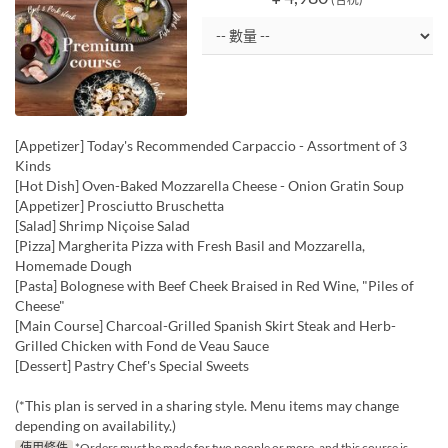
[Appetizer] Today's Recommended Carpaccio - Assortment of 3
Kinds
[Hot Dish] Oven-Baked Mozzarella Cheese - Onion Gratin Soup
[Appetizer] Prosciutto Bruschetta
[Salad] Shrimp Niçoise Salad
[Pizza] Margherita Pizza with Fresh Basil and Mozzarella,
Homemade Dough
[Pasta] Bolognese with Beef Cheek Braised in Red Wine, "Piles of
Cheese"
[Main Course] Charcoal-Grilled Spanish Skirt Steak and Herb-
Grilled Chicken with Fond de Veau Sauce
[Dessert] Pastry Chef's Special Sweets
(*This plan is served in a sharing style. Menu items may change
depending on availability.)
使用條件
*Orders must be made for two people or more, and this course is