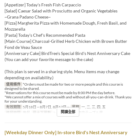
[Appetizer] Today's Fresh Fish Carpaccio
[Salad] Caesar Salad with Prosciutto and Organic Vegetables
~Grana Padano Cheese~
[Pizza] Margherita Pizza with Homemade Dough, Fresh Basil, and
Mozzarella
[Pasta] Today's Chef's Recommended Pasta
[Main Course] Charcoal-Grilled Herb Chicken with Brown Butter
Fond de Veau Sauce
[Anniversary Cake] BirdTree's Special Bird's Nest Anniversary Cake
(You can add your favorite message to the cake)
(This plan is served in a sharing style. Menu items may change
depending on availability.)
使用條件
*Orders must be made for two or more people and this course is
designed to be shared.
*Reservations for this course must be made by 8:00 PM the day before.
*We cannot offer a mix of courses with and without all-you-can-drink. Thank you
for your understanding.
有效期限
5月18日 ~ 8月7日, 8月17日 ~
星期
一, 二, 三, 四, 五
閱讀全部
進餐時間
晚餐
最大下單數
2 ~
座位類別
店内テーブル席
[Weekday Dinner Only] In-store Bird's Nest Anniversary