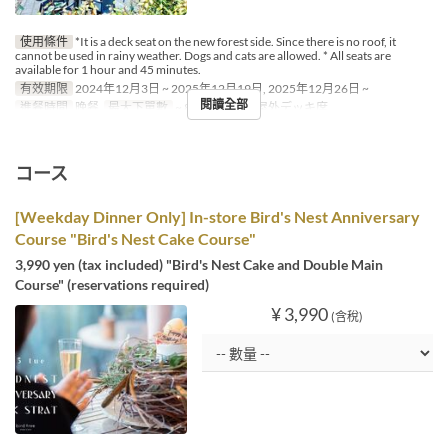
使用條件
*It is a deck seat on the new forest side. Since there is no roof, it
cannot be used in rainy weather. Dogs and cats are allowed. * All seats are
available for 1 hour and 45 minutes.
有效期限
2024年12月3日 ~ 2025年12月19日, 2025年12月26日 ~
閱讀全部
進餐時間
晚餐
最大下單數
~ 8
座位類別
屋外デッキ席
コース
[Weekday Dinner Only] In-store Bird's Nest Anniversary
Course "Bird's Nest Cake Course"
3,990 yen (tax included) "Bird's Nest Cake and Double Main
Course" (reservations required)
¥ 3,990
(含稅)