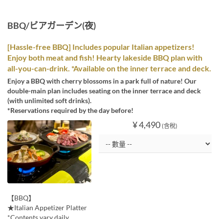
BBQ/ビアガーデン(夜)
[Hassle-free BBQ] Includes popular Italian appetizers!
Enjoy both meat and fish! Hearty lakeside BBQ plan with
all-you-can-drink. *Available on the inner terrace and deck.
Enjoy a BBQ with cherry blossoms in a park full of nature! Our
double-main plan includes seating on the inner terrace and deck
(with unlimited soft drinks).
*Reservations required by the day before!
¥ 4,490
(含稅)
【BBQ】
★Italian Appetizer Platter
*Contents vary daily.