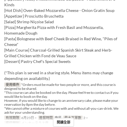
Kinds
[Hot Dish] Oven-Baked Mozzarella Cheese - Onion Gratin Soup
[Appetizer] Prosciutto Bruschetta
[Salad] Shrimp Niçoise Salad
[Pizza] Margherita Pizza with Fresh Basil and Mozzarella,
Homemade Dough
[Pasta] Bolognese with Beef Cheek Braised in Red Wine, "Piles of
Cheese"
[Main Course] Charcoal-Grilled Spanish Skirt Steak and Herb-
Grilled Chicken with Fond de Veau Sauce
[Dessert] Pastry Chef's Special Sweets
(*This plan is served in a sharing style. Menu items may change
depending on availability.)
使用條件
*Orders must be made for two people or more, and this course is
designed to be shared.
*This course can also be booked on the day. Please feel free to contact us if you
would like to book on the day.
However, if you would like to change to an anniversary cake, please make your
reservation by 8pm the day before.
*We cannot offer a mixture of courses with and without all-you-can-drink. We
ask for your understanding.
有效期限
6月23日 ~
進餐時間
晚餐
最大下單數
2 ~
閱讀全部
座位類別
インナーテラス席