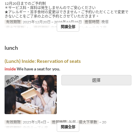
12月20日までのご予約制
＊サービス料・席料は発生しませんのでご安心ください
★アレルギー・苦手食材の変更はできません。ご予約いただくことで変更で
きないことをご了承の上のご予約とさせていただきます。
有效期限
2025年12月20日 ~ 2025年12月25日
進餐時間
晚餐
閱讀全部
最大下單數
1 ~
座位類別
店内テーブル席, インナーテラス席
lunch
(Lunch) Inside: Reservation of seats
inside
We have a seat for you.
選擇
有效期限
2025年1月4日 ~
進餐時間
午餐
最大下單數
~ 20
閱讀全部
座位類別
店内テーブル席