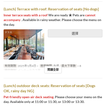
(Lunch) Terrace with roof: Reservation of seats [No dogs]
Inner terrace seats with a roof
We are ready ★ Pets are
cannot
accompany
. Available in rainy weather. Please choose the menu on
the day.
選擇
有效期限
2025年1月4日 ~
進餐時間
午餐
最大下單數
~ 8
閱讀全部
座位類別
インナーテラス席
(Lunch) outdoor deck seats: Reservation of seats [Dogs
OK, rainy day NG]
Pet-friendly open-air deck seating
. Please choose your menu on the
day. Available only at 11:00 or 11:30, or 13:00 or 13:30.