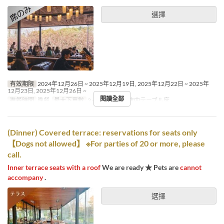
選擇
有效期限
2024年12月26日 ~ 2025年12月19日, 2025年12月22日 ~ 2025年
12月23日, 2025年12月26日 ~
閱讀全部
進餐時間
晚餐
最大下單數
2 ~
座位類別
店内テーブル席
(Dinner) Covered terrace: reservations for seats only
【Dogs not allowed】 ※For parties of 20 or more, please
call.
Inner terrace seats with a roof
We are ready ★ Pets are
cannot
accompany
.
選擇