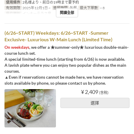
使用條件
2名様より、前日の19時まで要予約
有效期限
2025年12月1日 ~
進餐時間
午餐
最大下單數
~ 8
閱讀全部
座位類別
インナーテラス席
(6/26~START) Weekdays: 6/26~START -Summer
Exclusive- Luxurious W-Main Lunch (Limited Time)
On weekdays
, we offer a ★summer-only★ luxurious double-main-
course lunch set.
A special limited-time lunch (starting from 6/26) is now available.
A lavish plate where you can enjoy two popular dishes as the main
courses.
▲Even if reservations cannot be made here, we have reservation
slots available by phone, so please contact us by phone.
¥ 2,409
(含稅)
選擇