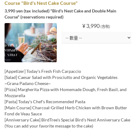
Course "Bird's Nest Cake Course"
3,990 yen (tax included) "Bird's Nest Cake and Double Main
Course" (reservations required)
¥ 3,990
(含稅)
[Appetizer] Today's Fresh Fish Carpaccio
[Salad] Caesar Salad with Prosciutto and Organic Vegetables
~Grana Padano Cheese~
[Pizza] Margherita Pizza with Homemade Dough, Fresh Basil, and
Mozzarella
[Pasta] Today's Chef's Recommended Pasta
[Main Course] Charcoal-Grilled Herb Chicken with Brown Butter
Fond de Veau Sauce
[Anniversary Cake] BirdTree's Special Bird's Nest Anniversary Cake
(You can add your favorite message to the cake)