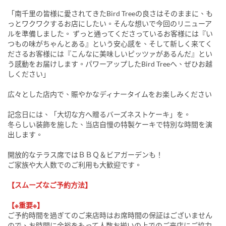
「南千里の皆様に愛されてきたBird Treeの良さはそのままに、も
っとワクワクするお店にしたい。そんな想いで今回のリニューア
ルを準備しました。 ずっと通ってくださっているお客様には『い
つもの味がちゃんとある』という安心感を、そして新しく来てく
ださるお客様には『こんなに美味しいピッツァがあるんだ』とい
う感動をお届けします。パワーアップしたBird Treeへ、ぜひお越
しください」
広々とした店内で、賑やかなディナータイムをお楽しみください
記念日には、「大切な方へ贈るバーズネストケーキ」を。
冬らしい装飾を施した、当店自慢の特製ケーキで特別な時間を演
出します。
開放的なテラス席ではＢＢＱ＆ビアガーデンも！
ご家族や大人数でのご利用も大歓迎です。
【スムーズなご予約方法】
【※重要※】
ご予約時間を過ぎてのご来店時はお席時間の保証はございません
ので、お時間に余裕をもって人数お揃いの上でのご来店にご協力