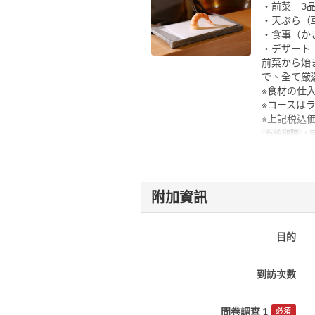
・前菜 3
・天ぷら（
・食事（か
・デザート
前菜から始
で、全て厳
※食材の仕
※コースは
※上記税込
有效期限
1月
附加資訊
目的
到訪次數
問卷調查 1
必須