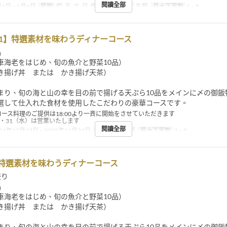
閱讀全部
1日 ~ 1月4日
星期
四, 五, 六, 日, 假日
進餐時間
午餐
最大下單數
1 ~ 8
7-31】特選素材を味わうディナーコース
品
車海老をはじめ、旬の魚介と野菜10品）
き揚げ丼 または かき揚げ天茶）
まり、旬の海と山の幸を目の前で揚げる天ぷら10品をメインに〆の御飯
選して仕入れた食材を使用したこだわりの豪華コースです。
コース料理のご提供は18:00より一斉に開始をさせていただきます
火）・31（水）は営業いたします
閱讀全部
24年12月27日 ~ 2025年12月31日
進餐時間
晚餐
最大下單數
1 ~ 8
4】特選素材を味わうディナーコース
盛り
品
車海老をはじめ、旬の魚介と野菜10品）
き揚げ丼 または かき揚げ天茶）
まり、旬の海と山の幸を目の前で揚げる天ぷら10品をメインに〆の御飯