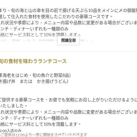
まり、旬の海と山の幸を目の前で揚げる天ぷら10品をメインに〆の御飯
選して仕入れた食材を使用したこだわりの豪華コースです。
入れ状況や季節により、メニュー内容や品数に変更がある場合がござい
ランチ、ディナーいずれも一種類のみ
価格にサービス料として10%を頂戴します。
閱讀全部
2日 ~
星期
一, 四, 五
進餐時間
晚餐
最大下單數
1 ~ 8
4】旬の食材を味わうランチコース
車海老をはじめ、旬の魚介と野菜8品）
き揚げ丼 または かき揚げうどん）
ご提供する豪華コースを、お昼でも気軽にお召し上がりいただけるよう
いたしました。
入れ状況や季節により、メニュー内容や品数に変更がある場合がござい
ランチ、ディナーいずれも一種類のみ
価格にサービス料として10%を頂戴します。
2:00入店のみ
のご提供は12:00より一斉に開始をさせていただきます