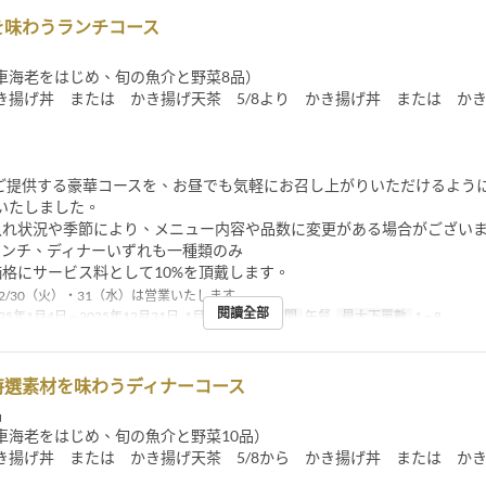
を味わうランチコース
車海老をはじめ、旬の魚介と野菜8品）
き揚げ丼 または かき揚げ天茶 5/8より かき揚げ丼 または か
ご提供する豪華コースを、お昼でも気軽にお召し上がりいただけるよう
いたしました。
入れ状況や季節により、メニュー内容や品数に変更がある場合がござい
ランチ、ディナーいずれも一種類のみ
価格にサービス料として10%を頂戴します。
12/30（火）・31（水）は営業いたします
閱讀全部
25年1月4日 ~ 2025年12月31日, 1月5日 ~
進餐時間
午餐
最大下單數
1 ~ 8
特選素材を味わうディナーコース
品
車海老をはじめ、旬の魚介と野菜10品）
き揚げ丼 または かき揚げ天茶 5/8から かき揚げ丼 または か