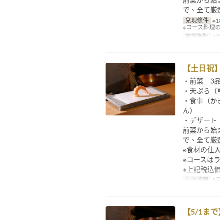
で、全て厳
兌現條件
※1
※コース料理
有效期限
1月
【土日祝
・前菜 3
・天ぷら（
・食事（か
ん）
・デザート
前菜から始
で、全て厳
※食材の仕
※コースは
※上記税込
有效期限
5月
【5/1ま