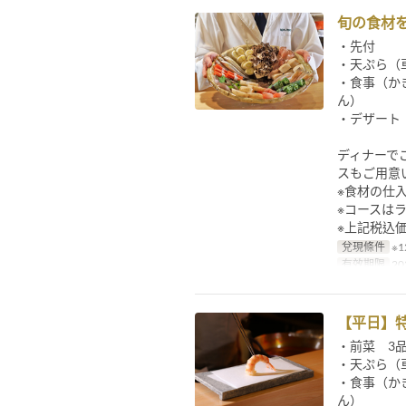
旬の食材
・先付
・天ぷら（
・食事（か
ん）
・デザート
ディナーで
スもご用意
※食材の仕
※コースは
※上記税込
兌現條件
※
有效期限
20
【平日】
・前菜 3
・天ぷら（
・食事（か
ん）