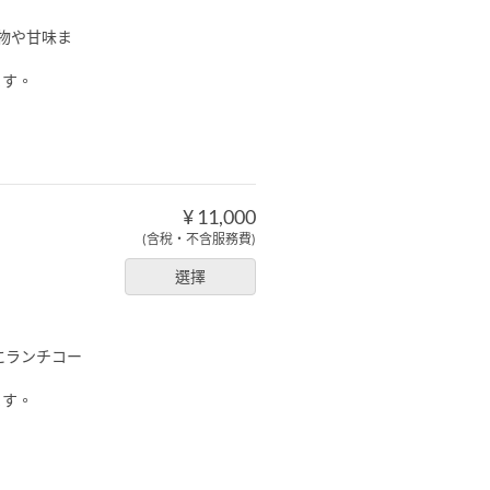
物や甘味ま
ます。
¥ 11,000
(含稅・不含服務費)
選擇
にランチコー
ます。