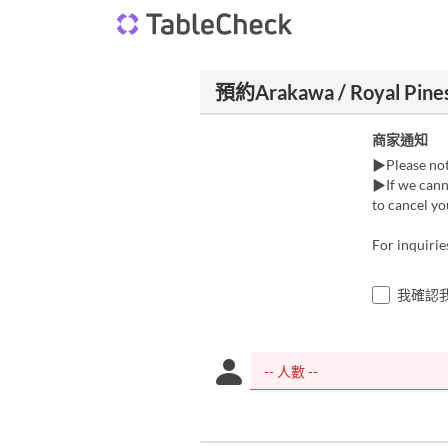
預約Arakawa / Royal Pines
商家通知
▶Please not
▶If we cann
to cancel you
For inquiri
我確認