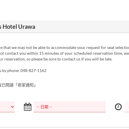
 Hotel Urawa
e that we may not be able to accommodate your request for seat selectio
ot contact you within 15 minutes of your scheduled reservation time, w
r reservation, so please be sure to contact us if you will be late.
es by phone: 048-827-1162
我已閱讀「商家通知」