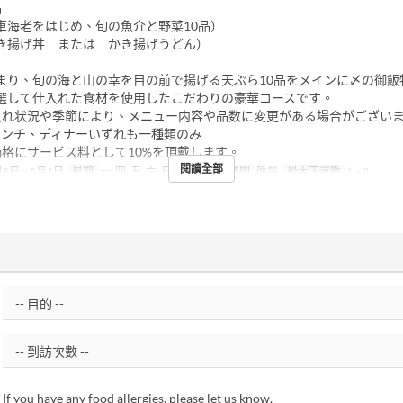
品
車海老をはじめ、旬の魚介と野菜10品）
き揚げ丼 または かき揚げうどん）
まり、旬の海と山の幸を目の前で揚げる天ぷら10品をメインに〆の御飯
選して仕入れた食材を使用したこだわりの豪華コースです。
入れ状況や季節により、メニュー内容や品数に変更がある場合がござい
ランチ、ディナーいずれも一種類のみ
価格にサービス料として10%を頂戴します。
閱讀全部
5日 ~ 5月1日
星期
一, 四, 五, 六, 日, 假日
進餐時間
晚餐
最大下單數
1 ~ 8
If you have any food allergies, please let us know.