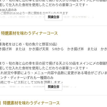
選して仕入れた食材を使用したこだわりの豪華コースです。
8:00入店のみ
のご提供は18:00より一斉に開始をさせていただきます
閱讀全部
1日 ~ 1月4日
星期
四, 五, 六, 日, 假日
進餐時間
晚餐
最大下單數
1 ~ 8
】特選素材を味わうディナーコース
品
車海老をはじめ、旬の魚介と野菜10品）
き揚げ丼 または かき揚げ天茶 5/8から かき揚げ丼 または か
まり、旬の海と山の幸を目の前で揚げる天ぷら10品をメインに〆の御飯
選して仕入れた食材を使用したこだわりの豪華コースです。
入れ状況や季節により、メニュー内容や品数に変更がある場合がござい
ランチ、ディナーいずれも一種類のみ
価格にサービス料として10%を頂戴します。
閱讀全部
2日 ~
星期
六, 日, 假日
進餐時間
晚餐
最大下單數
1 ~ 8
で】特選素材を味わうディナーコース