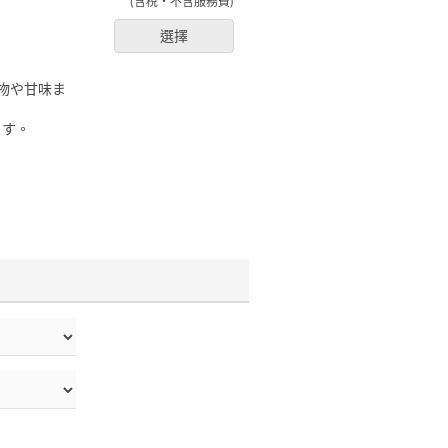
(含稅・不含服務費)
選擇
物や甘味ま
ます。