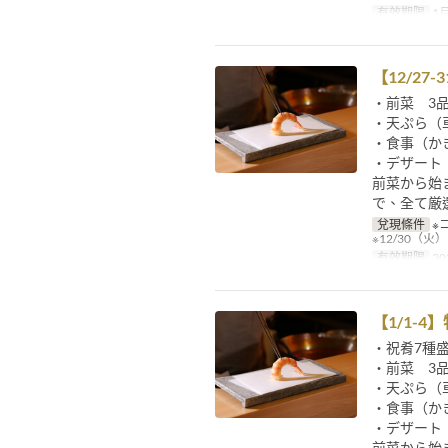
有效期限
1月
【12/2
・前菜 3
・天ぷら（
・食事（か
・デザート
前菜から始
で、全て厳
兌現條件
※
※12/30（
有效期限
20
【1/1-
・祝肴7種
・前菜 3
・天ぷら（
・食事（か
・デザート
前菜から始