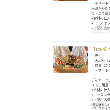
・デザート
前菜から始
で、全て厳
※食材の仕
※コースは
※上記税込
有效期限
5月
【1/1-
・先付
・天ぷら（
・食事（か
・デザート
ディナーで
スもご用意
※食材の仕
※コースは
※上記税込
兌現條件
※1
※コース料理