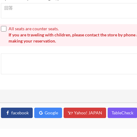
All seats are counter seats.
If you are traveling with children, please contact the store by phone 
making your reservation.
facebook
Google
Yahoo! JAPAN
TableCheck