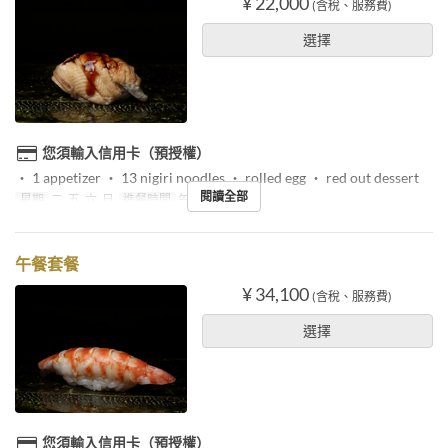
¥ 22,000
(含稅、服務費)
選擇
您須輸入信用卡（預授權）
・ 1 appetizer ・ 13 nigiri noodles ・ rolled egg ・ red out dessert
閱讀全部
星期
二, 五, 六, 日
進餐時間
午餐
午餐套餐
¥ 34,100
(含稅、服務費)
選擇
您須輸入信用卡（預授權）