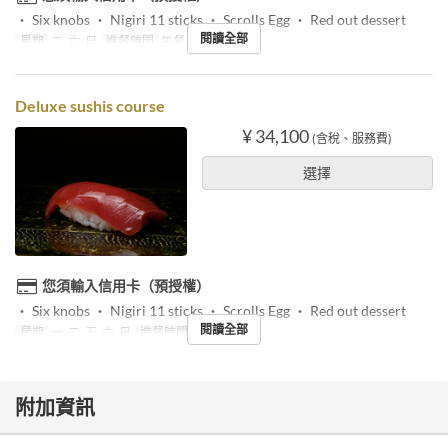
・ Six knobs ・ Nigiri 11 sticks ・ Scrolls Egg ・ Red out dessert
閱讀全部
星期
二, 六, 日
進餐時間
午餐
Deluxe sushis course
¥ 34,100
(含稅、服務費)
選擇
您須輸入信用卡（預授權）
・ Six knobs ・ Nigiri 11 sticks ・ Scrolls Egg ・ Red out dessert
閱讀全部
星期
一, 二, 五, 六, 日
進餐時間
晚餐
附加資訊