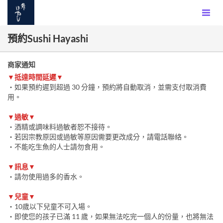
預約Sushi Hayashi
商家通知
▼抵達時間延遲▼
・如果預約遲到超過 30 分鐘，預約將自動取消，並需支付取消費
用。
▼過敏▼
・酒精或調味料過敏者恕不接待。
・若因宗教原因或過敏等原因需要更改成分，請電話聯絡。
・不能吃生魚的人士請勿食用。
▼訊息▼
・請勿使用過多的香水。
▼兒童▼
・10歲以下兒童不可入場。
・即使您的孩子已滿 11 歲，如果無法吃完一個人的份量，也將無法