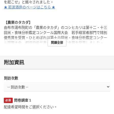
を起こせ」と銘々されました。
★ 若波酒造のページはこちら ★
【農業のタカダ】
由布市湯布院町の「農業のタカダ」のコシヒカリは第十二・十三
回米・食味分析鑑定コンクール国際大会 若手経営者部門で特別
優秀賞を受賞。ひとめぼれは第十六回米・食味分析鑑定コンクー
ル国際大会 都道府県代表お米選手権で金賞を受賞しました。
閱讀全部
附加資訊
到訪次數
問卷調查 1
必須
配達希望時間をご選択ください。