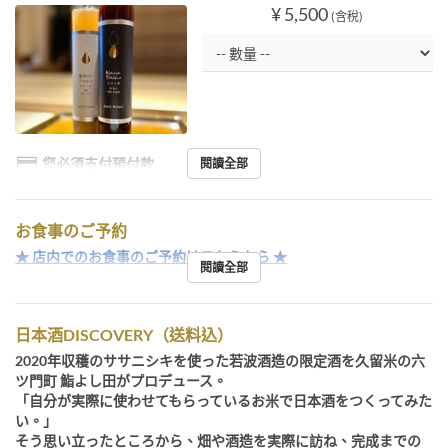
¥ 5,500
(含稅)
您必須支付預付款
閱讀全部
お食事のご予約
★ 店内でのお食事のご予約はこちらから ★
閱讀全部
日本酒DISCOVERY（送料込）
2020年収穫のササニシキを使った若波酒造の限定酒を久留米の六
ツ門町 鮨よし田がプロデュース。
「自分が実際に使わせてもらっているお米で日本酒をつくってみた
い。」
そう思い立ったところから、畑や酒造を実際に訪ね、完成までの