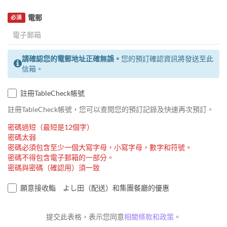
電郵
必須
請確認您的電郵地址正確無誤。
您的預訂確認資訊將發送至此
信箱。
註冊TableCheck帳號
註冊TableCheck帳號，您可以查閱您的預訂記錄及快速再次預訂。
密碼過短（最短是12個字）
密碼太弱
密碼必須包含至少一個大寫字母，小寫字母，數字和符號。
密碼不得包含電子郵箱的一部分。
密碼與密碼（確認用）須一致
願意接收鮨 よし田（配送）和集團餐廳的優惠
提交此表格，表示您同意
相關條款和政策
。