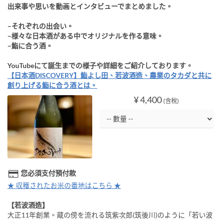
出来事や思いを動画とインタビューでまとめました。
–それぞれの出会い。
−様々な日本酒がある中でオリジナルを作る意味。
−鮨に合う酒。
YouTubeにて誕生までの様子や詳細をご紹介しております。
【日本酒DISCOVERY】鮨よし田、若波酒造、農業のタカダと共に
創り上げる鮨に合う酒とは。
¥ 4,400
(含稅)
您必須支付預付款
★ 収穫されたお米の番地はこちら ★
【若波酒造】
大正11年創業。蔵の傍を流れる筑紫次郎(筑後川)のように「若い波