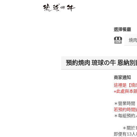
選擇餐廳
預約焼肉 琉球の牛 恩納別
商家通知
這裡是【燒
※此處與本
＊營業時間：1
若預約時間
＊每組預約
＊關於1
即便有13