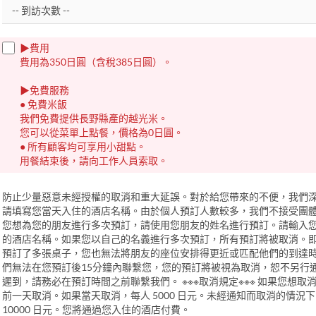
▶︎費用
費用為350日圓（含稅385日圓）。
▶︎免費服務
● 免費米飯
我們免費提供長野縣產的越光米。
您可以從菜單上點餐，價格為0日圓。
● 所有顧客均可享用小甜點。
用餐結束後，請向工作人員索取。
防止少量惡意未經授權的取消和重大延誤。對於給您帶來的不便，我們
請填寫您當天入住的酒店名稱。由於個人預訂人數較多，我們不接受團
您想為您的朋友進行多次預訂，請使用您朋友的姓名進行預訂。請輸入
的酒店名稱。如果您以自己的名義進行多次預訂，所有預訂將被取消。
預訂了多張桌子，您也無法將朋友的座位安排得更近或匹配他們的到達
們無法在您預訂後15分鐘內聯繫您，您的預訂將被視為取消，恕不另行
遲到，請務必在預訂時間之前聯繫我們。 ※※※取消規定※※※ 如果您想取
前一天取消。如果當天取消，每人 5000 日元。未經通知而取消的情況
10000 日元。您將通過您入住的酒店付費。