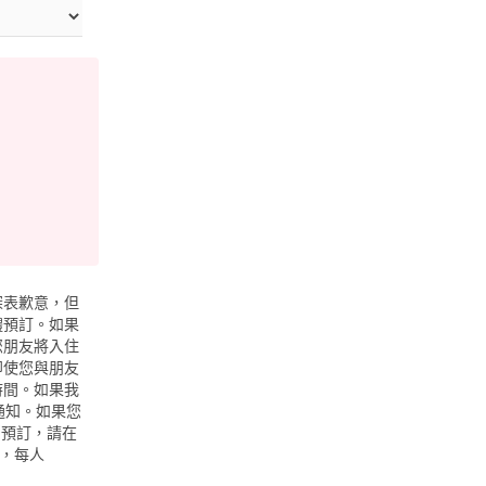
深表歉意，但
體預訂。如果
您朋友將入住
即使您與朋友
時間。如果我
通知。如果您
消預訂，請在
下，每人