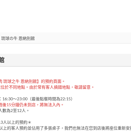
館
肉 琉球之牛 恩納別館】的預約頁面。
館位於不同地點。由於常有客人搞錯地點，敬請留意。
6:30～23:00（最後點餐時間為22:15）
過後15分鐘仍未到店，將無法入內。
人數為2至12人。
3人以上的預約＊
人以上的客人預約並佔用了多張桌子，我們也無法在您到店後將座位重新安