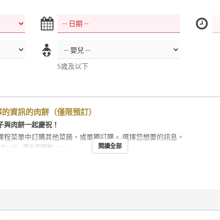
5歲及以下
擇的資訊的肉餅（僅限預訂）
子與肉餅一起慶祝！
課程菜單中訂購其他菜餚，或單獨訂購。 選擇您想要的訊息。
閱讀全部
8月13日
最大下單數
1 ~ 1