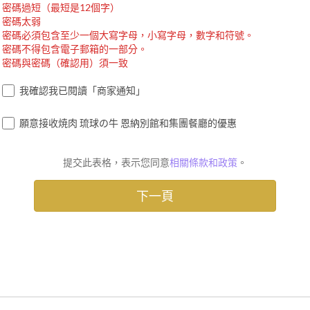
密碼過短（最短是12個字）
密碼太弱
密碼必須包含至少一個大寫字母，小寫字母，數字和符號。
密碼不得包含電子郵箱的一部分。
密碼與密碼（確認用）須一致
我確認我已閱讀「商家通知」
願意接收焼肉 琉球の牛 恩納別館和集團餐廳的優惠
提交此表格，表示您同意
相關條款和政策
。