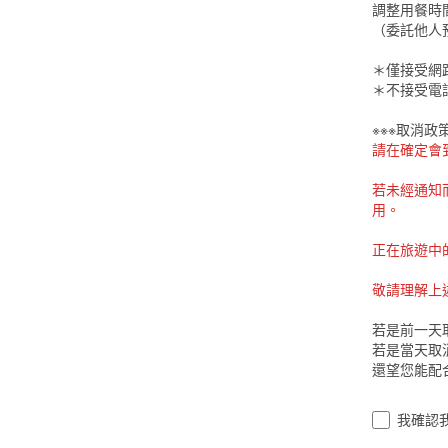
調整用餐時
（委託他人
＊僅接受網
＊不接受電
※※※取消政策
請在確定會
若未經通知
用。
正在旅遊中
敬請理解上
若是前一天取
若是當天取消
還望您能配
我確認