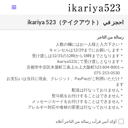
احجز في ikariya 523（テイクアウト）
رسالة من التاجر
＊人数の欄にはお一人様と入力下さい
＊キャンセルは12/29までにお願いします
＊受け渡しは12/31の12時から18時までとなります
＊ikariya523にて受け渡しとなります
→604-8001 京都市中京区木屋町三条上ル上大阪町523
075-253-0530
＊お支払いは当日に現金、クレジット、PayPayがご利用いただけ
ます
＊配送は行なっておりません
＊熨斗紙をお付けすることはできません
＊メッセージカードをお付けすることはできません
＊アレルギー対応や食材の変更は行なっておりません
أؤكد أنني قرأت رسالة من التاجر أعلاه