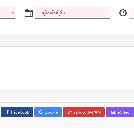
Facebook
Google
Yahoo! JAPAN
TableCheck