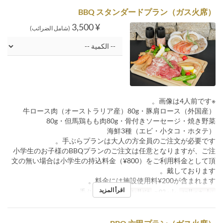
BBQ スタンダードプラン（ガス火席）
¥ 3,500
(شامل الضرائب)
※画像は4人前です。
牛ロース肉（オーストラリア産）80g・豚肩ロース（外国産）
80g・但馬鶏もも肉80g・骨付きソーセージ・焼き野菜
海鮮3種（エビ・小タコ・ホタテ）
手ぶらプランは大人の方全員のご注文が必要です。
小学生のお子様のBBQプランのご注文は任意となりますが、ご注
文の無い場合は小学生の持込料金（¥800）をご利用料金として頂
戴しております。
料金には施設使用料¥200が含まれます。
اقرأ المزيد
تواريخ صالحة
يوليو 02 ~
فئة المقعد
手ぶらガス火席