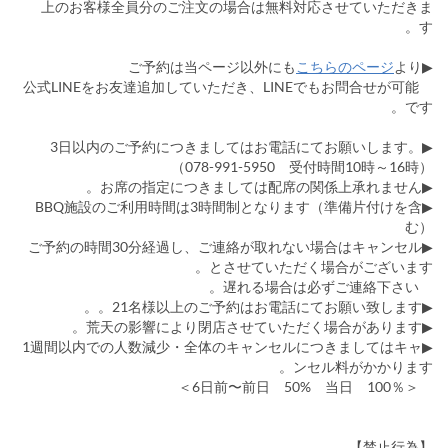
上のお客様全員分のご注文の場合は無料対応させていただきま
す。
こちらのページ
より
▶ご予約は当ページ以外にも
公式LINEをお友達追加していただき、LINEでもお問合せが可能
です。
▶︎3日以内のご予約につきましてはお電話にてお願いします。
（078-991-5950 受付時間10時～16時）
▶お席の指定につきましては配席の関係上承れません。
▶︎BBQ施設のご利用時間は3時間制となります（準備片付けを含
む）
▶ご予約の時間30分経過し、ご連絡が取れない場合はキャンセル
とさせていただく場合がございます。
遅れる場合は必ずご連絡下さい。
▶21名様以上のご予約はお電話にてお願い致します。。
▶荒天の影響により閉店させていただく場合があります。
▶1週間以内での人数減少・全体のキャンセルにつきましてはキャ
ンセル料がかかります。
＜6日前〜前日 50% 当日 100％＞
【禁止行為】