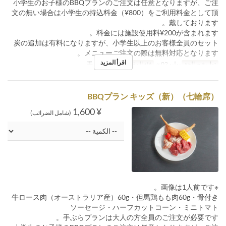
小学生のお子様のBBQプランのご注文は任意となりますが、ご注
文の無い場合は小学生の持込料金（¥800）をご利用料金として頂
戴しております。
料金には施設使用料¥200が含まれます。
炭の追加は有料になりますが、小学生以上のお客様全員のセット
メニューご注文の際は無料対応となります。
اقرأ المزيد
تواريخ صالحة
يوليو 02 ~
فئة المقعد
手ぶら七輪席
BBQプラン キッズ（新）（七輪席）
¥ 1,600
(شامل الضرائب)
※画像は1人前です。
牛ロース肉（オーストラリア産）60g・但馬鶏もも肉60g・骨付き
ソーセージ・ハーフカットコーン・ミニトマト
手ぶらプランは大人の方全員のご注文が必要です。