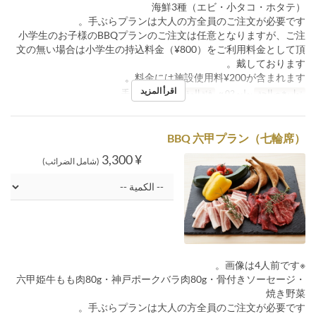
海鮮3種（エビ・小タコ・ホタテ）
手ぶらプランは大人の方全員のご注文が必要です。
小学生のお子様のBBQプランのご注文は任意となりますが、ご注
文の無い場合は小学生の持込料金（¥800）をご利用料金として頂
戴しております。
料金には施設使用料¥200が含まれます。
اقرأ المزيد
تواريخ صالحة
يوليو 02 ~
فئة المقعد
手ぶら七輪席
BBQ 六甲プラン（七輪席）
¥ 3,300
(شامل الضرائب)
※画像は4人前です。
六甲姫牛もも肉80g・神戸ポークバラ肉80g・骨付きソーセージ・
焼き野菜
手ぶらプランは大人の方全員のご注文が必要です。