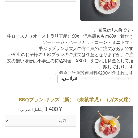
※画像は1人前です。
牛ロース肉（オーストラリア産）60g・但馬鶏もも肉60g・骨付き
ソーセージ・ハーフカットコーン・ミニトマト
手ぶらプランは大人の方全員のご注文が必要です。
小学生のお子様のBBQプランのご注文は任意となりますが、ご注
文の無い場合は小学生の持込料金（¥800）をご利用料金として頂
戴しております。
料金には施設使用料¥200が含まれます。
اقرأ المزيد
تواريخ صالحة
يوليو 02 ~
فئة المقعد
手ぶらガス火席
BBQプラン キッズ（新）（未就学児）（ガス火席）
¥ 1,400
(شامل الضرائب)