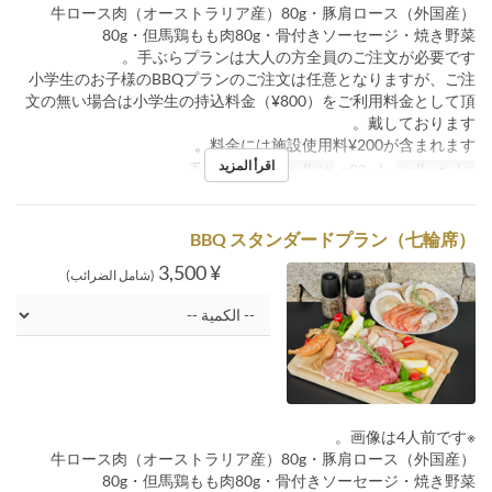
牛ロース肉（オーストラリア産）80g・豚肩ロース（外国産）
80g・但馬鶏もも肉80g・骨付きソーセージ・焼き野菜
手ぶらプランは大人の方全員のご注文が必要です。
小学生のお子様のBBQプランのご注文は任意となりますが、ご注
文の無い場合は小学生の持込料金（¥800）をご利用料金として頂
戴しております。
料金には施設使用料¥200が含まれます。
اقرأ المزيد
تواريخ صالحة
يوليو 02 ~
فئة المقعد
手ぶら七輪席
BBQ スタンダードプラン（七輪席）
¥ 3,500
(شامل الضرائب)
※画像は4人前です。
牛ロース肉（オーストラリア産）80g・豚肩ロース（外国産）
80g・但馬鶏もも肉80g・骨付きソーセージ・焼き野菜