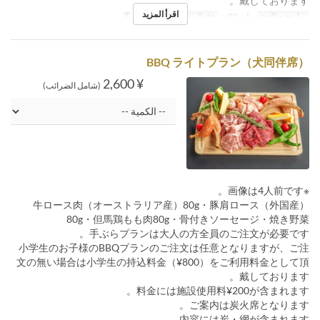
戴しております。
اقرأ المزيد
تواريخ صالحة
يوليو 02 ~
فئة المقعد
手ぶら七輪席
BBQ ライトプラン（犬同伴席）
¥ 2,600
(شامل الضرائب)
※画像は4人前です。
牛ロース肉（オーストラリア産）80g・豚肩ロース（外国産）
80g・但馬鶏もも肉80g・骨付きソーセージ・焼き野菜
手ぶらプランは大人の方全員のご注文が必要です。
小学生のお子様のBBQプランのご注文は任意となりますが、ご注
文の無い場合は小学生の持込料金（¥800）をご利用料金として頂
戴しております。
料金には施設使用料¥200が含まれます。
ご案内は炭火席となります。
内容には炭・網が含まれます。