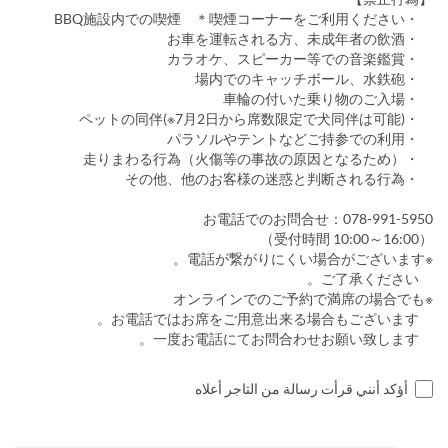
・BBQ施設内での喫煙 ＊喫煙コーナーをご利用ください
・お車を運転される方、未成年者の飲酒
・カラオケ、スピーカー等での音楽鑑賞
・場内でのキャッチボール、水鉄砲
・車輪の付いた乗り物のご入場
・ペットの同伴(※7月2日から席数限定で犬同伴は可能)
・パラソルやテントなどご持参での利用
・走りまわる行為（火傷等の事故の原因となるため）
・その他、他のお客様の迷惑と判断される行為
お電話でのお問合せ：078-991-5950
（受付時間 10:00～16:00）
※電話が繋がりにくい場合がございます。
ご了承ください。
※オンラインでのご予約で満席の場合でも
お電話ではお席をご用意出来る場合もございます。
一度お電話にてお問合わせお願い致します。
أؤكد أنني قرأت رسالة من التاجر أعلاه