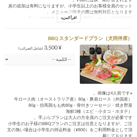
炭の追加は有料になりますが、小学生以上のお客様全員のセット
メニューご注文の際は無料対応となります。
اقرأ المزيد
تواريخ صالحة
يوليو 02 ~
فئة المقعد
【7/2開始】手ぶら 犬同伴席
BBQ スタンダードプラン（犬同伴席）
¥ 3,500
(شامل الضرائب)
※画像は4人前です。
牛ロース肉（オーストラリア産）80g・豚肩ロース（外国産）
80g・但馬鶏もも肉80g・骨付きソーセージ・焼き野菜
海鮮3種（エビ・小タコ・ホタテ）
手ぶらプランは大人の方全員のご注文が必要です。
小学生のお子様のBBQプランのご注文は任意となりますが、ご注
文の無い場合は小学生の持込料金（¥800）をご利用料金として頂
戴しております。