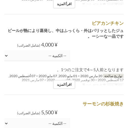
اقرأ المزيد
فئة المقعد
手ぶらガス火席
ビアカンチキン
ビールが熱により蒸発し、中はふっくら・外はパリッとしたジュ
ーシーな一品です。
¥ 4,000
(شامل الضرائب)
1つのご注文で4～5人前となります。
تواريخ صالحة
20 مارس 2020 ~ 01 مايو 2020, 07 مايو 2020 ~ 07 أغسطس 2020,
17 أغسطس 2020 ~ 30 نوفمبر 2020, 05 ديسمبر 2020 ~ 07 مارس 2021
اقرأ المزيد
فئة المقعد
手ぶらガス火席
サーモンの杉板焼き
¥ 5,500
(شامل الضرائب)