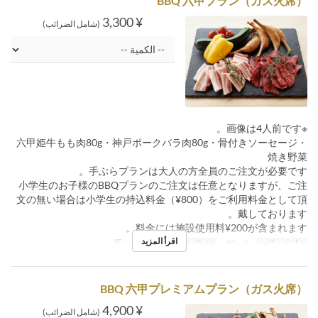
BBQ 六甲プラン（ガス火席）
¥ 3,300
(شامل الضرائب)
※画像は4人前です。
六甲姫牛もも肉80g・神戸ポークバラ肉80g・骨付きソーセージ・
焼き野菜
手ぶらプランは大人の方全員のご注文が必要です。
小学生のお子様のBBQプランのご注文は任意となりますが、ご注
文の無い場合は小学生の持込料金（¥800）をご利用料金として頂
戴しております。
料金には施設使用料¥200が含まれます。
اقرأ المزيد
تواريخ صالحة
يوليو 02 ~
فئة المقعد
手ぶらガス火席
BBQ 六甲プレミアムプラン（ガス火席）
¥ 4,900
(شامل الضرائب)