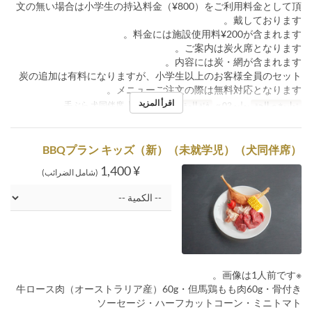
文の無い場合は小学生の持込料金（¥800）をご利用料金として頂
戴しております。
料金には施設使用料¥200が含まれます。
ご案内は炭火席となります。
内容には炭・網が含まれます。
炭の追加は有料になりますが、小学生以上のお客様全員のセット
メニューご注文の際は無料対応となります。
اقرأ المزيد
تواريخ صالحة
يوليو 02 ~
فئة المقعد
【7/2開始】手ぶら 犬同伴席
BBQプラン キッズ（新）（未就学児）（犬同伴席）
¥ 1,400
(شامل الضرائب)
※画像は1人前です。
牛ロース肉（オーストラリア産）60g・但馬鶏もも肉60g・骨付き
ソーセージ・ハーフカットコーン・ミニトマト