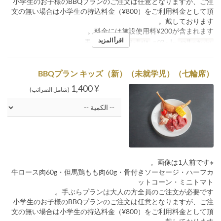
小学生のお子様のBBQプランのご注文は任意となりますが、ご注
文の無い場合は小学生の持込料金（¥800）をご利用料金として頂
戴しております。
料金には施設使用料¥200が含まれます。
اقرأ المزيد
تواريخ صالحة
يوليو 02 ~
فئة المقعد
手ぶら七輪席
BBQプラン キッズ（新）（未就学児）（七輪席）
¥ 1,400
(شامل الضرائب)
※画像は1人前です。
牛ロース肉60g・但馬鶏もも肉60g・骨付きソーセージ・ハーフカ
ットコーン・ミニトマト
手ぶらプランは大人の方全員のご注文が必要です。
小学生のお子様のBBQプランのご注文は任意となりますが、ご注
文の無い場合は小学生の持込料金（¥800）をご利用料金として頂