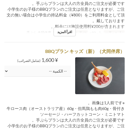
手ぶらプランは大人の方全員のご注文が必要です。
小学生のお子様のBBQプランのご注文は任意となりますが、ご注
文の無い場合は小学生の持込料金（¥800）をご利用料金として頂
戴しております。
料金には施設使用料¥200が含まれます。
اقرأ المزيد
تواريخ صالحة
يوليو 02 ~
فئة المقعد
【7/2開始】手ぶら 犬同伴席
BBQプラン キッズ（新）（犬同伴席）
¥ 1,600
(شامل الضرائب)
※画像は1人前です。
牛ロース肉（オーストラリア産）60g・但馬鶏もも肉60g・骨付き
ソーセージ・ハーフカットコーン・ミニトマト
手ぶらプランは大人の方全員のご注文が必要です。
小学生のお子様のBBQプランのご注文は任意となりますが、ご注