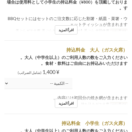
場合は使用料として小学生の持込料金（¥800）を頂戴しておりま
す。
BBQセットにはセットのご注文数に応じた割箸・紙皿・菜箸・ウ
ェットティッシュが含まれます。
اقرأ المزيد
فئة المقعد
手ぶらガス火席, 手ぶら七輪席, 【7/2開始】手ぶら 犬同伴席
持込料金 大人（ガス火席）
大人（中学生以上）のご利用人数の数をご入力ください。
食材・飲料はご自由にお持込みいただけます。
¥ 1,400
(شامل الضرائب)
内容には初回分の焼き網が含まれます。
اقرأ المزيد
فئة المقعد
持ち込みガス火席
持込料金 小学生（ガス火席）
大人（中学生以上）のご利用人数の数をご入力ください。