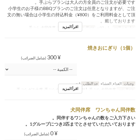
手ぶらプランは大人の方全員のご注文が必要です。
小学生のお子様のBBQプランのご注文は任意となりますが、ご注
文の無い場合は小学生の持込料金（¥800）をご利用料金として頂
戴しております。
اقرأ المزيد
تواريخ صالحة
يوليو 02 ~
فئة المقعد
【7/2開始】手ぶら 犬同伴席
焼きおにぎり（1個）
¥ 300
(شامل الضرائب)
وجبات
الغداء, العشاء
حد الطلب
1 ~
اقرأ المزيد
فئة المقعد
手ぶらガス火席, 手ぶら七輪席, 【7/2開始】手ぶら 犬同伴席
犬同伴席 ワンちゃん同伴数
同伴するワンちゃんの数をご入力下さい。
1グループにつき2匹までとさせていただいております。
¥ 0
(شامل الضرائب)