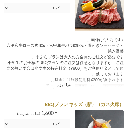
※画像は4人前です。
六甲和牛ロース肉80g・六甲和牛バラ肉80g・骨付きソーセージ・
焼き野菜
手ぶらプランは大人の方全員のご注文が必要です。
小学生のお子様のBBQプランのご注文は任意となりますが、ご注
文の無い場合は小学生の持込料金（¥800）をご利用料金として頂
戴しております。
料金には施設使用料¥200が含まれます。
اقرأ المزيد
تواريخ صالحة
يوليو 02 ~
فئة المقعد
手ぶらガス火席
BBQプラン キッズ（新）（ガス火席）
¥ 1,600
(شامل الضرائب)