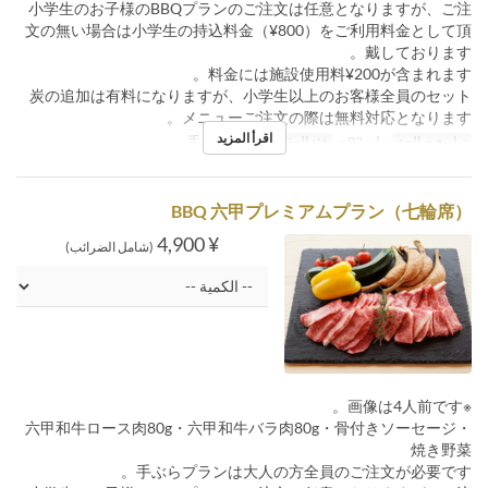
小学生のお子様のBBQプランのご注文は任意となりますが、ご注
文の無い場合は小学生の持込料金（¥800）をご利用料金として頂
戴しております。
料金には施設使用料¥200が含まれます。
炭の追加は有料になりますが、小学生以上のお客様全員のセット
メニューご注文の際は無料対応となります。
اقرأ المزيد
تواريخ صالحة
يوليو 02 ~
فئة المقعد
手ぶら七輪席
BBQ 六甲プレミアムプラン（七輪席）
¥ 4,900
(شامل الضرائب)
※画像は4人前です。
六甲和牛ロース肉80g・六甲和牛バラ肉80g・骨付きソーセージ・
焼き野菜
手ぶらプランは大人の方全員のご注文が必要です。