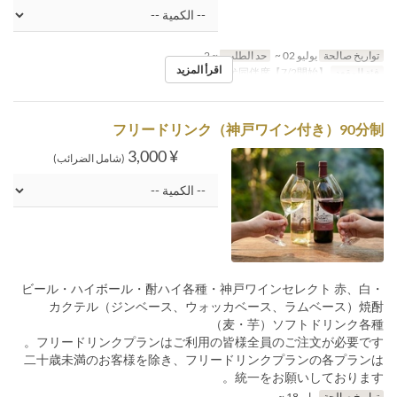
تواريخ صالحة
يوليو 02 ~
حد الطلب
~ 2
اقرأ المزيد
فئة المقعد
【7/2開始】手ぶら 犬同伴席
フリードリンク（神戸ワイン付き）90分制
¥ 3,000
(شامل الضرائب)
ビール・ハイボール・酎ハイ各種・神戸ワインセレクト 赤、白・
カクテル（ジンベース、ウォッカベース、ラムベース）焼酎
（麦・芋）ソフトドリンク各種
フリードリンクプランはご利用の皆様全員のご注文が必要です。
二十歳未満のお客様を除き、フリードリンクプランの各プランは
統一をお願いしております。
تواريخ صالحة
مايو 18 ~