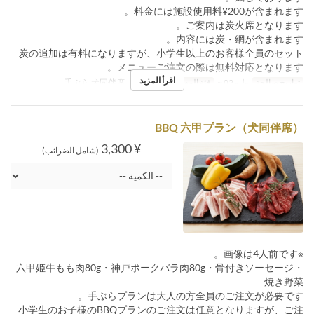
料金には施設使用料¥200が含まれます。
ご案内は炭火席となります。
内容には炭・網が含まれます。
炭の追加は有料になりますが、小学生以上のお客様全員のセット
メニューご注文の際は無料対応となります。
اقرأ المزيد
تواريخ صالحة
يوليو 02 ~
فئة المقعد
【7/2開始】手ぶら 犬同伴席
BBQ 六甲プラン（犬同伴席）
¥ 3,300
(شامل الضرائب)
※画像は4人前です。
六甲姫牛もも肉80g・神戸ポークバラ肉80g・骨付きソーセージ・
焼き野菜
手ぶらプランは大人の方全員のご注文が必要です。
小学生のお子様のBBQプランのご注文は任意となりますが、ご注