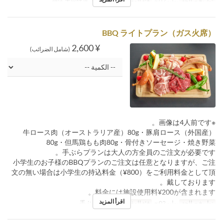
تواريخ صالحة
يوليو 02 ~
فئة المقعد
【7/2開始】持込 犬同伴席
BBQ ライトプラン（ガス火席）
¥ 2,600
(شامل الضرائب)
※画像は4人前です。
牛ロース肉（オーストラリア産）80g・豚肩ロース（外国産）
80g・但馬鶏もも肉80g・骨付きソーセージ・焼き野菜
手ぶらプランは大人の方全員のご注文が必要です。
小学生のお子様のBBQプランのご注文は任意となりますが、ご注
文の無い場合は小学生の持込料金（¥800）をご利用料金として頂
戴しております。
料金には施設使用料¥200が含まれます。
اقرأ المزيد
تواريخ صالحة
يوليو 02 ~
فئة المقعد
手ぶらガス火席