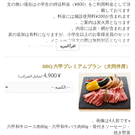
文の無い場合は小学生の持込料金（¥800）をご利用料金として頂
戴しております。
料金には施設使用料¥200が含まれます。
ご案内は炭火席となります。
内容には炭・網が含まれます。
炭の追加は有料になりますが、小学生以上のお客様全員のセット
メニューご注文の際は無料対応となります。
اقرأ المزيد
تواريخ صالحة
يوليو 02 ~
فئة المقعد
【7/2開始】手ぶら 犬同伴席
BBQ 六甲プレミアムプラン（犬同伴席）
¥ 4,900
(شامل الضرائب)
※画像は4人前です。
六甲和牛ロース肉80g・六甲和牛バラ肉80g・骨付きソーセージ・
焼き野菜