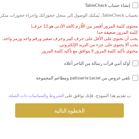
إنشاء حساب TableCheck
بحساب TableCheck، يُمكنك الوصول إلى سجل حجوزاتك وإجراء حجوزات متكررة.
محتوى كلمة المرور أقصر من اللّازم (الحد الأدنى هو 12 حرف)
كلمة المرور ضعيفة جدا
يجب أن تحتوى على الأقل على حرف كبير وحرف صغير ورقم واحد ورمز واحد.
يجب ألا يحتوي على جزء من البريد الإلكتروني.
محتوى تأكيد كلمة المرور لا يتوافق مع تأكيد كلمة المرور
أؤكد أنني قرأت رسالة من التاجر أعلاه
تلقي عروض من patisserie Leciel ومطاعم المجموعة
ب تقديم هذا النموذج، فإنك توافق على
الشروط والسياسات ذات الصلة
.