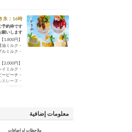
き氷：16時
予約枠です。
願いします。
【1,800円】
・河北町産とうもろこし醤油ミルク
・ゴールドパイナップルミルク
【2,000円】
・マンゴーアールグレイミルク
・ルビーピーチ
・ベルエレーヌ
حد الطلب
~ 1
معلومات إضافية
ملاحظات او اضافات