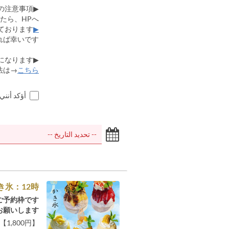
▶予約に関しての注意事項
たら、HPへ
ております。
▶ご注意事項◀
ば幸いです。
▶システムから領収書の発行が可能になります。
法は→
こちら
أؤكد أنني
き氷：12時
予約枠です。
願いします。
【1,800円】