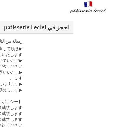
احجز في patisserie Leciel
رسالة من التا
直して頂き
いたします。
せていただ
承ください。
願いいたし
ます。
▶個別のアレンジはできかねます。セット商品はセット販売のみになります。
▶お渡しの際、保冷剤をお付けしていますが保冷バッグを持参いただくことをお勧めします。
【キャンセルポリシー】
頂戴致します。
頂戴致します。
頂戴致します。
連絡ください。