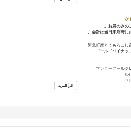
か
お席のみのご
会計は当日来店時にお
اقرأ المزيد