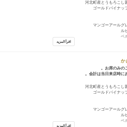
اقرأ المزيد
か
お席のみのご
会計は当日来店時にお
اقرأ المزيد