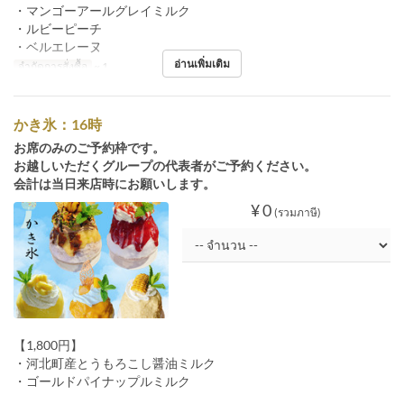
・マンゴーアールグレイミルク
・ルビーピーチ
・ベルエレーヌ
อ่านเพิ่มเติม
จำกัดการสั่งซื้อ
~ 1
かき氷：16時
お席のみのご予約枠です。
お越しいただくグループの代表者がご予約ください。
会計は当日来店時にお願いします。
¥ 0
(รวมภาษี)
【1,800円】
・河北町産とうもろこし醤油ミルク
・ゴールドパイナップルミルク