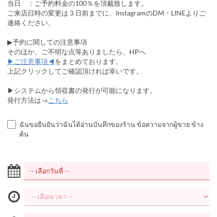
当日 ：ご予約料金の100％を頂戴致します。
ご来店日時の変更は３日前までに、InstagramのDM・LINEよりご
連絡ください。
▶予約に関しての注意事項
そのほか、ご不明な点等ありましたら、HPへ
▶ご注意事項◀
をまとめております。
上記クリックしてご確認頂ければ幸いです。
▶システムから領収書の発行が可能になります。
発行方法は→
こちら
ฉันขอยืนยันว่าฉันได้อ่านบันทึกของร้าน ข้อความจากผู้ขาย ข้าง
ต้น