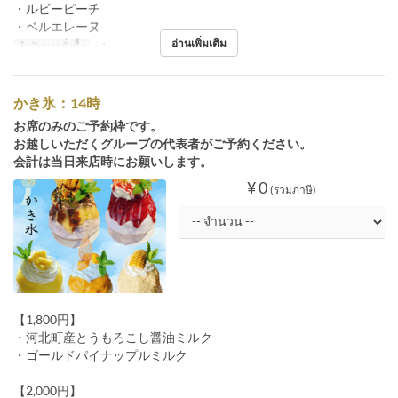
・ルビーピーチ
・ベルエレーヌ
อ่านเพิ่มเติม
จำกัดการสั่งซื้อ
~ 1
かき氷：14時
お席のみのご予約枠です。
お越しいただくグループの代表者がご予約ください。
会計は当日来店時にお願いします。
¥ 0
(รวมภาษี)
【1,800円】
・河北町産とうもろこし醤油ミルク
・ゴールドパイナップルミルク
【2,000円】