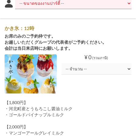
かき氷：12時
お席のみのご予約枠です。
お越しいただくグループの代表者がご予約ください。
会計は当日来店時にお願いします。
¥ 0
(รวมภาษี)
【1,800円】
・河北町産とうもろこし醤油ミルク
・ゴールドパイナップルミルク
【2,000円】
・マンゴーアールグレイミルク