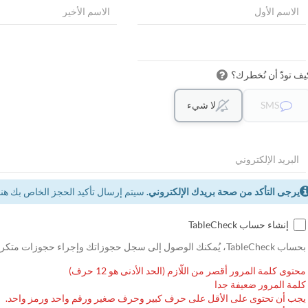
يف تودّ أن نُخطرك؟
SMS
لا شيء
يرجى التأكد من صحة بريدك الإلكتروني.
سيتم إرسال تأكيد الحجز الخاص بك هنا.
إنشاء حساب TableCheck
بحساب TableCheck، يُمكنك الوصول إلى سجل حجوزاتك وإجراء حجوزات متكررة.
محتوى كلمة المرور أقصر من اللّازم (الحد الأدنى هو 12 حرف)
كلمة المرور ضعيفة جدا
يجب أن تحتوى على الأقل على حرف كبير وحرف صغير ورقم واحد ورمز واحد.