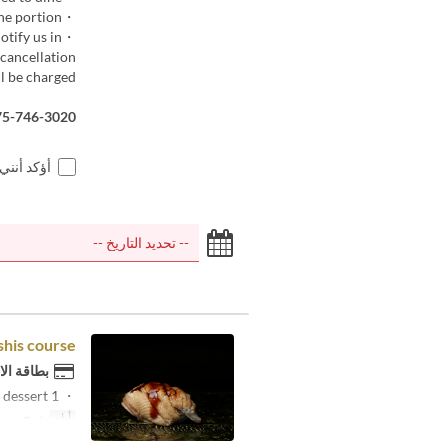
・Children over 11 years old are not allowed to dine if they cannot eat one portion.
otify us in
 cancellation
ll be charged.
75-746-3020
أؤكد أنني
shis course
بطاقة الا
・ 1 appetizer ・ 13 nigiri noodles ・ rolled egg ・ red out dessert
أيام
ث, ج, س, 