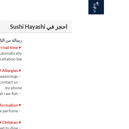
احجز في Sushi Hayashi
رسالة من التا
▼Delayed arrival time▼
automatically
ellation fee.
▼Allergies▼
・We cannot accommodate allergies to alcohol or seasonings.
 contact us
by phone.
・Please refrain from coming if you cannot eat raw fish.
▼Information▼
・Please refrain from using excessive perfume.
▼Children▼
・Children under 10 years old are not allowed to dine.