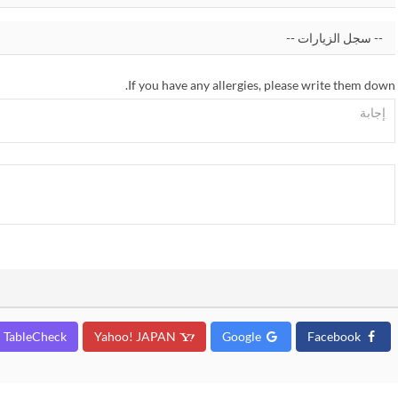
If you have any allergies, please write them down.
TableCheck
Yahoo! JAPAN
Google
Facebook