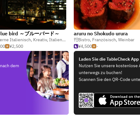
lue bird ～ブルーバード～
aruru no Shokudo urura
te
rne Italienisch
,
Kreativ
,
Italienisch
Bistro
,
Französisch
,
Weinbar
000
¥2,500
¥4,500
-
Laden Sie die TableCheck App
e nach dem
Nutzen Sie unsere kostenlose 
unterwegs zu buchen!
Scannen Sie den QR-Code unte