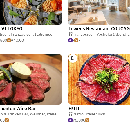
A VI TOKYO
Tower's Restaurant COUCA
tisch
,
Französisch
,
Italienisch
Französisch
,
Yoshoku (Abendländische Jap
,500
¥4,000
-
-
ahonten Wine Bar
HUIT
h
n & Trinken Bar
,
Sandwiches
,
Weinbar
,
Italienisch
Bistro
,
Italienisch
500
-
¥6,000
-