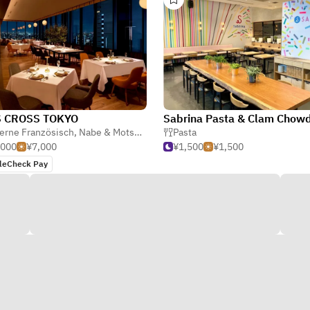
 CROSS TOKYO
erne Französisch
,
Nabe & Motsunabe (Heißen Topf)
Pasta
,
Französisch
,000
¥7,000
¥1,500
¥1,500
leCheck Pay