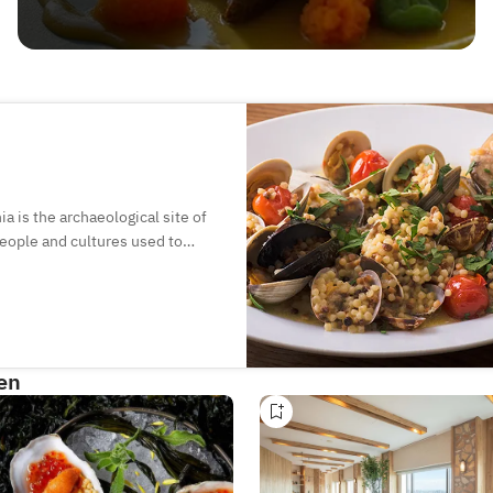
ia is the archaeological site of
people and cultures used to
ya, “Tharros” was established in
en
sine. We hope through dining
beautiful and healthy.