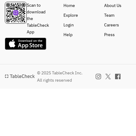
Scan to
Home
About Us
download
Explore
Team
the
Login
Careers
TableCheck
App
Help
Press
© 2025 TableCheck Inc.
All rights reserved