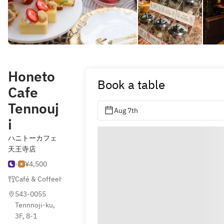
Honeto
Book a table
Cafe
Tennouj
Aug 7th
i
ハニトーカフェ
天王寺店
-
¥4,500
Café & Coffeehouse
,
Pancakes
543-0055 
Tennnoji-ku, 
3F, 8-1 