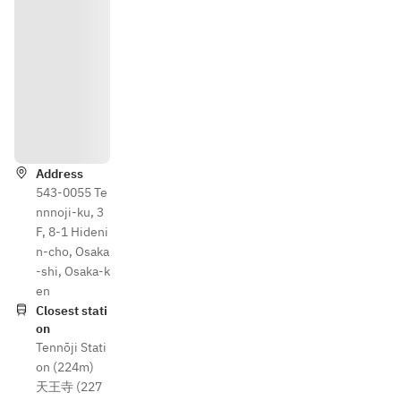
Directi
ons
Address
543-0055 Te
nnnoji-ku, 3
F, 8-1 Hideni
n-cho, Osaka
-shi, Osaka-k
en
Closest stati
on
Tennōji Stati
on (224m)
天王寺 (227