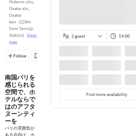
Hidenin-cho, 
Osaka-shi, 
Osaka-
ken
(
224m 
from Tennōji 
Station
)
View 
2 guest
19:00
map
Follow
Save
Share
Directions
06-6774
南国バリを
感じられる
空間で、ホ
Find more availability
テルならで
はのアフタ
ヌーンティ
ーを
バリの雰囲気が
ある店内は、ホ