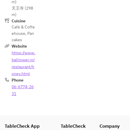
m)
天王寺 (298
m)
Cuisine
Café & Coffe
ehouse
,
Pan
cakes
Website
https://www.
balitower.jp/
restaurant/h
oney.html
Phone
06-6774-26
31
TableCheck App
TableCheck
Company