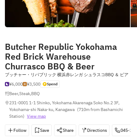
Butcher Republic Yokohama
Red Brick Warehouse
Churrasco BBQ & Beer
ブッチャー・リパブリック 横浜赤レンガ シュラスコBBQ ＆ ビア
¥6,000
¥3,500
Spend
Beer
,
Steak
,
BBQ
231-0001 1-1 Shinko, Yokohama Akarenaga Soko No.2 3F, 
Yokohama-shi Naka-ku, Kanagawa
(
710m from Bashamichi 
Station
)
View map
Follow
Save
Share
Directions
045-264