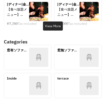
ボイ （牛肩ロ
ボイ （牛肩ロ
ラスコ＆サラ
[ディナー]金
ダ＆ブッチャ
[ディナー]金
ース）
ース）
ダ＆ブッチャ
土日祝　シュ
ーカレー付
土日祝　シュ
【食べ放題メ
【食べ放題メ
・フランゴ 
・フランゴ 
ーカレー付
ラスコ20種食
き...7,480yen2
ラスコ20種食
ニュー】
ニュー】
（鶏もも）
（鶏もも）
き...6,980yen2
べ放題＋ソフ
名様～
べ放題＋カク
・ピッカーニ
・ピッカーニ
・リングイッ
・リングイッ
名様～
トドリンク飲
テル・サワー
¥7,280
Tax included
¥8,000
Tax included
ャ （イチボ）
ャ （イチボ）
View More
み放題（サラ
飲み放題（サ
サ （ブラジリ
サ （ブラジリ
・オンブロデ
・オンブロデ
ダ・ブッチャ
ラダ・ブッチ
アンソーセー
アンソーセー
ボイ （牛肩ロ
ボイ （牛肩ロ
ーカレー付／2
ャーカレー付
ジ）
ジ）
Categories
ース）
ース）
時間／
／2時間／
・フォンタナ
・フォンタナ
・フランゴ 
・フランゴ 
7280yen2名様
8,000yen2名
芋のフリッツ
芋のフリッツ
窓有ソファ室
窓無ソファ室
（鶏もも）
（鶏もも）
～）
様～）
・ポンデケー
・ポンデケー
（3名～4様）
（3名～4様）
・リングイッ
・リングイッ
ジョ
ジョ
サ （ブラジリ
サ （ブラジリ
・アバカシ 
・アバカシ 
アンソーセー
アンソーセー
（焼きパイナ
（焼きパイナ
ジ）
ジ）
ップル）
ップル）
・フォンタナ
・フォンタナ
Inside 
terrace
・コステラデ
・コステラデ
芋のフリッツ
芋のフリッツ
ポルコ （豚バ
ポルコ （豚バ
・ポンデケー
・ポンデケー
ラスペアリ
ラスペアリ
ジョ
ジョ
ブ）
ブ）
・アバカシ 
・アバカシ 
・コラソン　
・コラソン　
（焼きパイナ
（焼きパイナ