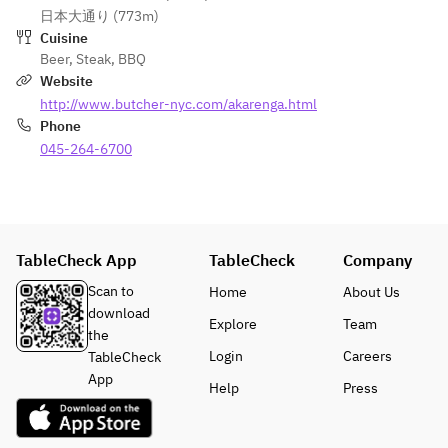
肩）
肩）
ズ）　
ズ）　
日本大通り (773m)
・コシャオン
・コシャオン
・ペイシブラ
・ペイシブラ
Cuisine
（牛もも）
（牛もも）
ンコ （白身
Beer
,
Steak
,
BBQ
ンコ （白身
・焼きオニオ
・焼きオニオ
魚）
Website
魚）
ン
ン
・ブロッコリ
・ブロッコリ
http://www.butcher-nyc.com/akarenga.html
・ケージョ　
・ケージョ　
ー
ー
Phone
（焼きチー
（焼きチー
045-264-6700
ズ）　
ズ）　
【サイドメニ
【サイドメニ
・ペイシブラ
・ペイシブラ
ュー】（※食
ュー】（※食
ンコ （白身
ンコ （白身
べ放題ではあ
べ放題ではあ
魚）
魚）
りません）
りません）
・ブロッコリ
・ブロッコリ
グリーンサラ
グリーンサラ
TableCheck App
TableCheck
Company
ー
ー
ダ
ダ
Scan to
Home
About Us
ブッチャーカ
ブッチャーカ
【サイドメニ
【サイドメニ
download
レー
レー
Explore
Team
ュー】（※食
ュー】（※食
the
べ放題ではあ
べ放題ではあ
Login
Careers
TableCheck
【飲み放題メ
【飲み放題メ
りません）
りません）
App
Help
Press
ニュー】
ニュー】
グリーンサラ
グリーンサラ
■樽生ビール
■樽生クラフ
ダ
ダ
・黒ラベル
トビール
ブッチャーカ
ブッチャーカ