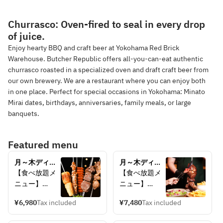
Churrasco: Oven-fired to seal in every drop
of juice.
Enjoy hearty BBQ and craft beer at Yokohama Red Brick
Warehouse. Butcher Republic offers all-you-can-eat authentic
churrasco roasted in a specialized oven and draft craft beer from
our own brewery. We are a restaurant where you can enjoy both
in one place. Perfect for special occasions in Yokohama: Minato
Mirai dates, birthdays, anniversaries, family meals, or large
banquets.
Featured menu
月～木ディナ
月～木ディナ
ー限定！【2H
ー限定！【2H
【食べ放題メ
【食べ放題メ
食べ放題】カ
食べ放題】ク
ニュー】
ニュー】
クテル・サワ
ラフトビール3
・ピッカーニ
・ピッカーニ
ーなど10種以
種飲み放題
¥6,980
Tax included
¥7,480
Tax included
ャ （イチボ）
ャ （イチボ）
上飲み放題
付！20種シュ
・オンブロデ
・オンブロデ
付！20種シュ
ラスコ＆サラ