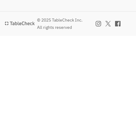
■レモンサワ
・黒ラベル
レー
レー
ー
・人気のRIO 
■ハイボール
Brewingのク
【飲み放題メ
【飲み放題メ
© 2025 TableCheck Inc.
■カクテル
ラフトビール3
ニュー】
ニュー】
All rights reserved
リキュール
種
アップルジュ
■樽生ビール
（ウォッカ/ジ
※自社醸造の
ース/グレープ
・黒ラベル
ン/カシス/ピ
為、醸造スケ
フルーツジュ
■レモンサワ
ーチ/カンパ
ジュールの関
ース/ウーロン
ー
リ）
係上、内容が
茶/アイスティ
■ハイボール
割もの（ソー
変わる可能性
ー/アイスコー
■カクテル
ダ/トニック/
がございま
ヒー/緑茶/コ
リキュール
ウーロン/ジン
す。
ーラ/メロンソ
（ウォッカ/ジ
ジャー/コー
■レモンサワ
ーダ/ジンジャ
ン/カシス/ピ
ラ/グレープフ
ー
ーエール/カル
ーチ/カンパ
ルーツ）
■ハイボール
ピス
リ）
■ソフトドリ
■カクテル
割もの（ソー
ンク
リキュール
※仕入れ状況
ダ/トニック/
アップルジュ
（ウォッカ/ジ
によりメニュ
ウーロン/ジン
ース/グレープ
ン/カシス/ピ
ーは一部変更
ジャー/コー
フルーツジュ
ーチ/カンパ
になる恐れが
ラ/グレープフ
ース/ウーロン
リ）