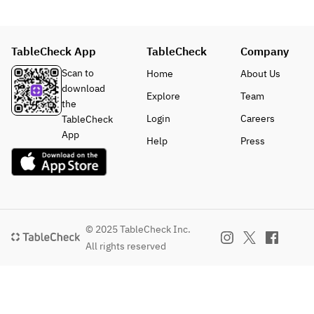
に限り
ワ
がござ
レ　
います
+44
TableCheck App
TableCheck
Company
ので、
00
ご希望
◇
Scan to
Home
About Us
に添え
望海
download
Explore
Team
ない場
山特
the
合がご
製ケ
Login
Careers
TableCheck
ざいま
ーキ
App
Help
Press
すこと
(前
ご容赦
日ま
お願い
で要
いたし
予
ます。
約) 
～メ
© 2025 TableCheck Inc.
ッセ
All rights reserved
ージ
を添
えて
～ 