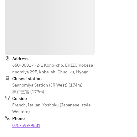
鮮魚
魚のポ
★
ルケー
さい。
の料
ワレ  
～シ
キをご
＜ディ
理
　●牛
ェフ
希望の
ナー＞
メイ
フィレ
が贈
方は記
お一人
ン料
ステー
る　
念日コ
1000
理
キ
望海
ースを
円
山記
ご利用
（下
◇本
Directions
※コー
念日
くださ
記よ
日のデ
スご利
フル
いくだ
り選
ザート
用の方
コー
Address
さ
択）
◇コ
ス～
い。）
650-0001 4-2-1 Kono-cho, EKIZO Kobesa
はチャ
◇
ーヒー
★
nnomiya 29F, Kobe-shi Chuo-ku, Hyogo
ージ料
牛フ
又は紅
窓側
Closest station
金は頂
ィレ
茶
席優
Sannomiya Station (JR West) (174m)
いてお
肉の
先プ
神戸三宮 (177m)
りませ
ポワ
ラン
Cuisine
んの
レ
French
,
Italian
,
Yoshoku (Japanese-style
で、ご
又は
Western)
検討く
◇
Phone
ださい
黒毛
078-599-9581
ませ。
和牛
※席数
のポ