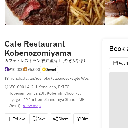
Cafe Restaurant
Book 
Kobenozomiyama
カフェ・レストラン 神戸望海山 (のぞみやま)
Aug 
¥10,000
¥5,000
Spend
French
,
Italian
,
Yoshoku (Japanese-style Western)
650-0001 4-2-1 Kono-cho, EKIZO 
Kobesannomiya 29F, Kobe-shi Chuo-ku, 
Hyogo
(
174m from Sannomiya Station (JR 
West)
)
View map
Follow
Save
Share
Directions
078-599