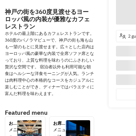
神戸の街を360度見渡せるヨー
ロッパ風の内装が優雅なカフェ
レストラン
ホテルの最上階にあるカフェレストランです。
2 g
360度のパノラマビューで、神戸の街も海も山
も一望のもとに見渡せます。広々とした店内は
ヨーロッパ風の豪華な内装で全席ソファ席とな
っており、上質な料理を味わうのにふさわしい
贅沢な空間です。 宿泊者以外も利用可能な朝
食はヘルシーな洋食モーニングが人気。ランチ
は肉料理中心の本格的なコースをカジュアルに
楽しむことができ、ディナーではバラエティに
富んだ料理を味わえます。
Featured menu
お席
お席の
のみ
みご予
メニ
メニュ
のご
約<デ