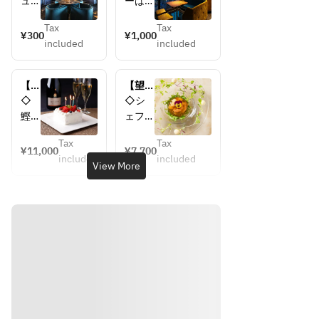
ュー
ーは当
予約
ィナ
は当
日お選
<ラ
ー:窓
Tax
Tax
日お
びくだ
¥300
¥1,000
ン
側席>
included
included
選び
さい。
チ:
くだ
窓側席
窓側
さ
のチャ
席>
【記
【望海
い。
ージ料
念日
山セミ
◇
◇シ
※窓
金を頂
アニ
コー
鰹の
ェフお
側席
戴して
バー
ス】メ
炒り
すすめ
の指
おりま
サリ
イン料
Tax
Tax
風味
季節の
¥11,000
¥7,700
ー】
理を魚
定は
す。
included
included
胡
前菜
View More
素晴
もしく
出来
なお、
麻　
◇本
らし
は肉料
かね
南側北
牛蒡
日のス
い夜
理から
ます
側のご
のマ
ープ
景と
チョイ
の
指定は
リネ
メイン
サプ
スして
で、
お受け
◇
料理
ライ
いただ
予め
してお
ズデ
く少し
本日
（下記
ご了
りませ
ザー
軽めの
のス
より選
承く
ん、予
トを
セミコ
ープ
択）
ださ
めご了
ご用
ース
◇ 
　●鮮
意
（ホー
い。
承くだ